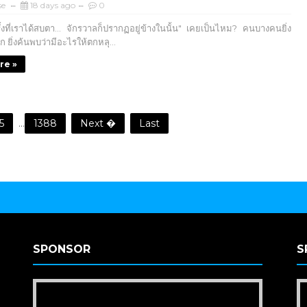
se
18 days ago
0
้งที่เราได้สบตา... จักรวาลก็ปรากฏอยู่ข้างในนั้น" เคยเป็นไหม? คนบางคนยิ่ง
ู้จัก ยิ่งค้นพบว่ามีอะไรให้ตกหลุ...
re »
5
...
1388
Next �
Last
SPONSOR
S