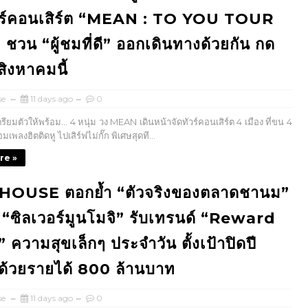
ัวร์คอนเสิร์ต “MEAN : TO YOU TOUR
ชวน “ผู้ชมที่ดี” ออกเดินทางด้วยกัน กด
สิงหาคมนี้
se
11 days ago
0
ตรียมตัวให้พร้อม… 4 หนุ่ม วง MEAN เดินหน้าจัดทัวร์คอนเสิร์ต 4 เมือง ที่ขน 4
เพลงฮิตติดหู ไปเสิร์ฟไม่กั๊ก พิเศษสุดที...
re »
OUSE ตอกย้ำ “ตัวจริงของตลาดชานม”
ว “ซิลเวอร์มูนโมจิ” รับเทรนด์ “Reward
 ความสุขเล็กๆ ประจำวัน ตั้งเป้าปิดปี
ด้วยรายได้ 800 ล้านบาท
se
11 days ago
0