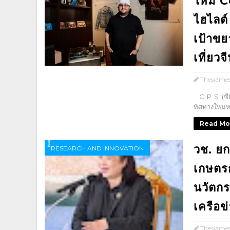
ใหม่ 
ไฮไลต์
เป้าขย
เที่ยว
Thesiame
C P S (ซีพีเ
ทิศทางใหม่หล
Read Mo
วช. ยก
ิิีิิิิิRESEARCH AND INNOVATION
เกษตรก
นวัตก
เครือข
Thesiame