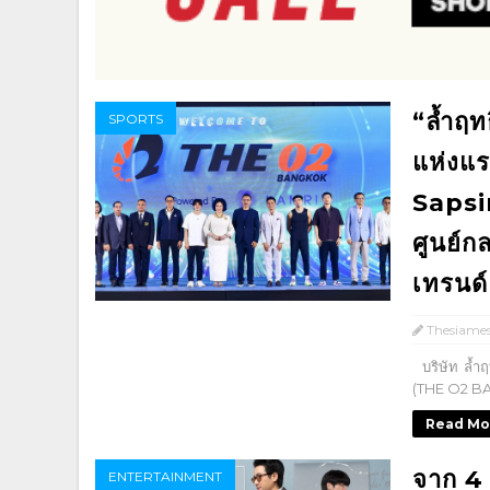
“ล้ำฤท
SPORTS
แห่ง
Sapsi
ศูนย์ก
เทรนด
Thesiame
บริษัท ล้ำฤท
(THE O2 BA
Read Mo
จาก 4 
ENTERTAINMENT