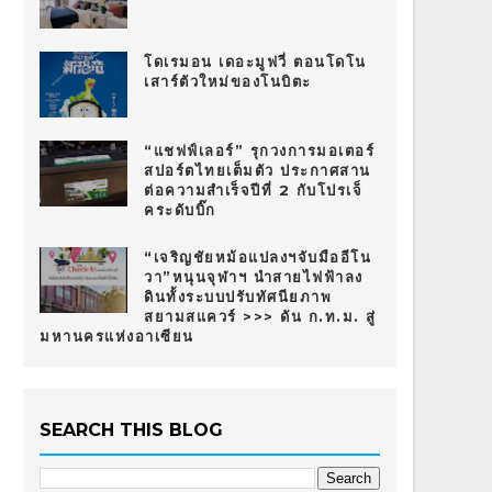
โดเรมอน เดอะมูฟวี่ ตอนโดโน
เสาร์ตัวใหม่ของโนบิตะ
“แชฟฟ์เลอร์” รุกวงการมอเตอร์
สปอร์ตไทยเต็มตัว ประกาศสาน
ต่อความสำเร็จปีที่ 2 กับโปรเจ็
คระดับบิ๊ก
“เจริญชัยหม้อแปลงฯจับมืออีโน
วา”หนุนจุฬาฯ นำสายไฟฟ้าลง
ดินทั้งระบบปรับทัศนียภาพ
สยามสแควร์ >>> ดัน ก.ท.ม. สู่
มหานครแห่งอาเซียน
SEARCH THIS BLOG