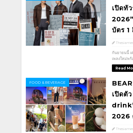
เปิดท
2026” 
บัตร 1 
Thesiame
กันยายนนี้ เ
เพลงใหม่พร้อม
Read Mo
BEARH
FOOD & BEVERAGE
เปิดตั
drink”
2026 
Thesiame