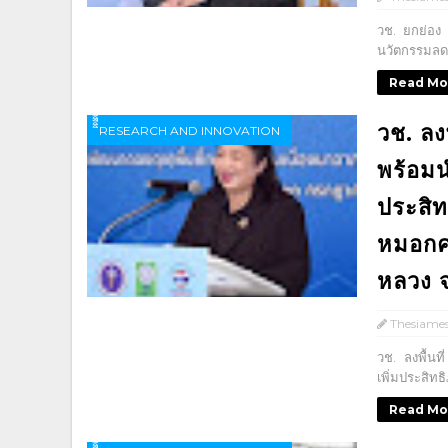
วช. ยกย่อง 
นวัตกรรมลดก
Read Mo
วช. ลง
ิิีิิิิิRESEARCH AND INNOVATION
พร้อมน
ประสิ
หมอกค
หลวง จ
Thesiame
วช. ลงพื้นท
เพิ่มประสิ
Read Mo