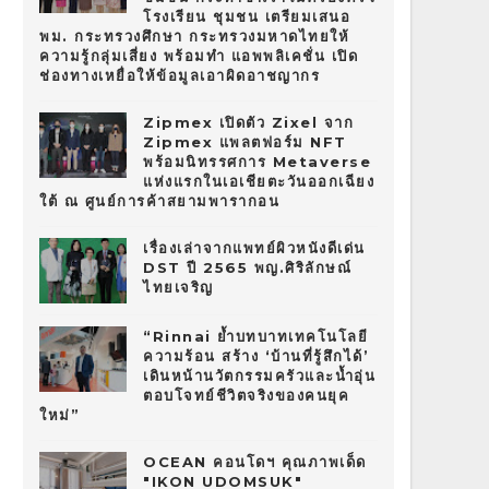
โรงเรียน ชุมชน เตรียมเสนอ
พม. กระทรวงศึกษา กระทรวงมหาดไทยให้
ความรู้กลุ่มเสี่ยง พร้อมทำ แอพพลิเคชั่น เปิด
ช่องทางเหยื่อให้ข้อมูลเอาผิดอาชญากร
Zipmex เปิดตัว Zixel จาก
Zipmex แพลตฟอร์ม NFT
พร้อมนิทรรศการ Metaverse
แห่งแรกในเอเชียตะวันออกเฉียง
ใต้ ณ ศูนย์การค้าสยามพารากอน
เรื่องเล่าจากแพทย์ผิวหนังดีเด่น
DST ปี 2565 พญ.ศิริลักษณ์
ไทยเจริญ
“Rinnai ย้ำบทบาทเทคโนโลยี
ความร้อน สร้าง ‘บ้านที่รู้สึกได้’
เดินหน้านวัตกรรมครัวและน้ำอุ่น
ตอบโจทย์ชีวิตจริงของคนยุค
ใหม่”
OCEAN คอนโดฯ คุณภาพเด็ด
"IKON UDOMSUK"