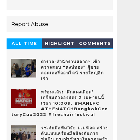
Report Abuse
ALL TIME
HIGHLIGHT
COMMENTS
HOT 10
ตำรวจ-สำนักงานสลากฯ เข้า
ตรวจสอบ “หงษ์ทอง” ผู้ขาย
ลอตเตอรี่ออนไลน์ รายใหญ่อีก
เจ้า
พร้อมแล้ว! ‘ศึกแดงเดือด’
เตรียมตัวจองบัตร 2 เมษายนนี้
เวลา 10:00น. #MANLFC
#THEMATCHBangkokCen
turyCup2022 #freshairfestival
วช.จับมือทีมวิจัย ม.มหิดล สร้าง
ต้นแบบเครื่องมือป้องกันการ
ข่มขืน กระทำชำเราในครองครัว