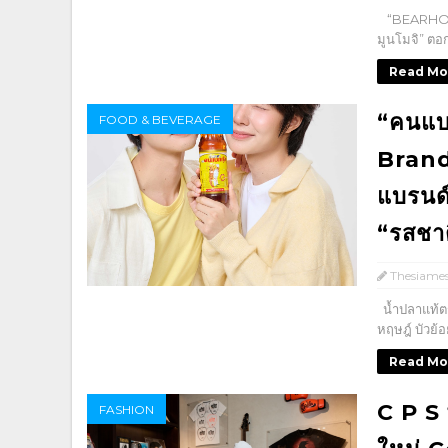
“BEARHOUSE
มูนโมจิ” ต
Read Mo
“คนแบก
FOOD & BEVERAGE
Brand 
แบรนด์
“รสชาต
Thesiame
น้ำปลาแท้ตร
หฤษฎ์ บัวย้อ
Read Mo
C P S 
FASHION