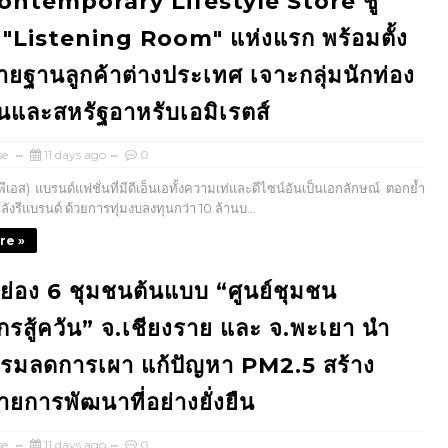
Contemporary Lifestyle Store ชู
 "Listening Room" แห่งแรก พร้อมตั้ง
ายฐานลูกค้าต่างประเทศ เจาะกลุ่มนักท่อง
จีนและสหรัฐอาหรับเอมิเรตส์
se
11 days ago
0
อส) แบรนด์แฟชั่นที่มีดีเอ็นเอทั้งความเท่และดีไซน์อันเป็นเอกลักษณ์ ตอกย้ำ
ังรีแบรนด์ ด้วยการทุ่มงบลงทุนกว่า 10 ล้านบ...
re »
ย่อง 6 ชุมชนต้นแบบ “ศูนย์ชุมชน
รสู้ควัน” จ.เชียงราย และ จ.พะเยา นำ
รรมลดการเผา แก้ปัญหา PM2.5 สร้าง
่ายการพัฒนาที่อย่างยั่งยืน
se
11 days ago
0