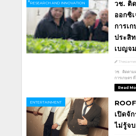
วช. ติ
ิิีิิิิิRESEARCH AND INNOVATION
ออกซิเ
การเกษต
ประสิท
เบญจ
Thesiame
วช. ติดตามผ
การเกษตร ที่
Read Mo
ROOFTO
ENTERTAINMENT
เปิดจัก
ไม่รู้จบ