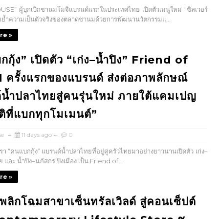
” ผู้บุกเบิกชานมโมจิแบรนด์แรกในประเทศไทย เปิดตัวเมนูใหม่ “ซิลเวอร์
อกย้ำความเป็นตัวจริงของตลาดชานมด้วยการพัฒนานวัตกรรมแ...
re »
กุ้ง” เปิดตัว “เก่ง–น้ำปิง” Friend of
ครั้งแรกของแบรนด์ ส่งต่อภาพลักษณ์
น้ำปลาไทยสู่คนรุ่นใหม่ ภายใต้แคมเปญ
ิที่แบกทุกโมเมนต์”
se
11 days ago
0
า “คนแบกกุ้ง” แบรนด์น้ำปลาไทยที่อยู่คู่ครัวไทยมาอย่างยาวนานเปิดตัว เก่ง–
ย และ น้ำปิง–นภัสกร ปิงเมือง เป็น Friend of...
re »
พลิกโฉมสาขาเซ็นทรัลเวิลด์ สู่คอนเซ็ปต์