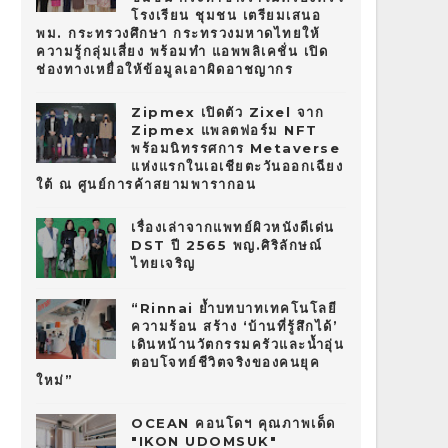
โรงเรียน ชุมชน เตรียมเสนอ
พม. กระทรวงศึกษา กระทรวงมหาดไทยให้
ความรู้กลุ่มเสี่ยง พร้อมทำ แอพพลิเคชั่น เปิด
ช่องทางเหยื่อให้ข้อมูลเอาผิดอาชญากร
Zipmex เปิดตัว Zixel จาก
Zipmex แพลตฟอร์ม NFT
พร้อมนิทรรศการ Metaverse
แห่งแรกในเอเชียตะวันออกเฉียง
ใต้ ณ ศูนย์การค้าสยามพารากอน
เรื่องเล่าจากแพทย์ผิวหนังดีเด่น
DST ปี 2565 พญ.ศิริลักษณ์
ไทยเจริญ
“Rinnai ย้ำบทบาทเทคโนโลยี
ความร้อน สร้าง ‘บ้านที่รู้สึกได้’
เดินหน้านวัตกรรมครัวและน้ำอุ่น
ตอบโจทย์ชีวิตจริงของคนยุค
ใหม่”
OCEAN คอนโดฯ คุณภาพเด็ด
"IKON UDOMSUK"