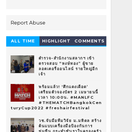
Report Abuse
ALL TIME
HIGHLIGHT
COMMENTS
HOT 10
ตำรวจ-สำนักงานสลากฯ เข้า
ตรวจสอบ “หงษ์ทอง” ผู้ขาย
ลอตเตอรี่ออนไลน์ รายใหญ่อีก
เจ้า
พร้อมแล้ว! ‘ศึกแดงเดือด’
เตรียมตัวจองบัตร 2 เมษายนนี้
เวลา 10:00น. #MANLFC
#THEMATCHBangkokCen
turyCup2022 #freshairfestival
วช.จับมือทีมวิจัย ม.มหิดล สร้าง
ต้นแบบเครื่องมือป้องกันการ
ข่มขืน กระทำชำเราในครองครัว