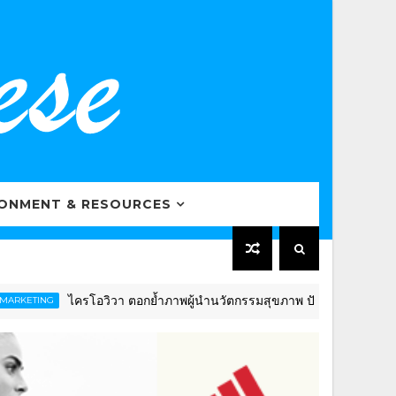
RONMENT & RESOURCES
ไครโอวิวา ตอกย้ำภาพผู้นำนวัตกรรมสุขภาพ ปักธงดันไทยสู่ “Globa
NG