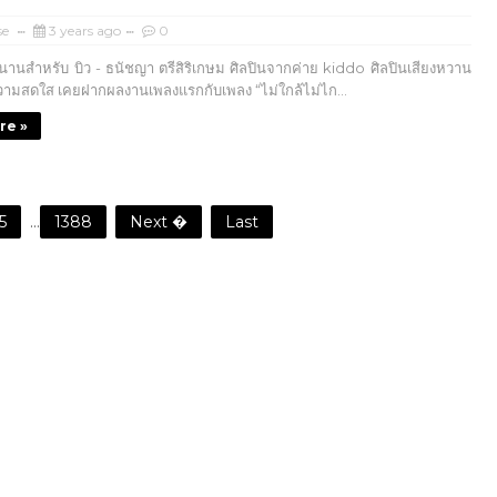
se
3 years ago
0
นสำหรับ บิว - ธนัชญา ตรีสิริเกษม ศิลปินจากค่าย kiddo ศิลปินเสียงหวาน
วามสดใส เคยฝากผลงานเพลงแรกกับเพลง “ไม่ใกล้ไม่ไก...
re »
5
...
1388
Next �
Last