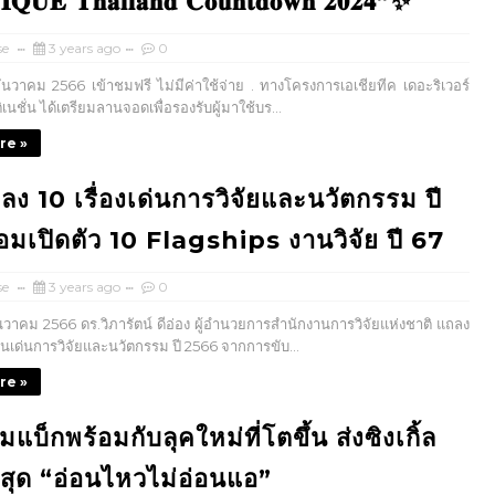
𝐈𝐐𝐔𝐄 𝐓𝐡𝐚𝐢𝐥𝐚𝐧𝐝 𝐂𝐨𝐮𝐧𝐭𝐝𝐨𝐰𝐧 𝟐𝟎𝟐𝟒”✨
se
3 years ago
0
ธันวาคม 2566 เข้าชมฟรี ไม่มีค่าใช้จ่าย . ทางโครงการเอเชียทีค เดอะริเวอร์
ิเนชั่น ได้เตรียมลานจอดเพื่อรองรับผู้มาใช้บร...
re »
ลง 10 เรื่องเด่นการวิจัยและนวัตกรรม ปี
อมเปิดตัว 10 Flagships งานวิจัย ปี 67
se
3 years ago
0
ันวาคม 2566 ดร.วิภารัตน์ ดีอ่อง ผู้อำนวยการสำนักงานการวิจัยแห่งชาติ แถลง
านเด่นการวิจัยและนวัตกรรม ปี 2566 จากการขับ...
re »
แบ็กพร้อมกับลุคใหม่ที่โตขึ้น ส่งซิงเกิ้ล
าสุด “อ่อนไหวไม่อ่อนแอ”