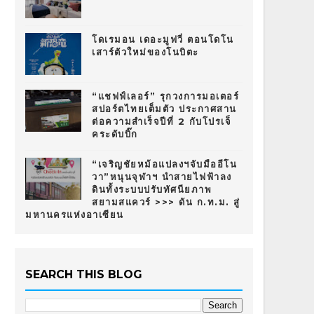
โดเรมอน เดอะมูฟวี่ ตอนโดโน
เสาร์ตัวใหม่ของโนบิตะ
“แชฟฟ์เลอร์” รุกวงการมอเตอร์
สปอร์ตไทยเต็มตัว ประกาศสาน
ต่อความสำเร็จปีที่ 2 กับโปรเจ็
คระดับบิ๊ก
“เจริญชัยหม้อแปลงฯจับมืออีโน
วา”หนุนจุฬาฯ นำสายไฟฟ้าลง
ดินทั้งระบบปรับทัศนียภาพ
สยามสแควร์ >>> ดัน ก.ท.ม. สู่
มหานครแห่งอาเซียน
SEARCH THIS BLOG