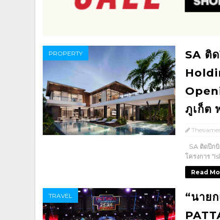
SA ติด
PROPERTY
Holdi
Openi
ภูเก็ต 
Thesiame
SA ติดปีกบิ
โครงการ "Isl
Read Mo
“นายก
TRAVEL
PATT