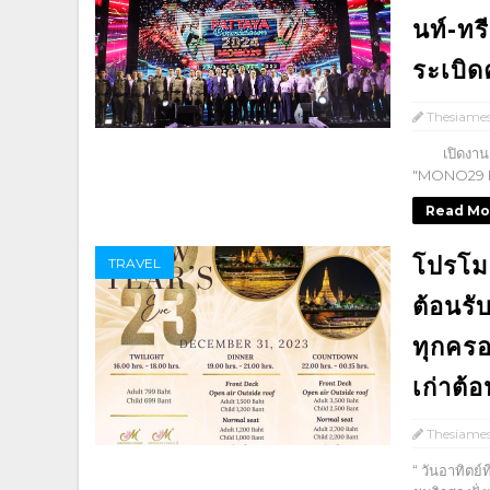
นท์-ทร
ระเบิ
Thesiame
เปิดงานอย่
"MONO29 P
Read Mo
โปรโมช
TRAVEL
ต้อนรั
ทุกครอ
เก่าต้
Thesiame
“ วันอาทิตย์