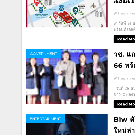
𝐀𝐒𝐈𝐀𝐓
Thesiame
🎉วันที่ 31 
ฟร้อนท์ เดสต
Read Mo
วช. แถ
GOVERNMENT
66 พร้
Thesiame
วันที่ 28 ธ
ข่าว 10 ผลง
Read Mo
Biw คัม
ENTERTAINMENT
ใหม่ล่