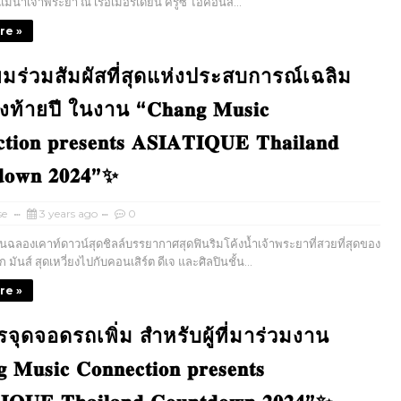
แม่น้ำเจ้าพระยา ณ เรือเมอริเดียน ครูซ ไอคอนส...
re »
ยมร่วมสัมผัสที่สุดแห่งประสบการณ์เฉลิม
้ายปี ในงาน “𝐂𝐡𝐚𝐧𝐠 𝐌𝐮𝐬𝐢𝐜
𝐭𝐢𝐨𝐧 𝐩𝐫𝐞𝐬𝐞𝐧𝐭𝐬 𝐀𝐒𝐈𝐀𝐓𝐈𝐐𝐔𝐄 𝐓𝐡𝐚𝐢𝐥𝐚𝐧𝐝
𝐝𝐨𝐰𝐧 𝟐𝟎𝟐𝟒”✨
se
3 years ago
0
คาท์ดาวน์สุดชิลล์บรรยากาศสุดฟินริมโค้งน้ำเจ้าพระยาที่สวยที่สุดของ
 มันส์ สุดเหวี่ยงไปกับคอนเสิร์ต ดีเจ และศิลปินชั้น...
re »
ารจุดจอดรถเพิ่ม สำหรับผู้ที่มาร่วมงาน
 𝐌𝐮𝐬𝐢𝐜 𝐂𝐨𝐧𝐧𝐞𝐜𝐭𝐢𝐨𝐧 𝐩𝐫𝐞𝐬𝐞𝐧𝐭𝐬