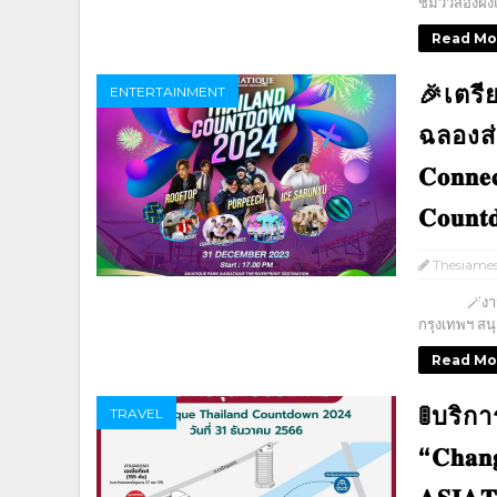
ชมวิวสองฝั่ง
Read Mo
🎉เตรี
ENTERTAINMENT
ฉลองส่งท
𝐂𝐨𝐧𝐧𝐞
𝐂𝐨𝐮𝐧𝐭
Thesiame
🪄งานฉลองเ
กรุงเทพฯ สนุก
Read Mo
🚦บริก
TRAVEL
“𝐂𝐡𝐚𝐧𝐠