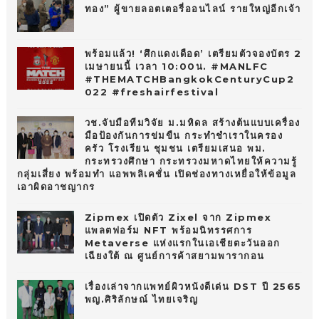
ทอง” ผู้ขายลอตเตอรี่ออนไลน์ รายใหญ่อีกเจ้า
พร้อมแล้ว! ‘ศึกแดงเดือด’ เตรียมตัวจองบัตร 2
เมษายนนี้ เวลา 10:00น. #MANLFC
#THEMATCHBangkokCenturyCup2
022 #freshairfestival
วช.จับมือทีมวิจัย ม.มหิดล สร้างต้นแบบเครื่อง
มือป้องกันการข่มขืน กระทำชำเราในครอง
ครัว โรงเรียน ชุมชน เตรียมเสนอ พม.
กระทรวงศึกษา กระทรวงมหาดไทยให้ความรู้
กลุ่มเสี่ยง พร้อมทำ แอพพลิเคชั่น เปิดช่องทางเหยื่อให้ข้อมูล
เอาผิดอาชญากร
Zipmex เปิดตัว Zixel จาก Zipmex
แพลตฟอร์ม NFT พร้อมนิทรรศการ
Metaverse แห่งแรกในเอเชียตะวันออก
เฉียงใต้ ณ ศูนย์การค้าสยามพารากอน
เรื่องเล่าจากแพทย์ผิวหนังดีเด่น DST ปี 2565
พญ.ศิริลักษณ์ ไทยเจริญ