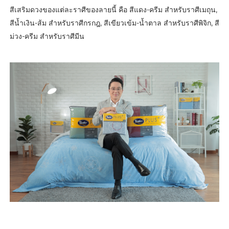
สีเสริมดวงของแต่ละราศีของลายนี้ คือ สีแดง-ครีม สำหรับราศีเมถุน,
สีน้ำเงิน-ส้ม สำหรับราศีกรกฎ, สีเขียวเข้ม-น้ำตาล สำหรับราศีพิจิก, สี
ม่วง-ครีม สำหรับราศีมีน