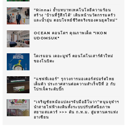
“Rinnai ย้ำบทบาทเทคโนโลยีความร้อน
สร้าง ‘บ้านที่รู้สึกได้’ เดินหน้านวัตกรรมครัว
และน้ำอุ่น ตอบโจทย์ชีวิตจริงของคนยุคใหม่”
OCEAN คอนโดฯ คุณภาพเด็ด "IKON
UDOMSUK"
โดเรมอน เดอะมูฟวี่ ตอนโดโนเสาร์ตัวใหม่
ของโนบิตะ
“แชฟฟ์เลอร์” รุกวงการมอเตอร์สปอร์ตไทย
เต็มตัว ประกาศสานต่อความสำเร็จปีที่ 2 กับ
โปรเจ็คระดับบิ๊ก
“เจริญชัยหม้อแปลงฯจับมืออีโนวา”หนุนจุฬาฯ
นำสายไฟฟ้าลงดินทั้งระบบปรับทัศนียภาพ
สยามสแควร์ >>> ดัน ก.ท.ม. สู่มหานครแห่ง
อาเซียน