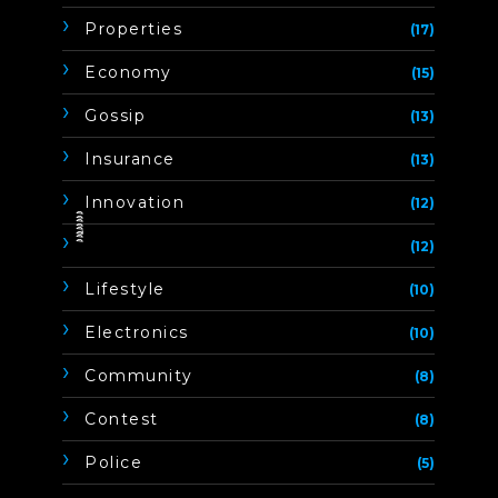
Properties
(17)
Economy
(15)
Gossip
(13)
Insurance
(13)
Innovation
(12)
ิิีิิิิิ
(12)
Lifestyle
(10)
Electronics
(10)
Community
(8)
Contest
(8)
Police
(5)