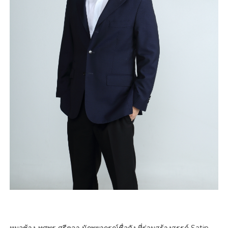
หมอช้าง-ทศพร ศรีตุลา นักพยากรณ์ชื่อดัง ที่ร่วมสร้างสรรค์ Satin