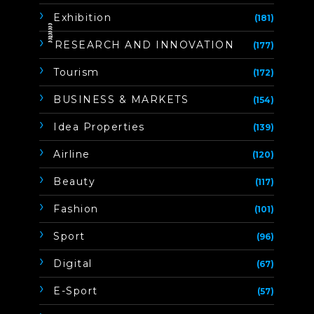
Exhibition
(181)
ิิีิิิิิRESEARCH AND INNOVATION
(177)
Tourism
(172)
BUSINESS & MARKETS
(154)
Idea Properties
(139)
Airline
(120)
Beauty
(117)
Fashion
(101)
Sport
(96)
Digital
(67)
E-Sport
(57)