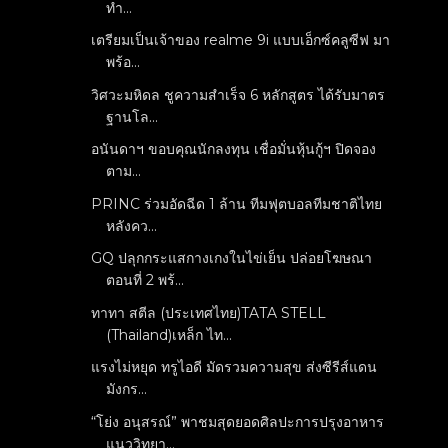
ทำ...
เตรียมเป็นเจ้าของ realme 9i แบบเอ็กซ์คลูซีฟ มา
พร้อ...
วิศวะมหิดล ชูความสำเร็จ 6 หลักสูตร ได้รับมาตร
ฐานโล...
อนันดาฯ ขอบคุณนักลงทุน เชื่อมั่นหุ้นกู้ฯ ปิดจอง
ตาม...
PRINC ร่วมอัดฉีด 1 ล้าน ทีมฟุตบอลทีมชาติไทย
หลังคว...
GQ ปลุกกระแสกางเกงในไข่เย็น ปล่อยโฆษณา
ตอนที่ 2 พร้...
ทาทา สตีล (ประเทศไทย)TATA STELL
(Thailand)เหล็ก ไท...
แรงไม่หยุด ทรูไอดี มัดรวมความสุข ส่งซีรีส์แดน
มังกร...
“โย่ง อนุสรณ์” พาชมสุดยอดศิลปะการปรุงอาหาร
แนววิทยา...