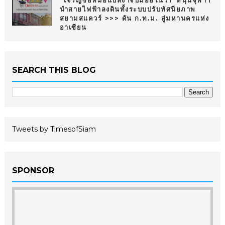
“เจริญชัยหม้อแปลงฯจับมืออีโนวา”หนุนจุฬาฯ
นำสายไฟฟ้าลงดินทั้งระบบปรับทัศนียภาพ
สยามสแควร์ >>> ดัน ก.ท.ม. สู่มหานครแห่ง
อาเซียน
SEARCH THIS BLOG
Tweets by TimesofSiam
SPONSOR