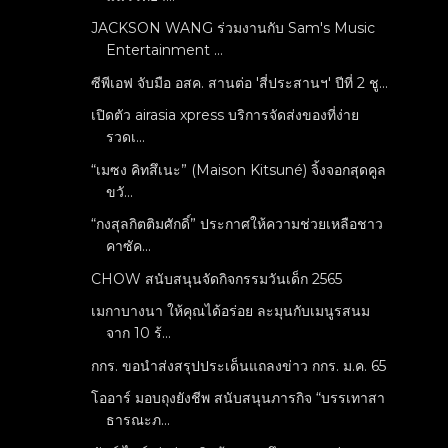
JACKSON WANG ร่วมงานกับ Sam's Music
Entertainment ...
ซีพีเอฟ จับมือ อสค. สานต่อ 'สี่ประสานฯ' ปีที่ 2 ชู...
เปิดตัว airasia xpress บริการจัดส่งของที่ง่าย
รวดเ...
“เมซง คิทสึเนะ” (Maison Kitsuné) จิ้งจอกสุดคูล
ขวั...
“กงสุลกิตติมศักดิ์” ประกาศให้ความช่วยเหลือชาว
คาซัค...
CHOW สนับสนุนจัดกิจกรรมวันเด็ก 2565
เมกาบางนา ให้คุณได้อร่อย ละมุนกับเมนูรสนม
จาก 10 ร้...
กกร. ขอนำส่งสรุปประเด็นแถลงข่าว กกร. ม.ค. 65
โออาร์ มอบถุงยังชีพ สนับสนุนภารกิจ “บรรเทาสา
ธารณะภ...