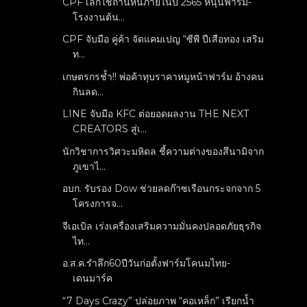
CPF เลิกใช้ถ่านหินภายในปี 2565 หนุนฟาร์ม-
โรงงานต้น...
CPF จับมือ คู่ค้า จัดแคมเปญ “ซีพี ปีเสือทอง เสริม
ท...
เกษตรกรช้ำ!! พ่อค้าทุบราคาหมูหน้าฟาร์ม อ้างคน
กินลด...
LINE จับมือ KFC ต่อยอดผลงาน THE NEXT
CREATORS สู่เ...
นักวิชาการวิศวะมหิดล ชี้ความต่างของสึนามิจาก
ภูเขาไ...
อบก. รับรอง Dow ช่วยลดก๊าซเรือนกระจกจาก 5
โครงการจ...
จีเอเบิล เร่งเครื่องเสริมความมั่นคงปลอดภัยธุรกิจ
ไท...
อ.ส.ค.รำลึก60ปีวันก่อตั้งฟาร์มโคนมไทย-
เดนมาร์ค
“7 Days Crazy” ปล่อยภาพ “คอเหล็ก” เรียกน้ำ