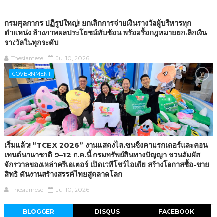
กรมศุลกากร ปฏิรูปใหญ่! ยกเลิกการจ่ายเงินรางวัลผู้บริหารทุก
ตำแหน่ง ล้างภาพผลประโยชน์ทับซ้อน พร้อมรื้อกฎหมายยกเลิกเงิน
รางวัลในทุกระดับ
Thesiamese
Jul 10, 2026
GOVERNMENT
เริ่มแล้ว! “TCEX 2026” งานแสดงไลเซนซิ่งคาแรกเตอร์และคอน
เทนต์นานาชาติ 9–12 ก.ค.นี้ กรมทรัพย์สินทางปัญญา ชวนสัมผัส
จักรวาลของเหล่าครีเอเตอร์ เปิดเวทีโชว์ไอเดีย สร้างโอกาสซื้อ-ขาย
สิทธิ ดันงานสร้างสรรค์ไทยสู่ตลาดโลก
Thesiamese
Jul 10, 2026
BLOGGER
DISQUS
FACEBOOK