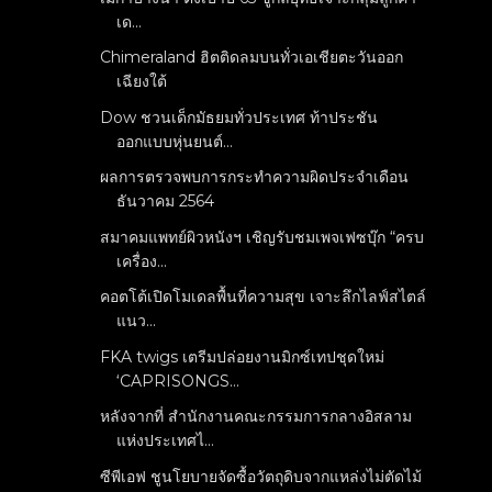
เด...
Chimeraland ฮิตติดลมบนทั่วเอเชียตะวันออก
เฉียงใต้
Dow ชวนเด็กมัธยมทั่วประเทศ ท้าประชัน
ออกแบบหุ่นยนต์...
ผลการตรวจพบการกระทำความผิดประจำเดือน
ธันวาคม 2564
สมาคมแพทย์ผิวหนังฯ เชิญรับชมเพจเฟซบุ๊ก “ครบ
เครื่อง...
คอตโต้เปิดโมเดลพื้นที่ความสุข เจาะลึกไลฟ์สไตล์
แนว...
FKA twigs เตรีมปล่อยงานมิกซ์เทปชุดใหม่
‘CAPRISONGS...
หลังจากที่ สำนักงานคณะกรรมการกลางอิสลาม
แห่งประเทศไ...
ซีพีเอฟ ชูนโยบายจัดซื้อวัตถุดิบจากแหล่งไม่ตัดไม้