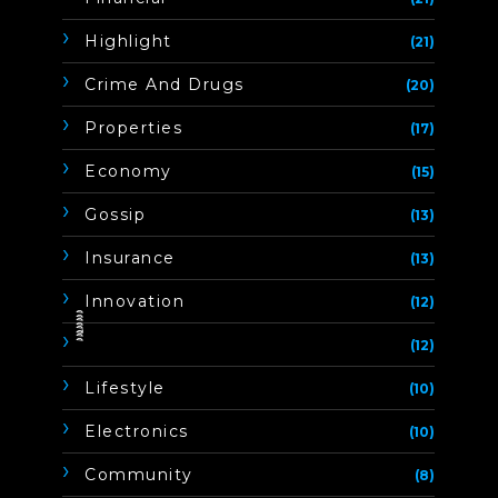
Highlight
(21)
Crime And Drugs
(20)
Properties
(17)
Economy
(15)
Gossip
(13)
Insurance
(13)
Innovation
(12)
ิิีิิิิิ
(12)
Lifestyle
(10)
Electronics
(10)
Community
(8)