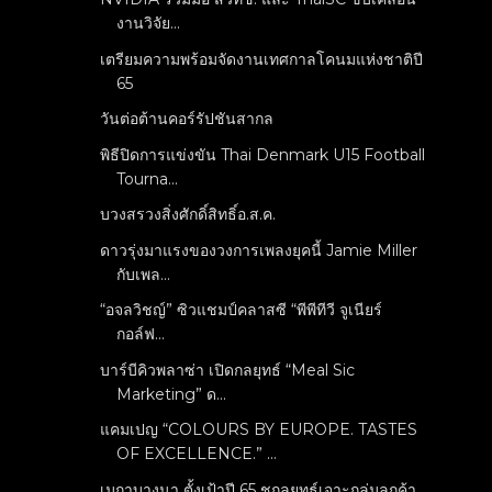
งานวิจัย...
เตรียมความพร้อมจัดงานเทศกาลโคนมแห่งชาติปี
65
วันต่อต้านคอร์รัปชันสากล
พิธีปิดการแข่งขัน Thai Denmark U15 Football
Tourna...
บวงสรวงสิ่งศักดิ์สิทธิ์อ.ส.ค.
ดาวรุ่งมาแรงของวงการเพลงยุคนี้ Jamie Miller
กับเพล...
“อจลวิชญ์” ซิวแชมป์คลาสซี “พีพีทีวี จูเนียร์
กอล์ฟ...
บาร์บีคิวพลาซ่า เปิดกลยุทธ์ “Meal Sic
Marketing” ด...
แคมเปญ “COLOURS BY EUROPE. TASTES
OF EXCELLENCE.” ...
เมกาบางนา ตั้งเป้าปี 65 ชูกลยุทธ์เจาะกลุ่มลูกค้า