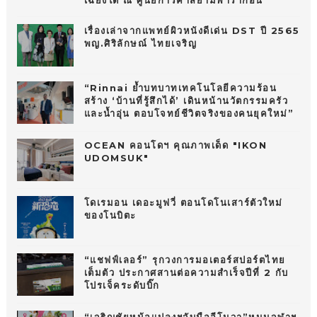
เฉียงใต้ ณ ศูนย์การค้าสยามพารากอน
เรื่องเล่าจากแพทย์ผิวหนังดีเด่น DST ปี 2565
พญ.ศิริลักษณ์ ไทยเจริญ
“Rinnai ย้ำบทบาทเทคโนโลยีความร้อน
สร้าง ‘บ้านที่รู้สึกได้’ เดินหน้านวัตกรรมครัว
และน้ำอุ่น ตอบโจทย์ชีวิตจริงของคนยุคใหม่”
OCEAN คอนโดฯ คุณภาพเด็ด "IKON
UDOMSUK"
โดเรมอน เดอะมูฟวี่ ตอนโดโนเสาร์ตัวใหม่
ของโนบิตะ
“แชฟฟ์เลอร์” รุกวงการมอเตอร์สปอร์ตไทย
เต็มตัว ประกาศสานต่อความสำเร็จปีที่ 2 กับ
โปรเจ็คระดับบิ๊ก