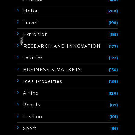
Motor
(208)
Travel
(190)
Exhibition
(181)
ิิีิิิิิRESEARCH AND INNOVATION
(177)
Tourism
(172)
BUSINESS & MARKETS
(154)
Idea Properties
(139)
Airline
(120)
Beauty
(117)
Fashion
(101)
Sport
(96)