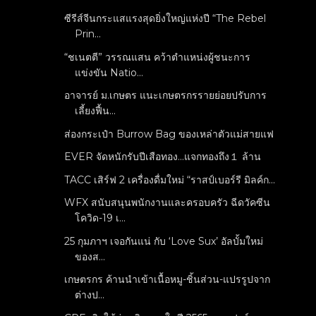
ซีรีส์จีนกระแสแรงสุดยิ่งใหญ่แห่งปี “The Rebel
Prin...
“ชเนตตี” วรรณแสน คว้าตำแหน่งผู้ชนะการ
แข่งขัน Natio...
อาจารย์ ม.เกษตร แนะเกษตรกรรายย่อยปรับการ
เลี้ยงฟื้น...
ส่องกระเป๋า Burrow Bag ของเหล่าตัวแม่สายแฟ
EVER จัดหนักรับปีเสือทอง...แจกทองถึง１ ล้าน
TACC เสิร์ฟ 2 เครื่องดื่มใหม่ “ราสป์เบอร์รี มิลค์ก...
WFX สนับสนุนพนักงานและครอบครัว ฉีดวัคซีน
โควิด-19 เ...
25 กุมภาฯ เจอกันแน่ กับ ‘Love Sux’ อัลบั้มใหม่
ของส...
เกษตรกร ค้านนำเข้าเนื้อหมู-ชิ้นส่วน-แปรรูปจาก
ต่างป...