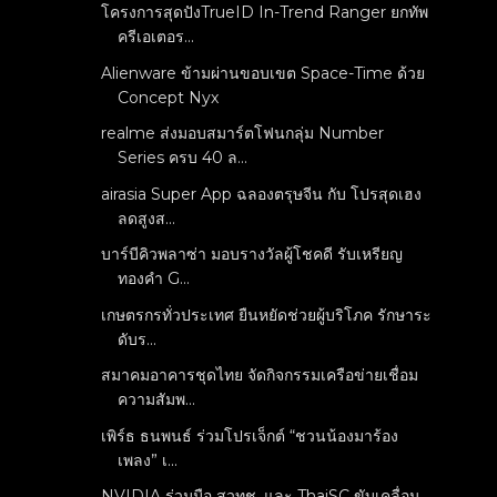
โครงการสุดปังTrueID In-Trend Ranger ยกทัพ
ครีเอเตอร...
Alienware ข้ามผ่านขอบเขต Space-Time ด้วย
Concept Nyx
realme ส่งมอบสมาร์ตโฟนกลุ่ม Number
Series ครบ 40 ล...
airasia Super App ฉลองตรุษจีน กับ โปรสุดเฮง
ลดสูงส...
บาร์บีคิวพลาซ่า มอบรางวัลผู้โชคดี รับเหรียญ
ทองคำ G...
เกษตรกรทั่วประเทศ ยืนหยัดช่วยผู้บริโภค รักษาระ
ดับร...
สมาคมอาคารชุดไทย จัดกิจกรรมเครือข่ายเชื่อม
ความสัมพ...
เพิร์ธ ธนพนธ์ ร่วมโปรเจ็กต์ “ชวนน้องมาร้อง
เพลง” เ...
NVIDIA ร่วมมือ สวทช. และ ThaiSC ขับเคลื่อน