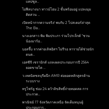
แคปซูล...
ไอฟีลบางนา ทาวน์โฮม 2 ชั้นพร้อมอยู่ แปลงมุม
ติดสวน ...
เปิดหน้ากากความจริง! พบกับ 2 โปสเตอร์ล่าสุด
The Ba...
นางเอกสาว พิม พิมประภา ร่วมโปรเจ็กต์ “ชวน
น้องมาร้อ...
บอสจี๊บ จากค่ายเลิฟอิสฯ ไม่รีรอ หารายได้ช่วยนัก
ดนต...
เอสซีจี เซรามิกส์ แถลงผลประกอบการปี 2564
ยอดขายโต ...
ว.เทคนิคชลบุรีผนึก AMR ต่อยอดหลักสูตรด้าน
ระบบราง
ทรูโฟร์ยู ช่อง 24 คว้าลิขสิทธิ์ถ่ายทอดสด การ
ประกวด...
พาณิชย์ 17 จังหวัดภาคเหนือ จัดเต็มหนุนผู้
ประกอบการ...