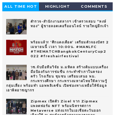
ALL TIME HOT
HIGHLIGHT
COMMENTS
10
ตำรวจ-สำนักงานสลากฯ เข้าตรวจสอบ “หงษ์
ทอง” ผู้ขายลอตเตอรี่ออนไลน์ รายใหญ่อีกเจ้า
พร้อมแล้ว! ‘ศึกแดงเดือด’ เตรียมตัวจองบัตร 2
เมษายนนี้ เวลา 10:00น. #MANLFC
#THEMATCHBangkokCenturyCup2
022 #freshairfestival
วช.จับมือทีมวิจัย ม.มหิดล สร้างต้นแบบเครื่อง
มือป้องกันการข่มขืน กระทำชำเราในครอง
ครัว โรงเรียน ชุมชน เตรียมเสนอ พม.
กระทรวงศึกษา กระทรวงมหาดไทยให้ความรู้
กลุ่มเสี่ยง พร้อมทำ แอพพลิเคชั่น เปิดช่องทางเหยื่อให้ข้อมูล
เอาผิดอาชญากร
Zipmex เปิดตัว Zixel จาก Zipmex
แพลตฟอร์ม NFT พร้อมนิทรรศการ
Metaverse แห่งแรกในเอเชียตะวันออก