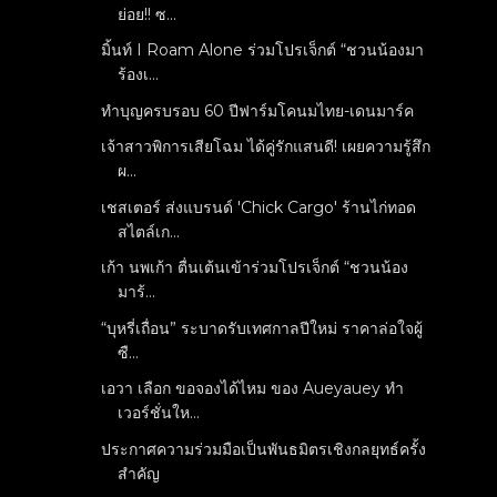
ย่อย!! ซ...
มิ้นท์ I Roam Alone ร่วมโปรเจ็กต์ “ชวนน้องมา
ร้องเ...
ทำบุญครบรอบ 60 ปีฟาร์มโคนมไทย-เดนมาร์ค
เจ้าสาวพิการเสียโฉม ได้คู่รักแสนดี! เผยความรู้สึก
ผ...
เชสเตอร์ ส่งแบรนด์ 'Chick Cargo' ร้านไก่ทอด
สไตล์เก...
เก้า นพเก้า ตื่นเต้นเข้าร่วมโปรเจ็กต์ “ชวนน้อง
มาร้...
“บุหรี่เถื่อน” ระบาดรับเทศกาลปีใหม่ ราคาล่อใจผู้
ซื...
เอวา เลือก ขอจองได้ไหม ของ Aueyauey ทำ
เวอร์ชั่นให...
ประกาศความร่วมมือเป็นพันธมิตรเชิงกลยุทธ์ครั้ง
สำคัญ