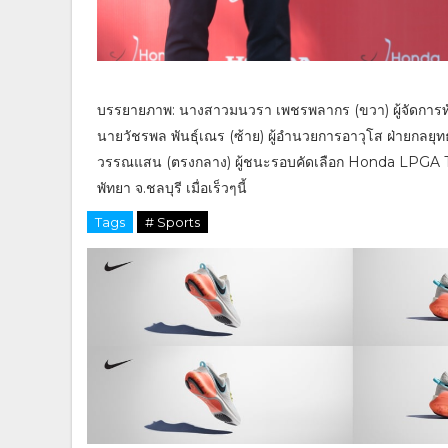
บรรยายภาพ: นางสาวมนวรา เพชรพลากร (ขวา) ผู้จัดการทั
นายวัชรพล พันธุ์เณร (ซ้าย) ผู้อำนวยการอาวุโส ฝ่ายกลย
วรรณแสน (ตรงกลาง) ผู้ชนะรอบคัดเลือก Honda LPGA Th
พัทยา จ.ชลบุรี เมื่อเร็วๆนี้
Tags
# Sports