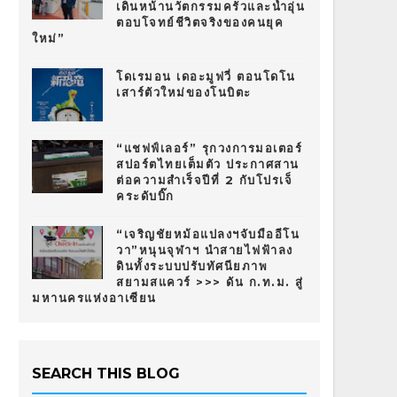
เดินหน้านวัตกรรมครัวและน้ำอุ่น
ตอบโจทย์ชีวิตจริงของคนยุค
ใหม่”
โดเรมอน เดอะมูฟวี่ ตอนโดโน
เสาร์ตัวใหม่ของโนบิตะ
“แชฟฟ์เลอร์” รุกวงการมอเตอร์
สปอร์ตไทยเต็มตัว ประกาศสาน
ต่อความสำเร็จปีที่ 2 กับโปรเจ็
คระดับบิ๊ก
“เจริญชัยหม้อแปลงฯจับมืออีโน
วา”หนุนจุฬาฯ นำสายไฟฟ้าลง
ดินทั้งระบบปรับทัศนียภาพ
สยามสแควร์ >>> ดัน ก.ท.ม. สู่
มหานครแห่งอาเซียน
SEARCH THIS BLOG