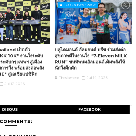
FOOD & BEVERAGE
iland เปิดตัว
บลูไดมอนด์ อัลมอนด์ บรีซ ร่วมส่งต่อ
K 10K" งานวิ่งระดับ
สุขภาพดีในงานวิ่ง “7-Eleven MILK
ระดับกรุงเทพฯ สู่เมือง
RUN” ขนทัพนมอัลมอนด์เติมพลังให้
ารวิ่ง พร้อมส่งต่อพลัง
นักวิ่งคึกคัก
 สู่เอเชียแปซิฟิก
Thesiamese
Jul 14, 2026
Jul 17, 2026
DISQUS
FACEBOOK
 COMMENTS: