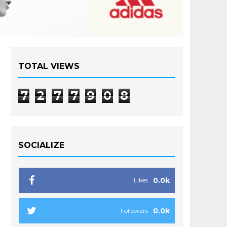
TOTAL VIEWS
7
2
7
7
9
0
8
SOCIALIZE
0.0k
Likes
0.0k
Followers