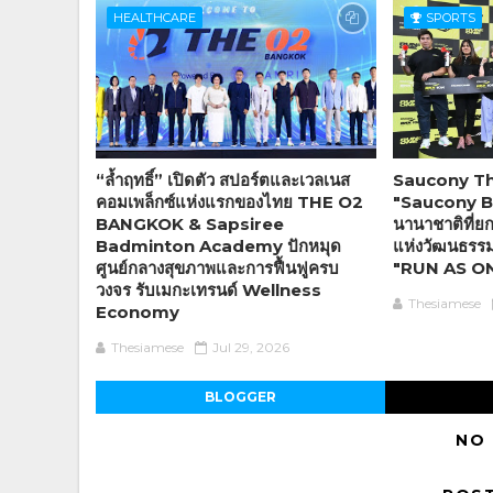
HEALTHCARE
SPORTS
“ล้ำฤทธิ์” เปิดตัว สปอร์ตและเวลเนส
Saucony Tha
คอมเพล็กซ์แห่งแรกของไทย THE O2
"Saucony BK
BANGKOK & Sapsiree
นานาชาติที่ยก
Badminton Academy ปักหมุด
แห่งวัฒนธรรมก
ศูนย์กลางสุขภาพและการฟื้นฟูครบ
"RUN AS ONE"
วงจร รับเมกะเทรนด์ Wellness
Thesiamese
Economy
Thesiamese
Jul 29, 2026
BLOGGER
NO