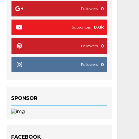
0
Followers
0.0k
Subscribes
0
Followers
0
Followers
SPONSOR
FACEBOOK