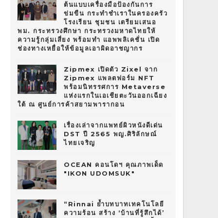
ต้นแบบเครื่องมือป้องกันการ
ข่มขืน กระทำชำเราในครองครัว
โรงเรียน ชุมชน เตรียมเสนอ
พม. กระทรวงศึกษา กระทรวงมหาดไทยให้
ความรู้กลุ่มเสี่ยง พร้อมทำ แอพพลิเคชั่น เปิด
ช่องทางเหยื่อให้ข้อมูลเอาผิดอาชญากร
Zipmex เปิดตัว Zixel จาก
Zipmex แพลตฟอร์ม NFT
พร้อมนิทรรศการ Metaverse
แห่งแรกในเอเชียตะวันออกเฉียง
ใต้ ณ ศูนย์การค้าสยามพารากอน
เรื่องเล่าจากแพทย์ผิวหนังดีเด่น
DST ปี 2565 พญ.ศิริลักษณ์
ไทยเจริญ
OCEAN คอนโดฯ คุณภาพเด็ด
"IKON UDOMSUK"
“Rinnai ย้ำบทบาทเทคโนโลยี
ความร้อน สร้าง ‘บ้านที่รู้สึกได้’