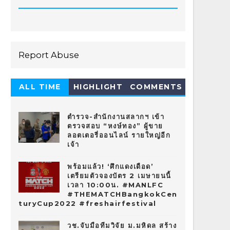
Report Abuse
ALL TIME
HIGHLIGHT
COMMENTS
HOT 10
ตำรวจ-สำนักงานสลากฯ เข้า
ตรวจสอบ “หงษ์ทอง” ผู้ขาย
ลอตเตอรี่ออนไลน์ รายใหญ่อีก
เจ้า
พร้อมแล้ว! ‘ศึกแดงเดือด’
เตรียมตัวจองบัตร 2 เมษายนนี้
เวลา 10:00น. #MANLFC
#THEMATCHBangkokCen
turyCup2022 #freshairfestival
วช.จับมือทีมวิจัย ม.มหิดล สร้าง