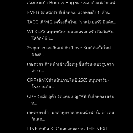
ส่องกระเป๋า Burrow Bag ของเหล่าตัวแม่สายแฟ
EVER จัดหนักรับปีเสือทอง...แจกทองถึง１ ล้าน
TACC เสิร์ฟ 2 เครื่องดื่มใหม่ “ราสป์เบอร์รี มิลค์ก...
WFX สนับสนุนพนักงานและครอบครัว ฉีดวัคซีน
โควิด-19 เ...
25 กุมภาฯ เจอกันแน่ กับ ‘Love Sux’ อัลบั้มใหม่
ของส...
เกษตรกร ค้านนำเข้าเนื้อหมู-ชิ้นส่วน-แปรรูปจาก
ต่างป...
CPF เลิกใช้ถ่านหินภายในปี 2565 หนุนฟาร์ม-
โรงงานต้น...
CPF จับมือ คู่ค้า จัดแคมเปญ “ซีพี ปีเสือทอง เสริม
ท...
เกษตรกรช้ำ!! พ่อค้าทุบราคาหมูหน้าฟาร์ม อ้างคน
กินลด...
LINE จับมือ KFC ต่อยอดผลงาน THE NEXT