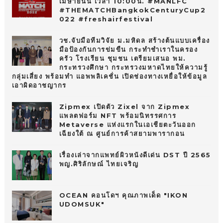
เมษายนนี้ เวลา 10:00น. #MANLFC
#THEMATCHBangkokCenturyCup2
022 #freshairfestival
วช.จับมือทีมวิจัย ม.มหิดล สร้างต้นแบบเครื่อง
มือป้องกันการข่มขืน กระทำชำเราในครอง
ครัว โรงเรียน ชุมชน เตรียมเสนอ พม.
กระทรวงศึกษา กระทรวงมหาดไทยให้ความรู้
กลุ่มเสี่ยง พร้อมทำ แอพพลิเคชั่น เปิดช่องทางเหยื่อให้ข้อมูล
เอาผิดอาชญากร
Zipmex เปิดตัว Zixel จาก Zipmex
แพลตฟอร์ม NFT พร้อมนิทรรศการ
Metaverse แห่งแรกในเอเชียตะวันออก
เฉียงใต้ ณ ศูนย์การค้าสยามพารากอน
เรื่องเล่าจากแพทย์ผิวหนังดีเด่น DST ปี 2565
พญ.ศิริลักษณ์ ไทยเจริญ
OCEAN คอนโดฯ คุณภาพเด็ด "IKON
UDOMSUK"