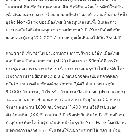
ไฟแนนซ์-สินเชื่อส่วนบุคคลและสินเชื่อที่ดิน พร้อมโปรดักส์ใหม่สิน
เชื่อเงินผ่อนครบวงจร “ซื้อก่อน ผ่อนทีหลัง” ตอกย้ำความเป็นเบอร์หนึ่ง
ธุรกิจ Non-Bank ของเมืองไทย นักลงทุนสถาบันทั้งในและต่าง
ประเทศมั่นใจถือหุ้นลงทุนยาว วางเป้าภายในปี 69 ธุรกิจโตติดปีก
ยอดปล่อยกู้ทะลุ 200,000 ล้านบาท คุมเอ็นพีแอลไม่เกิน 2% ต่อปี
นายชูชาติ เพ็ชรอำไพ ประธานกรรมการบริหาร บริษัท เมืองไทย
แคปปิตอล จำกัด (มหาชน) (MTC) เปิดเผยว่า บริษัทฯได้มีการจัด
ประชุมคณะกรรมการบริหาร เรื่องการวางแผนธุรกิจในปี 2565 โดย
เริ่มจากภาพรวมย้อนหลังเมื่อ 8 ปี ก่อนเข้าจดทะเบียนตลาดหลัก
ทรัพย์ฯ จากยอดสินเชื่อคงค้าง จำนวน 7,447 ล้านบาท ปัจจุบัน
90,000 ล้านบาท , กำไร 544 ล้านบาท ปัจจุบันยอด (ประมาณการ)
5,000 ล้านบาท , จำนวนสาขา 506 สาขา ปัจจุบัน 5,800 สาขา ,
จำนวนพนักงาน 1,690 คน ปัจจุบัน 11,400 คน หรือคิดเป็นยอด
เติบโตเฉลี่ย 1,000% ภายใน 8 ปี หรือเท่ากับเติบโต 125% ต่อปี จน
ปัจจุบันบริษัทฯได้เป็นผู้นำอันดับหนึ่งในธุรกิจ Non-Bank โดยมีส่วน
แบ่งทางการตลาด 45% ซึ่งแสดงให้เห็นว่าบริษัทฯใช้เวลา 8 ปีจน