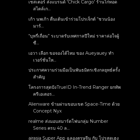
เชสเตอร์ ส่งแบรนด์ 'Chick Cargo' ร้านไก่ทอด
สไตล์เก...
เก้า นพเก้า ตื่นเต้นเข้าร่วมโปรเจ็กต์ “ชวนน้อง
มาร้...
“บุหรี่เถื่อน” ระบาดรับเทศกาลปีใหม่ ราคาล่อใจผู้
ซื...
เอวา เลือก ขอจองได้ไหม ของ Aueyauey ทำ
เวอร์ชั่นให...
ประกาศความร่วมมือเป็นพันธมิตรเชิงกลยุทธ์ครั้ง
สำคัญ
โครงการสุดปังTrueID In-Trend Ranger ยกทัพ
ครีเอเตอร...
Alienware ข้ามผ่านขอบเขต Space-Time ด้วย
Concept Nyx
realme ส่งมอบสมาร์ตโฟนกลุ่ม Number
Series ครบ 40 ล...
airasia Super App ฉลองตรุษจีน กับ โปรสุดเฮง