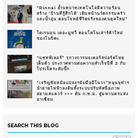
“Rinnai ย้ำบทบาทเทคโนโลยีความร้อน
สร้าง ‘บ้านที่รู้สึกได้’ เดินหน้านวัตกรรมครัว
และน้ำอุ่น ตอบโจทย์ชีวิตจริงของคนยุคใหม่”
โดเรมอน เดอะมูฟวี่ ตอนโดโนเสาร์ตัวใหม่
ของโนบิตะ
“แชฟฟ์เลอร์” รุกวงการมอเตอร์สปอร์ตไทย
เต็มตัว ประกาศสานต่อความสำเร็จปีที่ 2 กับ
โปรเจ็คระดับบิ๊ก
“เจริญชัยหม้อแปลงฯจับมืออีโนวา”หนุนจุฬาฯ
นำสายไฟฟ้าลงดินทั้งระบบปรับทัศนียภาพ
สยามสแควร์ >>> ดัน ก.ท.ม. สู่มหานครแห่ง
อาเซียน
SEARCH THIS BLOG