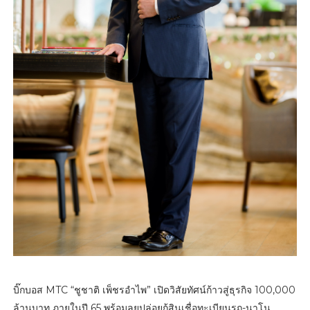
บิ๊กบอส MTC “ชูชาติ เพ็ชรอำไพ” เปิดวิสัยทัศน์ก้าวสู่ธุรกิจ 100,000
ล้านบาท ภายในปี 65 พร้อมลุยปล่อยกู้สินเชื่อทะเบียนรถ-นาโน