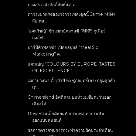
บวงสรวงสิ่งศักดิ์สิทธิ์อ.ส.ค.
ดาวรุ่งมาแรงของวงการเพลงยุคนี้ Jamie Miller
กับเพล...
“อจลวิชญ์” ซิวแชมป์คลาสซี “พีพีทีวี จูเนียร์
กอล์ฟ...
บาร์บีคิวพลาซ่า เปิดกลยุทธ์ “Meal Sic
Marketing” ด...
แคมเปญ “COLOURS BY EUROPE. TASTES
OF EXCELLENCE.” ...
เมกาบางนา ตั้งเป้าปี 65 ชูกลยุทธ์เจาะกลุ่มลูกค้า
เด...
Chimeraland ฮิตติดลมบนทั่วเอเชียตะวันออก
เฉียงใต้
Dow ชวนเด็กมัธยมทั่วประเทศ ท้าประชัน
ออกแบบหุ่นยนต์...
ผลการตรวจพบการกระทำความผิดประจำเดือน