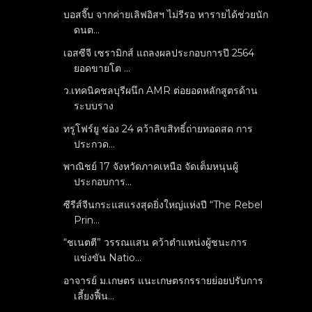
บอสจี๊บ จากค่ายเลิฟอิสฯ ไม่รีรอ หารายได้ช่วยนัก
ดนต...
เอสซีจี เซรามิกส์ แถลงผลประกอบการปี 2564
ยอดขายโต ...
ว.เทคนิคชลบุรีผนึก AMR ต่อยอดหลักสูตรด้าน
ระบบราง
ทรูโฟร์ยู ช่อง 24 คว้าลิขสิทธิ์ถ่ายทอดสด การ
ประกวด...
พาณิชย์ 17 จังหวัดภาคเหนือ จัดเต็มหนุนผู้
ประกอบการ...
ซีรีส์จีนกระแสแรงสุดยิ่งใหญ่แห่งปี “The Rebel
Prin...
“ชเนตตี” วรรณแสน คว้าตำแหน่งผู้ชนะการ
แข่งขัน Natio...
อาจารย์ ม.เกษตร แนะเกษตรกรรายย่อยปรับการ
เลี้ยงฟื้น...