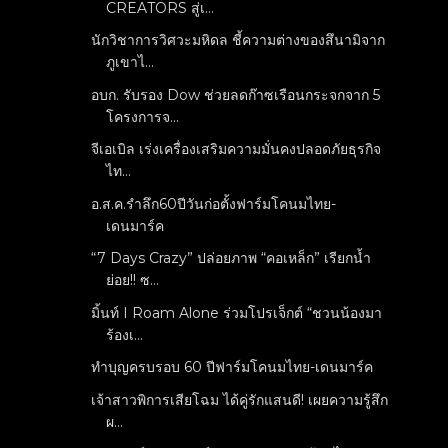
CREATORS สู่เ...
นักวิชาการวิศวะมหิดล ชี้ความต่างของสึนามิจาก
ภูเขาไ...
อบก. รับรอง Dow ช่วยลดก๊าซเรือนกระจกจาก 5
โครงการจ...
จีเอเบิล เร่งเครื่องเสริมความมั่นคงปลอดภัยธุรกิจ
ไท...
อ.ส.ค.รำลึก60ปีวันก่อตั้งฟาร์มโคนมไทย-
เดนมาร์ค
“7 Days Crazy” ปล่อยภาพ “คอเหล็ก” เรียกน้ำ
ย่อย!! ซ...
มิ้นท์ I Roam Alone ร่วมโปรเจ็กต์ “ชวนน้องมา
ร้องเ...
ทำบุญครบรอบ 60 ปีฟาร์มโคนมไทย-เดนมาร์ค
เจ้าสาวพิการเสียโฉม ได้คู่รักแสนดี! เผยความรู้สึก
ผ...