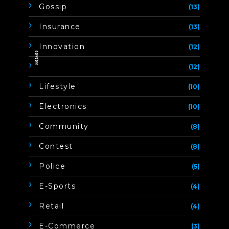
Gossip
(13)
Insurance
(13)
Innovation
(12)
ิิีิิิิิ
(12)
Lifestyle
(10)
Electronics
(10)
Community
(8)
Contest
(8)
Police
(5)
E-Sports
(4)
Retail
(4)
E-Commerce
(3)