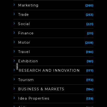
Marketing
(260)
Trade
(253)
Social
(221)
Finance
(211)
Motor
(208)
Travel
(190)
Exhibition
(181)
ิิีิิิิิRESEARCH AND INNOVATION
(177)
Tourism
(172)
BUSINESS & MARKETS
(154)
Idea Properties
(139)