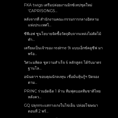
FKA twigs เตรีมปล่อยงานมิกซ์เทปชุดใหม่
‘CAPRISONGS...
หลังจากที่ สำนักงานคณะกรรมการกลางอิสลาม
แห่งประเทศไ...
ซีพีเอฟ ชูนโยบายจัดซื้อวัตถุดิบจากแหล่งไม่ตัดไม้
ทำ...
เตรียมเป็นเจ้าของ realme 9i แบบเอ็กซ์คลูซีฟ มา
พร้อ...
วิศวะมหิดล ชูความสำเร็จ 6 หลักสูตร ได้รับมาตร
ฐานโล...
อนันดาฯ ขอบคุณนักลงทุน เชื่อมั่นหุ้นกู้ฯ ปิดจอง
ตาม...
PRINC ร่วมอัดฉีด 1 ล้าน ทีมฟุตบอลทีมชาติไทย
หลังคว...
GQ ปลุกกระแสกางเกงในไข่เย็น ปล่อยโฆษณา
ตอนที่ 2 พร้...