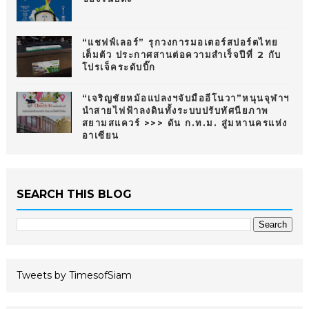
“แชฟฟ์เลอร์” รุกวงการมอเตอร์สปอร์ตไทย
เต็มตัว ประกาศสานต่อความสำเร็จปีที่ 2 กับ
โปรเจ็คระดับบิ๊ก
“เจริญชัยหม้อแปลงฯจับมืออีโนวา”หนุนจุฬาฯ
นำสายไฟฟ้าลงดินทั้งระบบปรับทัศนียภาพ
สยามสแควร์ >>> ดัน ก.ท.ม. สู่มหานครแห่ง
อาเซียน
SEARCH THIS BLOG
Tweets by TimesofSiam