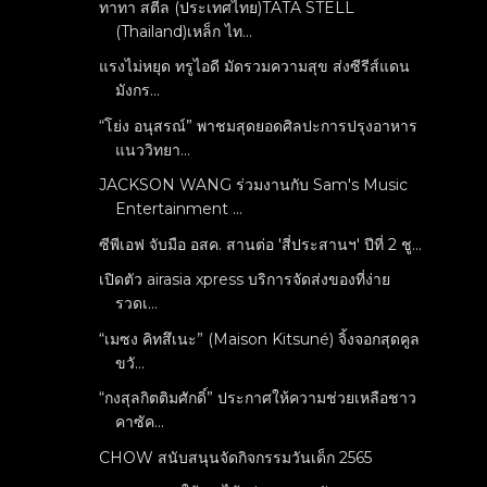
ทาทา สตีล (ประเทศไทย)TATA STELL
(Thailand)เหล็ก ไท...
แรงไม่หยุด ทรูไอดี มัดรวมความสุข ส่งซีรีส์แดน
มังกร...
“โย่ง อนุสรณ์” พาชมสุดยอดศิลปะการปรุงอาหาร
แนววิทยา...
JACKSON WANG ร่วมงานกับ Sam's Music
Entertainment ...
ซีพีเอฟ จับมือ อสค. สานต่อ 'สี่ประสานฯ' ปีที่ 2 ชู...
เปิดตัว airasia xpress บริการจัดส่งของที่ง่าย
รวดเ...
“เมซง คิทสึเนะ” (Maison Kitsuné) จิ้งจอกสุดคูล
ขวั...
“กงสุลกิตติมศักดิ์” ประกาศให้ความช่วยเหลือชาว
คาซัค...
CHOW สนับสนุนจัดกิจกรรมวันเด็ก 2565