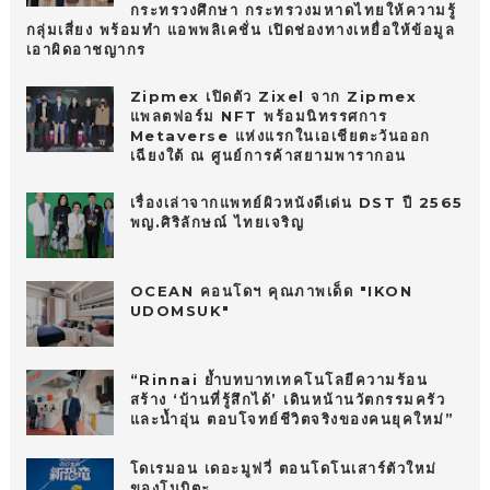
กระทรวงศึกษา กระทรวงมหาดไทยให้ความรู้
กลุ่มเสี่ยง พร้อมทำ แอพพลิเคชั่น เปิดช่องทางเหยื่อให้ข้อมูล
เอาผิดอาชญากร
Zipmex เปิดตัว Zixel จาก Zipmex
แพลตฟอร์ม NFT พร้อมนิทรรศการ
Metaverse แห่งแรกในเอเชียตะวันออก
เฉียงใต้ ณ ศูนย์การค้าสยามพารากอน
เรื่องเล่าจากแพทย์ผิวหนังดีเด่น DST ปี 2565
พญ.ศิริลักษณ์ ไทยเจริญ
OCEAN คอนโดฯ คุณภาพเด็ด "IKON
UDOMSUK"
“Rinnai ย้ำบทบาทเทคโนโลยีความร้อน
สร้าง ‘บ้านที่รู้สึกได้’ เดินหน้านวัตกรรมครัว
และน้ำอุ่น ตอบโจทย์ชีวิตจริงของคนยุคใหม่”
โดเรมอน เดอะมูฟวี่ ตอนโดโนเสาร์ตัวใหม่
ของโนบิตะ