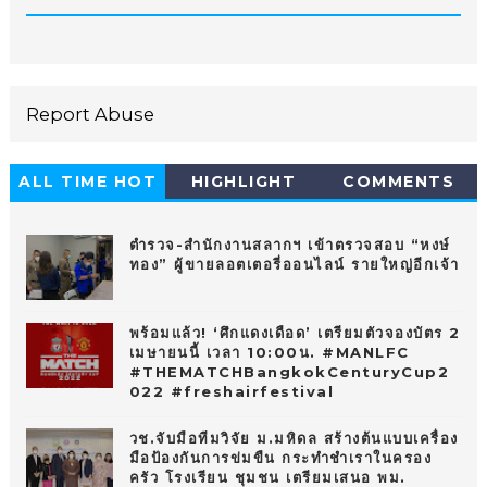
Report Abuse
ALL TIME HOT
HIGHLIGHT
COMMENTS
10
ตำรวจ-สำนักงานสลากฯ เข้าตรวจสอบ “หงษ์
ทอง” ผู้ขายลอตเตอรี่ออนไลน์ รายใหญ่อีกเจ้า
พร้อมแล้ว! ‘ศึกแดงเดือด’ เตรียมตัวจองบัตร 2
เมษายนนี้ เวลา 10:00น. #MANLFC
#THEMATCHBangkokCenturyCup2
022 #freshairfestival
วช.จับมือทีมวิจัย ม.มหิดล สร้างต้นแบบเครื่อง
มือป้องกันการข่มขืน กระทำชำเราในครอง
ครัว โรงเรียน ชุมชน เตรียมเสนอ พม.