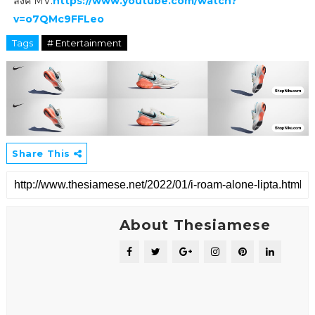
ลิงค์ MV:
https://www.youtube.com/watch?
v=o7QMc9FFLeo
Tags
# Entertainment
Share This
About Thesiamese