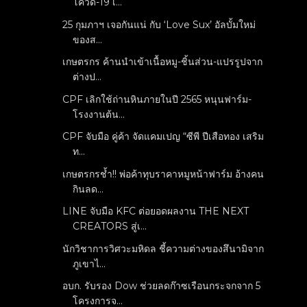
โควิด-19 เ...
25 กุมภาฯ เจอกันแน่ กับ ‘Love Sux’ อัลบั้มใหม่
ของส...
เกษตรกร ค้านนำเข้าเนื้อหมู-ชิ้นส่วน-แปรรูปจาก
ต่างป...
CPF เลิกใช้ถ่านหินภายในปี 2565 หนุนฟาร์ม-
โรงงานต้น...
CPF จับมือ คู่ค้า จัดแคมเปญ “ซีพี ปีเสือทอง เสริม
ท...
เกษตรกรช้ำ!! พ่อค้าทุบราคาหมูหน้าฟาร์ม อ้างคน
กินลด...
LINE จับมือ KFC ต่อยอดผลงาน THE NEXT
CREATORS สู่เ...
นักวิชาการวิศวะมหิดล ชี้ความต่างของสึนามิจาก
ภูเขาไ...
อบก. รับรอง Dow ช่วยลดก๊าซเรือนกระจกจาก 5
โครงการจ...