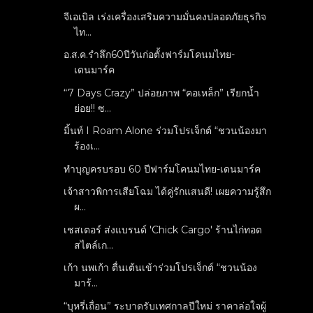
จีเอเบิล เร่งเครื่องเสริมความมั่นคงปลอดภัยธุรกิจ
ไท...
อ.ส.ค.รำลึก60ปีวันก่อตั้งฟาร์มโคนมไทย-
เดนมาร์ค
“7 Days Crazy” ปล่อยภาพ “คอเหล็ก” เรียกน้ำ
ย่อย!! ซ...
มิ้นท์ I Roam Alone ร่วมโปรเจ็กต์ “ชวนน้องมา
ร้องเ...
ทำบุญครบรอบ 60 ปีฟาร์มโคนมไทย-เดนมาร์ค
เจ้าสาวพิการเสียโฉม ได้คู่รักแสนดี! เผยความรู้สึก
ผ...
เชสเตอร์ ส่งแบรนด์ 'Chick Cargo' ร้านไก่ทอด
สไตล์เก...
เก้า นพเก้า ตื่นเต้นเข้าร่วมโปรเจ็กต์ “ชวนน้อง
มาร้...
“บุหรี่เถื่อน” ระบาดรับเทศกาลปีใหม่ ราคาล่อใจผู้