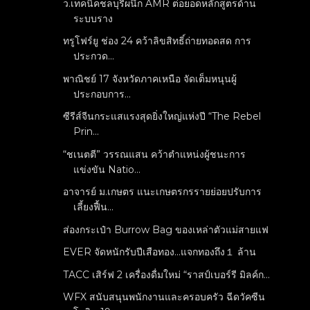
ว.เทคนิคชลบุรีผนึก AMR ต่อยอดหลักสูตรด้าน
ระบบราง
ทรูโฟร์ยู ช่อง 24 คว้าลิขสิทธิ์ถ่ายทอดสด การ
ประกวด...
พาณิชย์ 17 จังหวัดภาคเหนือ จัดเต็มหนุนผู้
ประกอบการ...
ซีรีส์จีนกระแสแรงสุดยิ่งใหญ่แห่งปี “The Rebel
Prin...
“ชเนตตี” วรรณแสน คว้าตำแหน่งผู้ชนะการ
แข่งขัน Natio...
อาจารย์ ม.เกษตร แนะเกษตรกรรายย่อยปรับการ
เลี้ยงฟื้น...
ส่องกระเป๋า Burrow Bag ของเหล่าตัวแม่สายแฟ
EVER จัดหนักรับปีเสือทอง...แจกทองถึง１ ล้าน
TACC เสิร์ฟ 2 เครื่องดื่มใหม่ “ราสป์เบอร์รี มิลค์ก...
WFX สนับสนุนพนักงานและครอบครัว ฉีดวัคซีน