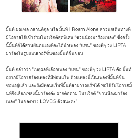
มิ้นท์ มณฑล กสานติกุล หรือ มิ้นท์ I Roam Alone สาวนักเดินทางที่
มีโอกาสได้เข้าร่วมโปรเจ็กต์สุดพิเศษ “ชวนน้องมาร้องเพลง” ซึ่งครั้ง
นี้มิ้นท์ก็ได้สานฝันตนเองที่จะได้นำเพลง “แฟน” ของพี่ๆ วง LIPTA
มาร้องในรูปแบบเวอร์ชั่นของมิ้นท์ชื่นชอบ
มิ้นท์ กล่าวว่า “เหตุผลที่เลือกเพลง “แฟน” ของพี่ๆ วง LIPTA คือ มิ้นท์
อยากมีโอกาสร้องเพลงที่มีท่อนแร็พ ด้วยเพลงนี้เป็นเพลงที่มิ้นท์ชื่น
ชอบอยู่แล้ว และยังมีท่อนแร็พที่มิ้นท์สามารถแร็พได้ พอได้รับโอกาสมิ้
นท์จึงเลือกเพลงนี้มาร้องค่ะ ฝากติดตาม โปรเจ็กต์ “ชวนน้องมาร้อง
เพลง” ในช่องทาง LOVEiS ด้วยนะคะ”