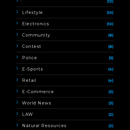
ิิีิิิิิ
(12)
Lifestyle
(10)
Electronics
(10)
Community
(8)
Contest
(8)
Police
(5)
E-Sports
(4)
Retail
(4)
E-Commerce
(3)
World News
(3)
LAW
(2)
Natural Resources
(2)