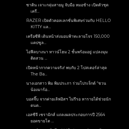
ซาติน เจาะกลุ่มสายมู จับมือ หมอช้าง เปิดตัวชุด
เครื...
RAZER เปิดตัวคอลเลกชั่นพิเศษร่วมกับ HELLO
KITTY แล...
เครือซีพี เดินหน้าส่งมอบฟ้าทะลายโจร 150,000
แคปซูล...
ไอฟีลบางนา ทาวน์โฮม 2 ชั้นพร้อมอยู่ แปลงมุม
ติดสวน ...
เปิดหน้ากากความจริง! พบกับ 2 โปสเตอร์ล่าสุด
The Ba...
นางเอกสาว พิม พิมประภา ร่วมโปรเจ็กต์ “ชวน
น้องมาร้อ...
บอสจี๊บ จากค่ายเลิฟอิสฯ ไม่รีรอ หารายได้ช่วยนัก
ดนต...
เอสซีจี เซรามิกส์ แถลงผลประกอบการปี 2564
ยอดขายโต ...