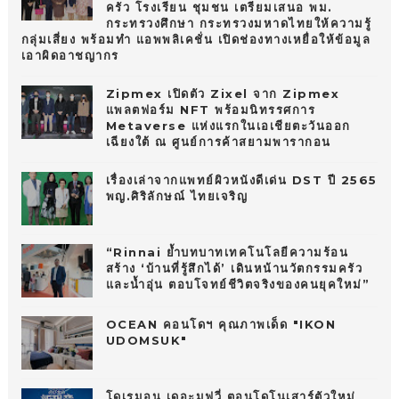
ครัว โรงเรียน ชุมชน เตรียมเสนอ พม.
กระทรวงศึกษา กระทรวงมหาดไทยให้ความรู้
กลุ่มเสี่ยง พร้อมทำ แอพพลิเคชั่น เปิดช่องทางเหยื่อให้ข้อมูล
เอาผิดอาชญากร
Zipmex เปิดตัว Zixel จาก Zipmex
แพลตฟอร์ม NFT พร้อมนิทรรศการ
Metaverse แห่งแรกในเอเชียตะวันออก
เฉียงใต้ ณ ศูนย์การค้าสยามพารากอน
เรื่องเล่าจากแพทย์ผิวหนังดีเด่น DST ปี 2565
พญ.ศิริลักษณ์ ไทยเจริญ
“Rinnai ย้ำบทบาทเทคโนโลยีความร้อน
สร้าง ‘บ้านที่รู้สึกได้’ เดินหน้านวัตกรรมครัว
และน้ำอุ่น ตอบโจทย์ชีวิตจริงของคนยุคใหม่”
OCEAN คอนโดฯ คุณภาพเด็ด "IKON
UDOMSUK"
โดเรมอน เดอะมูฟวี่ ตอนโดโนเสาร์ตัวใหม่