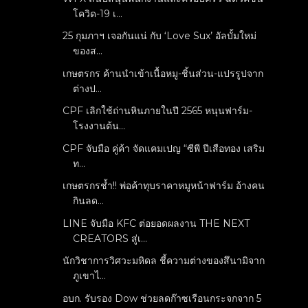
โควิด-19 เ...
25 กุมภาฯ เจอกันแน่ กับ ‘Love Sux’ อัลบั้มใหม่
ของส...
เกษตรกร ค้านนำเข้าเนื้อหมู-ชิ้นส่วน-แปรรูปจาก
ต่างป...
CPF เลิกใช้ถ่านหินภายในปี 2565 หนุนฟาร์ม-
โรงงานต้น...
CPF จับมือ คู่ค้า จัดแคมเปญ “ซีพี ปีเสือทอง เสริม
ท...
เกษตรกรช้ำ!! พ่อค้าทุบราคาหมูหน้าฟาร์ม อ้างคน
กินลด...
LINE จับมือ KFC ต่อยอดผลงาน THE NEXT
CREATORS สู่เ...
นักวิชาการวิศวะมหิดล ชี้ความต่างของสึนามิจาก
ภูเขาไ...
อบก. รับรอง Dow ช่วยลดก๊าซเรือนกระจกจาก 5