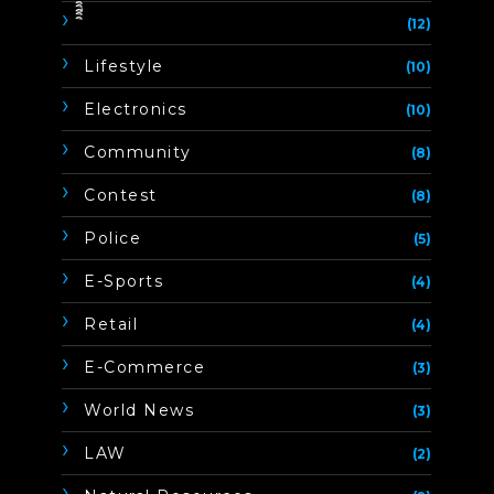
ิิีิิิิิ
(12)
Lifestyle
(10)
Electronics
(10)
Community
(8)
Contest
(8)
Police
(5)
E-Sports
(4)
Retail
(4)
E-Commerce
(3)
World News
(3)
LAW
(2)