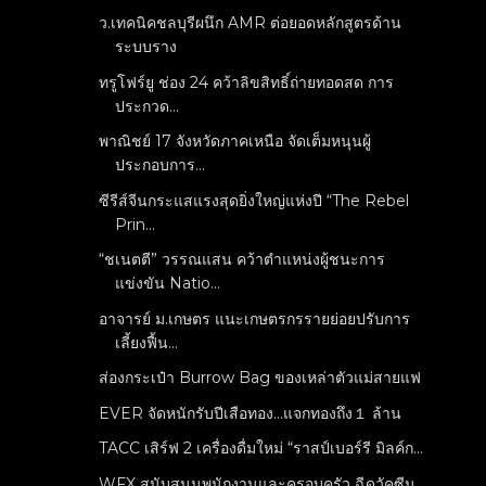
ว.เทคนิคชลบุรีผนึก AMR ต่อยอดหลักสูตรด้าน
ระบบราง
ทรูโฟร์ยู ช่อง 24 คว้าลิขสิทธิ์ถ่ายทอดสด การ
ประกวด...
พาณิชย์ 17 จังหวัดภาคเหนือ จัดเต็มหนุนผู้
ประกอบการ...
ซีรีส์จีนกระแสแรงสุดยิ่งใหญ่แห่งปี “The Rebel
Prin...
“ชเนตตี” วรรณแสน คว้าตำแหน่งผู้ชนะการ
แข่งขัน Natio...
อาจารย์ ม.เกษตร แนะเกษตรกรรายย่อยปรับการ
เลี้ยงฟื้น...
ส่องกระเป๋า Burrow Bag ของเหล่าตัวแม่สายแฟ
EVER จัดหนักรับปีเสือทอง...แจกทองถึง１ ล้าน
TACC เสิร์ฟ 2 เครื่องดื่มใหม่ “ราสป์เบอร์รี มิลค์ก...
WFX สนับสนุนพนักงานและครอบครัว ฉีดวัคซีน