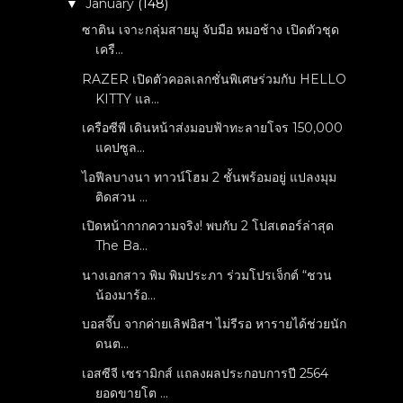
January
(148)
▼
ซาติน เจาะกลุ่มสายมู จับมือ หมอช้าง เปิดตัวชุด
เครื...
RAZER เปิดตัวคอลเลกชั่นพิเศษร่วมกับ HELLO
KITTY แล...
เครือซีพี เดินหน้าส่งมอบฟ้าทะลายโจร 150,000
แคปซูล...
ไอฟีลบางนา ทาวน์โฮม 2 ชั้นพร้อมอยู่ แปลงมุม
ติดสวน ...
เปิดหน้ากากความจริง! พบกับ 2 โปสเตอร์ล่าสุด
The Ba...
นางเอกสาว พิม พิมประภา ร่วมโปรเจ็กต์ “ชวน
น้องมาร้อ...
บอสจี๊บ จากค่ายเลิฟอิสฯ ไม่รีรอ หารายได้ช่วยนัก
ดนต...
เอสซีจี เซรามิกส์ แถลงผลประกอบการปี 2564
ยอดขายโต ...