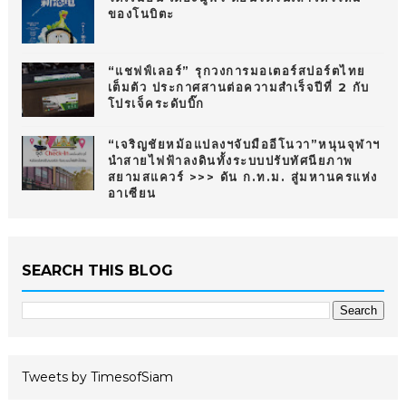
ของโนบิตะ
“แชฟฟ์เลอร์” รุกวงการมอเตอร์สปอร์ตไทย
เต็มตัว ประกาศสานต่อความสำเร็จปีที่ 2 กับ
โปรเจ็คระดับบิ๊ก
“เจริญชัยหม้อแปลงฯจับมืออีโนวา”หนุนจุฬาฯ
นำสายไฟฟ้าลงดินทั้งระบบปรับทัศนียภาพ
สยามสแควร์ >>> ดัน ก.ท.ม. สู่มหานครแห่ง
อาเซียน
SEARCH THIS BLOG
Tweets by TimesofSiam