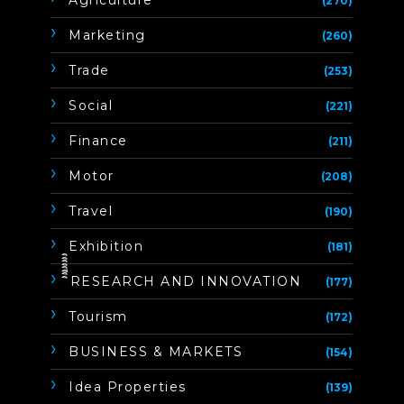
(270)
Marketing
(260)
Trade
(253)
Social
(221)
Finance
(211)
Motor
(208)
Travel
(190)
Exhibition
(181)
ิิีิิิิิRESEARCH AND INNOVATION
(177)
Tourism
(172)
BUSINESS & MARKETS
(154)
Idea Properties
(139)