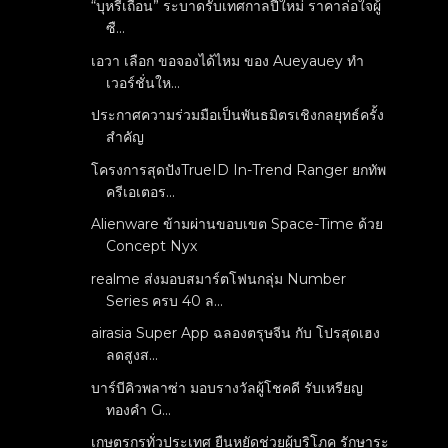
“บุหรี่เถื่อน” ระบาดรับเทศกาลปีใหม่ ราคาล่อใจผู้
ซื...
เอวา เลือก ขอจองได้ไหม ของ Aueyauey ทำ
เวอร์ชั่นให...
ประกาศความร่วมมือเป็นพันธมิตรเชิงกลยุทธ์ครั้ง
สำคัญ
โครงการสุดปังTrueID In-Trend Ranger ยกทัพ
ครีเอเตอร...
Alienware ข้ามผ่านขอบเขต Space-Time ด้วย
Concept Nyx
realme ส่งมอบสมาร์ตโฟนกลุ่ม Number
Series ครบ 40 ล...
airasia Super App ฉลองตรุษจีน กับ โปรสุดเฮง
ลดสูงส...
บาร์บีคิวพลาซ่า มอบรางวัลผู้โชคดี รับเหรียญ
ทองคำ G...
เกษตรกรทั่วประเทศ ยืนหยัดช่วยผู้บริโภค รักษาระ