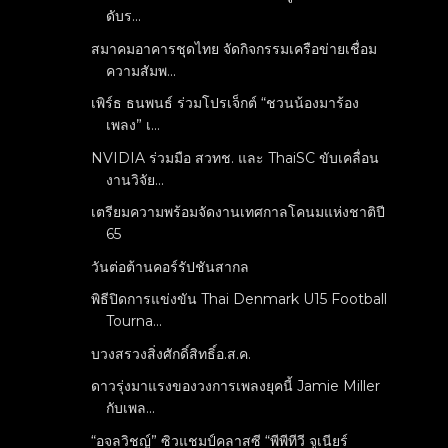
ดับร...
สมาคมอาคารชุดไทย จัดกิจกรรมเครือข่ายเชื่อม
ความสัมพ...
เพิร์ธ ธนพนธ์ ร่วมโปรเจ็กต์ “ชวนน้องมาร้อง
เพลง” เ...
NVIDIA ร่วมมือ สวทช. และ ThaiSC ขับเคลื่อน
งานวิจัย...
เตรียมความพร้อมจัดงานเทศกาลโคนมแห่งชาติปี
65
วันต่อต้านคอร์รัปชันสากล
พิธีปิดการแข่งขัน Thai Denmark U15 Football
Tourna...
บวงสรวงสิ่งศักดิ์สิทธิ์อ.ส.ค.
ดาวรุ่งมาแรงของวงการเพลงยุคนี้ Jamie Miller
กับเพล...
“อจลวิชญ์” ซิวแชมป์คลาสซี “พีพีทีวี จูเนียร์