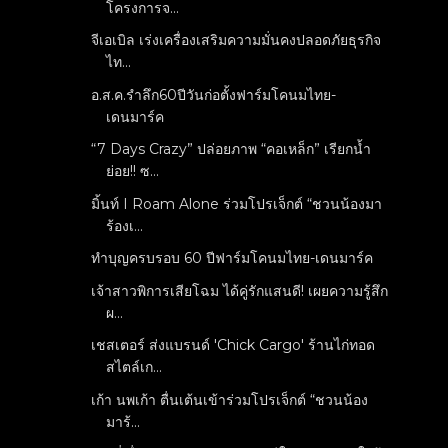
โครงการจ...
จีเอเบิล เร่งเครื่องเสริมความมั่นคงปลอดภัยธุรกิจ
ไท...
อ.ส.ค.รำลึก60ปีวันก่อตั้งฟาร์มโคนมไทย-
เดนมาร์ค
“7 Days Crazy” ปล่อยภาพ “คอเหล็ก” เรียกน้ำ
ย่อย!! ซ...
มิ้นท์ I Roam Alone ร่วมโปรเจ็กต์ “ชวนน้องมา
ร้องเ...
ทำบุญครบรอบ 60 ปีฟาร์มโคนมไทย-เดนมาร์ค
เจ้าสาวพิการเสียโฉม ได้คู่รักแสนดี! เผยความรู้สึก
ผ...
เชสเตอร์ ส่งแบรนด์ 'Chick Cargo' ร้านไก่ทอด
สไตล์เก...
เก้า นพเก้า ตื่นเต้นเข้าร่วมโปรเจ็กต์ “ชวนน้อง
มาร้...