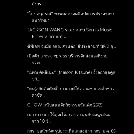
มังกร...
“โย่ง อนุสรณ์” พาชมสุดยอดศิลปะการปรุงอาหาร
แนววิทยา...
JACKSON WANG ร่วมงานกับ Sam's Music
Entertainment ...
ซีพีเอฟ จับมือ อสค. สานต่อ 'สี่ประสานฯ' ปีที่ 2 ชู...
เปิดตัว airasia xpress บริการจัดส่งของที่ง่าย
รวดเ...
“เมซง คิทสึเนะ” (Maison Kitsuné) จิ้งจอกสุดคูล
ขวั...
“กงสุลกิตติมศักดิ์” ประกาศให้ความช่วยเหลือชาว
คาซัค...
CHOW สนับสนุนจัดกิจกรรมวันเด็ก 2565
เมกาบางนา ให้คุณได้อร่อย ละมุนกับเมนูรสนม
จาก 10 ร้...
กกร. ขอนำส่งสรุปประเด็นแถลงข่าว กกร. ม.ค. 65