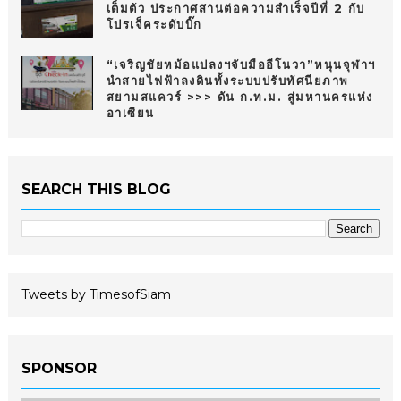
เต็มตัว ประกาศสานต่อความสำเร็จปีที่ 2 กับ
โปรเจ็คระดับบิ๊ก
“เจริญชัยหม้อแปลงฯจับมืออีโนวา”หนุนจุฬาฯ
นำสายไฟฟ้าลงดินทั้งระบบปรับทัศนียภาพ
สยามสแควร์ >>> ดัน ก.ท.ม. สู่มหานครแห่ง
อาเซียน
SEARCH THIS BLOG
Tweets by TimesofSiam
SPONSOR