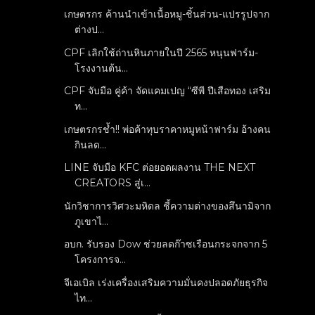
เกษตรกร ค้านนำเข้าเนื้อหมู-ชิ้นส่วน-แปรรูปจาก
ต่างป...
CPF เลิกใช้ถ่านหินภายในปี 2565 หนุนฟาร์ม-
โรงงานต้น...
CPF จับมือ คู่ค้า จัดแคมเปญ “ซีพี ปีเสือทอง เสริม
ท...
เกษตรกรช้ำ!! พ่อค้าทุบราคาหมูหน้าฟาร์ม อ้างคน
กินลด...
LINE จับมือ KFC ต่อยอดผลงาน THE NEXT
CREATORS สู่เ...
นักวิชาการวิศวะมหิดล ชี้ความต่างของสึนามิจาก
ภูเขาไ...
อบก. รับรอง Dow ช่วยลดก๊าซเรือนกระจกจาก 5
โครงการจ...
จีเอเบิล เร่งเครื่องเสริมความมั่นคงปลอดภัยธุรกิจ
ไท...