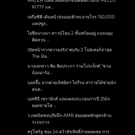
RAZER เปิดตัวคอลเลกชั่นพิเศษร่วมกับ HELLO
KITTY แล...
เครือซีพี เดินหน้าส่งมอบฟ้าทะลายโจร 150,000
แคปซูล...
ไอฟีลบางนา ทาวน์โฮม 2 ชั้นพร้อมอยู่ แปลงมุม
ติดสวน ...
เปิดหน้ากากความจริง! พบกับ 2 โปสเตอร์ล่าสุด
The Ba...
นางเอกสาว พิม พิมประภา ร่วมโปรเจ็กต์ “ชวน
น้องมาร้อ...
บอสจี๊บ จากค่ายเลิฟอิสฯ ไม่รีรอ หารายได้ช่วยนัก
ดนต...
เอสซีจี เซรามิกส์ แถลงผลประกอบการปี 2564
ยอดขายโต ...
ว.เทคนิคชลบุรีผนึก AMR ต่อยอดหลักสูตรด้าน
ระบบราง
ทรูโฟร์ยู ช่อง 24 คว้าลิขสิทธิ์ถ่ายทอดสด การ