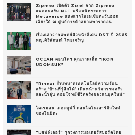
Zipmex เปิดตัว Zixel จาก Zipmex
แพลตฟอร์ม NFT พร้อมนิทรรศการ
Metaverse แห่งแรกในเอเชียตะวันออก
เฉียงใต้ ณ ศูนย์การค้าสยามพารากอน
เรื่องเล่าจากแพทย์ผิวหนังดีเด่น DST ปี 2565
พญ.ศิริลักษณ์ ไทยเจริญ
OCEAN คอนโดฯ คุณภาพเด็ด "IKON
UDOMSUK"
“Rinnai ย้ำบทบาทเทคโนโลยีความร้อน
สร้าง ‘บ้านที่รู้สึกได้’ เดินหน้านวัตกรรมครัว
และน้ำอุ่น ตอบโจทย์ชีวิตจริงของคนยุคใหม่”
โดเรมอน เดอะมูฟวี่ ตอนโดโนเสาร์ตัวใหม่
ของโนบิตะ
“แชฟฟ์เลอร์” รุกวงการมอเตอร์สปอร์ตไทย