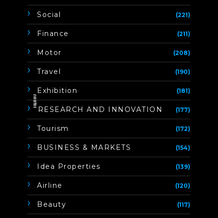
Social
(221)
Finance
(211)
Motor
(208)
Travel
(190)
Exhibition
(181)
ิิีิิิิิRESEARCH AND INNOVATION
(177)
Tourism
(172)
BUSINESS & MARKETS
(154)
Idea Properties
(139)
Airline
(120)
Beauty
(117)