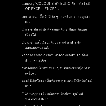
แคมเปญ “COLOURS BY EUROPE. TASTES
OF EXCELLENCE.” ...
เมกาบางนา ตั้งเป้าปี 65 ชูกลยุทธ์เจาะกลุ่มลูกค้า
เด...
Chimeraland ฮิตติดลมบนทั่วเอเชียตะวันออก
เฉียงใต้
Dow ชวนเด็กมัธยมทั่วประเทศ ท้าประชัน
ออกแบบหุ่นยนต์...
ผลการตรวจพบการกระทำความผิดประจำเดือน
ธันวาคม 2564
สมาคมแพทย์ผิวหนังฯ เชิญรับชมเพจเฟซบุ๊ก “ครบ
เครื่อง...
คอตโต้เปิดโมเดลพื้นที่ความสุข เจาะลึกไลฟ์สไตล์
แนว...
FKA twigs เตรีมปล่อยงานมิกซ์เทปชุดใหม่
‘CAPRISONGS...