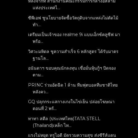
หลังจากที่ สำนักงานคณะกรรมการกลางอิสลาม
แห่งประเทศไ...
ซีพีเอฟ ชูนโยบายจัดซื้อวัตถุดิบจากแหล่งไม่ตัดไม้
ทำ...
เตรียมเป็นเจ้าของ realme 9i แบบเอ็กซ์คลูซีฟ มา
พร้อ...
วิศวะมหิดล ชูความสำเร็จ 6 หลักสูตร ได้รับมาตร
ฐานโล...
อนันดาฯ ขอบคุณนักลงทุน เชื่อมั่นหุ้นกู้ฯ ปิดจอง
ตาม...
PRINC ร่วมอัดฉีด 1 ล้าน ทีมฟุตบอลทีมชาติไทย
หลังคว...
GQ ปลุกกระแสกางเกงในไข่เย็น ปล่อยโฆษณา
ตอนที่ 2 พร้...
ทาทา สตีล (ประเทศไทย)TATA STELL
(Thailand)เหล็ก ไท...
แรงไม่หยุด ทรูไอดี มัดรวมความสุข ส่งซีรีส์แดน