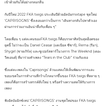
เข้าด้วยกันได้อย่างกลมกลืน
กับปีใหม่ 2022 FKA twigs ประเดิมปีด้วยอัลบัมmixtape ชุดใหม่
‘CAPRISOGNS’ ซึ่งเธอบอกว่าเป็นการ “เดินทางกลับไปหาตัวเอง
ผ่านการร่วมงานอันน่าทึ่งกับเพื่อน ๆ”
โดยเพื่อน ๆ แต่ละคนของFKA twigs ก็คือบรรดาศิลปินสุดฮ็อตของ
ยุคนี้ ไม่ว่าจะเป็น Daniel Ceasar (แดเนียล ซีซาร์), Rema (รีมา),
Shygirl (ชายเกิร์ล) และซูเปอร์สตาร์ในวงการ The Weeknd (เดอะ
วีคเอนด์) ที่มาร่วมทำเพลง “Tears in the Club” ร่วมกับเธอ
ซึ่งแต่ละเพลงใน ‘Caprisongs’ ล้วนแสดงให้เห็นพัฒนาการและ
ขอบเขตในการทำงานที่กว้างไกลมากขึ้นของ FKA twigs ที่หลาย ๆ
เพลงก็คือการสร้างสรรค์สิ่งใหม่ ๆ หรือสร้างความสดให้กับวงการ
เพลง
ฟังอัลบัมมิกซ์เทป ‘CAPRISONGS’ งานชุดใหม่ของ FKA twigs