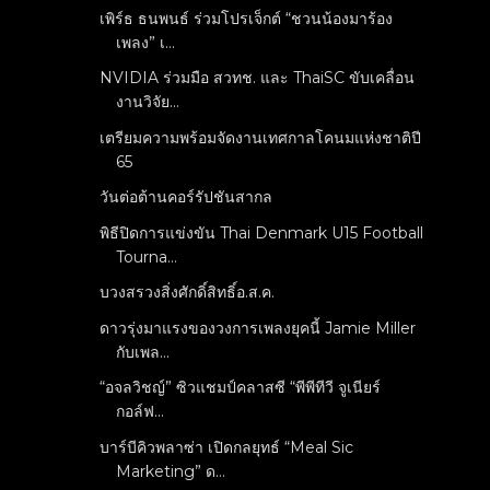
เพิร์ธ ธนพนธ์ ร่วมโปรเจ็กต์ “ชวนน้องมาร้อง
เพลง” เ...
NVIDIA ร่วมมือ สวทช. และ ThaiSC ขับเคลื่อน
งานวิจัย...
เตรียมความพร้อมจัดงานเทศกาลโคนมแห่งชาติปี
65
วันต่อต้านคอร์รัปชันสากล
พิธีปิดการแข่งขัน Thai Denmark U15 Football
Tourna...
บวงสรวงสิ่งศักดิ์สิทธิ์อ.ส.ค.
ดาวรุ่งมาแรงของวงการเพลงยุคนี้ Jamie Miller
กับเพล...
“อจลวิชญ์” ซิวแชมป์คลาสซี “พีพีทีวี จูเนียร์
กอล์ฟ...
บาร์บีคิวพลาซ่า เปิดกลยุทธ์ “Meal Sic
Marketing” ด...