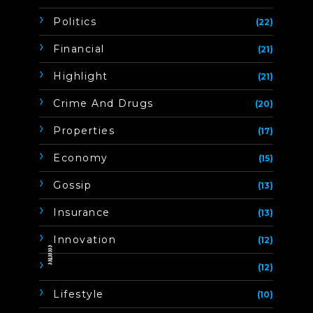
Politics
(22)
Financial
(21)
Highlight
(21)
Crime And Drugs
(20)
Properties
(17)
Economy
(15)
Gossip
(13)
Insurance
(13)
Innovation
(12)
ิิีิิิิิ
(12)
Lifestyle
(10)