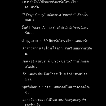
อ.ส.ค.รำลึก60ปีวันก่อตั้งฟาร์มโคนมไทย-
เดนมาร์ค
“7 Days Crazy” ปล่อยภาพ “คอเหล็ก” เรียกน้ำ
ย่อย!! ซ...
มิ้นท์ I Roam Alone ร่วมโปรเจ็กต์ “ชวนน้องมา
ร้องเ...
ทำบุญครบรอบ 60 ปีฟาร์มโคนมไทย-เดนมาร์ค
เจ้าสาวพิการเสียโฉม ได้คู่รักแสนดี! เผยความรู้สึก
ผ...
เชสเตอร์ ส่งแบรนด์ 'Chick Cargo' ร้านไก่ทอด
สไตล์เก...
เก้า นพเก้า ตื่นเต้นเข้าร่วมโปรเจ็กต์ “ชวนน้อง
มาร้...
“บุหรี่เถื่อน” ระบาดรับเทศกาลปีใหม่ ราคาล่อใจผู้
ซื...
เอวา เลือก ขอจองได้ไหม ของ Aueyauey ทำ
เวอร์ชั่นให...