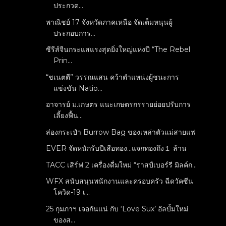
ประกวด...
พาณิชย์ 17 จังหวัดภาคเหนือ จัดเต็มหนุนผู้
ประกอบการ...
ซีรีส์จีนกระแสแรงสุดยิ่งใหญ่แห่งปี “The Rebel
Prin...
“ชเนตตี” วรรณแสน คว้าตำแหน่งผู้ชนะการ
แข่งขัน Natio...
อาจารย์ ม.เกษตร แนะเกษตรกรรายย่อยปรับการ
เลี้ยงฟื้น...
ส่องกระเป๋า Burrow Bag ของเหล่าตัวแม่สายแฟ
EVER จัดหนักรับปีเสือทอง...แจกทองถึง１ ล้าน
TACC เสิร์ฟ 2 เครื่องดื่มใหม่ “ราสป์เบอร์รี มิลค์ก...
WFX สนับสนุนพนักงานและครอบครัว ฉีดวัคซีน
โควิด-19 เ...
25 กุมภาฯ เจอกันแน่ กับ ‘Love Sux’ อัลบั้มใหม่
ของส...