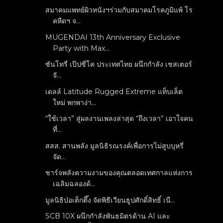
สมาคมแพทย์ผิวหนังฯร่วมกับสมาคมโรคภูมิแพ้ โร
คหืดฯ จ...
MUGENDAI 13th Anniversary Exclusive
Party with Max...
ซันโทรี่ เป๊ปซี่โค ประเทศไทย ผนึกกำลัง เชสเตอร์
จั...
เดลล์ Latitude Rugged Extreme แท็บเล็ต
ใหม่ พกพาง่า...
“ใช้เวลา” สู่ผลงานเพลงล่าสุด “ถึงเวลา” เอาใจคน
ที่...
สสส. สานพลัง มูลนิธิรณรงค์เพื่อการไม่สูบบุหรี่
จัด...
ชาร์จพลังความงามของคุณตลอดเทศกาลแห่งการ
เฉลิมฉลองด้...
มูลนิธิป่อเต็กตึ๊ง จัดพิธีเวียนธูปศักดิ์สิทธิ์ เนื...
SCB 10X ผนึกกำลังพันธมิตรด้าน AI และ