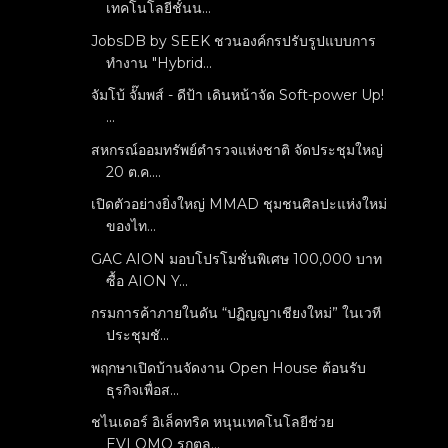
เทคโนโลยีชั้นน...
JobsDB by SEEK ชวนองค์กรปรับรูปแบบการ
ทำงาน "Hybrid...
จัมโบ้ จั๊มพส์ - ดีป้า เดินหน้าจัด Soft-power Up!
...
สหกรณ์ออมทรัพย์ตำรวจแห่งชาติ จัดประชุมใหญ่
20 ต.ค....
เปิดตัวอย่างยิ่งใหญ่ MMAD ชุมชนศิลปะแห่งใหม่
ของไท...
GAC AION มอบโปรโมชั่นพิเศษ 100,000 บาท
ซื้อ AION Y...
กรมการค้าภายในดัน “ปฏิญญาเชียงใหม่” ในเวที
ประชุมชั...
พฤกษาเปิดบ้านจัดงาน Open House ต้อนรับ
ธุรกิจเพื่อส...
ชไนเดอร์ อิเล็คทริค หนุนเทคโนโลยีช่วย
EVLOMO รุกตล...