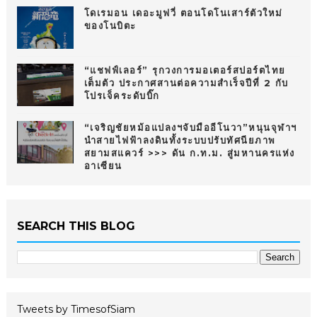
โดเรมอน เดอะมูฟวี่ ตอนโดโนเสาร์ตัวใหม่
ของโนบิตะ
“แชฟฟ์เลอร์” รุกวงการมอเตอร์สปอร์ตไทย
เต็มตัว ประกาศสานต่อความสำเร็จปีที่ 2 กับ
โปรเจ็คระดับบิ๊ก
“เจริญชัยหม้อแปลงฯจับมืออีโนวา”หนุนจุฬาฯ
นำสายไฟฟ้าลงดินทั้งระบบปรับทัศนียภาพ
สยามสแควร์ >>> ดัน ก.ท.ม. สู่มหานครแห่ง
อาเซียน
SEARCH THIS BLOG
Tweets by TimesofSiam