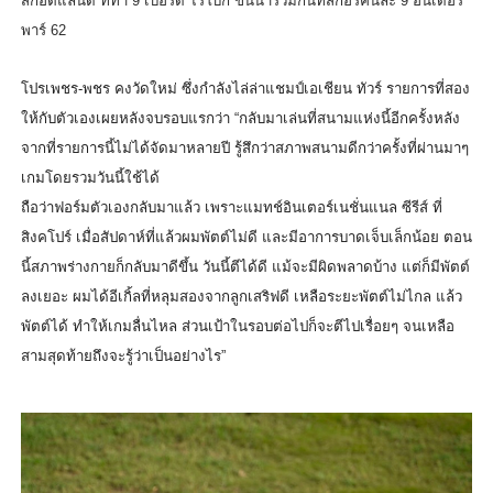
สกอต์แลนด์ ที่ทำ
9
เบอร์ดี้ ไร้โบกี้ ขึ้นนำร่วมกันที่สกอร์คนละ
9
อันเดอร์
พาร์
62
โปรเพชร-พชร คงวัดใหม่ ซึ่งกำลังไล่ล่าแชมป์เอเชียน ทัวร์ รายการที่สอง
ให้กับตัวเองเผยหลั
งจบรอบแรกว่า “กลับมาเล่นที่สนามแห่งนี้อี
กครั้งหลัง
จากที่รายการนี้ไม่
ได้จัดมาหลายปี รู้สึกว่าสภาพสนามดีกว่าครั้งที่
ผ่านมาๆ
เกมโดยรวมวันนี้ใช้ได้
ถือว่าฟอร์มตัวเองกลับมาแล้ว เพราะแมทช์อินเตอร์เนชั่นแนล ซีรีส์ ที่
สิงคโปร์ เมื่อสัปดาห์ที่แล้วผมพัตต์ไม่
ดี และมีอาการบาดเจ็บเล็กน้อย ตอน
นี้สภาพร่างกายก็กลับมาดีขึ้
น วันนี้ตีได้ดี แม้จะมีผิดพลาดบ้าง แต่ก็มีพัตต์
ลงเยอะ ผมได้อีเกิ้ลที่หลุมสองจากลู
กเสริฟดี เหลือระยะพัตต์ไม่ไกล แล้ว
พัตต์ได้ ทำให้เกมลื่นไหล ส่วนเป้าในรอบต่อไปก็จะตีไปเรื่
อยๆ จนเหลือ
สามสุดท้ายถึงจะรู้ว่
าเป็นอย่างไร”