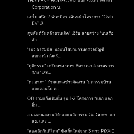
THAIFEX – HOREC Asia และ Asset World
Corporation ป...
แกร็บ ผนึก 7 พันธมิตร เดินหน้าโครงการ “Grab
EV”เล็...
สุขสันต์วันคล้ายวันเกิด" เอิร์ธ สายสว่าง "บนเรือ
สำ...
‘รมว.ธรรมนัส’ มอบนโยบายกรมตรวจบัญชี
สหกรณ์ เร่งสร้...
“ภูมิธรรม” เตรียมชง นบข. พิจารณา 4 มาตรการ
รักษาเสถ...
“ดร.อาภา” ร่วมแถลงข่าวจัดงาน “มหกรรมบ้าน
และคอนโด ค...
OR รวมแก๊งเติมยิ้ม รุ่น 1-2 โครงการ “แยก แลก
ยิ้ม ...
อว. มอบผลงานวิจัยและนวัตกรรม Go Green แก่
สธ. และ ...
“ลองเลิกกันดีไหม” ซิงเกิ้ลใหม่จาก 3 สาว PiXXiE