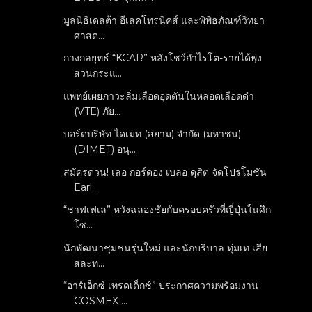
มูลนิธิเดลต้า อีเลคโทรนิคส์ และพิพิธภัณฑ์วิทยา
ศาสต...
กางกลยุทธ์ “KCAR” หลังโชว์กำไรโต-รายได้พุ่ง
สวนกระแ...
แพทย์เผยภาวะลิ่มเลือดอุดตันในหลอดเลือดดำ
(VTE) ภัย...
บอร์ดบริษัท ไดเมท (สยาม) จำกัด (มหาชน)
(DIMET) อนุ...
สมัครด่วน! เลอ กอร์ดอง เบลอ ดุสิต จัดโปรโมชัน
Earl...
“ชาฟเฟเล” หวังฉลองชัยกับครอบครัวที่ญี่ปุ่นในศึก
โซ...
นักพัฒนาชุมชนรุ่นใหม่ และนักบริบาล ทุ่มเท เสีย
สละท...
“อาร์เอ็กซ์ เทรดเด็กซ์” ประกาศความพร้อมงาน
COSMEX ...