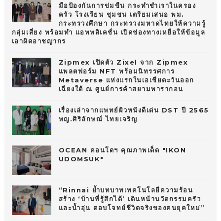
มือป้องกันการข่มขืน กระทำชำเราในครอง
ครัว โรงเรียน ชุมชน เตรียมเสนอ พม.
กระทรวงศึกษา กระทรวงมหาดไทยให้ความรู้
กลุ่มเสี่ยง พร้อมทำ แอพพลิเคชั่น เปิดช่องทางเหยื่อให้ข้อมูล
เอาผิดอาชญากร
Zipmex เปิดตัว Zixel จาก Zipmex
แพลตฟอร์ม NFT พร้อมนิทรรศการ
Metaverse แห่งแรกในเอเชียตะวันออก
เฉียงใต้ ณ ศูนย์การค้าสยามพารากอน
เรื่องเล่าจากแพทย์ผิวหนังดีเด่น DST ปี 2565
พญ.ศิริลักษณ์ ไทยเจริญ
OCEAN คอนโดฯ คุณภาพเด็ด "IKON
UDOMSUK"
“Rinnai ย้ำบทบาทเทคโนโลยีความร้อน
สร้าง ‘บ้านที่รู้สึกได้’ เดินหน้านวัตกรรมครัว
และน้ำอุ่น ตอบโจทย์ชีวิตจริงของคนยุคใหม่”