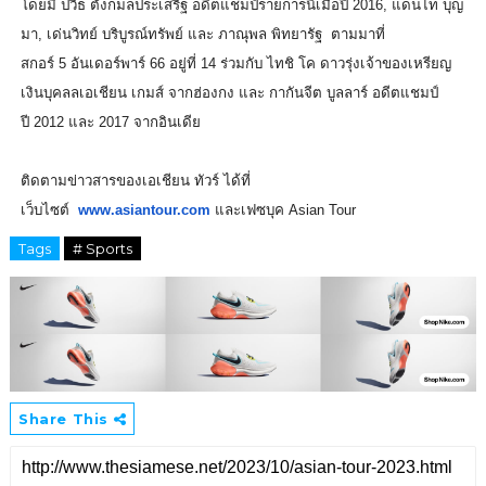
โดยมี ปวิธ ตั้งกมลประเสริฐ อดีตแชมป์รายการนี้เมื่อปี
2016
, แดนไท บุญ
มา, เด่นวิทย์ บริบูรณ์ทรัพย์ และ ภาณุพล
พิทยารัฐ
ตามมาที่
สกอร์
5
อันเดอร์พาร์
66
อยู่ที่
14
ร่วมกับ ไทชิ โค ดาวรุ่งเจ้าของเหรียญ
เงินบุ
คลลเอเชียน เกมส์ จากฮ่องกง และ กากันจีต บูลลาร์ อดีตแชมป์
ปี
2012
และ
2017
จากอินเดีย
ติดตามข่าวสารของเอเชียน ทัวร์ ได้ที่
เว็บไซต์
www.asiantour.com
และเฟซบุค
Asian Tour
Tags
# Sports
Share This