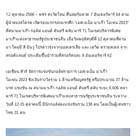
12
ตุลาคม
2566 –
พชร คงวัดใหม่ คืนฟอร์มหวด
7
อันเดอร์พาร์
64
ตาม
ผู้นำสองสโตรค เปิดรอบแรกรอบแรกศึก “เอสเจเอ็ม มาเก๊า โอเพ่น
2023
”
ที่สนามมาเก๊า กอล์ฟ แอนด์ คันทรี คลับ พาร์
71
ในเขตบริหารพิเศษ
มาเก๊าแห่
งสาธารณรัฐประชาชนจีน เมื่อวันพฤหัสบดีที่
12
ตุลาคมที่ผ่าน
มา โดยมี ลี มินวู โปรดาวรุ่งจากออสเตรเลีย และ เดวิด ดรายสเดล จาก
สกอต์แลนด์ ประเดิมขึ้นนำร่วมที่สกอร์คนละ
9
อันเดอร์พาร์
62
เอเชียน ทัวร์ จัดการแข่งขันกอล์ฟรายการ เอสเจเอ็ม มาเก๊า
โอเพ่น
2023
ชิงเงินรางวัลรวม
1
ล้านเหรียญสหรัฐ หรือประมาณ
37
ล้าน
บาท แข่งขัน ณ สนามมาเก๊า กอล์ฟ แอนด์ คันทรี คลับ ระยะ
6,606
หลา
พาร์
71
ในเขตบริหารพิเศษมาเก๊าแห่
งสาธารณรัฐประชาชนจีน ระหว่าง
วันที่
12-15
ตุลาคมนี้ มีนักกอล์ฟลงแข่งขันรวม
138
คน โดยเป็นผู้เล่นชาว
ไทย
31
คน