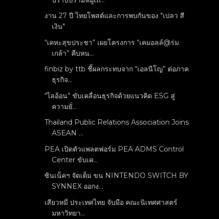
งาน 27 ปี ไทยโพสต์และการพบกันของ "เปลว สี
เงิน"
“เคหะสุขประชา” เผยโครงการ “เคมอลล์@ร่ม
เกล้า” คืบหน...
finbiz by ttb ชี้ผลกระทบจาก “เอลนีโญ” ต่อภาค
ธุรกิจ...
“ไลอ้อน” ขับเคลื่อนธุรกิจด้วยแนวคิด ESG สู่
ความยั่...
Thailand Public Relations Association Joins
ASEAN ...
PEA เปิดตัวแพลตฟอร์ม PEA ADMS Control
Center ขับเค...
ซินเน็คฯ จัดเต็ม ขน NINTENDO SWITCH BY
SYNNEX ออกง...
เสียวหมี่ ประเทศไทย จับมือ คณะนิเทศศาสตร์
มหาวิทยา...