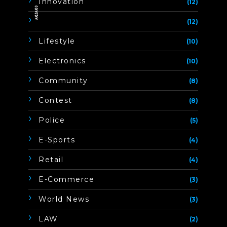
Innovation
(12)
ิิีิิิิิ
(12)
Lifestyle
(10)
Electronics
(10)
Community
(8)
Contest
(8)
Police
(5)
E-Sports
(4)
Retail
(4)
E-Commerce
(3)
World News
(3)
LAW
(2)