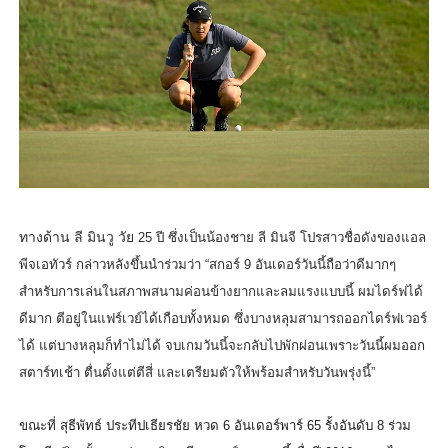
ทางด้าน ลี มินวู วัย
25
ปี ซึ่งเป็นน้องชาย ลี มินจี โปรสาวชื่อดังของแอล
พีจเอทัวร์ กล่าวหลังขึ้นนำร่วมว่า “สกอร์
9
อันเดอร์วันนี้ถือว่าดีมากๆ
สำหรับการเล่นในสภาพสนามค่อนข้
างยากและลมแรงแบบนี้ ผมไดร์ฟได้
ดีมาก ตีอยู่ในแฟร์เวย์ได้เกือบทั้
งหมด ซึ่งบางหลุมสามารถออกไดร์ฟเวอร์
ได้ แต่บางหลุมก็ทำไม่ได้ จบเกมวันนี้จะกลับไปพักผ่
อนเพราะวันนี้ผมออก
สตาร์ทเช้า ตื่นตั้งแต่ตีสี่ และเตรียมตัวให้พร้อมสำหรับวั
นพรุ่งนี้”
ขณะที่ สุธีพัทธ์
ประทีปเธียรชัย หวด
6
อันเดอร์พาร์
65
รั้งอันดับ
8
ร่วม