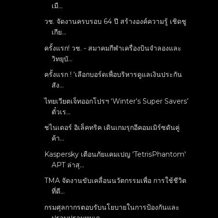
เมื...
วช. จัดงานครบรอบ 64 ปี สร้างองค์ความรู้ เชิดชู
เกีย...
ครั้งแรก! วช. - สมาคมกีฬาเครื่องบินจำลองและ
วิทยุบั...
ครั้งแรก ! ‘เลือกบอร์ดเพื่อบริหารดูแลเงินประกัน
สัง...
ไทยเวียตเจ็ทออกโปรฯ ‘Winter’s Super Savers’
ตั๋วเร...
ชไนเดอร์ อิเล็คทริค เดินเกมรุกอีคอมเมิร์ซดันคู่
ค้า...
Kaspersky เตือนภัยแคมเปญ 'TetrisPhantom'
APT ล่าสุ...
TMA จัดงานขับเคลื่อนนวัตกรรมเพื่อ การใช้ชีวิต
ที่ดี...
กรมศุลกากรตอบรับนโยบายในการป้องกันและ
ปราบปรามหมูเถ...