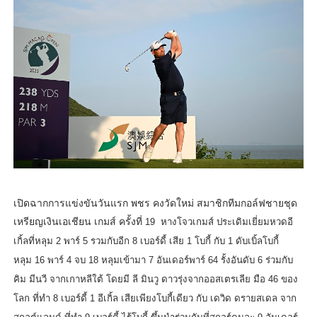
เปิดฉากการแข่งขันวันแรก พชร คงวัดใหม่ สมาชิกทีมกอล์ฟชายชุด
เหรียญเงิ
นเอเชียน เกมส์ ครั้งที่
19
หางโจวเกมส์ ประเดิมเยี่ยมหวดอี
เกิ้ลที่หลุม
2
พาร์
5
รวมกับอีก
8
เบอร์ดี้ เสีย
1
โบกี้ กับ
1
ดับเบิ้ลโบกี้
หลุม
16
พาร์
4
จบ
18
หลุมเข้ามา
7
อันเดอร์พาร์
64
รั้งอันดับ
6
ร่วมกับ
คิม มีนวี จากเกาหลีใต้ โดยมี ลี มินวู ดาวรุ่งจากออสเตรเลีย มือ
46
ของ
โลก ที่ทำ
8
เบอร์ดี้
1
อีเกิ้ล เสียเพียงโบกี้เดียว กับ เดวิด ดรายสเดล จาก