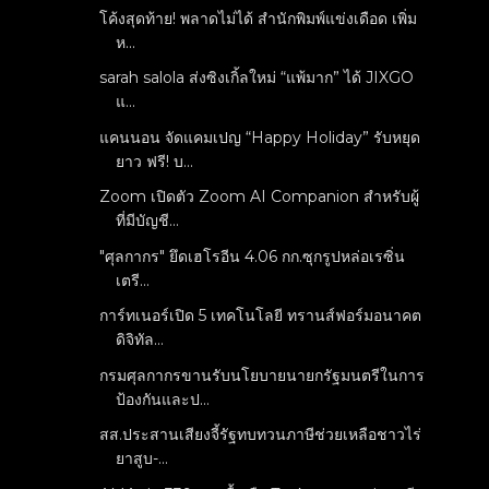
โค้งสุดท้าย! พลาดไม่ได้ สำนักพิมพ์แข่งเดือด เพิ่ม
ห...
sarah salola ส่งซิงเกิ้ลใหม่ “แพ้มาก” ได้ JIXGO
แ...
แคนนอน จัดแคมเปญ “Happy Holiday” รับหยุด
ยาว ฟรี! บ...
Zoom เปิดตัว Zoom AI Companion สำหรับผู้
ที่มีบัญชี...
"ศุลกากร" ยึดเฮโรอีน 4.06 กก.ซุกรูปหล่อเรซิ่น
เตรี...
การ์ทเนอร์เปิด 5 เทคโนโลยี ทรานส์ฟอร์มอนาคต
ดิจิทัล...
กรมศุลกากรขานรับนโยบายนายกรัฐมนตรีในการ
ป้องกันและป...
สส.ประสานเสียงจี้รัฐทบทวนภาษีช่วยเหลือชาวไร่
ยาสูบ-...