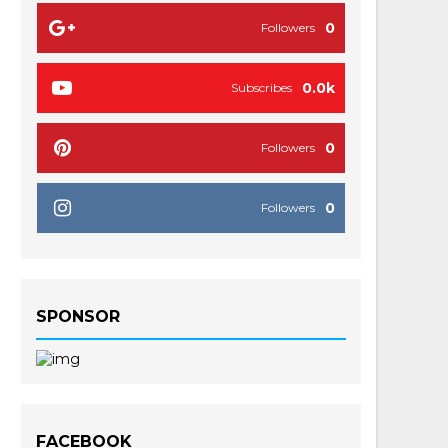
0
Followers
0.0k
Subscribes
0
Followers
0
Followers
SPONSOR
FACEBOOK