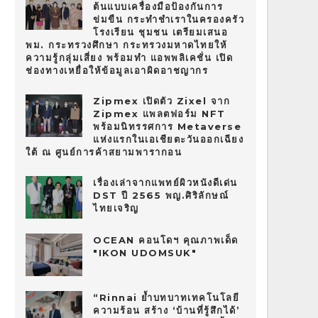
ต้นแบบเครื่องมือป้องกันการ
ข่มขืน กระทำชำเราในครองครัว
โรงเรียน ชุมชน เตรียมเสนอ
พม. กระทรวงศึกษา กระทรวงมหาดไทยให้
ความรู้กลุ่มเสี่ยง พร้อมทำ แอพพลิเคชั่น เปิด
ช่องทางเหยื่อให้ข้อมูลเอาผิดอาชญากร
Zipmex เปิดตัว Zixel จาก
Zipmex แพลตฟอร์ม NFT
พร้อมนิทรรศการ Metaverse
แห่งแรกในเอเชียตะวันออกเฉียง
ใต้ ณ ศูนย์การค้าสยามพารากอน
เรื่องเล่าจากแพทย์ผิวหนังดีเด่น
DST ปี 2565 พญ.ศิริลักษณ์
ไทยเจริญ
OCEAN คอนโดฯ คุณภาพเด็ด
"IKON UDOMSUK"
“Rinnai ย้ำบทบาทเทคโนโลยี
ความร้อน สร้าง ‘บ้านที่รู้สึกได้’