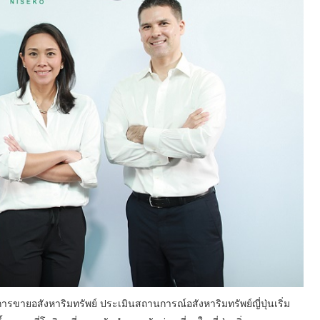
รขายอสังหาริมทรัพย์ ประเมินสถานการณ์อสังหาริมทรัพย์ญี่ปุ่นเริ่ม