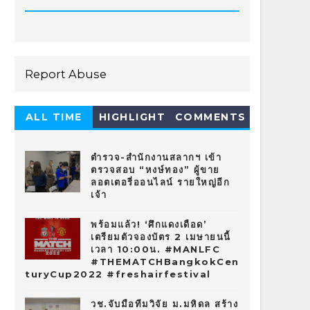
Report Abuse
ALL TIME
HIGHLIGHT
COMMENTS
HOT 10
ตำรวจ-สำนักงานสลากฯ เข้า
ตรวจสอบ “หงษ์ทอง” ผู้ขาย
ลอตเตอรี่ออนไลน์ รายใหญ่อีก
เจ้า
พร้อมแล้ว! ‘ศึกแดงเดือด’
เตรียมตัวจองบัตร 2 เมษายนนี้
เวลา 10:00น. #MANLFC
#THEMATCHBangkokCen
turyCup2022 #freshairfestival
วช.จับมือทีมวิจัย ม.มหิดล สร้าง