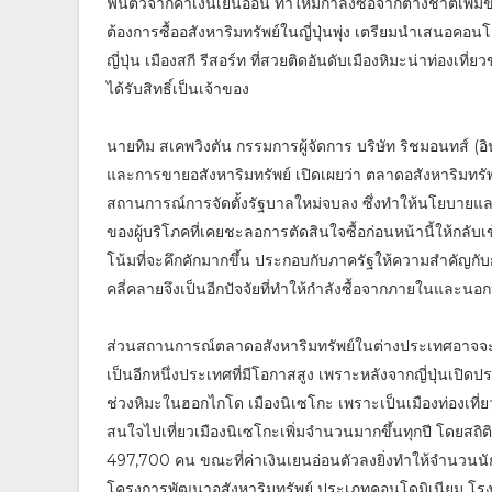
ฟื้นตัวจากค่าเงินเยนอ่อน ทำให้มีกำลังซื้อจากต่างชาติเพิ่ม
ต้องการซื้ออสังหาริมทรัพย์ในญี่ปุ่นพุ่ง เตรียมนำเสนอ
ญี่ปุ่น เมืองสกี รีสอร์ท ที่สวยติดอันดับเมืองหิมะน่าท่องเ
ได้รับสิทธิ์เป็นเจ้าของ
นายทิม สเคพวิงตัน กรรมการผู้จัดการ บริษัท ริชมอนทส์ (อ
และการขายอสังหาริมทรัพย์ เปิดเผยว่า ตลาดอสังหาริมทร
สถานการณ์การจัดตั้งรัฐบาลใหม่จบลง ซึ่งทำให้นโยบายและ
ของผู้บริโภคที่เคยชะลอการตัดสินใจซื้อก่อนหน้านี้ให้กล
โน้มที่จะคึกคักมากขึ้น ประกอบกับภาครัฐให้ความสำคัญกับกา
คลี่คลายจึงเป็นอีกปัจจัยที่ทำให้กำลังซื้อจากภายในและน
ส่วนสถานการณ์ตลาดอสังหาริมทรัพย์ในต่างประเทศอาจจะ
เป็นอีกหนึ่งประเทศที่มีโอกาสสูง เพราะหลังจากญี่ปุ่นเปิดป
ช่วงหิมะในฮอกไกโด เมืองนิเซโกะ เพราะเป็นเมืองท่องเที่ยว
สนใจไปเที่ยวเมืองนิเซโกะเพิ่มจำนวนมากขึ้นทุกปี โดยสถิติใ
497,700 คน ขณะที่ค่าเงินเยนอ่อนตัวลงยิ่งทำให้จำนวนนักท่
โครงการพัฒนาอสังหาริมทรัพย์ ประเภทคอนโดมิเนียม โรงแ