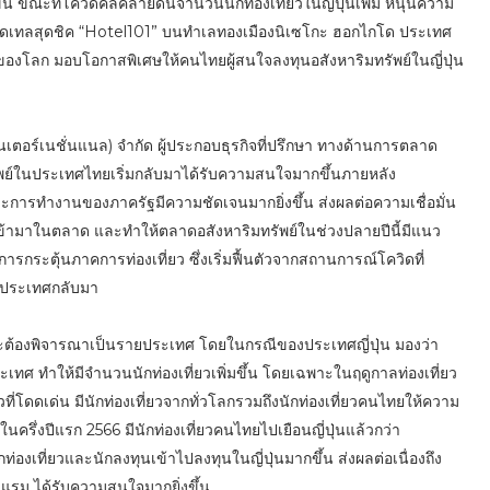
ขึ้น ขณะที่โควิดคลี่คลายดันจำนวนนักท่องเที่ยวในญี่ปุ่นเพิ่ม หนุนความ
คอนโดเทลสุดชิค “Hotel101” บนทำเลทองเมืองนิเซโกะ ฮอกไกโด ประเทศ
ที่ยวของโลก มอบโอกาสพิเศษให้คนไทยผู้สนใจลงทุนอสังหาริมทรัพย์ในญี่ปุ่น
ินเตอร์เนชั่นแนล) จำกัด ผู้ประกอบธุรกิจที่ปรึกษา ทางด้านการตลาด
ัพย์ในประเทศไทยเริ่มกลับมาได้รับความสนใจมากขึ้นภายหลัง
การทำงานของภาครัฐมีความชัดเจนมากยิ่งขึ้น ส่งผลต่อความเชื่อมั่น
ับเข้ามาในตลาด และทำให้ตลาดอสังหาริมทรัพย์ในช่วงปลายปีนี้มีแนว
รกระตุ้นภาคการท่องเที่ยว ซึ่งเริ่มฟื้นตัวจากสถานการณ์โควิดที่
อกประเทศกลับมา
ต้องพิจารณาเป็นรายประเทศ โดยในกรณีของประเทศญี่ปุ่น มองว่า
ระเทศ ทำให้มีจำนวนนักท่องเที่ยวเพิ่มขึ้น โดยเฉพาะในฤดูกาลท่องเที่ยว
ที่โดดเด่น มีนักท่องเที่ยวจากทั่วโลกรวมถึงนักท่องเที่ยวคนไทยให้ความ
นครึ่งปีแรก 2566 มีนักท่องเที่ยวคนไทยไปเยือนญี่ปุ่นแล้วกว่า
องเที่ยวและนักลงทุนเข้าไปลงทุนในญี่ปุ่นมากขึ้น ส่งผลต่อเนื่องถึง
รม ได้รับความสนใจมากยิ่งขึ้น