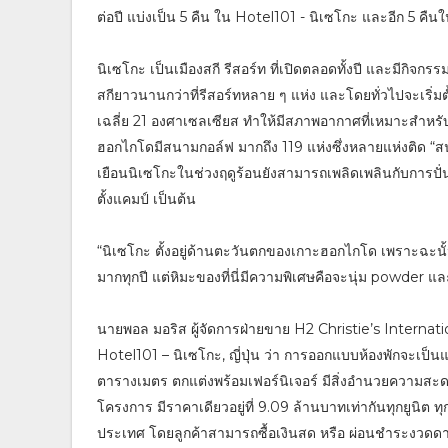
ต่อปี แบ่งเป็น 5 คืน ใน Hotel101 - นิเซโกะ และอีก 5 คื
นิเซโกะ เป็นเมืองสกี รีสอร์ท ที่เปิดตลอดทั้งปี และมี
สกียาวนานกว่าที่รีสอร์ทหลาย ๆ แห่ง และโดยทั่วไปจะเริ่ม
เฉลี่ย 21 องศาเซลเซียส ทำให้มีสภาพอากาศที่เหมาะสำหรับก
ฮอกไกโดมีสนามกอล์ฟ มากถึง 119 แห่งซึ่งหลายแห่งติด “ส
เยือนนิเซโกะในช่วงฤดูร้อนยังสามารถเพลิดเพลินกับการปั่น
ตั้งแคมป์ เป็นต้น
“นิเซโกะ ตั้งอยู่ด้านตะวันตกของเกาะฮอกไกโด เพราะฉะน
มากทุกปี แต่หิมะของที่นี่มีความพิเศษคือจะนุ่ม powder
นายพอล มอริส ผู้จัดการฝ่ายขาย H2 Christie’s Internat
Hotel101 – นิเซโกะ, ญี่ปุ่น ว่า การออกแบบห้องพักจะเป
ตารางเมตร ตกแต่งพร้อมเฟอร์นิเจอร์ มีสิ่งอำนวยความสะด
โครงการ มีราคาเดียวอยู่ที่ 9.09 ล้านบาทเท่ากันทุกยูนิต
ประเทศ โดยลูกค้าสามารถซื้อเงินสด หรือ ผ่อนชำระงวดดาวน์ก