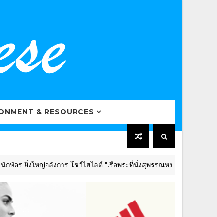
RONMENT & RESOURCES
ิ่งใหญ่อลังการ โชว์ไฮไลต์ "เรือพระที่นั่งสุพรรณหงส์จากขวดพลาสติก" ผส