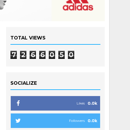
TOTAL VIEWS
7
2
6
6
0
5
0
SOCIALIZE
0.0k
Likes
0.0k
Followers