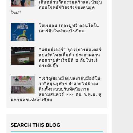
เดินหน้านวัตกรรมครัวและน้ำอุ่น
ตอบโจทย์ชีวิตจริงของคนยุค
ใหม่”
โดเรมอน เดอะมูฟวี่ ตอนโดโน
เสาร์ตัวใหม่ของโนบิตะ
“แชฟฟ์เลอร์” รุกวงการมอเตอร์
สปอร์ตไทยเต็มตัว ประกาศสาน
ต่อความสำเร็จปีที่ 2 กับโปรเจ็
คระดับบิ๊ก
“เจริญชัยหม้อแปลงฯจับมืออีโน
วา”หนุนจุฬาฯ นำสายไฟฟ้าลง
ดินทั้งระบบปรับทัศนียภาพ
สยามสแควร์ >>> ดัน ก.ท.ม. สู่
มหานครแห่งอาเซียน
SEARCH THIS BLOG