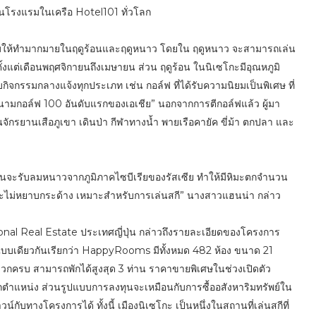
นในโรงแรมในเครือ Hotel101 ทั่วโลก
กิจกรรมให้ทำมากมายในฤดูร้อนและฤดูหนาว โดยใน ฤดูหนาว จะสามารถเล่น
ตั้งแต่เดือนพฤศจิกายนถึงเมษายน ส่วน ฤดูร้อน ในนิเซโกะมีอุณหภูมิ
ิจกรรมกลางแจ้งทุกประเภท เช่น กอล์ฟ ที่ได้รับความนิยมเป็นพิเศษ ที่
นามกอล์ฟ 100 อันดับแรกของเอเชีย” นอกจากการตีกอล์ฟแล้ว ผู้มา
จักรยานเสือภูเขา เดินป่า กีฬาทางน้ำ พายเรือคายัค ขี่ม้า ตกปลา และ
ั้นจะรับลมหนาวจากภูมิภาคไซบีเรียของรัสเซีย ทำให้มีหิมะตกจำนวน
 และไม่หยาบกระด้าง เหมาะสำหรับการเล่นสกี” นางสาวแฮนน่า กล่าว
ional Real Estate ประเทศญี่ปุ่น กล่าวถึงรายละเอียดของโครงการ
็นแบบเดียวกันเรียกว่า HappyRooms มีทั้งหมด 482 ห้อง ขนาด 21
วกครบ สามารถพักได้สูงสุด 3 ท่าน ราคาขายพิเศษในช่วงเปิดตัว
 ทุกตำแหน่ง ส่วนรูปแบบการลงทุนจะเหมือนกับการซื้ออสังหาริมทรัพย์ใน
ับทางโครงการได้ ทั้งนี้ เมืองนิเซโกะ เป็นหนึ่งในสถานที่เล่นสกีที่