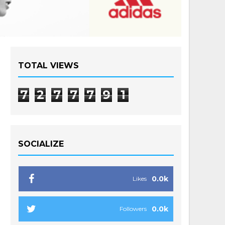
TOTAL VIEWS
7
2
7
7
7
9
1
SOCIALIZE
0.0k
Likes
0.0k
Followers