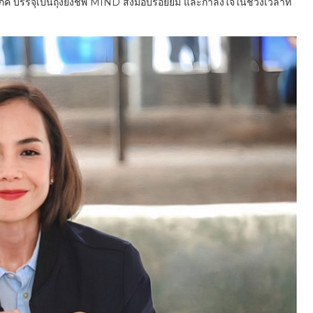
โภค บรรจุเป็นถุงยังชีพ MIND ส่งมอบรอยยิ้ม และกำลังใจในช่วงเวลาที่