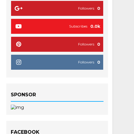
0
Followers
0.0k
Subscribes
0
Followers
0
Followers
SPONSOR
FACEBOOK