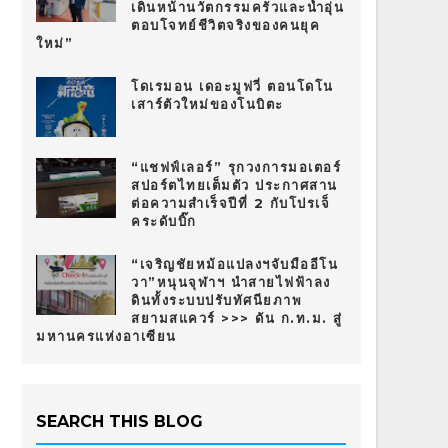
เดินหน้านวัตกรรมครัวและน้ำอุ่น
ตอบโจทย์ชีวิตจริงของคนยุค
ใหม่”
โดเรมอน เดอะมูฟวี่ ตอนโดโน
เสาร์ตัวใหม่ของโนบิตะ
“แชฟฟ์เลอร์” รุกวงการมอเตอร์
สปอร์ตไทยเต็มตัว ประกาศสาน
ต่อความสำเร็จปีที่ 2 กับโปรเจ็
คระดับบิ๊ก
“เจริญชัยหม้อแปลงฯจับมืออีโน
วา”หนุนจุฬาฯ นำสายไฟฟ้าลง
ดินทั้งระบบปรับทัศนียภาพ
สยามสแควร์ >>> ดัน ก.ท.ม. สู่
มหานครแห่งอาเซียน
SEARCH THIS BLOG