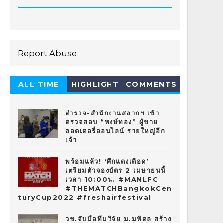
Report Abuse
ALL TIME
HIGHLIGHT
COMMENTS
HOT 10
ตำรวจ-สำนักงานสลากฯ เข้า
ตรวจสอบ “หงษ์ทอง” ผู้ขาย
ลอตเตอรี่ออนไลน์ รายใหญ่อีก
เจ้า
พร้อมแล้ว! ‘ศึกแดงเดือด’
เตรียมตัวจองบัตร 2 เมษายนนี้
เวลา 10:00น. #MANLFC
#THEMATCHBangkokCen
turyCup2022 #freshairfestival
วช.จับมือทีมวิจัย ม.มหิดล สร้าง