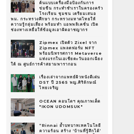
ต้นแบบเครื่องมือป้องกันการ
ข่มขืน กระทำชำเราในครองครัว
โรงเรียน ชุมชน เตรียมเสนอ
พม. กระทรวงศึกษา กระทรวงมหาดไทยให้
ความรู้กลุ่มเสี่ยง พร้อมทำ แอพพลิเคชั่น เปิด
ช่องทางเหยื่อให้ข้อมูลเอาผิดอาชญากร
Zipmex เปิดตัว Zixel จาก
Zipmex แพลตฟอร์ม NFT
พร้อมนิทรรศการ Metaverse
แห่งแรกในเอเชียตะวันออกเฉียง
ใต้ ณ ศูนย์การค้าสยามพารากอน
เรื่องเล่าจากแพทย์ผิวหนังดีเด่น
DST ปี 2565 พญ.ศิริลักษณ์
ไทยเจริญ
OCEAN คอนโดฯ คุณภาพเด็ด
"IKON UDOMSUK"
“Rinnai ย้ำบทบาทเทคโนโลยี
ความร้อน สร้าง ‘บ้านที่รู้สึกได้’