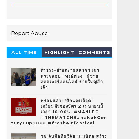
Report Abuse
ALL TIME
HIGHLIGHT
COMMENTS
HOT 10
ตำรวจ-สำนักงานสลากฯ เข้า
ตรวจสอบ “หงษ์ทอง” ผู้ขาย
ลอตเตอรี่ออนไลน์ รายใหญ่อีก
เจ้า
พร้อมแล้ว! ‘ศึกแดงเดือด’
เตรียมตัวจองบัตร 2 เมษายนนี้
เวลา 10:00น. #MANLFC
#THEMATCHBangkokCen
turyCup2022 #freshairfestival
วช.จับมือทีมวิจัย ม.มหิดล สร้าง