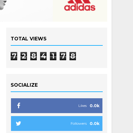
TOTAL VIEWS
7
2
8
4
1
7
8
SOCIALIZE
0.0k
Likes
0.0k
Followers