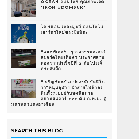
OCEAN คอนโดฯ คุณภาพเด็ด
"IKON UDOMSUK"
โดเรมอน เดอะมูฟวี่ ตอนโดโน
เสาร์ตัวใหม่ของโนบิตะ
“แชฟฟ์เลอร์” รุกวงการมอเตอร์
สปอร์ตไทยเต็มตัว ประกาศสาน
ต่อความสำเร็จปีที่ 2 กับโปรเจ็
คระดับบิ๊ก
“เจริญชัยหม้อแปลงฯจับมืออีโน
วา”หนุนจุฬาฯ นำสายไฟฟ้าลง
ดินทั้งระบบปรับทัศนียภาพ
สยามสแควร์ >>> ดัน ก.ท.ม. สู่
มหานครแห่งอาเซียน
SEARCH THIS BLOG