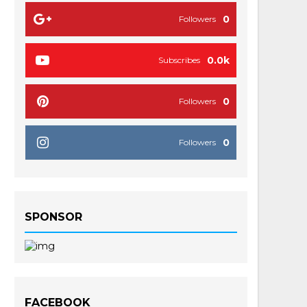
0
Followers
0.0k
Subscribes
0
Followers
0
Followers
SPONSOR
FACEBOOK