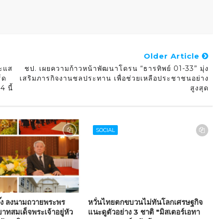
Older Article
ระแส
ชป. เผยความก้าวหน้าพัฒนาโดรน “ธารทิพย์ 01-33” มุ่ง
์ด
เสริมภารกิจงานชลประทาน เพื่อช่วยเหลือประชาชนอย่าง
4 นี้
สูงสุด
SOCIAL
กตึ๊ง ลงนามถวายพระพร
หวั่นไทยตกขบวนไม่ทันโลกเศรษฐกิจ
าทสมเด็จพระเจ้าอยู่หัว
แนะดูตัวอย่าง 3 ชาติ "มิสเตอร์เอทา