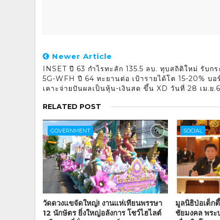
Newer Article
INSET ปี 63 กำไรทะลัก 135.5 ลบ. ทุบสถิติใหม่ รับก
5G-WFH ปี 64 ทะยานต่อ เป้ารายได้โต 15-20% บอร
เคาะจ่ายปันผลเป็นหุ้น-เงินสด ขึ้น XD วันที่ 28 เม.ย.6
RELATED POST
GOVERNMENT
SOCIAL
วัดดวงแขจัดใหญ่! งานแห่เทียนพรรษา
มูลนิธิป่อเต็
12 นักษัตร ยิ่งใหญ่อลังการ โชว์ไฮไลต์
ชัยมงคล พระบ