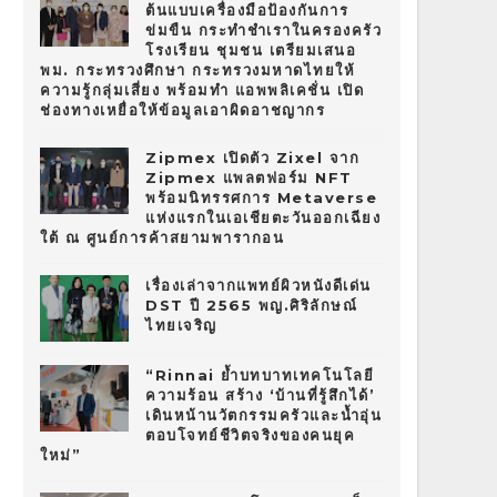
ต้นแบบเครื่องมือป้องกันการ
ข่มขืน กระทำชำเราในครองครัว
โรงเรียน ชุมชน เตรียมเสนอ
พม. กระทรวงศึกษา กระทรวงมหาดไทยให้
ความรู้กลุ่มเสี่ยง พร้อมทำ แอพพลิเคชั่น เปิด
ช่องทางเหยื่อให้ข้อมูลเอาผิดอาชญากร
Zipmex เปิดตัว Zixel จาก
Zipmex แพลตฟอร์ม NFT
พร้อมนิทรรศการ Metaverse
แห่งแรกในเอเชียตะวันออกเฉียง
ใต้ ณ ศูนย์การค้าสยามพารากอน
เรื่องเล่าจากแพทย์ผิวหนังดีเด่น
DST ปี 2565 พญ.ศิริลักษณ์
ไทยเจริญ
“Rinnai ย้ำบทบาทเทคโนโลยี
ความร้อน สร้าง ‘บ้านที่รู้สึกได้’
เดินหน้านวัตกรรมครัวและน้ำอุ่น
ตอบโจทย์ชีวิตจริงของคนยุค
ใหม่”