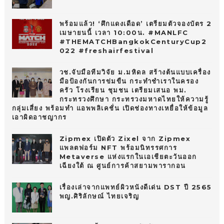
พร้อมแล้ว! ‘ศึกแดงเดือด’ เตรียมตัวจองบัตร 2
เมษายนนี้ เวลา 10:00น. #MANLFC
#THEMATCHBangkokCenturyCup2
022 #freshairfestival
วช.จับมือทีมวิจัย ม.มหิดล สร้างต้นแบบเครื่อง
มือป้องกันการข่มขืน กระทำชำเราในครอง
ครัว โรงเรียน ชุมชน เตรียมเสนอ พม.
กระทรวงศึกษา กระทรวงมหาดไทยให้ความรู้
กลุ่มเสี่ยง พร้อมทำ แอพพลิเคชั่น เปิดช่องทางเหยื่อให้ข้อมูล
เอาผิดอาชญากร
Zipmex เปิดตัว Zixel จาก Zipmex
แพลตฟอร์ม NFT พร้อมนิทรรศการ
Metaverse แห่งแรกในเอเชียตะวันออก
เฉียงใต้ ณ ศูนย์การค้าสยามพารากอน
เรื่องเล่าจากแพทย์ผิวหนังดีเด่น DST ปี 2565
พญ.ศิริลักษณ์ ไทยเจริญ