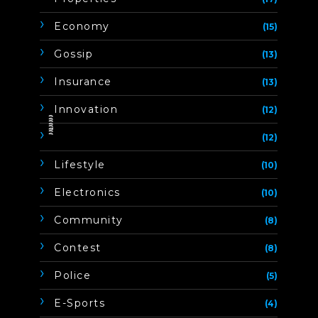
Economy
(15)
Gossip
(13)
Insurance
(13)
Innovation
(12)
ิิีิิิิิ
(12)
Lifestyle
(10)
Electronics
(10)
Community
(8)
Contest
(8)
Police
(5)
E-Sports
(4)