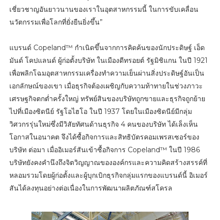
เชี่ยวชาญอันยาวนานของเราในอุตสาหกรรมนี้ ในการขับเคลื่อน
นวัตกรรมเพื่อโลกที่ยั่งยืนยิ่งขึ้น”
แบรนด์ Copeland™ กำเนิดขึ้นจากการคิดค้นของนักประดิษฐ์ เอ็ด
มันด์ โคปแลนด์ ผู้ก่อตั้งบริษัท ในเมืองดีทรอยต์ รัฐมิชิแกน ในปี 1921
เพื่อพลิกโฉมอุตสาหกรรมเครื่องทำความเย็นผ่านสิ่งประดิษฐ์อันเป็น
เอกลักษณ์ของเขา เมื่อธุรกิจต้องเผชิญกับความท้าทายในช่วงภาวะ
เศรษฐกิจตกต่ำครั้งใหญ่ ทรัพย์สินของบริษัทถูกขายและธุรกิจถูกย้าย
ไปที่เมืองซิดนีย์ รัฐโอไฮโอ ในปี 1937 โดยในเมืองซิดนีย์มีกลุ่ม
วิศวกรรุ่นใหม่ซึ่งมีวิสัยทัศนด้านธุรกิจ 4 คนของบริษัท ได้เล็งเห็น
โอกาสในอนาคต จึงได้ซื้อกิจการและสิทธิบัตรคอมเพรสเซอร์ของ
บริษัท ต่อมา เมื่ออิเมอร์สันเข้าซื้อกิจการ Copeland™ ในปี 1986
บริษัทยังคงคำนึงถึงจิตวิญญาณขององค์กรและความคิดสร้างสรรค์ที่
หลอมรวมโดยผู้ก่อตั้งและผู้บุกเบิกธุรกิจกลุ่มแรกของแบรนด์นี้ อิเมอร์
สันได้ลงทุนอย่างต่อเนื่องในการพัฒนาผลิตภัณฑ์สโครล