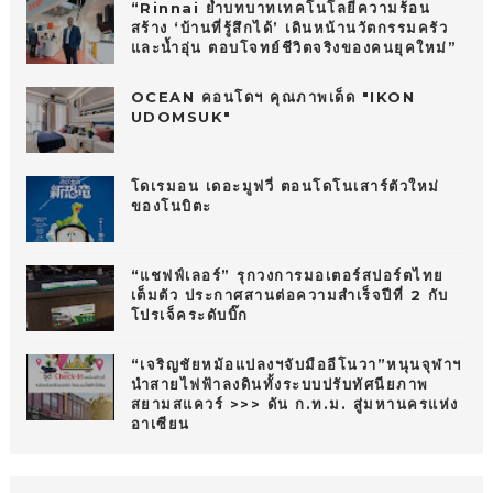
“Rinnai ย้ำบทบาทเทคโนโลยีความร้อน
สร้าง ‘บ้านที่รู้สึกได้’ เดินหน้านวัตกรรมครัว
และน้ำอุ่น ตอบโจทย์ชีวิตจริงของคนยุคใหม่”
OCEAN คอนโดฯ คุณภาพเด็ด "IKON
UDOMSUK"
โดเรมอน เดอะมูฟวี่ ตอนโดโนเสาร์ตัวใหม่
ของโนบิตะ
“แชฟฟ์เลอร์” รุกวงการมอเตอร์สปอร์ตไทย
เต็มตัว ประกาศสานต่อความสำเร็จปีที่ 2 กับ
โปรเจ็คระดับบิ๊ก
“เจริญชัยหม้อแปลงฯจับมืออีโนวา”หนุนจุฬาฯ
นำสายไฟฟ้าลงดินทั้งระบบปรับทัศนียภาพ
สยามสแควร์ >>> ดัน ก.ท.ม. สู่มหานครแห่ง
อาเซียน