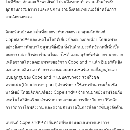
ในที่พักอาศัยและเชิงพาณิชย์ ไปจนถึงระบบทำความเย็นสำหรับ
อุตสาหกรรมอาหารและสุขภาพ รวมถึงคอนเทนเนอร์สำหรับการ
ขนส่งทางทะเล
อิเมอร์สันยังคงมุ่งมั่นที่จะยกระดับนวัตกรรมกลุ่มผลิตภัณฑ์
Copeland™ และเทคโนโลยีที่เกี่ยวข้องอย่างต่อเนื่อง โดยเฉพาะ
อย่างยิ่งการพัฒนาโซลูชันที่ยั่งยืน ทั้งในด้านประสิทธิภาพที่เพิ่มขึ้น
ลดการปล่อยก๊าซคาร์บอนไดออกไซด์ และอนุรักษ์ทรัพยากร นอกจาก
เหนือจากสโครลคอมเพรสเซอร์จาก Copeland™ แล้ว อิเมอร์สันยัง
ออกแบบ ผลิต และทำการตลาดคอมเพรสเซอร์แบบลกึ่งลูกสูบและ
แบบลูกสูบของ Copeland™ แบบครบวงจร รวมถึงชุด
ควบแน่น(Condensing unit)สำหรับการใช้งานทำความเย็นเชิง
พาณิชย์ โดยผลิตภัณฑ์ของ Copeland™ จำนวนมากยังมาพร้อมกับ
เทคโนโลยีอัจฉริยะ สำหรับตรวจสอบและการป้องกัน การวินิจฉัย
การวัดการใช้พลังงาน และความสามารถในการสื่อสารขั้นสูงอีกด้วย
แบรนด์ Copeland™ ยังยืนหยัดที่จะสานต่อเส้นทางแห่งการ
สร้างสรรค์ ตอบสนองความต้องการเฉพาะของแต่ละตลาดในภูมิภาค