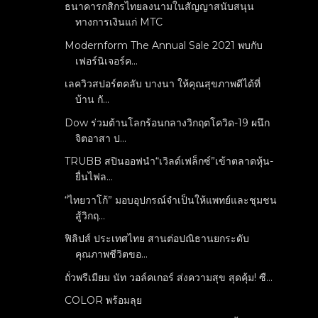
ธนาคารกสิกรไทยลงนามในสัญญาสนับสนุน
ทางการเงินแก่ MTC
Modernform The Annual Sale 2021 พบกับ
เฟอร์นิเจอร์ค...
เลควิวสปอร์ตคลับ บางนา ให้คุณสุขภาพดีได้ที่
บ้าน กั...
Dow ร่วมต้านโลกร้อนกลางวิกฤตโควิด-19 ผนึก
จิตอาสา ป...
TRUBB สปินออฟนำ“เวิลด์เฟล็กซ์”เข้าตลาดหุ้น-
ยื่นไฟล...
“ไทยวาโก้” มอบอุปกรณ์จำเป็นให้แพทย์และชุมชน
สู้วิกฤ...
ฟิลิปส์ ประเทศไทย สานต่อปณิธานยกระดับ
คุณภาพชีวิตขอ...
ถั่วพรีเมียม นัท วอล์คเกอร์ ส่งความสุข สุดคุ้ม! ซื...
COLOR พร้อมลุย