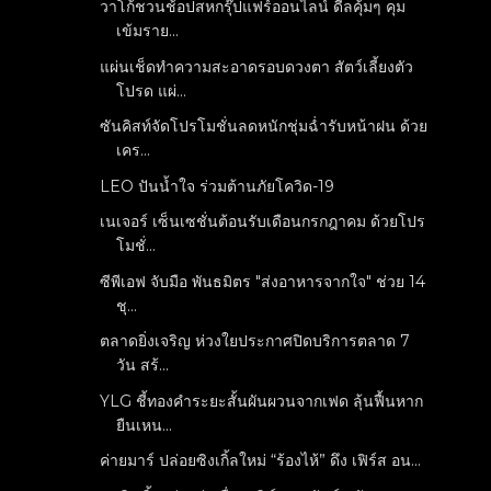
วาโก้ชวนช้อปสหกรุ๊ปแฟร์ออนไลน์ ดีลคุ้มๆ คุม
เข้มราย...
แผ่นเช็ดทำความสะอาดรอบดวงตา สัตว์เลี้ยงตัว
โปรด แผ่...
ซันคิสท์จัดโปรโมชั่นลดหนักชุ่มฉ่ำรับหน้าฝน ด้วย
เคร...
LEO ปันน้ำใจ ร่วมต้านภัยโควิด-19
เนเจอร์ เซ็นเซชั่นต้อนรับเดือนกรกฎาคม ด้วยโปร
โมชั่...
ซีพีเอฟ จับมือ พันธมิตร "ส่งอาหารจากใจ" ช่วย 14
ชุ...
ตลาดยิ่งเจริญ ห่วงใยประกาศปิดบริการตลาด 7
วัน สร้...
YLG ชี้ทองคำระยะสั้นผันผวนจากเฟด ลุ้นฟื้นหาก
ยืนเหน...
ค่ายมาร์ ปล่อยซิงเกิ้ลใหม่ “ร้องไห้” ดึง เฟิร์ส อน...