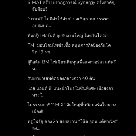
SIMAT สร้างปรากฏการณ์ Synergy ครั้งสำคัญ
จับมือบริ...
"บวชฟรี..ไม่มีค่าใช้จ่าย" ขอเชิญร่วมบรรพชา
อุปสมบท...
ทีมกรุ๊ป ฟอร์มดี ลุยรับงานใหญ่ ไม่หวั่นโควิด!
TMI มอบโคมไฟฆ่าเชื้อ หนุนภารกิจป้องกันโค
วิด-19 รพ....
ผู้ถือหุ้น BM ไฟเขียวเพิ่มทุนเพื่อแจกวอร์แรนท์ฟรี
ห...
รับเผายาเสพติดของกลางกว่า 40 ตัน
‘เอส แอนด์ พี’ แนะนำโปรโมชั่นพิเศษ เมื่อสั่งอา
หารใ...
ไม่ธรรมดา!! “4MIX” จัดใหญ่ขึ้นบิลบอร์ดใจกลาง
เมือง!!
ทรูโฟร์ยู ช่อง 24 ส่งผลงาน “โน้ต อุดม แต้พาณิช”
ลง...