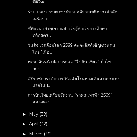
มิติใหม่...
ร่วมแถลงข่าวผลการจับกุมคดียาเสพติดรายสำคัญ
เครือข่า...
ซีพีแรม เชิดชูความสำเร็จผู้สำเร็จการศึกษา
หลักสูตร...
วันสิ่งแวดล้อมโลก 2569 คะตะลิสต์เชิญชวนคน
ไทย "เลือ...
ททท. ดินหน้าปลุกกระแส “วิ่ง กิน เที่ยว” ทั่วไท
ยอย่...
ศิริราชยกระดับการวินิจฉัยโรคทางเดินอาหารแห่ง
แรกในป...
การบินไทยเตรียมจัดงาน “รักคุณเท่าฟ้า 2569”
ฉลองครบ...
May
(39)
►
April
(42)
►
March
(39)
►