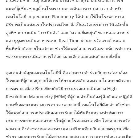
ศ.นพ.สมชาย ในฐานะหัวหน้าภาควิชาอายุรศาสตร์และอาจารย์
แพทย์ผู้เชี่ยวชาญด้านโรคระบบทางเดินอาหาร กล่าวว่า สำหรับ
เทคโนโลยี Impedance Planimetry ได้นำมาใช้ในโรงพยาบาล
ศิริราชเป็นแห่งแรกในประเทศไทย ถือเป็นนวัตกรรมการวินิจฉัยขั้น
สูงที่ช่วยประเมิน “การบีบตัว” และ “ความยืดหยุ่น” ของหลอดอาหาร
และหูรูดทางเดินอาหารแบบ Real-Time ผ่านการวัดแรงต้านและ
พื้นที่หน้าตัดภายในอวัยวะ ช่วยให้แพทย์สามารถวิเคราะห์การทำงาน
ของระบบทางเดินอาหารได้อย่างละเอียดและแม่นยำมากยิ่งขึ้น
จุดเด่นสำคัญของเทคโนโลยีนี้ คือ สามารถทำร่วมกับการส่องกล้อง
ในขณะที่ผู้ป่วยอยู่ภายใต้การให้ยานอนหลับ ลดความไม่สบายตัวจาก
การตรวจ เมื่อเปรียบเทียบกับวิธีการตรวจแบบเดิมอย่าง High
Resolution Manometry (HRM) ที่ผู้ป่วยจำเป็นต้องรู้สึกตัวและปฏิบัติ
ตามขั้นตอนระหว่างการตรวจ นอกจากนี้ เทคโนโลยีดังกล่าวยังช่วย
ให้แพทย์สามารถประเมินผลการรักษาได้ทันทีระหว่างทำหัตถการ
เช่น การขยายหลอดอาหารในผู้ป่วยโรคอะคาเลเซีย โดยสามารถวัด
ค่าความตึงตัวของหลอดอาหารและเปรียบเทียบกับค่ามาตรฐาน เพื่อ
ช่วยวางแผนการรักษาได้อย่างเหมาะสม ลดภาวะแทรกซ้อน และเพิ่ม