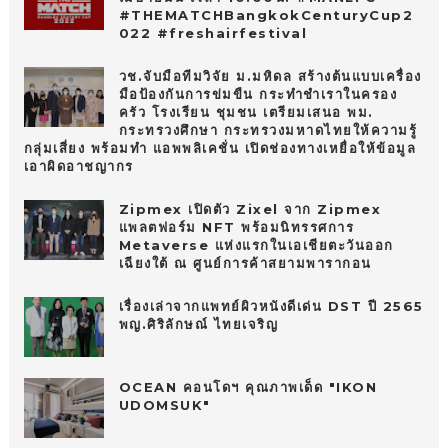
#THEMATCHBangkokCenturyCup2
022 #freshairfestival
วช.จับมือทีมวิจัย ม.มหิดล สร้างต้นแบบเครื่อง
มือป้องกันการข่มขืน กระทำชำเราในครอง
ครัว โรงเรียน ชุมชน เตรียมเสนอ พม.
กระทรวงศึกษา กระทรวงมหาดไทยให้ความรู้
กลุ่มเสี่ยง พร้อมทำ แอพพลิเคชั่น เปิดช่องทางเหยื่อให้ข้อมูล
เอาผิดอาชญากร
Zipmex เปิดตัว Zixel จาก Zipmex
แพลตฟอร์ม NFT พร้อมนิทรรศการ
Metaverse แห่งแรกในเอเชียตะวันออก
เฉียงใต้ ณ ศูนย์การค้าสยามพารากอน
เรื่องเล่าจากแพทย์ผิวหนังดีเด่น DST ปี 2565
พญ.ศิริลักษณ์ ไทยเจริญ
OCEAN คอนโดฯ คุณภาพเด็ด "IKON
UDOMSUK"