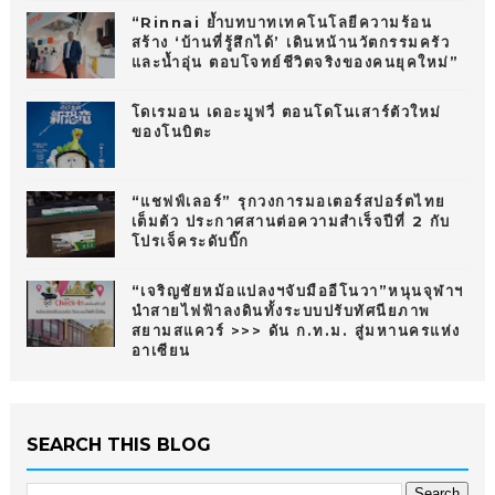
“Rinnai ย้ำบทบาทเทคโนโลยีความร้อน
สร้าง ‘บ้านที่รู้สึกได้’ เดินหน้านวัตกรรมครัว
และน้ำอุ่น ตอบโจทย์ชีวิตจริงของคนยุคใหม่”
โดเรมอน เดอะมูฟวี่ ตอนโดโนเสาร์ตัวใหม่
ของโนบิตะ
“แชฟฟ์เลอร์” รุกวงการมอเตอร์สปอร์ตไทย
เต็มตัว ประกาศสานต่อความสำเร็จปีที่ 2 กับ
โปรเจ็คระดับบิ๊ก
“เจริญชัยหม้อแปลงฯจับมืออีโนวา”หนุนจุฬาฯ
นำสายไฟฟ้าลงดินทั้งระบบปรับทัศนียภาพ
สยามสแควร์ >>> ดัน ก.ท.ม. สู่มหานครแห่ง
อาเซียน
SEARCH THIS BLOG