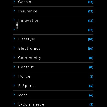
Gossip
(13)
Insurance
(13)
Innovation
(12)
ิิีิิิิิ
(12)
Lifestyle
(10)
Electronics
(10)
Community
(8)
Contest
(8)
Police
(5)
E-Sports
(4)
Retail
(4)
E-Commerce
(3)