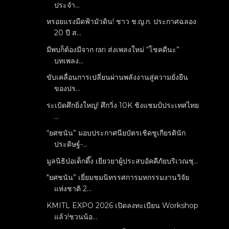
ประจำ...
หรอยแรงมืดฟ้ามัวดิน! ชาว ช.ญ.ก. ประกาศฉลอง
20 ปี ส...
มีพบก็ต้องมีจาก rari ส่งเพลงใหม่ “โชคดีนะ”
บทเพลง...
ขับเคลื่อนการเปลี่ยนผ่านพลังงานสู่ความยั่งยืน
ของปร...
ระเบิดศึกยิ่งใหญ่! ศึกวิ่ง 10K ชิงแชมป์ประเทศไทย
...
“ยศชนัน” มอบประกาศนียบัตรเชิดชูเกียรตินัก
ประดิษฐ์-...
มูลนิธิป่อเต็กตึ๊ง เยียวยาผู้ประสบอัคคีภัยบริเวณชุ...
"ยศชนัน” เยี่ยมชมนิทรรศการมหกรรมงานวิจัย
แห่งชาติ 2...
KMITL EXPO 2026 เปิดลงทะเบียน Workshop
แล้ว!ชวนน้อ...