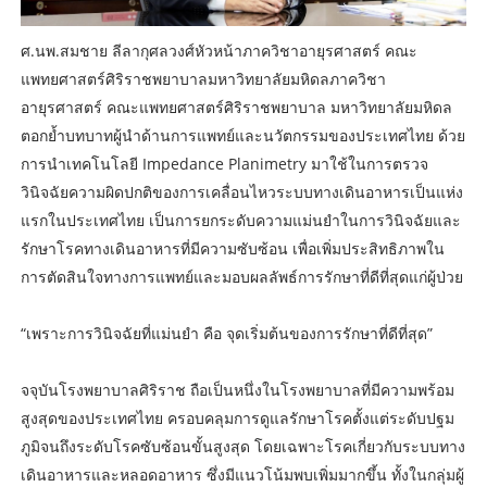
ศ.นพ.สมชาย ลีลากุศลวงศ์
หัวหน้าภาควิชาอายุรศาสตร์ คณะ
แพทยศาสตร์ศิริราชพยาบาล
มหาวิทยาลัยมหิดล
ภาควิชา
อายุรศาสตร์ คณะแพทยศาสตร์ศิริราชพยาบาล มหาวิทยาลัยมหิดล
ตอกย้ำบทบาทผู้นำด้านการแพทย์และนวัตกรรมของประเทศไทย ด้วย
การนำเทคโนโลยี Impedance Planimetry มาใช้ในการตรวจ
วินิจฉัยความผิดปกติของการเคลื่อนไหวระบบทางเดินอาหารเป็นแห่ง
แรกในประเทศไทย เป็นการยกระดับความแม่นยำในการวินิจฉัยและ
รักษาโรคทางเดินอาหารที่มีความซับซ้อน เพื่อเพิ่มประสิทธิภาพใน
การตัดสินใจทางการแพทย์และมอบผลลัพธ์การรักษาที่ดีที่สุดแก่ผู้ป่วย
“เพราะการวินิจฉัยที่แม่นยำ คือ จุดเริ่มต้นของการรักษาที่ดีที่สุด”
จจุบันโรงพยาบาลศิริราช ถือเป็นหนึ่งในโรงพยาบาลที่มีความพร้อม
สูงสุดของประเทศไทย ครอบคลุมการดูแลรักษาโรคตั้งแต่ระดับปฐม
ภูมิจนถึงระดับโรคซับซ้อนขั้นสูงสุด โดยเฉพาะโรคเกี่ยวกับระบบทาง
เดินอาหารและหลอดอาหาร ซึ่งมีแนวโน้มพบเพิ่มมากขึ้น ทั้งในกลุ่มผู้