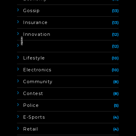
Gossip
(13)
Insurance
(13)
Innovation
(12)
ิิีิิิิิ
(12)
Lifestyle
(10)
Electronics
(10)
Community
(8)
Contest
(8)
Police
(5)
E-Sports
(4)
Retail
(4)