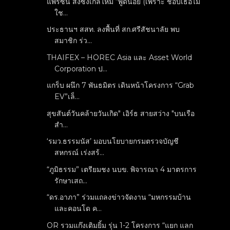
แพรซัน ส่งซิงเกิ้ลใหม่ “พูดน้อย (เพราะ ชอบเธอไม่
ใช...
ประธานฯ สสท. ลงพื้นที่ สก.ศรีสัชนาลัย พบ
สมาชิก ร่ว...
THAIFEX – HOREC Asia และ Asset World
Corporation ป...
แกร็บ ผนึก 7 พันธมิตร เดินหน้าโครงการ “Grab
EV”เล็...
สุขสันต์วันคล้ายวันเกิด" เอิร์ธ สายสว่าง "บนเรือ
สำ...
‘รมว.ธรรมนัส’ มอบนโยบายกรมตรวจบัญชี
สหกรณ์ เร่งสร้...
“ภูมิธรรม” เตรียมชง นบข. พิจารณา 4 มาตรการ
รักษาเสถ...
“ดร.อาภา” ร่วมแถลงข่าวจัดงาน “มหกรรมบ้าน
และคอนโด ค...
OR รวมแก๊งเติมยิ้ม รุ่น 1-2 โครงการ “แยก แลก