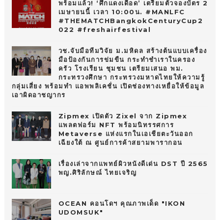
พร้อมแล้ว! ‘ศึกแดงเดือด’ เตรียมตัวจองบัตร 2
เมษายนนี้ เวลา 10:00น. #MANLFC
#THEMATCHBangkokCenturyCup2
022 #freshairfestival
วช.จับมือทีมวิจัย ม.มหิดล สร้างต้นแบบเครื่อง
มือป้องกันการข่มขืน กระทำชำเราในครอง
ครัว โรงเรียน ชุมชน เตรียมเสนอ พม.
กระทรวงศึกษา กระทรวงมหาดไทยให้ความรู้
กลุ่มเสี่ยง พร้อมทำ แอพพลิเคชั่น เปิดช่องทางเหยื่อให้ข้อมูล
เอาผิดอาชญากร
Zipmex เปิดตัว Zixel จาก Zipmex
แพลตฟอร์ม NFT พร้อมนิทรรศการ
Metaverse แห่งแรกในเอเชียตะวันออก
เฉียงใต้ ณ ศูนย์การค้าสยามพารากอน
เรื่องเล่าจากแพทย์ผิวหนังดีเด่น DST ปี 2565
พญ.ศิริลักษณ์ ไทยเจริญ
OCEAN คอนโดฯ คุณภาพเด็ด "IKON
UDOMSUK"