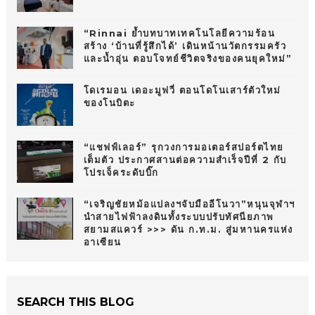
“Rinnai ย้ำบทบาทเทคโนโลยีความร้อน
สร้าง ‘บ้านที่รู้สึกได้’ เดินหน้านวัตกรรมครัว
และน้ำอุ่น ตอบโจทย์ชีวิตจริงของคนยุคใหม่”
โดเรมอน เดอะมูฟวี่ ตอนโดโนเสาร์ตัวใหม่
ของโนบิตะ
“แชฟฟ์เลอร์” รุกวงการมอเตอร์สปอร์ตไทย
เต็มตัว ประกาศสานต่อความสำเร็จปีที่ 2 กับ
โปรเจ็คระดับบิ๊ก
“เจริญชัยหม้อแปลงฯจับมืออีโนวา”หนุนจุฬาฯ
นำสายไฟฟ้าลงดินทั้งระบบปรับทัศนียภาพ
สยามสแควร์ >>> ดัน ก.ท.ม. สู่มหานครแห่ง
อาเซียน
SEARCH THIS BLOG