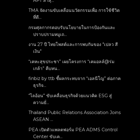
APT ล่าสุ...
TMA จัดงานขับเคลื่อนนวัตกรรมเพื่อ การใช้ชีวิต
ที่ดี...
กรมศุลกากรตอบรับนโยบายในการป้องกันและ
ปราบปรามหมูเถ...
งาน 27 ปี ไทยโพสต์และการพบกันของ "เปลว สี
เงิน"
“เคหะสุขประชา” เผยโครงการ “เคมอลล์@ร่ม
เกล้า” คืบหน...
finbiz by ttb ชี้ผลกระทบจาก “เอลนีโญ” ต่อภาค
ธุรกิจ...
“ไลอ้อน” ขับเคลื่อนธุรกิจด้วยแนวคิด ESG สู่
ความยั่...
Thailand Public Relations Association Joins
ASEAN ...
PEA เปิดตัวแพลตฟอร์ม PEA ADMS Control
Center ขับเค...