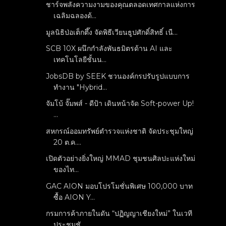
ชาร์จพลังความงามของคุณตลอดเทศกาลแห่งการ
เฉลิมฉลองด้...
มูลนิธิป่อเต็กตึ๊ง จัดพิธีเวียนธูปศักดิ์สิทธิ์ เนื...
SCB 10X ผนึกกำลังพันธมิตรด้าน AI และ
เทคโนโลยีชั้นน...
JobsDB by SEEK ชวนองค์กรปรับรูปแบบการ
ทำงาน "Hybrid...
จัมโบ้ จั๊มพส์ - ดีป้า เดินหน้าจัด Soft-power Up!
...
สหกรณ์ออมทรัพย์ตำรวจแห่งชาติ จัดประชุมใหญ่
20 ต.ค....
เปิดตัวอย่างยิ่งใหญ่ MMAD ชุมชนศิลปะแห่งใหม่
ของไท...
GAC AION มอบโปรโมชั่นพิเศษ 100,000 บาท
ซื้อ AION Y...
กรมการค้าภายในดัน “ปฏิญญาเชียงใหม่” ในเวที
ประชุมชั...