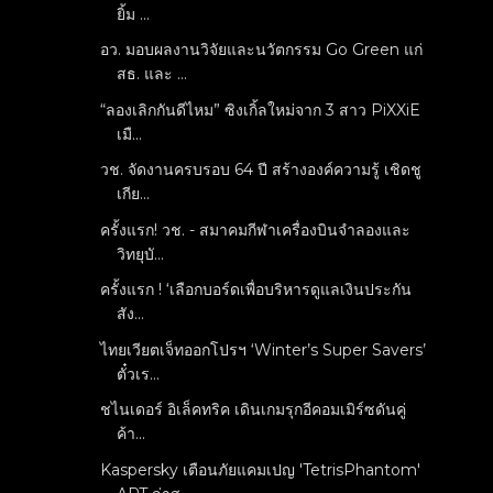
ยิ้ม ...
อว. มอบผลงานวิจัยและนวัตกรรม Go Green แก่
สธ. และ ...
“ลองเลิกกันดีไหม” ซิงเกิ้ลใหม่จาก 3 สาว PiXXiE
เมื...
วช. จัดงานครบรอบ 64 ปี สร้างองค์ความรู้ เชิดชู
เกีย...
ครั้งแรก! วช. - สมาคมกีฬาเครื่องบินจำลองและ
วิทยุบั...
ครั้งแรก ! ‘เลือกบอร์ดเพื่อบริหารดูแลเงินประกัน
สัง...
ไทยเวียตเจ็ทออกโปรฯ ‘Winter’s Super Savers’
ตั๋วเร...
ชไนเดอร์ อิเล็คทริค เดินเกมรุกอีคอมเมิร์ซดันคู่
ค้า...
Kaspersky เตือนภัยแคมเปญ 'TetrisPhantom'