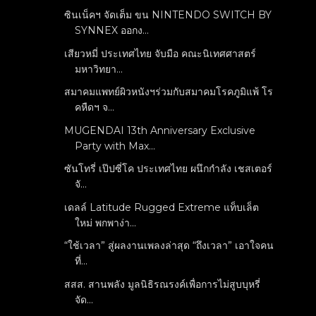
ซินเน็คฯ จัดเต็ม ขน NINTENDO SWITCH BY
SYNNEX ออกง...
เสียวหมี่ ประเทศไทย จับมือ คณะนิเทศศาสตร์
มหาวิทยา...
สมาคมแพทย์ผิวหนังฯร่วมกับสมาคมโรคภูมิแพ้ โร
คหืดฯ จ...
MUGENDAI 13th Anniversary Exclusive
Party with Max...
ซันโทรี่ เป๊ปซี่โค ประเทศไทย ผนึกกำลัง เชสเตอร์
จั...
เดลล์ Latitude Rugged Extreme แท็บเล็ต
ใหม่ พกพาง่า...
“ใช้เวลา” สู่ผลงานเพลงล่าสุด “ถึงเวลา” เอาใจคน
ที่...
สสส. สานพลัง มูลนิธิรณรงค์เพื่อการไม่สูบบุหรี่
จัด...