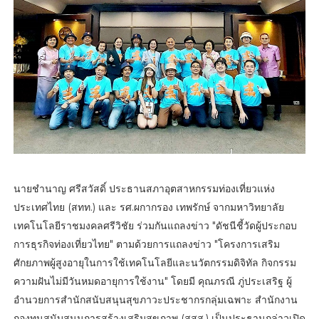
นายชำนาญ ศรีสวัสดิ์ ประธานสภาอุตสาหกรรมท่องเที่ยวแห่ง
ประเทศไทย (สทท.) และ รศ.ผกากรอง เทพรักษ์ จากมหาวิทยาลัย
เทคโนโลยีราชมงคลศรีวิชัย ร่วมกันแถลงข่าว "ดัชนีชี้วัดผู้ประกอบ
การธุรกิจท่องเที่ยวไทย" ตามด้วยการแถลงข่าว "โครงการเสริม
ศักยภาพผู้สูงอายุในการใช้เทคโนโลยีและนวัตกรรมดิจิทัล กิจกรรม
ความฝันไม่มีวันหมดอายุการใช้งาน" โดยมี คุณภรณี ภู่ประเสริฐ ผู้
อำนวยการสำนักสนับสนุนสุขภาวะประชากรกลุ่มเฉพาะ สำนักงาน
กองทุนสนับสนุนการสร้างเสริมสุขภาพ (สสส.) เป็นประธานกล่าวเปิด