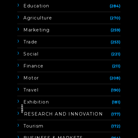
Education
(284)
Agriculture
(270)
Marketing
(259)
Trade
(253)
Social
(221)
Finance
(211)
Motor
(208)
Travel
(190)
Exhibition
(181)
ิิีิิิิิRESEARCH AND INNOVATION
(177)
Tourism
(172)
BUSINESS & MARKETS