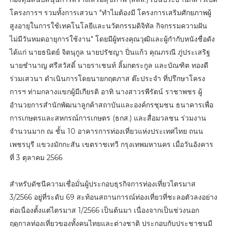
โครงการฯ รวมทั้งการเสวนา "ทำไมต้องมี โครงการเสริมศักยภาพผู้
สูงอายุในการใช้เทคโนโลยีและนวัตกรรมดิจิทัล กิจกรรมความฝัน
ไม่มีวันหมดอายุการใช้งาน" โดยมีผู้ทรงคุณวุฒิและผู้กำกับหนังชื่อดัง
ได้แก่ นายธนิตย์ จิตนุกูล นายปรัชญา ปิ่นแก้ว คุณภรณี ภู่ประเสริฐ
นายชำนาญ ศรีสวัสดิ์ นายราเชนท์ ลิ้มกตระกูล และบัณฑิต ทองดี
ร่วมเสวนา ดำเนินการโดยนายกฤตภาส ต๊ะประจำ ที่ปรึกษาโครง
การฯ ท่ามกลางแขกผู้มีเกียรติ อาทิ นางสาวรพีรัตน์ ราชาพชร ผู้
อำนวยการสำนักพัฒนาลูกค้าสถาบันและองค์กรชุมชน ธนาคารเพื่อ
การเกษตรและสหกรณ์การเกษตร (ธกส.) และสื่อมวลชน ร่วมงาน
จำนวนมาก ณ ชั้น 10 อาคารการท่องเที่ยวแห่งประเทศไทย ถนน
เพชรบุรี แขวงมักกะสัน เขตราชเทวี กรุงเทพมหานคร เมื่อวันอังคาร
ที่ 3 ตุลาคม 2566
สำหรับดัชนีความเชื่อมั่นผู้ประกอบธุรกิจการท่องเที่ยวไตรมาส
3/2566 อยู่ที่ระดับ 69 สะท้อนสถานการณ์ท่องเที่ยวที่ชะลอตัวลงอย่าง
ต่อเนื่องตั้งแต่ไตรมาส 1/2566 เป็นต้นมา เนื่องจากเป็นช่วงนอก
ฤดูกาลท่องเที่ยวของทั้งคนไทยและต่างชาติ ประกอบกับประชาชนมี