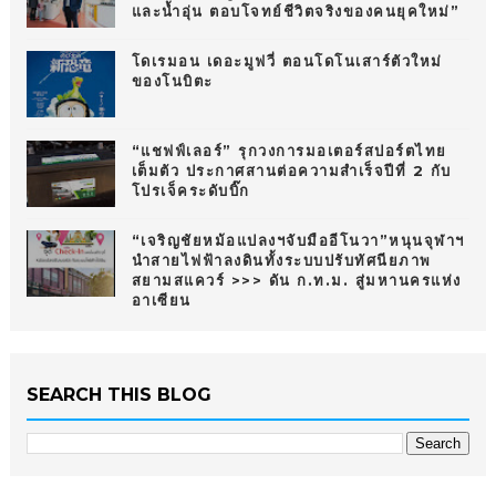
และน้ำอุ่น ตอบโจทย์ชีวิตจริงของคนยุคใหม่”
โดเรมอน เดอะมูฟวี่ ตอนโดโนเสาร์ตัวใหม่
ของโนบิตะ
“แชฟฟ์เลอร์” รุกวงการมอเตอร์สปอร์ตไทย
เต็มตัว ประกาศสานต่อความสำเร็จปีที่ 2 กับ
โปรเจ็คระดับบิ๊ก
“เจริญชัยหม้อแปลงฯจับมืออีโนวา”หนุนจุฬาฯ
นำสายไฟฟ้าลงดินทั้งระบบปรับทัศนียภาพ
สยามสแควร์ >>> ดัน ก.ท.ม. สู่มหานครแห่ง
อาเซียน
SEARCH THIS BLOG