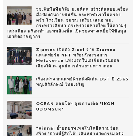
วช.จับมือทีมวิจัย ม.มหิดล สร้างต้นแบบเครื่อง
มือป้องกันการข่มขืน กระทำชำเราในครอง
ครัว โรงเรียน ชุมชน เตรียมเสนอ พม.
กระทรวงศึกษา กระทรวงมหาดไทยให้ความรู้
กลุ่มเสี่ยง พร้อมทำ แอพพลิเคชั่น เปิดช่องทางเหยื่อให้ข้อมูล
เอาผิดอาชญากร
Zipmex เปิดตัว Zixel จาก Zipmex
แพลตฟอร์ม NFT พร้อมนิทรรศการ
Metaverse แห่งแรกในเอเชียตะวันออก
เฉียงใต้ ณ ศูนย์การค้าสยามพารากอน
เรื่องเล่าจากแพทย์ผิวหนังดีเด่น DST ปี 2565
พญ.ศิริลักษณ์ ไทยเจริญ
OCEAN คอนโดฯ คุณภาพเด็ด "IKON
UDOMSUK"
“Rinnai ย้ำบทบาทเทคโนโลยีความร้อน
สร้าง ‘บ้านที่รู้สึกได้’ เดินหน้านวัตกรรมครัว