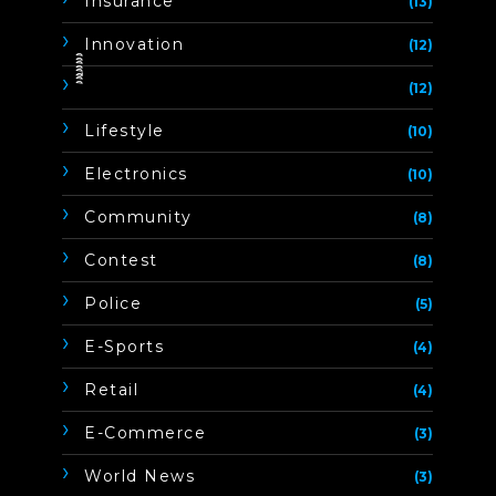
Insurance
(13)
Innovation
(12)
ิิีิิิิิ
(12)
Lifestyle
(10)
Electronics
(10)
Community
(8)
Contest
(8)
Police
(5)
E-Sports
(4)
Retail
(4)
E-Commerce
(3)
World News
(3)