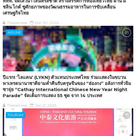
ททท. จัดเสวนา เสน่ห์รสชาติ สร้างสรรค์การท่องเที่ยวไทย ผ่าน มิ
ชลิน ไกด์ ชูศักยภาพของวัฒนธรรมอาหารในการขับเคลื่อน
เศรษฐกิจไทย
Thesiamese
Mar 30, 2026
AIRLINE
ปีแรก! ‘ไลแคน’ (LYKN) ตัวแทนประเทศไทย ร่วมแสดงในขบวน
พาเหรดนานาชาติยามค่ำคืนรับตรุษจีนของ “ฮ่องกง” อลังการทั่วจิม
ซาจุ่ย “Cathay International Chinese New Year Night
Parade” จัดเต็มการแสดง 55 ชุด จาก 14 ประเทศ
Thesiamese
Jan 21, 2025
TOURISM