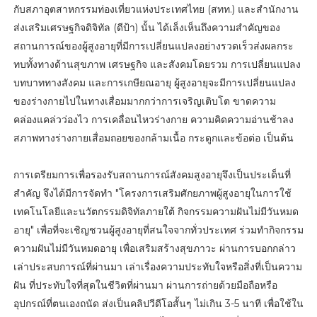
กับสภาอุตสาหกรรมท่องเที่ยวแห่งประเทศไทย (สทท.) และสำนักงาน
ส่งเสริมเศรษฐกิจดิจิทัล (ดีป้า) นั้น ได้เล็งเห็นถึงความสำคัญของ
สถานการณ์ของผู้สูงอายุที่มีการเปลี่ยนแปลงอย่างรวดเร็วส่งผลกระ
ทบทั้งทางด้านสุขภาพ เศรษฐกิจ และสังคมโดยรวม การเปลี่ยนแปลง
บทบาททางสังคม และการเกษียณอายุ ผู้สูงอายุจะมีการเปลี่ยนแปลง
ของร่างกายไปในทางเสื่อมมากกว่าการเจริญเติบโต ขาดความ
คล่องแคล่วว่องไว การเคลื่อนไหวร่างกาย ความคิดความอ่านช้าลง
สภาพทางร่างกายเสื่อมถอยของกล้ามเนื้อ กระดูกและข้อต่อ เป็นต้น
การเตรียมการเพื่อรองรับสถานการณ์สังคมสูงอายุจึงเป็นประเด็นที่
สำคัญ จึงได้มีการจัดทำ "โครงการเสริมศักยภาพผู้สูงอายุในการใช้
เทคโนโลยีและนวัตกรรมดิจิทัลภายใต้ กิจกรรมความฝันไม่มีวันหมด
อายุ" เพื่อที่จะเชิญชวนผู้สูงอายุที่สนใจจากทั่วประเทศ ร่วมทำกิจกรรม
ความฝันไม่มีวันหมดอายุ เพื่อเสริมสร้างสุขภาวะ ผ่านการบอกกล่าว
เล่าประสบการณ์ที่ผ่านมา เล่าเรื่องความประทับใจหรือสิ่งที่เป็นความ
ฝัน ที่ประทับใจที่สุดในชีวิตที่ผ่านมา ผ่านการถ่ายด้วยมือถือหรือ
อุปกรณ์ที่ตนเองถนัด ส่งเป็นคลิปวีดีโอสั้นๆ ไม่เกิน 3-5 นาที เพื่อใช้ใน