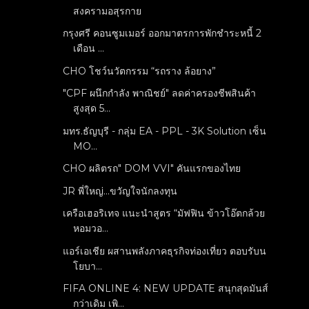
สงครามอสุรกาย
กรุงศรี คอนซูมเมอร์ ออกมาตรการพักชำระหนี้ 2
เดือน ...
CHO โชว์นวัตกรรม “รถราง ล้อยาง”
"CPF ผนึกกำลัง พาณิชย์" ลดค่าครองชีพสินค้า
สูงสุด 5...
มทร.ธัญบุรี - กลุ่ม EA - PPL - 3K Solution เซ็น
MO...
CHO ผลิตรถ" DOM VVI" คันแรกของไทย
JR พี่ใหญ่...ขวัญใจนักลงทุน
เครือเฮอริเทจ แนะนำสูตร “มัฟฟิน ข้าวโอ๊ตกล้วย
หอมวอ...
แอร์เอเชีย ผสานพลังภาคธุรกิจท่องเที่ยว ตอบรับน
โยบา...
FIFA ONLINE 4: NEW UPDATE สนุกสุดมันส์
กว่าเดิม เพิ...