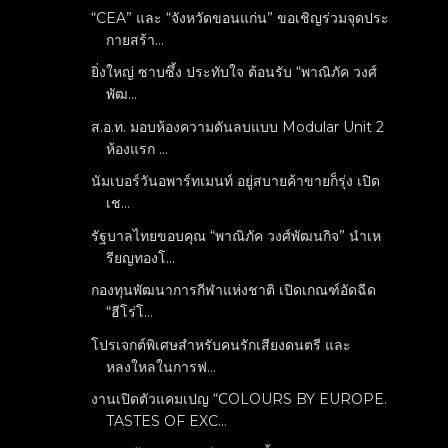
“CEA” และ “จังหวัดขอนแก่น” ขอเชิญร่วมจุดประ
กายสร้า...
ยิ่งใหญ่ ซาบซึ้ง ประทับใจ ต้อนรับ “พาณิภัค วงศ์
พัฒ...
ส.อ.ท. มอบห้องความดันลบแบบ Modular Unit 2
ห้องแรก ...
นัมเบอร์วันอพาร์ทเมนท์ อยู่สบายค้าขายก็รุ่ง เปิด
เช...
รัฐบาลไทยขอบคุณ “พาณิภัค วงศ์พัฒนกิจ” นำเห
รียญทองโ...
กองทุนพัฒนาการกีฬาแห่งชาติ เปิดเกณฑ์อัดฉีด
“ฮีโร่โ...
โปรเจกต์พิเศษสำหรับคนรักเสียงดนตรี และ
หลงใหลในการฟ...
งานเปิดตัวแคมเปญ “COLOURS BY EUROPE.
TASTES OF EXC...