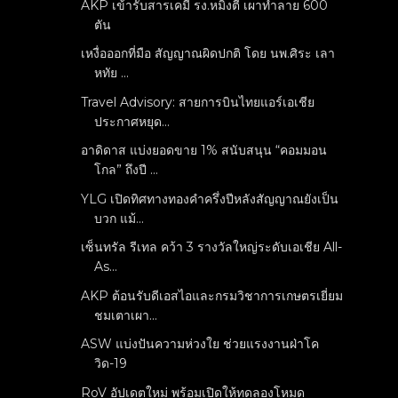
AKP เข้ารับสารเคมี รง.หมิงตี้ เผาทำลาย 600
ตัน
เหงื่อออกที่มือ สัญญาณผิดปกติ โดย นพ.ศิระ เลา
หทัย ...
Travel Advisory: สายการบินไทยแอร์เอเชีย
ประกาศหยุด...
อาดิดาส แบ่งยอดขาย 1% สนับสนุน “คอมมอน
โกล” ถึงปี ...
YLG เปิดทิศทางทองคำครึ่งปีหลังสัญญาณยังเป็น
บวก แม้...
เซ็นทรัล รีเทล คว้า 3 รางวัลใหญ่ระดับเอเชีย All-
As...
AKP ต้อนรับดีเอสไอและกรมวิชาการเกษตรเยี่ยม
ชมเตาเผา...
ASW แบ่งปันความห่วงใย ช่วยแรงงานฝ่าโค
วิด-19
RoV อัปเดตใหม่ พร้อมเปิดให้ทดลองโหมด