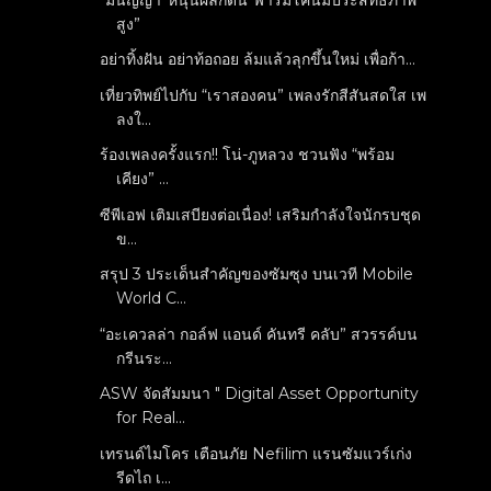
สูง”
อย่าทิ้งฝัน อย่าท้อถอย ล้มแล้วลุกขึ้นใหม่ เพื่อก้า...
เที่ยวทิพย์ไปกับ “เราสองคน” เพลงรักสีสันสดใส เพ
ลงใ...
ร้องเพลงครั้งแรก!! โน่-ภูหลวง ชวนฟัง “พร้อม
เคียง” ...
ซีพีเอฟ เติมเสบียงต่อเนื่อง! เสริมกำลังใจนักรบชุด
ข...
สรุป 3 ประเด็นสำคัญของซัมซุง บนเวที Mobile
World C...
“อะเควลล่า กอล์ฟ แอนด์ คันทรี คลับ” สวรรค์บน
กรีนระ...
ASW จัดสัมมนา " Digital Asset Opportunity
for Real...
เทรนด์ไมโคร เตือนภัย Nefilim แรนซัมแวร์เก่ง
รีดไถ เ...