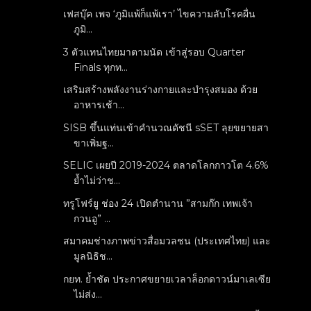
เฟสบุ๊ค เพจ ‘ภูมิแพ้ก็แพ้เรา’ ไขความลับโรคผื่น
ภูมิ...
3 ตัวแทนไทยมาตามนัด เข้าสู่รอบ Quarter
Finals ทุกท...
เสริมสร้างพลังงานร่างกายและบำรุงสมอง ด้วย
อาหารเช้า...
SISB ขึ้นแท่นเข้าคำนวณดัชนี sSET ลุยขยายสา
ขาเพิ่มฐ...
SELIC เผยปี 2019-2024 ตลาดโลกกาวโต 4.6%
ย้ำไม่ว่าช...
ทรูโฟร์ยู ช่อง 24 เปิดตำนาน ”สามก๊ก เทพเจ้า
กวนอู” ...
สมาคมช่างภาพข่าวสื่อมวลชน (ประเทศไทย) และ
มูลนิธิช...
กยท. ย้ำชัด ประกาศขยายเวลาล็อกดาวน์มาเลเซีย
ไม่ส่ง...