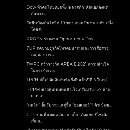
Dow ท้าคนไทยหยุดทิ้ง ‘พลาสติก’ คัดแยกตั้งแต่
ต้นทาง...
วัคซีนป้องกันโควิด-19 ของแอสตร้าเซนเนก้า หนึ่ง
โดสส...
PROEN ร่วมงาน Opportunity Day
7UP ตัดขายธุรกิจโทรคมนาคมและการสื่อสาร
เหตุต้องการ...
TWPC คว้ารางวัล APEA ปี 2021 ความสำเร็จ
ในการขับเคล...
TPCH ปลื้ม! ติดอันดับหุ้นยั่งยืนเป็นปีที่ 6 ในกลุ่...
PPPM ขายหุ้นเพิ่มทุนสำเร็จเตรียมรับ 137 ล้าน
บาท เด...
“เนเงิน” ยิ้มรับกระแสคู่จิ้น “ออยเลอร์”!! ติวเข้มซ...
CPF ร่วมฟื้นทะเลสะอาด เก็บ -คัดแยก-รีไซเคิล
เพิ่มม...