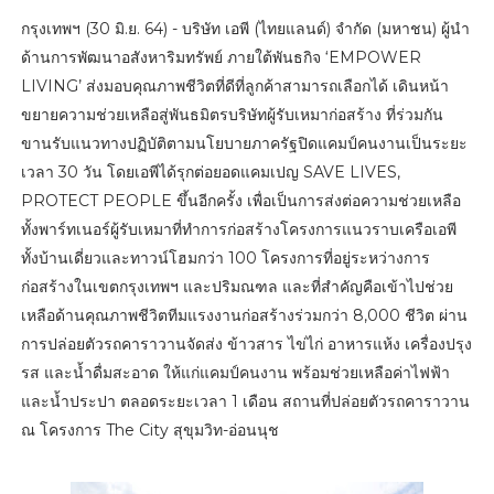
กรุงเทพฯ (30 มิ.ย. 64) - บริษัท เอพี (ไทยแลนด์) จำกัด (มหาชน) ผู้นำ
ด้านการพัฒนาอสังหาริมทรัพย์ ภายใต้พันธกิจ ‘EMPOWER
LIVING’ ส่งมอบคุณภาพชีวิตที่ดีที่ลูกค้าสามารถเลือกได้ เดินหน้า
ขยายความช่วยเหลือสู่พันธมิตรบริษัทผู้รับเหมาก่อสร้าง ที่ร่วมกัน
ขานรับแนวทางปฏิบัติตามนโยบายภาครัฐปิดแคมป์คนงานเป็นระยะ
เวลา 30 วัน โดยเอพีได้รุกต่อยอดแคมเปญ SAVE LIVES,
PROTECT PEOPLE ขึ้นอีกครั้ง เพื่อเป็นการส่งต่อความช่วยเหลือ
ทั้งพาร์ทเนอร์ผู้รับเหมาที่ทำการก่อสร้างโครงการแนวราบเครือเอพี
ทั้งบ้านเดี่ยวและทาวน์โฮมกว่า 100 โครงการที่อยู่ระหว่างการ
ก่อสร้างในเขตกรุงเทพฯ และปริมณฑล และที่สำคัญคือเข้าไปช่วย
เหลือด้านคุณภาพชีวิตทีมแรงงานก่อสร้างร่วมกว่า 8,000 ชีวิต ผ่าน
การปล่อยตัวรถคาราวานจัดส่ง ข้าวสาร ไข่ไก่ อาหารแห้ง เครื่องปรุง
รส และน้ำดื่มสะอาด ให้แก่แคมป์คนงาน พร้อมช่วยเหลือค่าไฟฟ้า
และน้ำประปา ตลอดระยะเวลา 1 เดือน สถานที่ปล่อยตัวรถคาราวาน
ณ โครงการ The City สุขุมวิท-อ่อนนุช