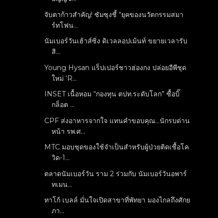
จับตาก้าวสำคัญ! ซัมซุงชี้ “ยุคของนวัตกรรมสมา
ร์ทโฟน...
นัมเบอร์วันเฮ้าส์ซิ่ง ดิเวลลอปเม้นท์ ขยายเวลารับ
สิ...
Young Hysan แร็ปเปอร์ชาวฮ่องกง ปล่อยอีพีชุด
ใหม่ ‘R...
INSET เนื้อหอม “กองทุน ตปท.ระดับโลก” ซื้อบิ๊
กล็อต ...
CPF ส่งอาหารจากใจ แทนคำขอบคุณ...นักรบด่าน
หน้า รพ.ศ...
MTC มอบชุดของใช้จำเป็นสำหรับผู้ป่วยติดเชื้อโค
วิด-1...
ตลาดนัมเบอร์วัน ราม 2 ร่วมกับ นัมเบอร์วันอพาร์
ทเมน...
ทาโก้ เบลล์ มั่นใจเปิดสาขาที่พัทยา มองไกลถึงศักย
ภา...