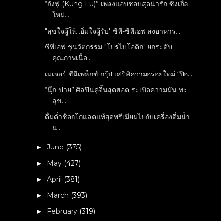
“กังฟู (Kung Fu)” เพลงแอบชอบสุดน่ารัก ซิงเกิ้ล
ใหม่...
"สุขใจผู้ให้...อิ่มใจผู้รับ" ซีพี-ซีพีเอฟ ส่งอาหาร...
ซีพีเอฟ ชูนวัตกรรม "โปรไบโอติก" ยกระดับ
คุณภาพเนื้อ...
เมเจอร์ ซีนีเพล็กซ์ กรุ้ป เสริฟ์ความอร่อยใหม่ “ป๊อ...
“นุ๊ก-ปาย” ศิลปินคู่จิ้นสุดฮอต ระเบิดความมัน ทะ
ลุข...
ดื่มด่ำช็อกโกแลตแท้สุดพรีเมียมไปกับเครื่องดื่มน้ำ
น...
June
(375)
►
May
(427)
►
April
(381)
►
March
(393)
►
February
(319)
►