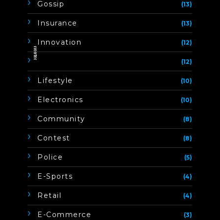
Gossip
(13)
Insurance
(13)
Innovation
(12)
ิิีิิิิิ
(12)
Lifestyle
(10)
Electronics
(10)
Community
(8)
Contest
(8)
Police
(5)
E-Sports
(4)
Retail
(4)
E-Commerce
(3)