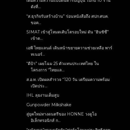
เติมความหวานแบบต้นตำรับญี่ปุ่น ไปกับ 10 ร้าน
ดังที่...
“ส.ธุรกิจรับสร้างบ้าน” ร่อนหนังสือถึง ศปก.ศบค.
ขอค...
SIMAT เข้าสู่โหมดเติบโตรอบใหม่ ดัน “ฮินซิซึ”
เข้าต...
เอพี ไทยแลนด์ เดินหน้าขยายความช่วยเหลือ พาร์
ทเนอร์...
“ดีป้า” เผยโฉม 25 ตัวแทนประเทศไทย ใน
โครงการ “ไทยแล...
ส.อ.ท. เปิดผลสำรวจ “120 วัน เตรียมความพร้อม
เปิดประ...
IHL ลุยงานเต็มสูบ
Gunpowder Milkshake
สู่ยุคใหม่ทางดนตรีของ HONNE วงดูโอ
อิเล็กทรอนิกส์ ก...
“มนัญญา”หนุนผลักดัน“ฟาร์มโคนมประสิทธิภาพ