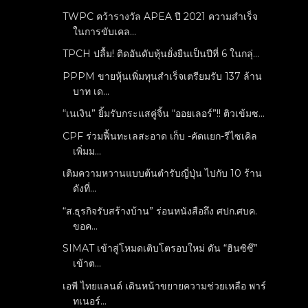
TWPC คว้ารางวัล APEA ปี 2021 ความสำเร็จ
ในการขับเคล...
TPCH ปลื้ม! ติดอันดับหุ้นยั่งยืนเป็นปีที่ 6 ในกลุ่...
PPPM ขายหุ้นเพิ่มทุนสำเร็จเตรียมรับ 137 ล้าน
บาท เด...
“เนเงิน” ยิ้มรับกระแสคู่จิ้น “ออยเลอร์”!! ติวเข้มซ...
CPF ร่วมฟื้นทะเลสะอาด เก็บ -คัดแยก-รีไซเคิล
เพิ่มม...
เติมความหวานแบบต้นตำรับญี่ปุ่น ไปกับ 10 ร้าน
ดังที่...
“ส.ธุรกิจรับสร้างบ้าน” ร่อนหนังสือถึง ศปก.ศบค.
ขอค...
SIMAT เข้าสู่โหมดเติบโตรอบใหม่ ดัน “ฮินซิซึ”
เข้าต...
เอพี ไทยแลนด์ เดินหน้าขยายความช่วยเหลือ พาร์
ทเนอร์...