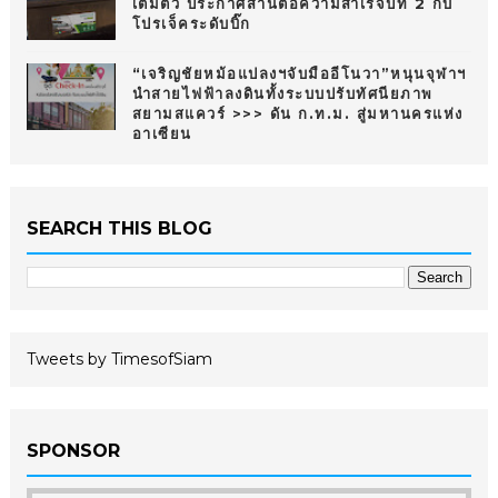
เต็มตัว ประกาศสานต่อความสำเร็จปีที่ 2 กับ
โปรเจ็คระดับบิ๊ก
“เจริญชัยหม้อแปลงฯจับมืออีโนวา”หนุนจุฬาฯ
นำสายไฟฟ้าลงดินทั้งระบบปรับทัศนียภาพ
สยามสแควร์ >>> ดัน ก.ท.ม. สู่มหานครแห่ง
อาเซียน
SEARCH THIS BLOG
Tweets by TimesofSiam
SPONSOR