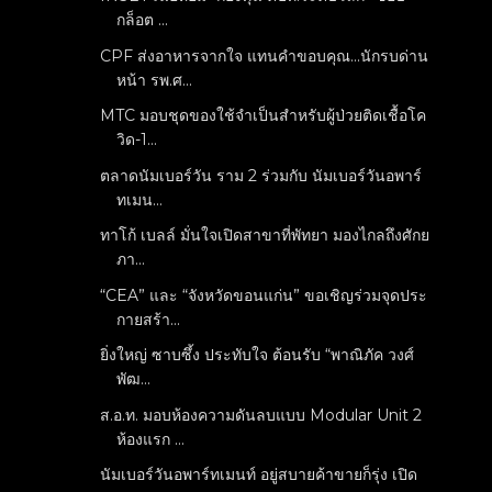
กล็อต ...
CPF ส่งอาหารจากใจ แทนคำขอบคุณ...นักรบด่าน
หน้า รพ.ศ...
MTC มอบชุดของใช้จำเป็นสำหรับผู้ป่วยติดเชื้อโค
วิด-1...
ตลาดนัมเบอร์วัน ราม 2 ร่วมกับ นัมเบอร์วันอพาร์
ทเมน...
ทาโก้ เบลล์ มั่นใจเปิดสาขาที่พัทยา มองไกลถึงศักย
ภา...
“CEA” และ “จังหวัดขอนแก่น” ขอเชิญร่วมจุดประ
กายสร้า...
ยิ่งใหญ่ ซาบซึ้ง ประทับใจ ต้อนรับ “พาณิภัค วงศ์
พัฒ...
ส.อ.ท. มอบห้องความดันลบแบบ Modular Unit 2
ห้องแรก ...
นัมเบอร์วันอพาร์ทเมนท์ อยู่สบายค้าขายก็รุ่ง เปิด