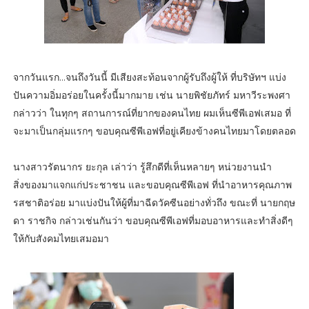
จากวันแรก...จนถึงวันนี้ มีเสียงสะท้อนจากผู้รับถึงผู้ให้ ที่บริษัทฯ แบ่ง
ปันความอิ่มอร่อยในครั้งนี้มากมาย เช่น นายพิชัยภัทร์ มหาวีระพงศา
กล่าวว่า ในทุกๆ สถานการณ์ที่ยากของคนไทย ผมเห็นซีพีเอฟเสมอ ที่
จะมาเป็นกลุ่มแรกๆ ขอบคุณซีพีเอฟที่อยู่เคียงข้างคนไทยมาโดยตลอด
นางสาวรัตนากร ยะกุล เล่าว่า รู้สึกดีที่เห็นหลายๆ หน่วยงานนำ
สิ่งของมาแจกแก่ประชาชน และขอบคุณซีพีเอฟ ที่นำอาหารคุณภาพ
รสชาติอร่อย มาแบ่งปันให้ผู้ที่มาฉีดวัคซีนอย่างทั่วถึง ขณะที่ นายกฤษ
ดา ราชกิจ กล่าวเช่นกันว่า ขอบคุณซีพีเอฟที่มอบอาหารและทำสิ่งดีๆ
ให้กับสังคมไทยเสมอมา