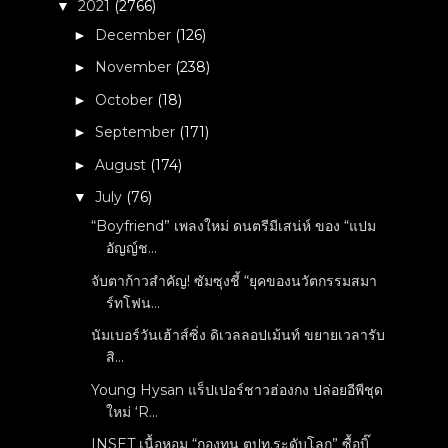
2021
(2766)
▼
December
(126)
►
November
(238)
►
October
(18)
►
September
(171)
►
August
(174)
►
July
(76)
▼
“Boyfriend” เพลงใหม่ ดนตรีมีเสน่ห์ ของ “แปม
อัญญ์ช...
จับตาก้าวสำคัญ! ซัมซุงชี้ “ยุคของนวัตกรรมสมา
ร์ทโฟน...
นัมเบอร์วันเฮ้าส์ซิ่ง ดิเวลลอปเม้นท์ ขยายเวลารับ
สิ...
Young Hysan แร็ปเปอร์ชาวฮ่องกง ปล่อยอีพีชุด
ใหม่ ‘R...
INSET เนื้อหอม “กองทุน ตปท.ระดับโลก” ซื้อบิ๊