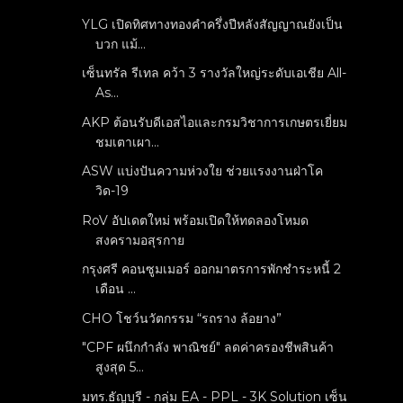
YLG เปิดทิศทางทองคำครึ่งปีหลังสัญญาณยังเป็น
บวก แม้...
เซ็นทรัล รีเทล คว้า 3 รางวัลใหญ่ระดับเอเชีย All-
As...
AKP ต้อนรับดีเอสไอและกรมวิชาการเกษตรเยี่ยม
ชมเตาเผา...
ASW แบ่งปันความห่วงใย ช่วยแรงงานฝ่าโค
วิด-19
RoV อัปเดตใหม่ พร้อมเปิดให้ทดลองโหมด
สงครามอสุรกาย
กรุงศรี คอนซูมเมอร์ ออกมาตรการพักชำระหนี้ 2
เดือน ...
CHO โชว์นวัตกรรม “รถราง ล้อยาง”
"CPF ผนึกกำลัง พาณิชย์" ลดค่าครองชีพสินค้า
สูงสุด 5...
มทร.ธัญบุรี - กลุ่ม EA - PPL - 3K Solution เซ็น