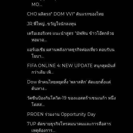
MO...
CHO ผลิตรถ" DOM VVI" คันแรกของไทย
JR พี่ใหญ่...ขวัญใจนักลงทุน
เครือเฮอริเทจ แนะนำสูตร “มัฟฟิน ข้าวโอ๊ตกล้วย
หอมวอ...
แอร์เอเชีย ผสานพลังภาคธุรกิจท่องเที่ยว ตอบรับน
โยบา...
FIFA ONLINE 4: NEW UPDATE สนุกสุดมันส์
กว่าเดิม เพิ...
Dow ท้าคนไทยหยุดทิ้ง ‘พลาสติก’ คัดแยกตั้งแต่
ต้นทาง...
วัคซีนป้องกันโควิด-19 ของแอสตร้าเซนเนก้า หนึ่ง
โดสส...
PROEN ร่วมงาน Opportunity Day
7UP ตัดขายธุรกิจโทรคมนาคมและการสื่อสาร
เหตุต้องการ...