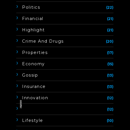
Politics
(22)
Financial
(21)
Highlight
(21)
Crime And Drugs
(20)
Properties
(17)
Economy
(15)
Gossip
(13)
Insurance
(13)
Innovation
(12)
ิิีิิิิิ
(12)
Lifestyle
(10)