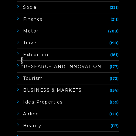
Social
(221)
Finance
(211)
Motor
(208)
Travel
(190)
Exhibition
(181)
ิิีิิิิิRESEARCH AND INNOVATION
(177)
Tourism
(172)
BUSINESS & MARKETS
(154)
Idea Properties
(139)
Airline
(120)
Beauty
(117)