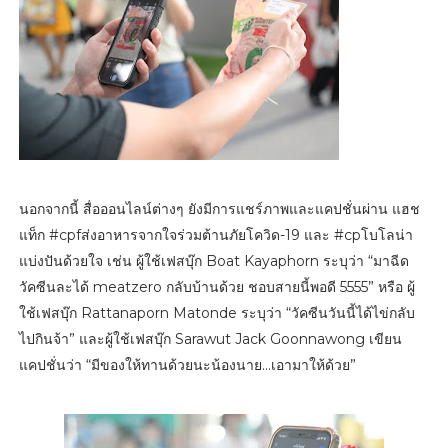
นอกจากนี้ สื่อออนไลน์ต่างๆ ยังมีการแชร์ภาพและแคปชั่นผ่าน แฮช
แท็ก #cpfส่งอาหารจากใจร่วมต้านภัยโควิด-19 และ #cpโบโลน่า
แบ่งปันด้วยใจ เช่น ผู้ใช้เฟสบุ๊ก Boat Kayaphorn ระบุว่า “มาฉีด
วัคซีนละได้ meatzero กลับบ้านด้วย ชอบสายนี้พอดี 5555” หรือ ผู้
ใช้เฟสบุ๊ก Rattanaporn Matonde ระบุว่า “วัคซีนวันนี้ได้ไข่กลับ
ไปกินจ้า” และผู้ใช้เฟสบุ๊ก Sarawut Jack Goonnawong เขียน
แคปชั่นว่า “มีของให้ทานด้วยนะน้องนาย...เอามาให้ด้วย”