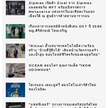
Zipmex เปิดตัว Zixel จาก Zipmex
แพลตฟอร์ม NFT พร้อมนิทรรศการ
Metaverse แห่งแรกในเอเชียตะวันออก
เฉียงใต้ ณ ศูนย์การค้าสยามพารากอน
เรื่องเล่าจากแพทย์ผิวหนังดีเด่น DST ปี 2565
พญ.ศิริลักษณ์ ไทยเจริญ
“Rinnai ย้ำบทบาทเทคโนโลยีความร้อน
สร้าง ‘บ้านที่รู้สึกได้’ เดินหน้านวัตกรรมครัว
และน้ำอุ่น ตอบโจทย์ชีวิตจริงของคนยุคใหม่”
OCEAN คอนโดฯ คุณภาพเด็ด "IKON
UDOMSUK"
โดเรมอน เดอะมูฟวี่ ตอนโดโนเสาร์ตัวใหม่
ของโนบิตะ
“แชฟฟ์เลอร์” รุกวงการมอเตอร์สปอร์ตไทย