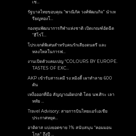
เช...
รัฐบาลไทยขอบคุณ “พาณิภัค วงศ์พัฒนกิจ” นำเห
รียญทองโ...
กองทุนพัฒนาการกีฬาแห่งชาติ เปิดเกณฑ์อัดฉีด
“ฮีโร่โ...
โปรเจกต์พิเศษสำหรับคนรักเสียงดนตรี และ
หลงใหลในการฟ...
งานเปิดตัวแคมเปญ “COLOURS BY EUROPE.
TASTES OF EXC...
AKP เข้ารับสารเคมี รง.หมิงตี้ เผาทำลาย 600
ตัน
เหงื่อออกที่มือ สัญญาณผิดปกติ โดย นพ.ศิระ เลา
หทัย ...
Travel Advisory: สายการบินไทยแอร์เอเชีย
ประกาศหยุด...
อาดิดาส แบ่งยอดขาย 1% สนับสนุน “คอมมอน
โกล” ถึงปี ...