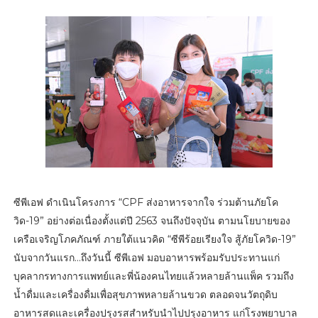
ซีพีเอฟ ดำเนินโครงการ “CPF ส่งอาหารจากใจ ร่วมต้านภัยโค
วิด-19” อย่างต่อเนื่องตั้งแต่ปี 2563 จนถึงปัจจุบัน ตามนโยบายของ
เครือเจริญโภคภัณฑ์ ภายใต้แนวคิด “ซีพีร้อยเรียงใจ สู้ภัยโควิด-19”
นับจากวันแรก...ถึงวันนี้ ซีพีเอฟ มอบอาหารพร้อมรับประทานแก่
บุคลากรทางการแพทย์และพี่น้องคนไทยแล้วหลายล้านแพ็ค รวมถึง
น้ำดื่มและเครื่องดื่มเพื่อสุขภาพหลายล้านขวด ตลอดจนวัตถุดิบ
อาหารสดและเครื่องปรุงรสสำหรับนำไปปรุงอาหาร แก่โรงพยาบาล