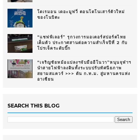
โดเรมอน เดอะมูฟวี่ ตอนโดโนเสาร์ตัวใหม่
ของโนบิตะ
“แชฟฟ์เลอร์” รุกวงการมอเตอร์สปอร์ตไทย
เต็มตัว ประกาศสานต่อความสำเร็จปีที่ 2 กับ
โปรเจ็คระดับบิ๊ก
“เจริญชัยหม้อแปลงฯจับมืออีโนวา”หนุนจุฬาฯ
นำสายไฟฟ้าลงดินทั้งระบบปรับทัศนียภาพ
สยามสแควร์ >>> ดัน ก.ท.ม. สู่มหานครแห่ง
อาเซียน
SEARCH THIS BLOG