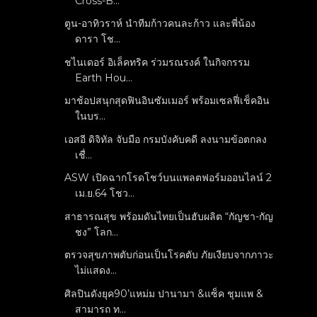
Cross-B...
ตูน-อาทิวราห์ นำทีมก้าวคนละก้าว และพี่น้อง
ดารา โช...
ชไนเดอร์ อิเล็คทริค ร่วมรณรงค์ ในกิจกรรม
Earth Hou...
มาช้อปสนุกสุดฟินอินซัมเมอร์ พร้อมเซลฟี่เช็คอิน
ในบร...
เอสอี ดิจิทัล จับมือ กรมบังคับคดี ลงนามข้อตกลง
เชื่...
ASW เปิดฉากโรดโชว์บนแพลตฟอร์มออนไลน์ 2
เม.ย.64 โชว...
สาธารณสุข พร้อมดันไทยเป็นฮับผลิต “กัญชา-กัญ
ชง” โลก...
ตรวจสุขภาพตับก่อนเป็นโรคตับ ภัยเงียบจากภาวะ
ไม่แสดง...
ศิลปินดังยุค90’แหม่ม ปานามา &แซ็ค ชุมแพ &
สามารถ ท...