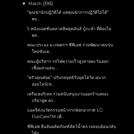
March
(393)
▼
"คุณฆ่านักปฏิวัติได้ แต่คุณฆ่าการปฏิวัติไม่ได้"
พบ...
5 หนังแอคชั่นคลาสสิคสุดมันส์ บู้ระห่ำ ที่ต้องไม่
พล...
คณะประมง ม.เกษตรฯ-ซีพีเอฟ ร่วมพัฒนาคนรุ่น
ใหม่ขับเค...
คณะผู้บริหาร รถไฟความเร็วสูงสายตะวันออก
เชื่อมสามสน...
"ครัวคุณต๋อย” ปรับกลยุทธ์รับยุคโควิด ผนวก
ออนไลน์เข...
เครือเฮอริเทจ ร่วมสนับสนุนงานออกร้านคณะ
ภริยาทูต คร...
แอลจีส่งนวัตกรรมหน้ากากฟอกอากาศ LG
PuriCareTM เพื่...
ซีพีเอฟ ยืนยันผลิตภัณฑ์สัตว์น้ำตรวจสอบย้อนกลับ
ได้ถ...