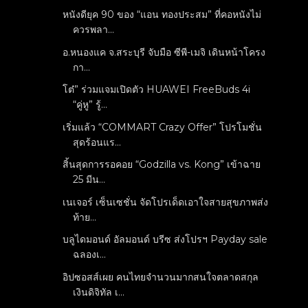
หนังดียุค 90 ของ “แอน ทองประสม” ที่คอหนังไม่
ควรพลา...
อ.หนองแค จ.สระบุรี จับมือ ซีพี-เมจิ เดินหน้าโครง
กา...
โต๋” ร่วมแจมเปิดตัว HUAWEI FreeBuds 4i
“คู่หู” รู้...
เริ่มแล้ว “COMMART Crazy Offer” โปรโมชั่น
สุดร้อนแร...
สิ้นสุดการรอคอย “Godzilla vs. Kong” เข้าฉาย
25 มีน...
เนเจอร์ เซ็นเซชั่น จัดโปรเด็ดเอาใจสายสุขภาพส่ง
ท้าย...
บลูไดมอนด์ อัลมอนด์ บรีซ ส่งโปรฯ Payday sale
ฉลองเ...
อิปซอสส์เผย คนไทยจำนวนมากสนใจตลาดสกุล
เงินดิจิทัล เ...