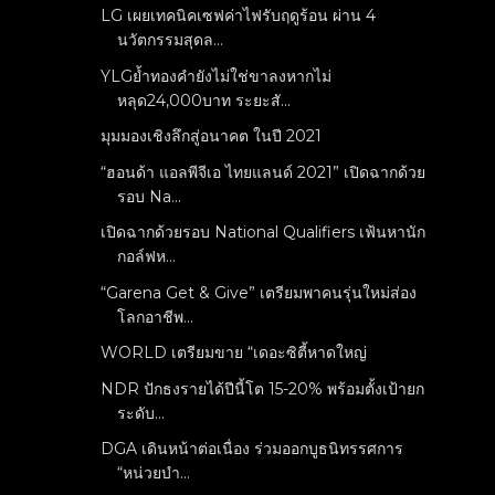
LG เผยเทคนิคเซฟค่าไฟรับฤดูร้อน ผ่าน 4
นวัตกรรมสุดล...
YLGย้ำทองคำยังไม่ใช่ขาลงหากไม่
หลุด24,000บาท ระยะสั...
มุมมองเชิงลึกสู่อนาคต ในปี 2021
“ฮอนด้า แอลพีจีเอ ไทยแลนด์ 2021” เปิดฉากด้วย
รอบ Na...
เปิดฉากด้วยรอบ National Qualifiers เฟ้นหานัก
กอล์ฟห...
“Garena Get & Give” เตรียมพาคนรุ่นใหม่ส่อง
โลกอาชีพ...
WORLD เตรียมขาย “เดอะซิตี้หาดใหญ่
NDR ปักธงรายได้ปีนี้โต 15-20% พร้อมตั้งเป้ายก
ระดับ...
DGA เดินหน้าต่อเนื่อง ร่วมออกบูธนิทรรศการ
“หน่วยบำ...