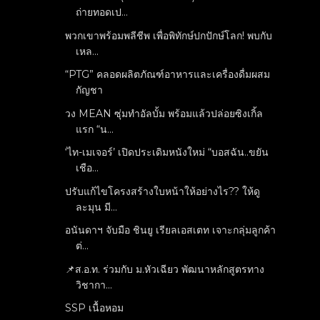
ถ่ายทอดเป...
พวกเขาพร้อมพลีชีพ เพื่อพิทักษ์ปกปักษ์โลก! พบกับ
เหล...
“PTG” คลอดผลิตภัณฑ์อาหารและเครื่องดื่มผสม
กัญชา
วง MEAN ซุ่มทำอัลบั้ม พร้อมแล้วปล่อยซิงเกิ้ล
แรก “น...
‘ไท-เมเจอร์’ เปิดประเดิมหนังใหม่ “บอสฉัน..ขยัน
เชือ...
ปรับแก้ไขโครงสร้างใบหน้าให้อย่างไร?? ให้ดู
ละมุน มี...
อนันดาฯ จับมือ ชินยู เรียลเอสเตท เจาะกลุ่มลูกค้า
ต่...
📌ส.อ.ท. ร่วมกับ ม.หัวเฉียว พัฒนาหลักสูตรทาง
วิชากา...
SSP เนื้อหอม