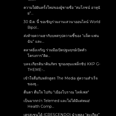
ความใฝ่ฝันครั้งใหม่ของผู้ชายชื่อ “สมโภชน์ อาหุนั
ย”...
30 มี.ค. นี้ ขอเชิญร่วมงานเสวนาออนไลน์ World
Bipol...
ส่งท้ายความฮากับบทสรุปความซี้ของ “แจ็ค-แฟน
ฉัน” และ...
ตลาดยิ่งเจริญ ร่วมมือเปิดปฐมฤกษ์เปิดตัว
โครงการ"คิด...
บลจ.เกียรตินาคินภัทร ชูกองทุนแฟล็กชิป KKP G-
THEME-...
เข้าใจสื่อกับหลักสูตร The Media สู่ความสำเร็จ
ของธุ...
ตื่นตา ตื่นใจ ไปกับ "เมืองโบราณ ไลท์เฟส"
เป็นมากกว่า Telemed และไม่ได้มีแต่หมอ!
Health Comp...
เครสเชนโด้ (CRESCENDO) นำเพลง “ตะเกียง”