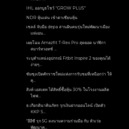
IHL ออกบูธโชว์ “GROW PLUS”
NDR หุ้นเด่น เข้าตาเซียนหุ้น
เชลล์ จับมือ depa สานฝันคนรุ่นใหม่พัฒนาเมือง
แห่งอน...
เผยโฉม Amazfit T-Rex Pro สุดยอด นาฬิกา
สมาร์ทวอทช์ ...
ระบุตำแหน่งอุปกรณ์ Fitbit Inspire 2 ของคุณได้
ง่ายๆ...
ซัมซุงเปิดศักราชใหม่แห่งการรับชมที่เหนือกว่า ให้
คุ...
สิงห์ เอสเตท ได้สิทธิ์ซื้อหุ้น 30% ในโรงงานผลิต
ไฟฟ...
ธ.เกียรตินาคินภัทร รุกเงินฝากออนไลน์ เปิดตัว
KKP S...
“อีอีซี รุก 5G ลงนามความร่วมมือ กับ หัวเว่ย
พัฒนาค...