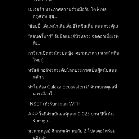
เมเจอร์ฯ ประกาศความร่วมมือกับ โซฟิเทล
กรุงเทพ สุขุ...
‘ช้อปปี้’ เดินหน้าเติมเต็มอีโคซิสเต็ม หนุนกระตุ้นเ...
“ลอนดรี้บาร์” จับมือแบงก์บัวหลวง จัดดอกเบี้ยเรท
พิเ...
การีนาเปิดตัวนักรบหญิง ‘ศยามนาคา เวเรส’ สกิน
ไทยรุ่...
ทรัสต์ กอล์ฟรุกระดับโลกประกาศเป็นผู้สนับสนุน
หลัก ร...
ทำไมต้อง Galaxy Ecosystem? ค้นพบเหตุผลที่
ควรเลือกใ...
INSET เด้งรับกระแส WFH
AKP ใจดีจ่ายปันผลหุ้นละ 0.023 บาท ปีนี้เน้น
รักษาฐา...
ชะตามนุษย์ ศึกเทพเจ้า พบกับ 2 โปสเตอร์พร้อม
คลิปล่า...