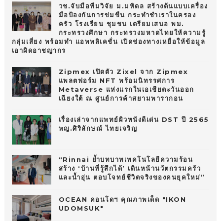
วช.จับมือทีมวิจัย ม.มหิดล สร้างต้นแบบเครื่อง
มือป้องกันการข่มขืน กระทำชำเราในครอง
ครัว โรงเรียน ชุมชน เตรียมเสนอ พม.
กระทรวงศึกษา กระทรวงมหาดไทยให้ความรู้
กลุ่มเสี่ยง พร้อมทำ แอพพลิเคชั่น เปิดช่องทางเหยื่อให้ข้อมูล
เอาผิดอาชญากร
Zipmex เปิดตัว Zixel จาก Zipmex
แพลตฟอร์ม NFT พร้อมนิทรรศการ
Metaverse แห่งแรกในเอเชียตะวันออก
เฉียงใต้ ณ ศูนย์การค้าสยามพารากอน
เรื่องเล่าจากแพทย์ผิวหนังดีเด่น DST ปี 2565
พญ.ศิริลักษณ์ ไทยเจริญ
“Rinnai ย้ำบทบาทเทคโนโลยีความร้อน
สร้าง ‘บ้านที่รู้สึกได้’ เดินหน้านวัตกรรมครัว
และน้ำอุ่น ตอบโจทย์ชีวิตจริงของคนยุคใหม่”
OCEAN คอนโดฯ คุณภาพเด็ด "IKON
UDOMSUK"