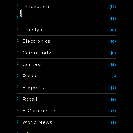
Innovation
(12)
ิิีิิิิิ
(12)
Lifestyle
(10)
Electronics
(10)
Community
(8)
Contest
(8)
Police
(5)
E-Sports
(4)
Retail
(4)
E-Commerce
(3)
World News
(3)