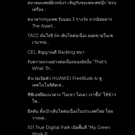
สมาคมแพทย์ผิวหนังฯ เชิญรับชมเพจเฟซบุ๊ก “ครบ
เครื่อง...
ธนาคารกรุงเทพ รับมอบ 3 รางวัล จากนิตยสาร
The Asset...
TACC มั่นใจปี 64 เติบโตต่อเนื่อง ยอดขายในเซ
เว่นฯกล...
GEL สัญญาณดี Backlog หนา
รับความแรงอย่างต่อเนื่องของอัลบั้ม “That’s
What Th...
หัวเว่ยเปิดตัว HUAWEI FreeBuds 4i ชู
เทคโนโลยีตัดเส...
ซีพีเอฟยึดแนวทาง "ไม่เขา ไม่เผา เราซื้อ" ใช้ข้าว
โพ...
ฮิลตัน ตั้งเป้าเติบโตต่อเนื่องในประเทศไทย โดย
วางแผ...
101 True Digital Park เปิดพื้นที่ “My Green
Work P...