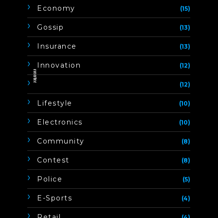
Economy
(15)
Gossip
(13)
Insurance
(13)
Innovation
(12)
ิิีิิิิิ
(12)
Lifestyle
(10)
Electronics
(10)
Community
(8)
Contest
(8)
Police
(5)
E-Sports
(4)
Retail
(4)