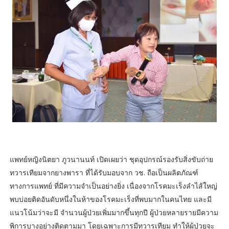
แพทย์หญิงนิตยา ภูวนานนท์ เปิดเผยว่า ชุดอุปกรณ์รองรับสิ่งขับถ่าย
ทวารเทียมจากยางพารา ที่ได้รับมอบจาก วช. ถือเป็นผลิตภัณฑ์
ทางการแพทย์ ที่มีความจําเป็นอย่างยิ่ง เนื่องจากโรคมะเร็งลําไส้ใหญ่
พบบ่อยติดอันดับหนึ่งในห้าของโรคมะเร็งที่พบมากในคนไทย และมี
แนวโน้มว่าจะมี จํานวนผู้ป่วยเพิ่มมากขึ้นทุกปี ผู้ป่วยหลายรายมีความ
พิการบางอย่างติดตามมา โดยเฉพาะการมีทวารเทียม ทําให้ผู้ป่วยจะ