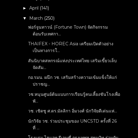
April
(141)
►
March
(250)
▼
ฟอร์จูนทาวน์ (Fortune Town) จัดกิจกรรม
ต้อนรับเทศกา...
THAIFEX - HOREC Asia เตรียมเปิดตัวอย่าง
เป็นทางการใ...
สันนิบาตสหกรณ์แห่งประเทศไทย เสริมเขี้ยวเล็บ
จัดสัม...
กอ.รมน. ผนึก วช. เสริมสร้างความเข้มแข็งให้แก่
ปราชญ...
วช.หนุนศูนย์ต้นแบบการเรียนรู้คนเลี้ยงชันโรงเพื่อ
พั...
วช. เชิดชู ศ.ดร.มัลลิกา อิ่มวงศ์ นักวิจัยดีเด่นแห่...
นักวิจัย วช. ร่วมประชุมของ UNCSTD ครั้งที่ 26
ที่ ...
โรงแรม ไฮแอท รีเจนซี่ กรุงเทพฯ สุขุมวิท ร่วมกับ