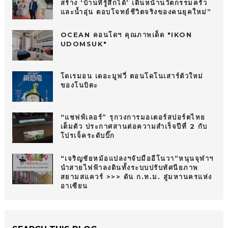
สร้าง ‘บ้านที่รู้สึกได้’ เดินหน้านวัตกรรมครัว
และน้ำอุ่น ตอบโจทย์ชีวิตจริงของคนยุคใหม่”
OCEAN คอนโดฯ คุณภาพเด็ด "IKON
UDOMSUK"
โดเรมอน เดอะมูฟวี่ ตอนโดโนเสาร์ตัวใหม่
ของโนบิตะ
“แชฟฟ์เลอร์” รุกวงการมอเตอร์สปอร์ตไทย
เต็มตัว ประกาศสานต่อความสำเร็จปีที่ 2 กับ
โปรเจ็คระดับบิ๊ก
“เจริญชัยหม้อแปลงฯจับมืออีโนวา”หนุนจุฬาฯ
นำสายไฟฟ้าลงดินทั้งระบบปรับทัศนียภาพ
สยามสแควร์ >>> ดัน ก.ท.ม. สู่มหานครแห่ง
อาเซียน