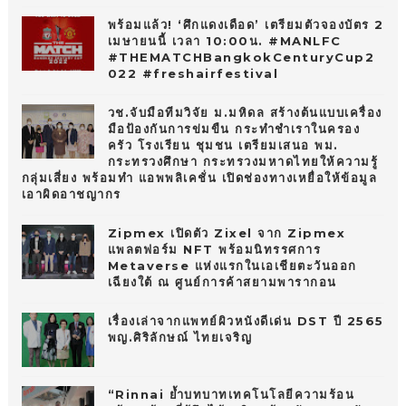
พร้อมแล้ว! ‘ศึกแดงเดือด’ เตรียมตัวจองบัตร 2
เมษายนนี้ เวลา 10:00น. #MANLFC
#THEMATCHBangkokCenturyCup2
022 #freshairfestival
วช.จับมือทีมวิจัย ม.มหิดล สร้างต้นแบบเครื่อง
มือป้องกันการข่มขืน กระทำชำเราในครอง
ครัว โรงเรียน ชุมชน เตรียมเสนอ พม.
กระทรวงศึกษา กระทรวงมหาดไทยให้ความรู้
กลุ่มเสี่ยง พร้อมทำ แอพพลิเคชั่น เปิดช่องทางเหยื่อให้ข้อมูล
เอาผิดอาชญากร
Zipmex เปิดตัว Zixel จาก Zipmex
แพลตฟอร์ม NFT พร้อมนิทรรศการ
Metaverse แห่งแรกในเอเชียตะวันออก
เฉียงใต้ ณ ศูนย์การค้าสยามพารากอน
เรื่องเล่าจากแพทย์ผิวหนังดีเด่น DST ปี 2565
พญ.ศิริลักษณ์ ไทยเจริญ
“Rinnai ย้ำบทบาทเทคโนโลยีความร้อน