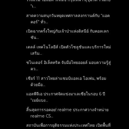
“เ...
สาดความสนุกวันหยุดเทศกาลสงกรานต์กับ “แอค
คอร์” ทั่ว...
เปิดฉากครั้งใหญ่กับเจ้าป่าแห่งดิสนีย์ กับคอลเลก
ชัน...
เดลล์ เทคโนโลยีส์ เปิดตัวโซลูชันและบริการใหม่
เสริม...
ชไนเดอร์ อิเล็คทริค จับมือไทยออยล์ มอบความรู้สู่
คว...
เชียร์ 11 สาวไทยล่าแชมป์แอลเอ โอเพ่น, พร้อม
ด้วยมือ...
แอลพีจีเอ ประกาศจัดแข่งมาเลเซียในรอบ 6 ปี
“เมย์แบง...
สิ้นสุดการรอคอย! realme ประกาศวางจำหน่าย
realme C5...
สถาบันเพื่อการยุติธรรมแห่งประเทศไทย เปิดพื้นที่