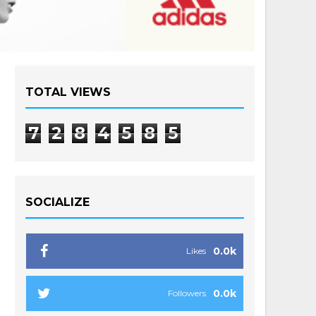
TOTAL VIEWS
7
2
8
4
5
8
5
SOCIALIZE
0.0k
Likes
0.0k
Followers