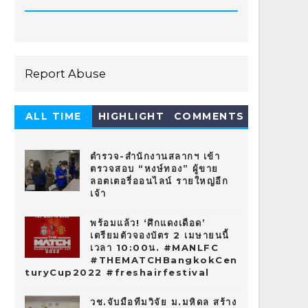
Report Abuse
ALL TIME
HIGHLIGHT
COMMENTS
HOT 10
ตำรวจ-สำนักงานสลากฯ เข้า
ตรวจสอบ “หงษ์ทอง” ผู้ขาย
ลอตเตอรี่ออนไลน์ รายใหญ่อีก
เจ้า
พร้อมแล้ว! ‘ศึกแดงเดือด’
เตรียมตัวจองบัตร 2 เมษายนนี้
เวลา 10:00น. #MANLFC
#THEMATCHBangkokCen
turyCup2022 #freshairfestival
วช.จับมือทีมวิจัย ม.มหิดล สร้าง