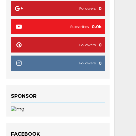
0
Followers
0.0k
Subscribes
0
Followers
0
Followers
SPONSOR
FACEBOOK