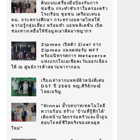
ต้นแบบเครื่องมือป้องกันการ
ข่มขืน กระทำชำเราในครองครัว
โรงเรียน ชุมชน เตรียมเสนอ
พม. กระทรวงศึกษา กระทรวงมหาดไทยให้
ความรู้กลุ่มเสี่ยง พร้อมทำ แอพพลิเคชั่น เปิด
ช่องทางเหยื่อให้ข้อมูลเอาผิดอาชญากร
Zipmex เปิดตัว Zixel จาก
Zipmex แพลตฟอร์ม NFT
พร้อมนิทรรศการ Metaverse
แห่งแรกในเอเชียตะวันออกเฉียง
ใต้ ณ ศูนย์การค้าสยามพารากอน
เรื่องเล่าจากแพทย์ผิวหนังดีเด่น
DST ปี 2565 พญ.ศิริลักษณ์
ไทยเจริญ
“Rinnai ย้ำบทบาทเทคโนโลยี
ความร้อน สร้าง ‘บ้านที่รู้สึกได้’
เดินหน้านวัตกรรมครัวและน้ำอุ่น
ตอบโจทย์ชีวิตจริงของคนยุค
ใหม่”