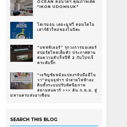
OCEAN คอนโดฯ คุณภาพเด็ด
"IKON UDOMSUK"
โดเรมอน เดอะมูฟวี่ ตอนโดโน
เสาร์ตัวใหม่ของโนบิตะ
“แชฟฟ์เลอร์” รุกวงการมอเตอร์
สปอร์ตไทยเต็มตัว ประกาศสาน
ต่อความสำเร็จปีที่ 2 กับโปรเจ็
คระดับบิ๊ก
“เจริญชัยหม้อแปลงฯจับมืออีโน
วา”หนุนจุฬาฯ นำสายไฟฟ้าลง
ดินทั้งระบบปรับทัศนียภาพ
สยามสแควร์ >>> ดัน ก.ท.ม. สู่
มหานครแห่งอาเซียน
SEARCH THIS BLOG