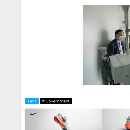
Tags
# Government