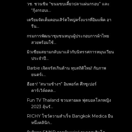
วช. ชวนชิม “ขนมขบเคี้ยวปลาแผ่นกรอบ” และ
“กุ้งกรอบเ...
เตรียมจัดเต็มคอนเสิร์ตใหญ่ครั้งแรกที่อิมแพ็ค อา
รีน...
กรมการพัฒนาชุมชนหนุนผู้ประกอบการผ้าไทย
สวยพร้อมใช้...
มิวเซียมสยามกลับมาแล้วกับนิทรรศการหมุนเวียน
ประจำปี...
Barbie เจิดจรัสเกินต้าน ทุบสถิติใหม่! กับภาพ
ยนตร์เ...
ฮือฮา! “สนามช้างฯ” อิมพอร์ต ศึกซูเปอร์
คาร์เวิล์ดคล...
Fun TV Thailand ชวนทายผล ฟุตบอลโลกหญิง
2023 ลุ้นรั...
RICHY โชว์ความสำเร็จ Bangkok Medica ยืน
หนึ่งคลินิก...