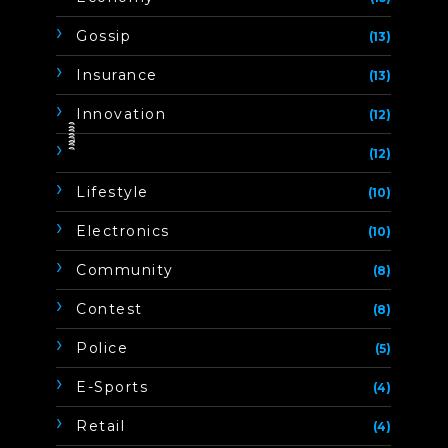
Gossip
(13)
Insurance
(13)
Innovation
(12)
ิิีิิิิิ
(12)
Lifestyle
(10)
Electronics
(10)
Community
(8)
Contest
(8)
Police
(5)
E-Sports
(4)
Retail
(4)