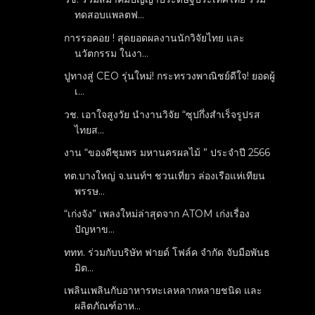
ทดสอบแพลตฟ...
การรอคอย ! สุดยอดผลงานนักวิจัยไทย และ
นวัตกรรม ในงา...
ปูทางสู่ CEO รุ่นใหม่! กระทรวงพาณิชย์ดีใจ! ยอดผู้
เ...
วช. เอาใจสูงวัย นำงานวิจัย “ซุปกึ่งสำเร็จรูปรส
ไทยส...
งาน “ของดีชุมพร มหานครผลไม้ ” ประจำปี 2566
ทต.บางใหญ่ จ.นนท์ฯ ชวนเที่ยว ล่องเรือแห่เทียน
พรรษ...
“เก่งจัง” เพลงใหม่ล่าสุดจาก ATOM เก่งเรื่อง
ปัญหาข...
ททท. ร่วมกับบริษัท ฟายด์ โฟล์ค จำกัด จับมือพันธ
มิต...
เพลินเพลินกับอาหารทะเลหลากหลายชนิด และ
ผลิตภัณฑ์อาห...