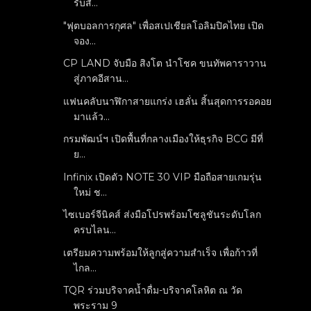
รับสั...
"ฟุตบอลการกุศล" เพื่อสเปเชียลโอลิมปิคไทย เปิด
จอง...
CP LAND จับมือ สิงโต นำโชค ขนทัพคาราวาน
สู่ภาคอีสาน...
แฟนคลับนาฬิกาสายแกร่ง เฮลั่น สิ้นสุดการรอคอย
มาแล้ว...
กรมพัฒน์ฯ เปิดพื้นที่กลางเมืองให้ธุรกิจ BCG มีที่
ย...
Infinix เปิดตัว NOTE 30 VIP มือถือสายเกมรุ่น
ใหม่ ช...
ไซเบอร์จีนิคส์ ส่งมือโปรพร้อมโซลูชันระดับโลก
ครบไลน...
เตรียมความพร้อมให้ลูกสู่ความสำเร็จ เพื่อก้าวที่
ไกล...
TQR ร่วมบริจาคน้ำดื่ม-บริจาคโลหิต ณ วัด
พระราม 9