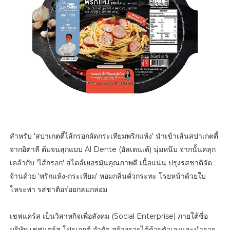
สำหรับ 'สปาเกตตี้ไส้กรอกผัดกระเทียมพริกแห้ง' นำเข้าเส้นสปาเกตตี้
จากอิตาลี ต้มจนสุกแบบ Al Dente (อัลเดนเต้) นุ่มหนึบ จากนั้นคลุก
เคล้ากับ 'ไส้กรอก' สไตล์เยอรมันคุณภาพดี เนื้อแน่น ปรุงรสชาติจัด
จ้านด้วย 'พริกแห้ง-กระเทียม' หอมกลิ่นคั่วกระทะ โรยหน้าด้วยใบ
โหระพา รสชาติอร่อยกลมกล่อม
เชฟแคร์ส เป็นวิสาหกิจเพื่อสังคม (Social Enterprise) ภายใต้ชื่อ
บริษัท เชฟแคร์ส โปรเจกต์ จำกัด สร้างรายได้ด้วยตัวเองและนำราย