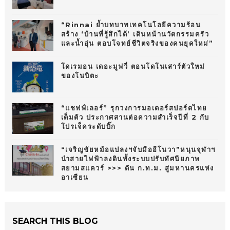
“Rinnai ย้ำบทบาทเทคโนโลยีความร้อน
สร้าง ‘บ้านที่รู้สึกได้’ เดินหน้านวัตกรรมครัว
และน้ำอุ่น ตอบโจทย์ชีวิตจริงของคนยุคใหม่”
โดเรมอน เดอะมูฟวี่ ตอนโดโนเสาร์ตัวใหม่
ของโนบิตะ
“แชฟฟ์เลอร์” รุกวงการมอเตอร์สปอร์ตไทย
เต็มตัว ประกาศสานต่อความสำเร็จปีที่ 2 กับ
โปรเจ็คระดับบิ๊ก
“เจริญชัยหม้อแปลงฯจับมืออีโนวา”หนุนจุฬาฯ
นำสายไฟฟ้าลงดินทั้งระบบปรับทัศนียภาพ
สยามสแควร์ >>> ดัน ก.ท.ม. สู่มหานครแห่ง
อาเซียน
SEARCH THIS BLOG