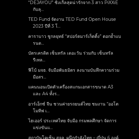
“DEJAYOU” ซิงเกิ้ลสุดน่ารักจาก 3 สาว PiXXiE
กับลุ...
TED Fund จัดงาน TED Fund Open House
2023 ปีที่ 3 โ...
คาราบาว ชูกลยุทธ์ “สปอร์ตมาร์เก็ตติ้ง” ตอกย้ำแบ
รนด...
บัตรเครดิต เซ็นทรัล เดอะวัน ร่วมกับ เซ็นทรัล
รีเทล...
ฟีโบ้ มจธ. จับมือพันธมิตร ลงนามบันทึกความร่วม
มือสร...
แคนนอนเปิดตัวเครื่องสแกนเอกสารขนาด A3
และ A4 ทั้งร...
อาร์เอ็กซ์ จีน ชวนค่ายรถยนต์ไทย ชมงาน “ออโต
โมทีฟ เ...
ไฮเออร์ ประเทศไทย จับมือ กรมพลศึกษา จัดการ
แข่งขันแ...
สถาบันโคเซ็น สจล. ผนึกกำลังไทย – ญี่ปุ่น 6 องค์