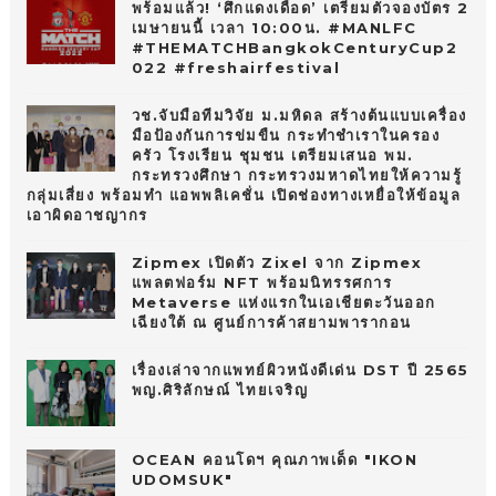
พร้อมแล้ว! ‘ศึกแดงเดือด’ เตรียมตัวจองบัตร 2
เมษายนนี้ เวลา 10:00น. #MANLFC
#THEMATCHBangkokCenturyCup2
022 #freshairfestival
วช.จับมือทีมวิจัย ม.มหิดล สร้างต้นแบบเครื่อง
มือป้องกันการข่มขืน กระทำชำเราในครอง
ครัว โรงเรียน ชุมชน เตรียมเสนอ พม.
กระทรวงศึกษา กระทรวงมหาดไทยให้ความรู้
กลุ่มเสี่ยง พร้อมทำ แอพพลิเคชั่น เปิดช่องทางเหยื่อให้ข้อมูล
เอาผิดอาชญากร
Zipmex เปิดตัว Zixel จาก Zipmex
แพลตฟอร์ม NFT พร้อมนิทรรศการ
Metaverse แห่งแรกในเอเชียตะวันออก
เฉียงใต้ ณ ศูนย์การค้าสยามพารากอน
เรื่องเล่าจากแพทย์ผิวหนังดีเด่น DST ปี 2565
พญ.ศิริลักษณ์ ไทยเจริญ
OCEAN คอนโดฯ คุณภาพเด็ด "IKON
UDOMSUK"