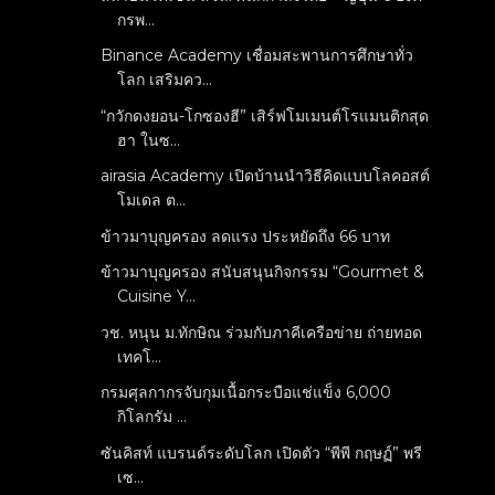
กรพ...
Binance Academy เชื่อมสะพานการศึกษาทั่ว
โลก เสริมคว...
“กวักดงยอน-โกซองฮี” เสิร์ฟโมเมนต์โรแมนติกสุด
ฮา ในซ...
airasia Academy เปิดบ้านนำวิธีคิดแบบโลคอสต์
โมเดล ต...
ข้าวมาบุญครอง ลดแรง ประหยัดถึง 66 บาท
ข้าวมาบุญครอง สนับสนุนกิจกรรม “Gourmet &
Cuisine Y...
วช. หนุน ม.ทักษิณ ร่วมกับภาคีเครือข่าย ถ่ายทอด
เทคโ...
กรมศุลกากรจับกุมเนื้อกระบือแช่แข็ง 6,000
กิโลกรัม ...
ซันคิสท์ แบรนด์ระดับโลก เปิดตัว “พีพี กฤษฏ์” พรี
เซ...