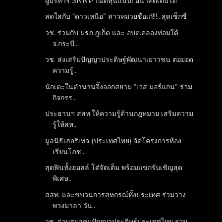
ผู้บริหาร SNNP กอดหุ้นแน่น! อนาคตเติบโต
สดใสกับ “ดาวเหนือ” สาวหมวยชื่อเก๋!!!...สุดเซ็กซี่
วช. ร่วมกับ มรภ.ภูเก็ต และ อบต.คลองท่อมใต้
จ.กระบี...
วช. ส่งเสริมปัญญาประดิษฐ์พัฒนาเยาวชน ต่อยอด
ความรู้...
นักเตะในตำนานจิ้งจอกสยาม “เวส มอร์แกน” ร่วม
กิจกรร...
ประธานฯ สสท.ให้ความรู้ด้านกฎหมาย เสริมความ
รู้ให้สห...
มูลนิธิเฮอริเทจ (ประเทศไทย) จัดโครงการห้อง
เรียนโภช...
สุดฟินทั้งฮอลล์ โต๋จัดเต็ม พร้อมแขกรับเชิญสุด
พิเศษ...
สสท. และขบวนการสหกรณ์ทั้งประเทศ ร่วมวาง
พวงมาลา วัน...
วช. ร่วมสมาคมปัญญาประดิษฐ์ประเทศไทย ร่วม