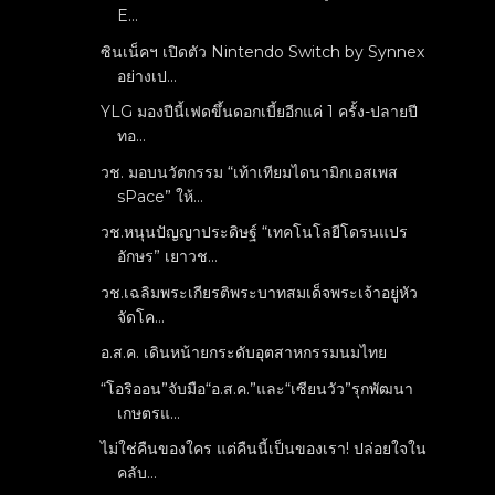
E...
ซินเน็คฯ เปิดตัว Nintendo Switch by Synnex
อย่างเป...
YLG มองปีนี้เฟดขึ้นดอกเบี้ยอีกแค่ 1 ครั้ง-ปลายปี
ทอ...
วช. มอบนวัตกรรม “เท้าเทียมไดนามิกเอสเพส
sPace” ให้...
วช.หนุนปัญญาประดิษฐ์ “เทคโนโลยีโดรนแปร
อักษร” เยาวช...
วช.เฉลิมพระเกียรติพระบาทสมเด็จพระเจ้าอยู่หัว
จัดโค...
อ.ส.ค. เดินหน้ายกระดับอุตสาหกรรมนมไทย
“โอริออน”จับมือ“อ.ส.ค.”และ“เซียนวัว”รุกพัฒนา
เกษตรแ...
ไม่ใช่คืนของใคร แต่คืนนี้เป็นของเรา! ปล่อยใจใน
คลับ...