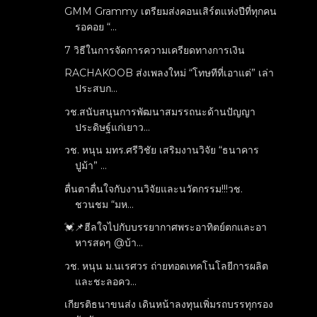
GMM Grammy เตรียมส่งคอนเสิร์ตแห่งปีที่ทุกคน
รอคอย “...
7 วิธีในการจัดการความเครียดทางการเงิน
RACHAKOOB ส่งเพลงใหม่ “โทษทีที่เอาแต่” เล่า
ประสบก...
วช.สนับสนุนการพัฒนาสมรรถนะด้านปัญญา
ประดิษฐ์แก่เยาว...
วช. หนุน มทร.ศรีวิชัย เสริมงานวิจัย “ธนาคาร
ปูม้า” ...
ตื่นตาตื่นใจกับงานวิจัยและนวัตกรรม!!!วช.
ชวนชม “มห...
💓📌ฮีลใจไปกับบรรยากาศพระอาทิตย์ตกและอา
หารสดๆ @บ้า...
วช. หนุน ม.นเรศวร ถ่ายทอดเทคโนโลยีการผลิต
และชะลอคว...
เกียรติธนาขนส่ง เดินหน้าลงทุนเพิ่มรถบรรทุกรอง