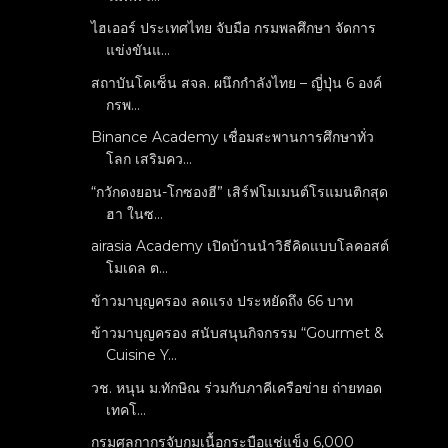
ไฮเออร์ ประเทศไทย จับมือ กรมพลศึกษา จัดการ
แข่งขันแ...
สถาบันโคเซ็น สจล. ผนึกกำลังไทย – ญี่ปุ่น 6 องค์
กรพ...
Binance Academy เชื่อมสะพานการศึกษาทั่ว
โลก เสริมคว...
“กวักดงยอน-โกซองฮี” เสิร์ฟโมเมนต์โรแมนติกสุด
ฮา ในซ...
airasia Academy เปิดบ้านนำวิธีคิดแบบโลคอสต์
โมเดล ต...
ข้าวมาบุญครอง ลดแรง ประหยัดถึง 66 บาท
ข้าวมาบุญครอง สนับสนุนกิจกรรม “Gourmet &
Cuisine Y...
วช. หนุน ม.ทักษิณ ร่วมกับภาคีเครือข่าย ถ่ายทอด
เทคโ...
กรมศุลกากรจับกุมเนื้อกระบือแช่แข็ง 6,000