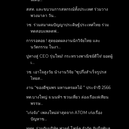
สสท. และขบวนการสหกรณ์ทั้งประเทศ ร่วมวาง
พวงมาลา วัน...
วช. ร่วมสมาคมปัญญาประดิษฐ์ประเทศไทย ร่วม
ทดสอบแพลตฟ...
การรอคอย ! สุดยอดผลงานนักวิจัยไทย และ
นวัตกรรม ในงา...
ปูทางสู่ CEO รุ่นใหม่! กระทรวงพาณิชย์ดีใจ! ยอดผู้
เ...
วช. เอาใจสูงวัย นำงานวิจัย “ซุปกึ่งสำเร็จรูปรส
ไทยส...
งาน “ของดีชุมพร มหานครผลไม้ ” ประจำปี 2566
ทต.บางใหญ่ จ.นนท์ฯ ชวนเที่ยว ล่องเรือแห่เทียน
พรรษ...
“เก่งจัง” เพลงใหม่ล่าสุดจาก ATOM เก่งเรื่อง
ปัญหาข...
ททท. ร่วมกับบริษัท ฟายด์ โฟล์ค จำกัด จับมือพันธ