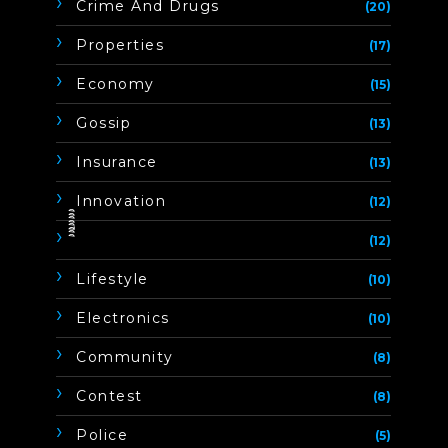
Crime And Drugs
(20)
Properties
(17)
Economy
(15)
Gossip
(13)
Insurance
(13)
Innovation
(12)
ิิีิิิิิ
(12)
Lifestyle
(10)
Electronics
(10)
Community
(8)
Contest
(8)
Police
(5)