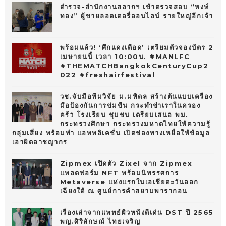
ตำรวจ-สำนักงานสลากฯ เข้าตรวจสอบ “หงษ์
ทอง” ผู้ขายลอตเตอรี่ออนไลน์ รายใหญ่อีกเจ้า
พร้อมแล้ว! ‘ศึกแดงเดือด’ เตรียมตัวจองบัตร 2
เมษายนนี้ เวลา 10:00น. #MANLFC
#THEMATCHBangkokCenturyCup2
022 #freshairfestival
วช.จับมือทีมวิจัย ม.มหิดล สร้างต้นแบบเครื่อง
มือป้องกันการข่มขืน กระทำชำเราในครอง
ครัว โรงเรียน ชุมชน เตรียมเสนอ พม.
กระทรวงศึกษา กระทรวงมหาดไทยให้ความรู้
กลุ่มเสี่ยง พร้อมทำ แอพพลิเคชั่น เปิดช่องทางเหยื่อให้ข้อมูล
เอาผิดอาชญากร
Zipmex เปิดตัว Zixel จาก Zipmex
แพลตฟอร์ม NFT พร้อมนิทรรศการ
Metaverse แห่งแรกในเอเชียตะวันออก
เฉียงใต้ ณ ศูนย์การค้าสยามพารากอน
เรื่องเล่าจากแพทย์ผิวหนังดีเด่น DST ปี 2565
พญ.ศิริลักษณ์ ไทยเจริญ