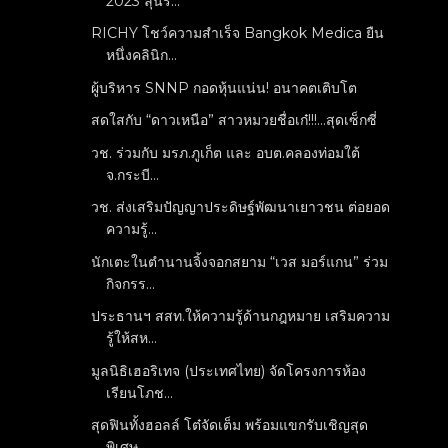
2023 ลุ้นรั...
RICHY โชว์ความสำเร็จ Bangkok Medica ยืน
หนึ่งคลินิก...
ผู้บริหาร SNNP กอดหุ้นแน่น! อนาคตเติบโต
สดใสกับ “ดาวเหนือ” สาวหมวยชื่อเก๋!!!...สุดเซ็กซี่
วช. ร่วมกับ มรภ.ภูเก็ต และ อบต.คลองท่อมใต้
จ.กระบี...
วช. ส่งเสริมปัญญาประดิษฐ์พัฒนาเยาวชน ต่อยอด
ความรู้...
นักเตะในตำนานจิ้งจอกสยาม “เวส มอร์แกน” ร่วม
กิจกรร...
ประธานฯ สสท.ให้ความรู้ด้านกฎหมาย เสริมความ
รู้ให้สห...
มูลนิธิเฮอริเทจ (ประเทศไทย) จัดโครงการห้อง
เรียนโภช...
สุดฟินทั้งฮอลล์ โต๋จัดเต็ม พร้อมแขกรับเชิญสุด
พิเศษ...