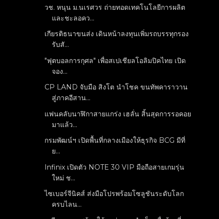
วช. หนุน ม.นเรศวร ถ่ายทอดเทคโนโลยีการผลิต
และชะลอคว...
เกียรติธนาขนส่ง เดินหน้าลงทุนเพิ่มรถบรรทุกรอง
รับสั...
"ฟุตบอลการกุศล" เพื่อสเปเชียลโอลิมปิคไทย เปิด
จอง...
CP LAND จับมือ สิงโต นำโชค ขนทัพคาราวาน
สู่ภาคอีสาน...
แฟนคลับนาฬิกาสายแกร่ง เฮลั่น สิ้นสุดการรอคอย
มาแล้ว...
กรมพัฒน์ฯ เปิดพื้นที่กลางเมืองให้ธุรกิจ BCG มีที่
ย...
Infinix เปิดตัว NOTE 30 VIP มือถือสายเกมรุ่น
ใหม่ ช...
ไซเบอร์จีนิคส์ ส่งมือโปรพร้อมโซลูชันระดับโลก
ครบไลน...