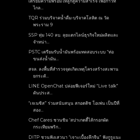
เตรียมความพร้อมให้ลูกสู่ความสำเร็จ เพื่อก้าวที่
ไกล...
TQR ร่วมบริจาคน้ำดื่ม-บริจาคโลหิต ณ วัด
พระราม 9
SSP ทุ่ม 140 ลบ. ลุยแตกไลน์ธุรกิจใหม่ผลิตและ
จำหน่า...
PSTC เตรียมรับน้ำมันพร้อมทดสอบระบบ “ท่อ
ขนส่งน้ำมัน...
สจล. ลงพื้นที่สำรวจจุดเกิดเหตุโครงสร้างสะพาน
ยกระดั...
LINE OpenChat ปล่อยฟีเจอร์ใหม่ “Live talk”
ดันประส...
“เจเนซิส” ร่วมสนับสนุน สกอตติช โอเพ่น เป็นปีที่
สอง...
Chef Cares ชวนชิม 'สปาเกตตี้ไส้กรอกผัด
กระเทียมพริก...
DITP ชวนฟังเสวนา “เจาะเบื้องลึกจีน” ฟังกูรูแนะ