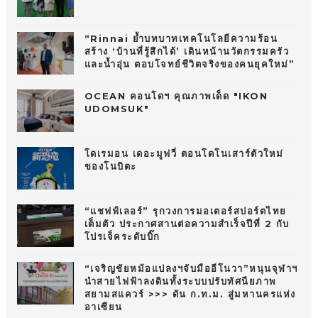
“Rinnai ย้ำบทบาทเทคโนโลยีความร้อน
สร้าง ‘บ้านที่รู้สึกได้’ เดินหน้านวัตกรรมครัว
และน้ำอุ่น ตอบโจทย์ชีวิตจริงของคนยุคใหม่”
OCEAN คอนโดฯ คุณภาพเด็ด "IKON
UDOMSUK"
โดเรมอน เดอะมูฟวี่ ตอนโดโนเสาร์ตัวใหม่
ของโนบิตะ
“แชฟฟ์เลอร์” รุกวงการมอเตอร์สปอร์ตไทย
เต็มตัว ประกาศสานต่อความสำเร็จปีที่ 2 กับ
โปรเจ็คระดับบิ๊ก
“เจริญชัยหม้อแปลงฯจับมืออีโนวา”หนุนจุฬาฯ
นำสายไฟฟ้าลงดินทั้งระบบปรับทัศนียภาพ
สยามสแควร์ >>> ดัน ก.ท.ม. สู่มหานครแห่ง
อาเซียน