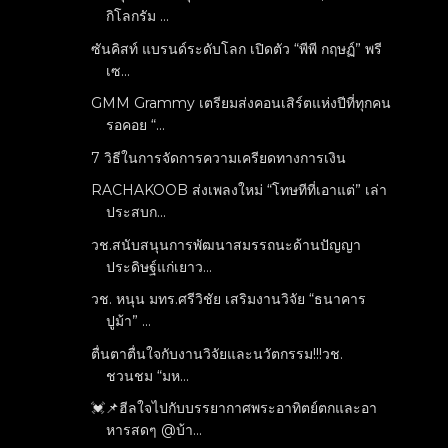
กิโลกรัม ...
ซันคิสท์ แบรนด์ระดับโลก เปิดตัว “พีพี กฤษฏ์” พรี
เซ...
GMM Grammy เตรียมส่งคอนเสิร์ตแห่งปีที่ทุกคน
รอคอย “...
7 วิธีในการจัดการความเครียดทางการเงิน
RACHAKOOB ส่งเพลงใหม่ “โทษทีที่เอาแต่” เล่า
ประสบก...
วช.สนับสนุนการพัฒนาสมรรถนะด้านปัญญา
ประดิษฐ์แก่เยาว...
วช. หนุน มทร.ศรีวิชัย เสริมงานวิจัย “ธนาคาร
ปูม้า” ...
ตื่นตาตื่นใจกับงานวิจัยและนวัตกรรม!!!วช.
ชวนชม “มห...
💓📌ฮีลใจไปกับบรรยากาศพระอาทิตย์ตกและอา
หารสดๆ @บ้า...