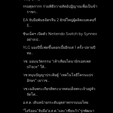
กรมศุลกากร ร่วมพิธีถวายสัตย์ปฏิญาณเพื่อเป็นข้า
ราชก...
EA จับมือพันธมิตรจีน 2 ยักษ์ใหญ่ผู้ผลิตแบตเตอรี่
E...
ซินเน็คฯ เปิดตัว Nintendo Switch by Synnex
อย่างเป...
YLG มองปีนี้เฟดขึ้นดอกเบี้ยอีกแค่ 1 ครั้ง-ปลายปี
ทอ...
วช. มอบนวัตกรรม “เท้าเทียมไดนามิกเอสเพส
sPace” ให้...
วช.หนุนปัญญาประดิษฐ์ “เทคโนโลยีโดรนแปร
อักษร” เยาวช...
วช.เฉลิมพระเกียรติพระบาทสมเด็จพระเจ้าอยู่หัว
จัดโค...
อ.ส.ค. เดินหน้ายกระดับอุตสาหกรรมนมไทย
“โอริออน”จับมือ“อ.ส.ค.”และ“เซียนวัว”รุกพัฒนา