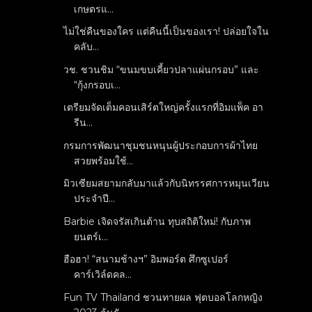
เกษตรแ...
ไม่ใช่คืนของใคร แต่คืนนี้เป็นของเรา! ปล่อยใจใน
คลับ...
วช. ชวนชิม “ขนมขบเคี้ยวปลาแผ่นกรอบ” และ
“กุ้งกรอบเ...
เตรียมจัดเต็มคอนเสิร์ตใหญ่ครั้งแรกที่อิมแพ็ค อา
รีน...
กรมการพัฒนาชุมชนหนุนผู้ประกอบการผ้าไทย
สวยพร้อมใช้...
มิวเซียมสยามกลับมาแล้วกับนิทรรศการหมุนเวียน
ประจำปี...
Barbie เจิดจรัสเกินต้าน ทุบสถิติใหม่! กับภาพ
ยนตร์เ...
ฮือฮา! “สนามช้างฯ” อิมพอร์ต ศึกซูเปอร์
คาร์เวิล์ดคล...
Fun TV Thailand ชวนทายผล ฟุตบอลโลกหญิง