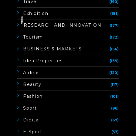
Travel
(190)
Exhibition
(181)
ิิีิิิิิRESEARCH AND INNOVATION
(177)
Tourism
(172)
BUSINESS & MARKETS
(154)
Idea Properties
(139)
Airline
(120)
Beauty
(117)
Fashion
(101)
Sport
(96)
Digital
(67)
E-Sport
(57)