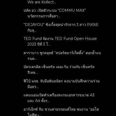
We are Kollect...
ปลัด อว. เปิดตัวระบบ “COMMU MAX”
นวัตกรรมการสื่อสา...
“DEJAYOU” ซิงเกิ้ลสุดน่ารักจาก 3 สาว PiXXiE
กับลุ...
TED Fund จัดงาน TED Fund Open House
2023 ปีที่ 3 โ...
คาราบาว ชูกลยุทธ์ “สปอร์ตมาร์เก็ตติ้ง” ตอกย้ำแบ
รนด...
บัตรเครดิต เซ็นทรัล เดอะวัน ร่วมกับ เซ็นทรัล
รีเทล...
ฟีโบ้ มจธ. จับมือพันธมิตร ลงนามบันทึกความร่วม
มือสร...
แคนนอนเปิดตัวเครื่องสแกนเอกสารขนาด A3
และ A4 ทั้งร...
อาร์เอ็กซ์ จีน ชวนค่ายรถยนต์ไทย ชมงาน “ออโต
โมทีฟ เ...