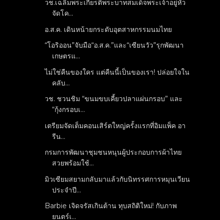
วช.เฉลิมพระเกียรติพระบาทสมเด็จพระเจ้าอยู่หัว
จัดโค...
อ.ส.ค. เดินหน้ายกระดับอุตสาหกรรมนมไทย
“โอริออน”จับมือ“อ.ส.ค.”และ“เซียนวัว”รุกพัฒนา
เกษตรแ...
ไม่ใช่คืนของใคร แต่คืนนี้เป็นของเรา! ปล่อยใจใน
คลับ...
วช. ชวนชิม “ขนมขบเคี้ยวปลาแผ่นกรอบ” และ
“กุ้งกรอบเ...
เตรียมจัดเต็มคอนเสิร์ตใหญ่ครั้งแรกที่อิมแพ็ค อา
รีน...
กรมการพัฒนาชุมชนหนุนผู้ประกอบการผ้าไทย
สวยพร้อมใช้...
มิวเซียมสยามกลับมาแล้วกับนิทรรศการหมุนเวียน
ประจำปี...
Barbie เจิดจรัสเกินต้าน ทุบสถิติใหม่! กับภาพ
ยนตร์เ...