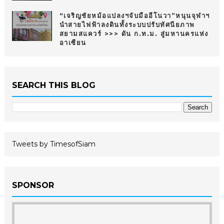
“เจริญชัยหม้อแปลงฯจับมืออีโนวา”หนุนจุฬาฯ
นำสายไฟฟ้าลงดินทั้งระบบปรับทัศนียภาพ
สยามสแควร์ >>> ดัน ก.ท.ม. สู่มหานครแห่ง
อาเซียน
SEARCH THIS BLOG
Tweets by TimesofSiam
SPONSOR