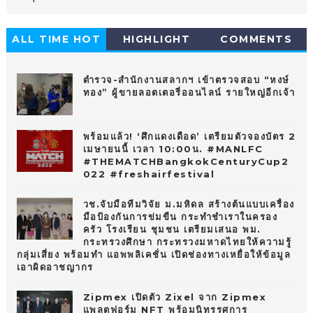
ALL TIME HOT
HIGHLIGHT
COMMENTS
10
ตำรวจ-สำนักงานสลากฯ เข้าตรวจสอบ “หงษ์
ทอง” ผู้ขายลอตเตอรี่ออนไลน์ รายใหญ่อีกเจ้า
พร้อมแล้ว! ‘ศึกแดงเดือด’ เตรียมตัวจองบัตร 2
เมษายนนี้ เวลา 10:00น. #MANLFC
#THEMATCHBangkokCenturyCup2
022 #freshairfestival
วช.จับมือทีมวิจัย ม.มหิดล สร้างต้นแบบเครื่อง
มือป้องกันการข่มขืน กระทำชำเราในครอง
ครัว โรงเรียน ชุมชน เตรียมเสนอ พม.
กระทรวงศึกษา กระทรวงมหาดไทยให้ความรู้
กลุ่มเสี่ยง พร้อมทำ แอพพลิเคชั่น เปิดช่องทางเหยื่อให้ข้อมูล
เอาผิดอาชญากร
Zipmex เปิดตัว Zixel จาก Zipmex
แพลตฟอร์ม NFT พร้อมนิทรรศการ