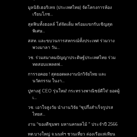
มูลนิธิเฮอริเทจ (ประเทศไทย) จัดโครงการห้อง
เรียนโภช...
สุดฟินทั้งฮอลล์ โต๋จัดเต็ม พร้อมแขกรับเชิญสุด
พิเศษ...
สสท. และขบวนการสหกรณ์ทั้งประเทศ ร่วมวาง
พวงมาลา วัน...
วช. ร่วมสมาคมปัญญาประดิษฐ์ประเทศไทย ร่วม
ทดสอบแพลตฟ...
การรอคอย ! สุดยอดผลงานนักวิจัยไทย และ
นวัตกรรม ในงา...
ปูทางสู่ CEO รุ่นใหม่! กระทรวงพาณิชย์ดีใจ! ยอดผู้
เ...
วช. เอาใจสูงวัย นำงานวิจัย “ซุปกึ่งสำเร็จรูปรส
ไทยส...
งาน “ของดีชุมพร มหานครผลไม้ ” ประจำปี 2566
ทต.บางใหญ่ จ.นนท์ฯ ชวนเที่ยว ล่องเรือแห่เทียน