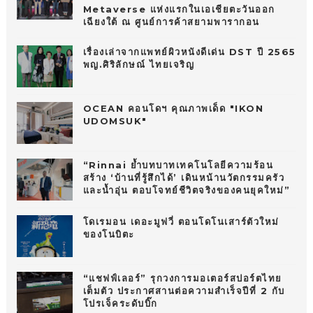
Metaverse แห่งแรกในเอเชียตะวันออก
เฉียงใต้ ณ ศูนย์การค้าสยามพารากอน
เรื่องเล่าจากแพทย์ผิวหนังดีเด่น DST ปี 2565
พญ.ศิริลักษณ์ ไทยเจริญ
OCEAN คอนโดฯ คุณภาพเด็ด "IKON
UDOMSUK"
“Rinnai ย้ำบทบาทเทคโนโลยีความร้อน
สร้าง ‘บ้านที่รู้สึกได้’ เดินหน้านวัตกรรมครัว
และน้ำอุ่น ตอบโจทย์ชีวิตจริงของคนยุคใหม่”
โดเรมอน เดอะมูฟวี่ ตอนโดโนเสาร์ตัวใหม่
ของโนบิตะ
“แชฟฟ์เลอร์” รุกวงการมอเตอร์สปอร์ตไทย
เต็มตัว ประกาศสานต่อความสำเร็จปีที่ 2 กับ
โปรเจ็คระดับบิ๊ก