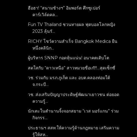
ฮือฮา! “สนามช้างฯ” อิมพอร์ต ศึกซูเปอร์
คาร์เวิล์ดคล...
Fun TV Thailand ชวนทายผล ฟุตบอลโลกหญิง
2023 ลุ้นรั...
RICHY โชว์ความสำเร็จ Bangkok Medica ยืน
หนึ่งคลินิก...
ผู้บริหาร SNNP กอดหุ้นแน่น! อนาคตเติบโต
สดใสกับ “ดาวเหนือ” สาวหมวยชื่อเก๋!!!...สุดเซ็กซี่
วช. ร่วมกับ มรภ.ภูเก็ต และ อบต.คลองท่อมใต้
จ.กระบี...
วช. ส่งเสริมปัญญาประดิษฐ์พัฒนาเยาวชน ต่อยอด
ความรู้...
นักเตะในตำนานจิ้งจอกสยาม “เวส มอร์แกน” ร่วม
กิจกรร...
ประธานฯ สสท.ให้ความรู้ด้านกฎหมาย เสริมความ
รู้ให้สห...