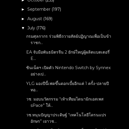
September
(197)
►
August
(169)
►
July
(176)
▼
กรมศุลกากร ร่วมพิธีถวายสัตย์ปฏิญาณเพื่อเป็นข้า
ราชก...
EA จับมือพันธมิตรจีน 2 ยักษ์ใหญ่ผู้ผลิตแบตเตอรี่
E...
ซินเน็คฯ เปิดตัว Nintendo Switch by Synnex
อย่างเป...
YLG มองปีนี้เฟดขึ้นดอกเบี้ยอีกแค่ 1 ครั้ง-ปลายปี
ทอ...
วช. มอบนวัตกรรม “เท้าเทียมไดนามิกเอสเพส
sPace” ให้...
วช.หนุนปัญญาประดิษฐ์ “เทคโนโลยีโดรนแปร
อักษร” เยาวช...