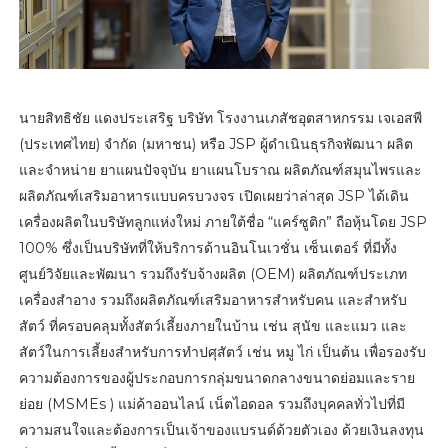
นายสิทธิชัย แดงประเสริฐ บริษัท โรงงานเภสัชอุตสาหกรรม เจเอสพี
(ประเทศไทย) จำกัด (มหาชน) หรือ JSP ผู้ดำเนินธุรกิจพัฒนา ผลิต
และจำหน่าย ยาแผนปัจจุบัน ยาแผนโบราณ ผลิตภัณฑ์สมุนไพรและ
ผลิตภัณฑ์เสริมอาหารแบบครบวงจร เปิดเผยว่าล่าสุด JSP ได้เดิน
เครื่องผลิตในบริษัทลูกแห่งใหม่ ภายใต้ชื่อ “แคร์ซูติก” ถือหุ้นโดย JSP
100% ซึ่งเป็นบริษัทที่ให้บริการด้านอินโนเวชั่น เซ็นเตอร์ ที่มีทั้ง
ศูนย์วิจัยและพัฒนา รวมถึงรับจ้างผลิต (OEM) ผลิตภัณฑ์ประเภท
เครื่องสำอาง รวมถึงผลิตภัณฑ์เสริมอาหารสำหรับคน และสำหรับ
สัตว์ ที่ครอบคลุมทั้งสัตว์เลี้ยงภายในบ้าน เช่น สุนัข และแมว และ
สัตว์ในการเลี้ยงสำหรับการทำปศุสัตว์ เช่น หมู ไก่ เป็นต้น เพื่อรองรับ
ความต้องการของผู้ประกอบการกลุ่มขนาดกลางขนาดย่อมและราย
ย่อย (MSMEs ) แม่ค้าออนไลน์ เน็ตไอดอล รวมถึงบุคคลทั่วไปที่มี
ความสนใจและต้องการเป็นเจ้าของแบรนด์ด้วยตัวเอง ด้วยเงินลงทุน