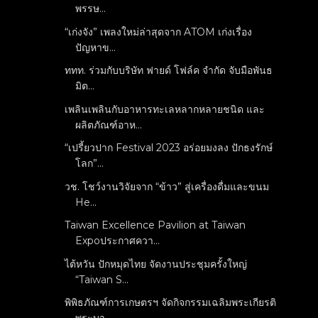
พรรษ...
“เก่งจัง” เพลงใหม่ล่าสุดจาก ATOM เก่งเรื่อง
ปัญหาข...
ททท. ร่วมกับบริษัท ฟายด์ โฟล์ค จำกัด จับมือพันธ
มิต...
เพลินเพลินกับอาหารทะเลหลากหลายชนิด และ
ผลิตภัณฑ์อาห...
“เปรี้ยวปาก Festival 2023 อร่อยมงลง ปักธงรักษ์
โลก”...
วช. โชว์งานวิจัยจาก “ข้าว” สู่เครื่องดื่มและขนม
He...
Taiwan Excellence Pavilion at Taiwan
Expoประกาศควา...
ไต้หวัน ปักหมุดไทย จัดงานประชุมครั้งใหญ่
“Taiwan S...
พิพิธภัณฑ์การเกษตรฯ จัดกิจกรรมเฉลิมพระเกียรติ