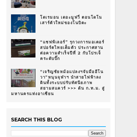
โดเรมอน เดอะมูฟวี่ ตอนโดโน
เสาร์ตัวใหม่ของโนบิตะ
“แชฟฟ์เลอร์” รุกวงการมอเตอร์
สปอร์ตไทยเต็มตัว ประกาศสาน
ต่อความสำเร็จปีที่ 2 กับโปรเจ็
คระดับบิ๊ก
“เจริญชัยหม้อแปลงฯจับมืออีโน
วา”หนุนจุฬาฯ นำสายไฟฟ้าลง
ดินทั้งระบบปรับทัศนียภาพ
สยามสแควร์ >>> ดัน ก.ท.ม. สู่
มหานครแห่งอาเซียน
SEARCH THIS BLOG