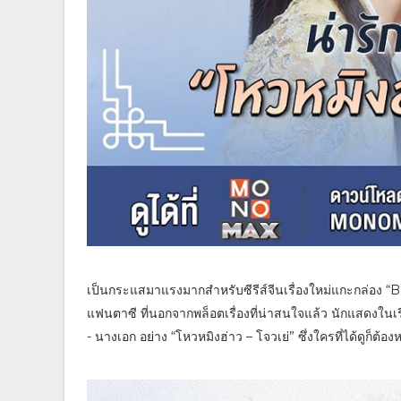
เป็นกระแสมาแรงมากสำหรับซีรีส์จีนเรื่องใหม่แกะกล่อง “
แฟนตาซี ที่นอกจากพล็อตเรื่องที่น่าสนใจแล้ว นักแสดงในเ
- นางเอก อย่าง “โหวหมิงฮ่าว – โจวเย่” ซึ่งใครที่ได้ดูก็ต