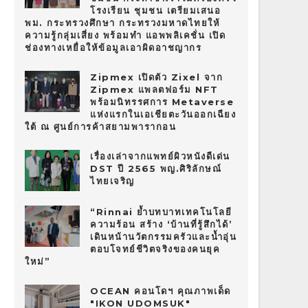
โรงเรียน ชุมชน เตรียมเสนอ
พม. กระทรวงศึกษา กระทรวงมหาดไทยให้
ความรู้กลุ่มเสี่ยง พร้อมทำ แอพพลิเคชั่น เปิด
ช่องทางเหยื่อให้ข้อมูลเอาผิดอาชญากร
Zipmex เปิดตัว Zixel จาก
Zipmex แพลตฟอร์ม NFT
พร้อมนิทรรศการ Metaverse
แห่งแรกในเอเชียตะวันออกเฉียง
ใต้ ณ ศูนย์การค้าสยามพารากอน
เรื่องเล่าจากแพทย์ผิวหนังดีเด่น
DST ปี 2565 พญ.ศิริลักษณ์
ไทยเจริญ
“Rinnai ย้ำบทบาทเทคโนโลยี
ความร้อน สร้าง ‘บ้านที่รู้สึกได้’
เดินหน้านวัตกรรมครัวและน้ำอุ่น
ตอบโจทย์ชีวิตจริงของคนยุค
ใหม่”
OCEAN คอนโดฯ คุณภาพเด็ด
"IKON UDOMSUK"