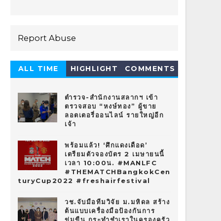
Report Abuse
ALL TIME
HIGHLIGHT
COMMENTS
HOT 10
ตำรวจ-สำนักงานสลากฯ เข้า
ตรวจสอบ “หงษ์ทอง” ผู้ขาย
ลอตเตอรี่ออนไลน์ รายใหญ่อีก
เจ้า
พร้อมแล้ว! ‘ศึกแดงเดือด’
เตรียมตัวจองบัตร 2 เมษายนนี้
เวลา 10:00น. #MANLFC
#THEMATCHBangkokCen
turyCup2022 #freshairfestival
วช.จับมือทีมวิจัย ม.มหิดล สร้าง
ต้นแบบเครื่องมือป้องกันการ
ข่มขืน กระทำชำเราในครองครัว