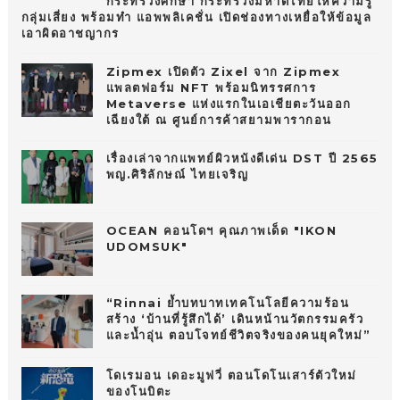
กระทรวงศึกษา กระทรวงมหาดไทยให้ความรู้
กลุ่มเสี่ยง พร้อมทำ แอพพลิเคชั่น เปิดช่องทางเหยื่อให้ข้อมูล
เอาผิดอาชญากร
Zipmex เปิดตัว Zixel จาก Zipmex
แพลตฟอร์ม NFT พร้อมนิทรรศการ
Metaverse แห่งแรกในเอเชียตะวันออก
เฉียงใต้ ณ ศูนย์การค้าสยามพารากอน
เรื่องเล่าจากแพทย์ผิวหนังดีเด่น DST ปี 2565
พญ.ศิริลักษณ์ ไทยเจริญ
OCEAN คอนโดฯ คุณภาพเด็ด "IKON
UDOMSUK"
“Rinnai ย้ำบทบาทเทคโนโลยีความร้อน
สร้าง ‘บ้านที่รู้สึกได้’ เดินหน้านวัตกรรมครัว
และน้ำอุ่น ตอบโจทย์ชีวิตจริงของคนยุคใหม่”
โดเรมอน เดอะมูฟวี่ ตอนโดโนเสาร์ตัวใหม่
ของโนบิตะ