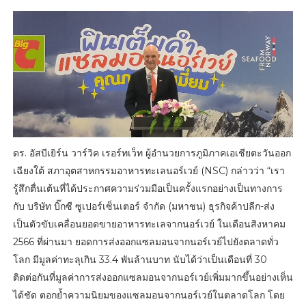
ดร. อัสบีเยิร์น วาร์วิค เรอร์ทเว็ท ผู้อำนวยการภูมิภาคเอเชียตะวันออก
เฉียงใต้ สภาอุตสาหกรรมอาหารทะเลนอร์เวย์ (NSC) กล่าวว่า “เรา
รู้สึกตื่นเต้นที่ได้ประกาศความร่วมมือเป็นครั้งแรกอย่างเป็นทางการ
กับ บริษัท บิ๊กซี ซูเปอร์เซ็นเตอร์ จำกัด (มหาชน) ธุรกิจค้าปลีก-ส่ง
เป็นตัวขับเคลื่อนยอดขายอาหารทะเลจากนอร์เวย์ ในเดือนสิงหาคม
2566 ที่ผ่านมา ยอดการส่งออกแซลมอนจากนอร์เวย์ไปยังตลาดทั่ว
โลก มีมูลค่าทะลุเกิน 33.4 พันล้านบาท นับได้ว่าเป็นเดือนที่ 30
ติดต่อกันที่มูลค่าการส่งออกแซลมอนจากนอร์เวย์เพิ่มมากขึ้นอย่างเห็น
ได้ชัด ตอกย้ำความนิยมของแซลมอนจากนอร์เวย์ในตลาดโลก โดย