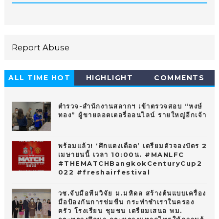
Report Abuse
ALL TIME HOT
HIGHLIGHT
COMMENTS
10
ตำรวจ-สำนักงานสลากฯ เข้าตรวจสอบ “หงษ์
ทอง” ผู้ขายลอตเตอรี่ออนไลน์ รายใหญ่อีกเจ้า
พร้อมแล้ว! ‘ศึกแดงเดือด’ เตรียมตัวจองบัตร 2
เมษายนนี้ เวลา 10:00น. #MANLFC
#THEMATCHBangkokCenturyCup2
022 #freshairfestival
วช.จับมือทีมวิจัย ม.มหิดล สร้างต้นแบบเครื่อง
มือป้องกันการข่มขืน กระทำชำเราในครอง
ครัว โรงเรียน ชุมชน เตรียมเสนอ พม.