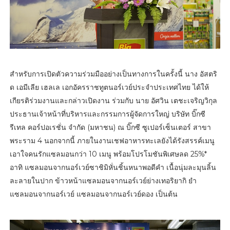
สำหรับการเปิดตัวความร่วมมืออย่างเป็นทางการในครั้งนี้ นาง อัสตริ
ด เอมีเลีย เฮลเล เอกอัครราชทูตนอร์เวย์ประจำประเทศไทย ได้ให้
เกียรติร่วมงานและกล่าวเปิดงาน ร่วมกับ นาย อัศวิน เตชะเจริญวิกุล
ประธานเจ้าหน้าที่บริหารและกรรมการผู้จัดการใหญ่ บริษัท บิ๊กซี
รีเทล คอร์ปอเรชั่น จำกัด (มหาชน) ณ บิ๊กซี ซูเปอร์เซ็นเตอร์ สาขา
พระราม 4 นอกจากนี้ ภายในงานเชฟอาหารทะเลยังได้รังสรรค์เมนู
เอาใจคนรักแซลมอนกว่า 10 เมนู พร้อมโปรโมชันพิเศษลด 25%*
อาทิ แซลมอนจากนอร์เวย์ซาชิมิหั่นชิ้นหนาพอดีคำ เนื้อนุ่มละมุนลิ้น
ละลายในปาก ข้าวหน้าแซลมอนจากนอร์เวย์ย่างเทอริยากิ ยำ
แซลมอนจากนอร์เวย์ แซลมอนจากนอร์เวย์ดอง เป็นต้น