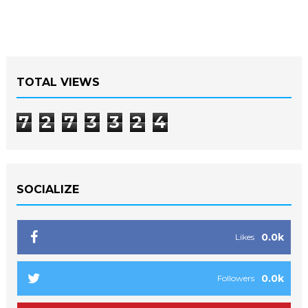
TOTAL VIEWS
7
2
7
3
3
2
4
SOCIALIZE
0.0k
Likes
0.0k
Followers