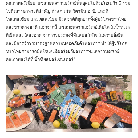
คุณภาพพรีเมี่ยม’ แซลมอนจากนอร์เวย์นั้นอุดมไปด้วยโอเมก้า-3 รวม
ไปถึงสารอาหารที่สำคัญ ต่าง ๆ เช่น วิตามินเอ, บี, และดี
โพแทสเซียม และเซเลเนียม มีรสชาติที่ถูกปากทั้งผู้บริโภคชาวไทย
และชาวต่างชาติ นอกจากนี้ แซลมอนจากนอร์เวย์เติบโตในน้ำทะเล
ที่เย็นและใสสะอาด จากการประมงที่ทันสมัย ใส่ใจในความยั่งยืน
และมีการรักษามาตรฐานความปลอดภัยด้านอาหาร ทำให้ผู้บริโภค
ชาวไทยสามารถมั่นใจและอิ่มอร่อยกับอาหารทะเลจากนอร์เวย์
คุณภาพสูงได้ที่ บิ๊กซี ซูเปอร์เซ็นเตอร์”