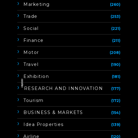
Marketing
(260)
Trade
(253)
Social
(221)
Finance
(211)
Motor
(208)
Travel
(190)
Exhibition
(181)
ิิีิิิิิRESEARCH AND INNOVATION
(177)
Tourism
(172)
BUSINESS & MARKETS
(154)
Idea Properties
(139)
Airline
(120)