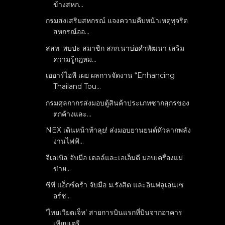
ข้างสหก...
กรมส่งเสริมสหกรณ์ แจงความคืบหน้าเหตุทุจริต
สหกรณ์ออ...
สสท. พบปะ สมาชิก สกก.นาบ่อคำพัฒนา เสริม
ความรู้กฎหม...
เออาร์ไอพี เผย ผลการจัดงาน “Enhancing
Thailand Tou...
กรมศุลกากรส่งมอบตู้สินค้าประเภทซากสุกรของ
ตกค้างและ...
NEX เดินหน้าท้าลุย! ส่งมอบยานยนต์หัวลากพลัง
งานไฟฟ้...
จีเอเบิล จับมือ เดลล์และเอเอ็มดี มอบเครื่องแม่
ข่าย...
ซีพี แอ็กซ์ตร้า จับมือ ม.รังสิต และอินฟลูเอนเซ
อร์ช...
‘ไทยเวียตเจ็ท’ สายการบินแรกที่บินจากอาคาร
เทียบเครื...