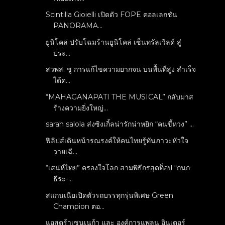
Scintilla Gioielli เปิดตัว FOPE คอลเลกชัน
PANORAMA...
ยูนิโคล่ ปรับโฉมร้านยูนิโคล่ เซ็นทรัลเวิลด์ สู่
ประ...
สวพส. ชู การแก้ไขความยากจน บนพื้นที่สูง สำเร็จ
ได้ด...
“MAHAGANAPATI THE MUSICAL” กลับมาส
ร้างความยิ่งใหญ่...
sarah salola ส่งซิงเกิ้ลน่ารักน่าหยิก “คนขี้หวง” ...
ฟิลิปส์เดินหน้ารณรงค์ให้คนไทยรู้ทันภาวะหัวใจ
วายเฉี...
“เสน่ห์ไทย” ครองใจโลก สามพิธีกรสุดท็อป “กนก-
ธีระ-...
สแกนเนียเปิดตัวรถบรรทุกรุ่นพิเศษ Green
Champion ตอ...
แอสตร้าเซนเนก้า และ องค์การแพลน อินเตอร์