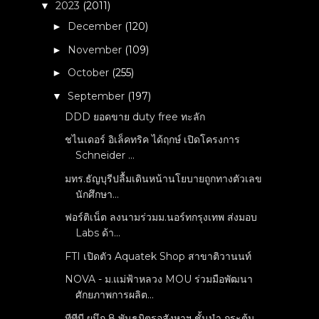
2023
(2011)
▼
December
(120)
►
November
(109)
►
October
(255)
►
September
(197)
▼
DDD ยอดขาย duty free ทะลัก
ชไนเดอร์ อิเล็คทริค ได้ฤกษ์ เปิดโครงการ
Schneider ...
มทร.ธัญบุรีปลื้มเดินหน้านโยบายถูกทางตัวเลข
นักศึกษา...
ฟอร์ติเน็ต ลงนามร่วมม.นอร์ทกรุงเทพ ส่งมอบ
Labs ด้า...
FTI เปิดตัว Aquatek Shop สาขาติวานนท์
NOVA - ม.แม่ฟ้าหลวง MOU ร่วมมือพัฒนา
ศักยภาพการผลิต...
ทีทีบี ผนึก 8 พันธมิตรอสังหาฯ ชั้นนำ กระตุ้น