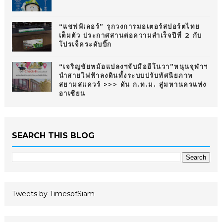
“แชฟฟ์เลอร์” รุกวงการมอเตอร์สปอร์ตไทย
เต็มตัว ประกาศสานต่อความสำเร็จปีที่ 2 กับ
โปรเจ็คระดับบิ๊ก
“เจริญชัยหม้อแปลงฯจับมืออีโนวา”หนุนจุฬาฯ
นำสายไฟฟ้าลงดินทั้งระบบปรับทัศนียภาพ
สยามสแควร์ >>> ดัน ก.ท.ม. สู่มหานครแห่ง
อาเซียน
SEARCH THIS BLOG
Tweets by TimesofSiam