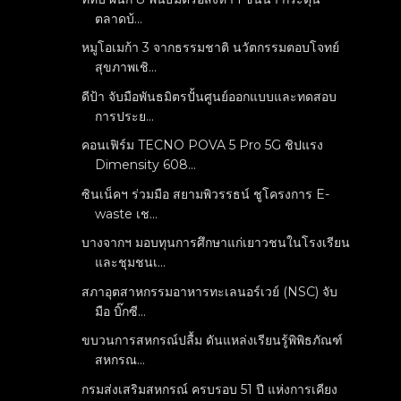
ตลาดบ้...
หมูโอเมก้า 3 จากธรรมชาติ นวัตกรรมตอบโจทย์
สุขภาพเชิ...
ดีป้า จับมือพันธมิตรปั้นศูนย์ออกแบบและทดสอบ
การประย...
คอนเฟิร์ม TECNO POVA 5 Pro 5G ชิปแรง
Dimensity 608...
ซินเน็คฯ ร่วมมือ สยามพิวรรธน์ ชูโครงการ E-
waste เช...
บางจากฯ มอบทุนการศึกษาแก่เยาวชนในโรงเรียน
และชุมชนเ...
สภาอุตสาหกรรมอาหารทะเลนอร์เวย์ (NSC) จับ
มือ บิ๊กซี...
ขบวนการสหกรณ์ปลื้ม ดันแหล่งเรียนรู้พิพิธภัณฑ์
สหกรณ...
กรมส่งเสริมสหกรณ์ ครบรอบ 51 ปี แห่งการเคียง