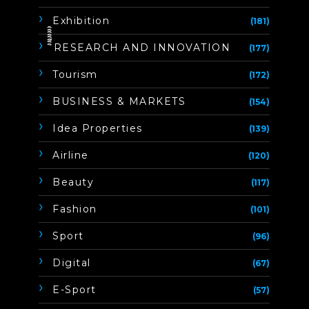
Exhibition
(181)
ิิีิิิิิRESEARCH AND INNOVATION
(177)
Tourism
(172)
BUSINESS & MARKETS
(154)
Idea Properties
(139)
Airline
(120)
Beauty
(117)
Fashion
(101)
Sport
(96)
Digital
(67)
E-Sport
(57)