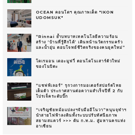
OCEAN คอนโดฯ คุณภาพเด็ด "IKON
UDOMSUK"
“Rinnai ย้ำบทบาทเทคโนโลยีความร้อน
สร้าง ‘บ้านที่รู้สึกได้’ เดินหน้านวัตกรรมครัว
และน้ำอุ่น ตอบโจทย์ชีวิตจริงของคนยุคใหม่”
โดเรมอน เดอะมูฟวี่ ตอนโดโนเสาร์ตัวใหม่
ของโนบิตะ
“แชฟฟ์เลอร์” รุกวงการมอเตอร์สปอร์ตไทย
เต็มตัว ประกาศสานต่อความสำเร็จปีที่ 2 กับ
โปรเจ็คระดับบิ๊ก
“เจริญชัยหม้อแปลงฯจับมืออีโนวา”หนุนจุฬาฯ
นำสายไฟฟ้าลงดินทั้งระบบปรับทัศนียภาพ
สยามสแควร์ >>> ดัน ก.ท.ม. สู่มหานครแห่ง
อาเซียน