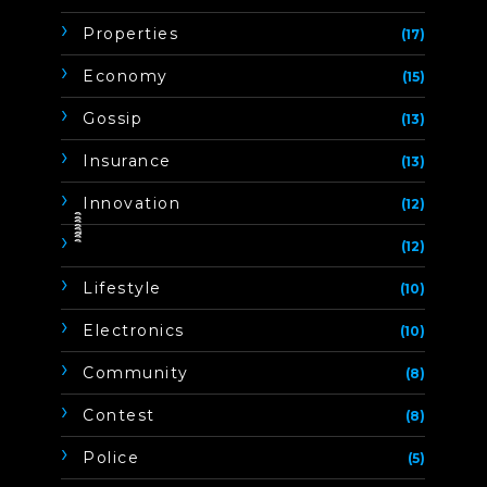
Properties
(17)
Economy
(15)
Gossip
(13)
Insurance
(13)
Innovation
(12)
ิิีิิิิิ
(12)
Lifestyle
(10)
Electronics
(10)
Community
(8)
Contest
(8)
Police
(5)