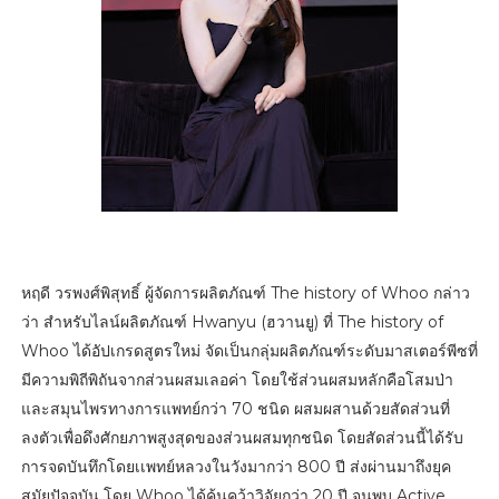
หฤดี วรพงศ์พิสุทธิ์ ผู้จัดการผลิตภัณฑ์ The history of Whoo กล่าว
ว่า สำหรับไลน์ผลิตภัณฑ์ Hwanyu (ฮวานยู) ที่ The history of
Whoo ได้อัปเกรดสูตรใหม่ จัดเป็นกลุ่มผลิตภัณฑ์ระดับมาสเตอร์พีซที่
มีความพิถีพิถันจากส่วนผสมเลอค่า โดยใช้ส่วนผสมหลักคือโสมป่า
และสมุนไพรทางการแพทย์กว่า 70 ชนิด ผสมผสานด้วยสัดส่วนที่
ลงตัวเพื่อดึงศักยภาพสูงสุดของส่วนผสมทุกชนิด โดยสัดส่วนนี้ได้รับ
การจดบันทึกโดยเเพทย์หลวงในวังมากว่า 800 ปี ส่งผ่านมาถึงยุค
สมัยปัจจุบัน โดย Whoo ได้ค้นคว้าวิจัยกว่า 20 ปี จนพบ Active