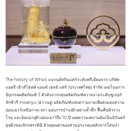
The history of Whoo แบรนด์สกินแคร์ระดับพรีเมียมจาก บริษัท
แอลจี เฮ้าส์โฮลด์ แอนด์ เฮลธ์ แคร์ (ประเทศไทย) จำกัด เผยโฉมการ
อัปเกรดผลิตภัณฑ์ 3 ตัวดังจากกลุ่มผลิตภัณฑ์ความงามระดับซูเปอร์
ลักชัวรี่ Hwanyu (ฮวานยู) ผลิตภัณฑ์แห่งความงามเพื่อส่งมอบความ
อ่อนเยาว์เหนือกาลเวลา มอบการบำรุงผิวอย่างล้ำลึก ฟื้นคืนผิวร่วง
โรย และย้อนอายุผิวอ่อนเยาว์ถึง 10 ปี เผยความงดงามอันเป็นนิรันดร์
ดุจผิวของจักรพรรดินี ด้วยคุณค่าของส่วนประกอบหลักจากโสมป่า