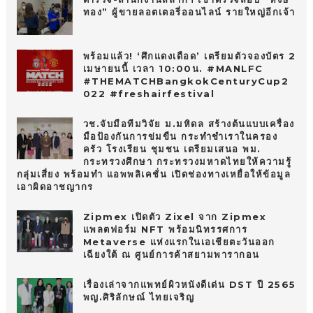
ทอง” ผู้ขายลอตเตอรี่ออนไลน์ รายใหญ่อีกเจ้า
พร้อมแล้ว! ‘ศึกแดงเดือด’ เตรียมตัวจองบัตร 2
เมษายนนี้ เวลา 10:00น. #MANLFC
#THEMATCHBangkokCenturyCup2
022 #freshairfestival
วช.จับมือทีมวิจัย ม.มหิดล สร้างต้นแบบเครื่อง
มือป้องกันการข่มขืน กระทำชำเราในครอง
ครัว โรงเรียน ชุมชน เตรียมเสนอ พม.
กระทรวงศึกษา กระทรวงมหาดไทยให้ความรู้
กลุ่มเสี่ยง พร้อมทำ แอพพลิเคชั่น เปิดช่องทางเหยื่อให้ข้อมูล
เอาผิดอาชญากร
Zipmex เปิดตัว Zixel จาก Zipmex
แพลตฟอร์ม NFT พร้อมนิทรรศการ
Metaverse แห่งแรกในเอเชียตะวันออก
เฉียงใต้ ณ ศูนย์การค้าสยามพารากอน
เรื่องเล่าจากแพทย์ผิวหนังดีเด่น DST ปี 2565
พญ.ศิริลักษณ์ ไทยเจริญ