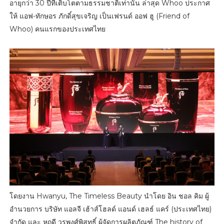
อายุกว่า 30 ปีที่เติบโตตามธรรมชาติเท่านั้น ล่าสุด Whoo ประกาศ
ให้ แอฟ-ทักษอร ภักดิ์สุขเจริญ เป็นเฟรนด์ ออฟ ฮู (Friend of
Whoo) คนแรกของประเทศไทย
โดยงาน Hwanyu, The Timeless Beauty นำโดย อิน ชอล คิม ผู้
อำนวยการ บริษัท แอลจี เฮ้าส์โฮลด์ แอนด์ เฮลธ์ แคร์ (ประเทศไทย)
จำกัด และ หฤดี วรพงศ์พิสุทธิ์ ผู้จัดการผลิตภัณฑ์ The history of