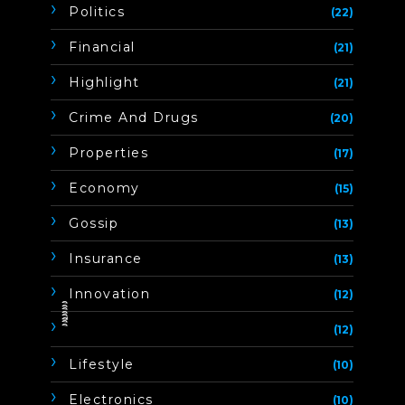
Politics
(22)
Financial
(21)
Highlight
(21)
Crime And Drugs
(20)
Properties
(17)
Economy
(15)
Gossip
(13)
Insurance
(13)
Innovation
(12)
ิิีิิิิิ
(12)
Lifestyle
(10)
Electronics
(10)