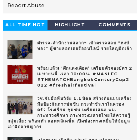
Report Abuse
ALL TIME HOT
HIGHLIGHT
COMMENTS
10
ตำรวจ-สำนักงานสลากฯ เข้าตรวจสอบ “หงษ์
ทอง” ผู้ขายลอตเตอรี่ออนไลน์ รายใหญ่อีกเจ้า
พร้อมแล้ว! ‘ศึกแดงเดือด’ เตรียมตัวจองบัตร 2
เมษายนนี้ เวลา 10:00น. #MANLFC
#THEMATCHBangkokCenturyCup2
022 #freshairfestival
วช.จับมือทีมวิจัย ม.มหิดล สร้างต้นแบบเครื่อง
มือป้องกันการข่มขืน กระทำชำเราในครอง
ครัว โรงเรียน ชุมชน เตรียมเสนอ พม.
กระทรวงศึกษา กระทรวงมหาดไทยให้ความรู้
กลุ่มเสี่ยง พร้อมทำ แอพพลิเคชั่น เปิดช่องทางเหยื่อให้ข้อมูล
เอาผิดอาชญากร
Zipmex เปิดตัว Zixel จาก Zipmex