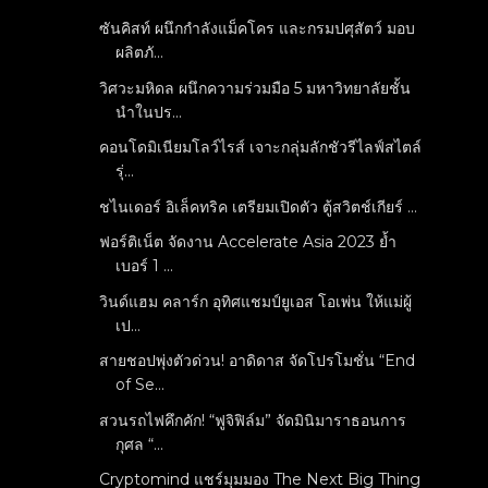
ซันคิสท์ ผนึกกำลังแม็คโคร และกรมปศุสัตว์ มอบ
ผลิตภั...
วิศวะมหิดล ผนึกความร่วมมือ 5 มหาวิทยาลัยชั้น
นำในปร...
คอนโดมิเนียมโลว์ไรส์ เจาะกลุ่มลักชัวรีไลฟ์สไตล์
รุ่...
ชไนเดอร์ อิเล็คทริค เตรียมเปิดตัว ตู้สวิตช์เกียร์ ...
ฟอร์ติเน็ต จัดงาน Accelerate Asia 2023 ย้ำ
เบอร์ 1 ...
วินด์แฮม คลาร์ก อุทิศแชมป์ยูเอส โอเพ่น ให้แม่ผู้
เป...
สายชอปพุ่งตัวด่วน! อาดิดาส จัดโปรโมชั่น “End
of Se...
สวนรถไฟคึกคัก! “ฟูจิฟิล์ม” จัดมินิมาราธอนการ
กุศล “...
Cryptomind แชร์มุมมอง The Next Big Thing