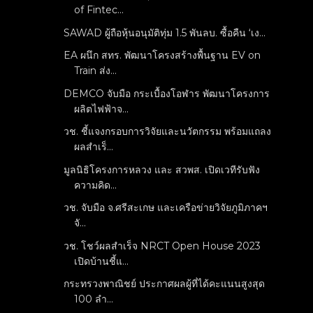
of Fintec...
SAWAD ผู้ถือหุ้นอนุมัติทุ่ม 1.5 พันลบ. ซื้อคืน ‘เง...
EA ผนึก สทร. พัฒนาโครงสร้างพื้นฐาน EV on
Train ส่ง...
DEMCO จับมือ กระเบื้องโอฬาร พัฒนาโครงการ
ผลิตไฟฟ้าจ...
วช. ชี้แจงกรอบการวิจัยและนวัตกรรม พร้อมแถลง
ผลสำเร็...
มูลนิธิโครงการหลวง และ สวพส. เปิดเวทีรับฟัง
ความคิด...
วช. จับมือ จ.ศรีสะเกษ และเครือข่ายวิจัยภูมิภาคฯ
จั...
วช. โชว์ผลสำเร็จ NRCT Open House 2023
เปิดบ้านชี้แ...
กระทรวงพาณิชย์ ประกาศผลผู้ที่ได้คะแนนสูงสุด
100 ลำ...