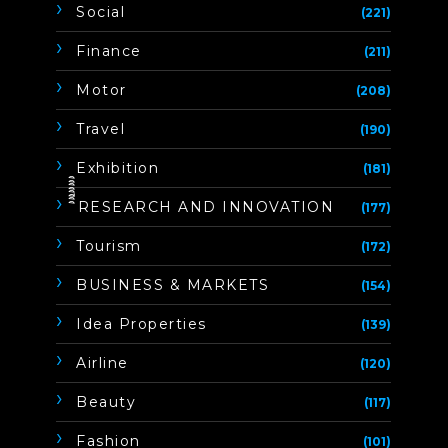
Social
(221)
Finance
(211)
Motor
(208)
Travel
(190)
Exhibition
(181)
ิิีิิิิิRESEARCH AND INNOVATION
(177)
Tourism
(172)
BUSINESS & MARKETS
(154)
Idea Properties
(139)
Airline
(120)
Beauty
(117)
Fashion
(101)