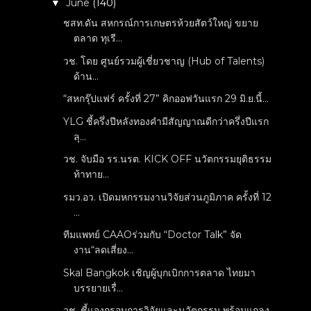
June
(140)
▼
ชสท.ดัน สหกรณ์การเกษตรห้วยสัตว์ใหญ่ ขยาย
ตลาด ทุเรี...
วช. โดย ศูนย์รวมผู้เชี่ยวชาญ (Hub of Talents)
ด้าน...
“สหกรุ๊ปแฟร์ ครั้งที่ 27” คิกออฟวันแรก 29 มิ.ย.นี้...
YLG ชี้ครึ่งปีหลังทองคำมีสัญญาณดีกว่าครึ่งปีแรก
ลุ...
วช. จับมือ รร.นรต. KICK OFF นวัตกรรมยุติธรรม
ท้าทาย...
รมว.อว. เปิดมหกรรมงานวิจัยส่วนภูมิภาค ครั้งที่ 12
...
ทีมแพทย์ CAAOร่วมกับ “Doctor Talk” จัด
งาน“ลดเสี่ยง...
Skal Bangkok เชิญผู้บุกเบิกการตลาด ไทยมา
บรรยายเรื่...
วช. ชี้แจงกรอบการวิจัยและนวัตกรรม พร้อมแถลง