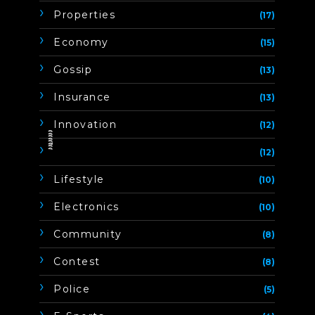
Properties
(17)
Economy
(15)
Gossip
(13)
Insurance
(13)
Innovation
(12)
ิิีิิิิิ
(12)
Lifestyle
(10)
Electronics
(10)
Community
(8)
Contest
(8)
Police
(5)