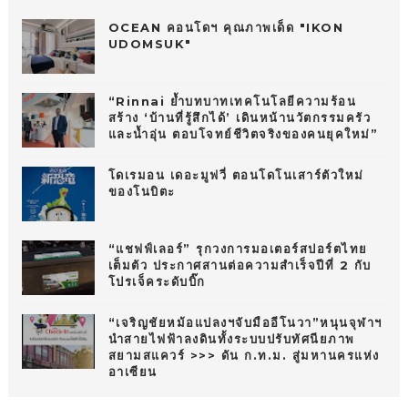
OCEAN คอนโดฯ คุณภาพเด็ด "IKON
UDOMSUK"
“Rinnai ย้ำบทบาทเทคโนโลยีความร้อน
สร้าง ‘บ้านที่รู้สึกได้’ เดินหน้านวัตกรรมครัว
และน้ำอุ่น ตอบโจทย์ชีวิตจริงของคนยุคใหม่”
โดเรมอน เดอะมูฟวี่ ตอนโดโนเสาร์ตัวใหม่
ของโนบิตะ
“แชฟฟ์เลอร์” รุกวงการมอเตอร์สปอร์ตไทย
เต็มตัว ประกาศสานต่อความสำเร็จปีที่ 2 กับ
โปรเจ็คระดับบิ๊ก
“เจริญชัยหม้อแปลงฯจับมืออีโนวา”หนุนจุฬาฯ
นำสายไฟฟ้าลงดินทั้งระบบปรับทัศนียภาพ
สยามสแควร์ >>> ดัน ก.ท.ม. สู่มหานครแห่ง
อาเซียน