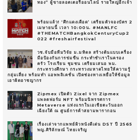
ทอง” ผู้ขายลอตเตอรี่ออนไลน์ รายใหญ่อีกเจ้า
พร้อมแล้ว! ‘ศึกแดงเดือด’ เตรียมตัวจองบัตร 2
เมษายนนี้ เวลา 10:00น. #MANLFC
#THEMATCHBangkokCenturyCup2
022 #freshairfestival
วช.จับมือทีมวิจัย ม.มหิดล สร้างต้นแบบเครื่อง
มือป้องกันการข่มขืน กระทำชำเราในครอง
ครัว โรงเรียน ชุมชน เตรียมเสนอ พม.
กระทรวงศึกษา กระทรวงมหาดไทยให้ความรู้
กลุ่มเสี่ยง พร้อมทำ แอพพลิเคชั่น เปิดช่องทางเหยื่อให้ข้อมูล
เอาผิดอาชญากร
Zipmex เปิดตัว Zixel จาก Zipmex
แพลตฟอร์ม NFT พร้อมนิทรรศการ
Metaverse แห่งแรกในเอเชียตะวันออก
เฉียงใต้ ณ ศูนย์การค้าสยามพารากอน
เรื่องเล่าจากแพทย์ผิวหนังดีเด่น DST ปี 2565
พญ.ศิริลักษณ์ ไทยเจริญ