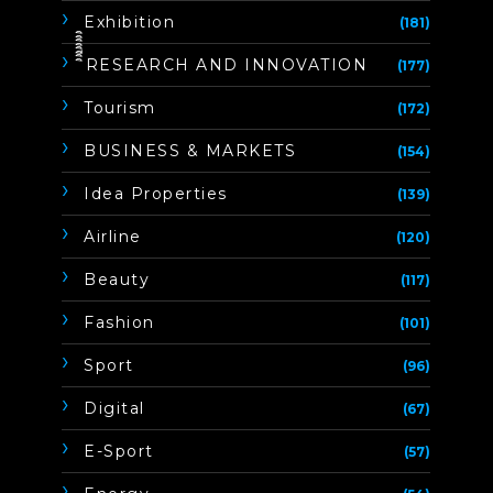
Exhibition
(181)
ิิีิิิิิRESEARCH AND INNOVATION
(177)
Tourism
(172)
BUSINESS & MARKETS
(154)
Idea Properties
(139)
Airline
(120)
Beauty
(117)
Fashion
(101)
Sport
(96)
Digital
(67)
E-Sport
(57)