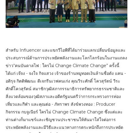
สำหรับ Influencer และแขกวีไอพีที่ได้มาร่วมแลกเปลี่ยนข้อมูลและ
ประสบการณ์ด้านการประหยัดพลังงานและโลกโลกร้อนในงานแถลง
ข่าว“คนบันดาลไฟ : ใครไม่ Change Climate Change” ครั้งนี้
ได้แก่ เจ๊จง - จงใจ กิจแสวง เจ้าของร้านหมูทอดเงินล้านชื่อดัง แคน -
อติรุจ กิตติพัฒนะ ดีเจกรีนเวฟคนเก่ง คุณวีระศักดิ์ โควสุรัตน์ วีระ
ศักดิ์โควสุรัตน์ สมาชิกวุฒิสภากรรมาธิการทรัพยากรธรรมชาติและ
สิ่งแวดล้อมของวุฒิสภาและอดีตรัฐมนตรีว่าการกระทรวงการท่อง
เที่ยวและกีฬา และคุณต่อ - ภัทราพร สังข์พวงทอง : Producer
กิจกรรม กบจูเนียร์ ใครไม่ Change Climate Change ซึ่งแต่และ
ท่านต่างก็มาแชร์และเชิญชวนประชาชนให้หันมาใส่ใจต่อการ
ประหยัดพลังงานและมีวิธีและแนวทางการตระหนักถึงการประหยัด