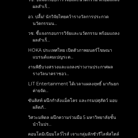
ผลสำเร็...
อว. ปลื้ม! นักวิจัยไทยคว้ารางวัลการประกวด
นวัตกรรมน...
วช. ชี้แจงกรอบการวิจัยและนวัตกรรม พร้อมแถลง
ผลสำเร็...
HOKA ประเทศไทย เปิดตัวภาพยนตร์โฆษณา
แบรนด์แคมเปญระด...
งานพิธีบวงสรวงและแถลงข่าวงานประกาศผล
รางวัลนาคราชอว...
LIT Entertainment ได้เวลาแผลงฤทธิ์ มากันยก
ค่ายจัด...
ซันคิสท์ ผนึกกำลังแม็คโคร และกรมปศุสัตว์ มอบ
ผลิตภั...
วิศวะมหิดล ผนึกความร่วมมือ 5 มหาวิทยาลัยชั้น
นำในปร...
คอนโดมิเนียมโลว์ไรส์ เจาะกลุ่มลักชัวรีไลฟ์สไตล์