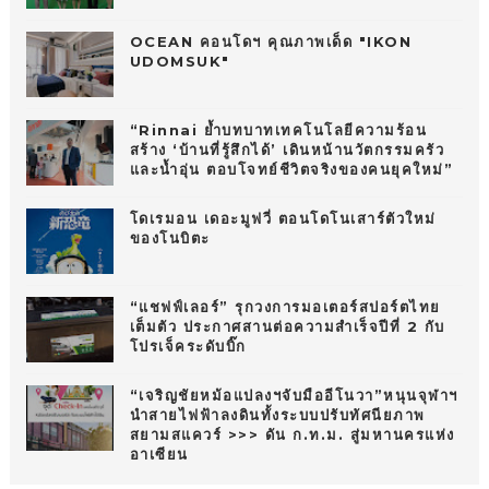
OCEAN คอนโดฯ คุณภาพเด็ด "IKON
UDOMSUK"
“Rinnai ย้ำบทบาทเทคโนโลยีความร้อน
สร้าง ‘บ้านที่รู้สึกได้’ เดินหน้านวัตกรรมครัว
และน้ำอุ่น ตอบโจทย์ชีวิตจริงของคนยุคใหม่”
โดเรมอน เดอะมูฟวี่ ตอนโดโนเสาร์ตัวใหม่
ของโนบิตะ
“แชฟฟ์เลอร์” รุกวงการมอเตอร์สปอร์ตไทย
เต็มตัว ประกาศสานต่อความสำเร็จปีที่ 2 กับ
โปรเจ็คระดับบิ๊ก
“เจริญชัยหม้อแปลงฯจับมืออีโนวา”หนุนจุฬาฯ
นำสายไฟฟ้าลงดินทั้งระบบปรับทัศนียภาพ
สยามสแควร์ >>> ดัน ก.ท.ม. สู่มหานครแห่ง
อาเซียน