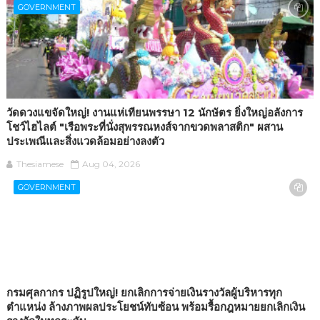
GOVERNMENT
วัดดวงแขจัดใหญ่! งานแห่เทียนพรรษา 12 นักษัตร ยิ่งใหญ่อลังการ
โชว์ไฮไลต์ "เรือพระที่นั่งสุพรรณหงส์จากขวดพลาสติก" ผสาน
ประเพณีและสิ่งแวดล้อมอย่างลงตัว
Thesiamese
Aug 04, 2026
GOVERNMENT
กรมศุลกากร ปฏิรูปใหญ่! ยกเลิกการจ่ายเงินรางวัลผู้บริหารทุก
ตำแหน่ง ล้างภาพผลประโยชน์ทับซ้อน พร้อมรื้อกฎหมายยกเลิกเงิน