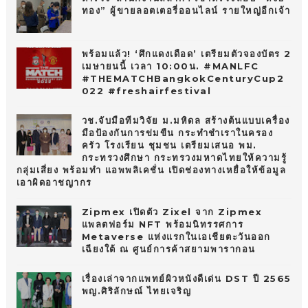
ทอง” ผู้ขายลอตเตอรี่ออนไลน์ รายใหญ่อีกเจ้า
พร้อมแล้ว! ‘ศึกแดงเดือด’ เตรียมตัวจองบัตร 2
เมษายนนี้ เวลา 10:00น. #MANLFC
#THEMATCHBangkokCenturyCup2
022 #freshairfestival
วช.จับมือทีมวิจัย ม.มหิดล สร้างต้นแบบเครื่อง
มือป้องกันการข่มขืน กระทำชำเราในครอง
ครัว โรงเรียน ชุมชน เตรียมเสนอ พม.
กระทรวงศึกษา กระทรวงมหาดไทยให้ความรู้
กลุ่มเสี่ยง พร้อมทำ แอพพลิเคชั่น เปิดช่องทางเหยื่อให้ข้อมูล
เอาผิดอาชญากร
Zipmex เปิดตัว Zixel จาก Zipmex
แพลตฟอร์ม NFT พร้อมนิทรรศการ
Metaverse แห่งแรกในเอเชียตะวันออก
เฉียงใต้ ณ ศูนย์การค้าสยามพารากอน
เรื่องเล่าจากแพทย์ผิวหนังดีเด่น DST ปี 2565
พญ.ศิริลักษณ์ ไทยเจริญ