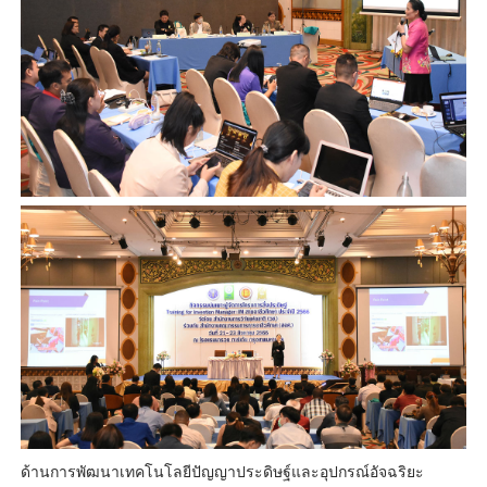
ด้านการพัฒนาเทคโนโลยีปัญญาประดิษฐ์และอุปกรณ์อัจฉริยะ