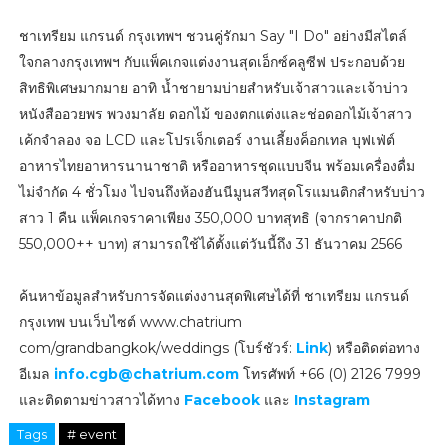
ชาเทรียม แกรนด์ กรุงเทพฯ ชวนคู่รักมา Say "I Do" อย่างมีสไตล์
ใจกลางกรุงเทพฯ กับแพ็คเกจแต่งงานสุดเอ็กซ์คลูซีฟ ประกอบด้วย
สิทธิพิเศษมากมาย อาทิ น้ำชายามบ่ายสำหรับเจ้าสาวและเจ้าบ่าว
หนังสืออวยพร พวงมาลัย ดอกไม้ ของตกแต่งและช่อดอกไม้เจ้าสาว
เค้กจำลอง จอ LCD และโปรเจ็กเตอร์ งานเลี้ยงค็อกเทล บุฟเฟ่ต์
อาหารไทยอาหารนานาชาติ หรืออาหารชุดแบบจีน พร้อมเครื่องดื่ม
ไม่จำกัด 4 ชั่วโมง ไปจนถึงห้องฮันนีมูนสวีทสุดโรแมนติกสำหรับบ่าว
สาว 1 คืน แพ็คเกจราคาเพียง 350,000 บาทสุทธิ (จากราคาปกติ
550,000++ บาท) สามารถใช้ได้ตั้งแต่วันนี้ถึง 31 ธันวาคม 2566
ค้นหาข้อมูลสำหรับการจัดแต่งงานสุดพิเศษได้ที่ ชาเทรียม แกรนด์
กรุงเทพ บนเว็บไซต์ www.chatrium
com/grandbangkok/weddings (โบร์ชัวร์:
Link
) หรือติดต่อทาง
อีเมล
info.cgb@chatrium.com
โทรศัพท์ +66 (0) 2126 7999
และติดตามข่าวสาวได้ทาง
Facebook
และ
Instagram
Tags
# event