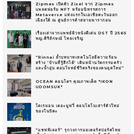
Zipmex เปิดตัว Zixel จาก Zipmex
แพลตฟอร์ม NFT พร้อมนิทรรศการ
Metaverse แห่งแรกในเอเชียตะวันออก
เฉียงใต้ ณ ศูนย์การค้าสยามพารากอน
เรื่องเล่าจากแพทย์ผิวหนังดีเด่น DST ปี 2565
พญ.ศิริลักษณ์ ไทยเจริญ
“Rinnai ย้ำบทบาทเทคโนโลยีความร้อน
สร้าง ‘บ้านที่รู้สึกได้’ เดินหน้านวัตกรรมครัว
และน้ำอุ่น ตอบโจทย์ชีวิตจริงของคนยุคใหม่”
OCEAN คอนโดฯ คุณภาพเด็ด "IKON
UDOMSUK"
โดเรมอน เดอะมูฟวี่ ตอนโดโนเสาร์ตัวใหม่
ของโนบิตะ
“แชฟฟ์เลอร์” รุกวงการมอเตอร์สปอร์ตไทย