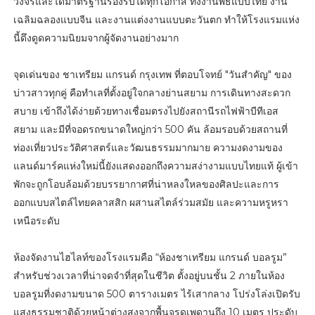
วงจรและได้มาตรฐานรองรับได้ทุกโอกาส ทั้งงานพิธีแบบไทย งาน
เฉลิมฉลองแบบจีน และงานแต่งงานแบบตะวันตก ทำให้โรงแรมแห่ง
นี้ดึงดูดความนิยมจากผู้จัดงานอย่างมาก
จุดเด่นของ ชาเทรียม แกรนด์ กรุงเทพ ที่ตอบโจทย์ "วันสำคัญ" ของ
บ่าวสาวทุกคู่ คือทำเลที่ตั้งอยู่ใจกลางย่านสยาม การเดินทางสะดวก
สบาย เข้าถึงได้ง่ายด้วยทางเชื่อมตรงไปยังสถานีรถไฟฟ้าบีทีเอส
สยาม และมีที่จอดรถขนาดใหญ่กว่า 500 คัน ล้อมรอบด้วยสถานที่
ท่องเที่ยวประวัติศาสตร์และวัฒนธรรมมากมาย ความงดงามของ
แลนด์มาร์คแห่งใหม่นี้ยังแสดงออกถึงความสง่างามแบบไทยแท้ ผู้เข้า
พักจะถูกโอบล้อมด้วยบรรยากาศที่น่าหลงใหลของศิลปะและการ
ออกแบบสไตล์ไทยคลาสสิก ผสานสไตล์ร่วมสมัย และความหรูหรา
เหนือระดับ
ห้องจัดงานไฮไลท์ของโรงแรมคือ “ห้องชาเทรียม แกรนด์ บอลรูม”
สำหรับช่วงเวลาที่น่าจดจำที่สุดในชีวิต ตั้งอยู่บนชั้น 2 ภายในห้อง
บอลรูมที่งดงามขนาด 500 ตารางเมตร ไร้เสากลาง โปร่งโล่งเปิดรับ
แสงธรรมชาติด้วยหน้าต่างสูงจากพื้นจรดเพดานถึง 10 เมตร ประดับ