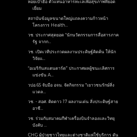
หอยเป๋าฮื้อ ตัวแทนอาหารทะเลเพื่อสุขภาพที่ยอด
เยี่ยม
สถาบันข้อมูลขนาดใหญ่แถลงความก้าวหน้า
โครงการ Health...
วช. ประกาศสุดยอด “นักนวัตกรรมการสื่อสารภาค
รัฐ จากก...
วช. เปิดเวทีประกวดผลงานประดิษฐ์คิดค้น ให้นัก
วิจัยแ...
“อเมริกันสแตนดาร์ด” ประกาศผลผู้ชนะเลิศการ
แข่งขัน A...
วปอ.65 จับมือ อจน. จัดกิจกรรม "เยาวชนรักษ์สิ่ง
แวดล...
วช. - สอศ. ติดดาว 17 ผลงานเด่น สิ่งประดิษฐ์สาย
อาชี...
วช. ร่วมกับสมาคมกีฬาเครื่องบินจำลองและวิทยุ
บังคับ ...
CHG ผู้ป่วยชาวไทยและต่างชาติแห่ใช้บริการ ดัน