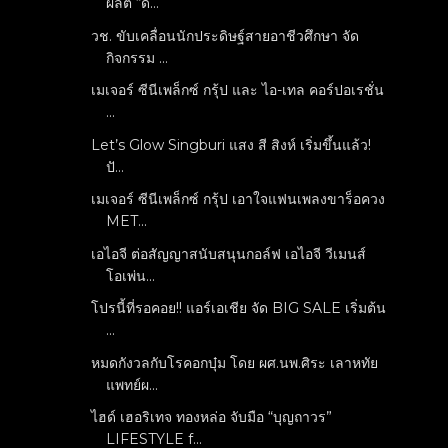
ผลิต “ด...
วช. ขับเคลื่อนนักประดิษฐ์สายอาชีวศึกษา จัด
กิจกรรม ...
เมเจอร์ ซีนีเพล็กซ์ กรุ้ป และ ไอ-เทล คอร์ปอเรชั่น
...
Let’s Glow Singburi แสง สี สิงห์ เริ่มขึ้นแล้ว!
ปั...
เมเจอร์ ซีนีเพล็กซ์ กรุ้ป เอาใจแฟนเพลงขาร็อควง
MET...
เอไอจี ต่อสัญญาสนับสนุนกอล์ฟ เอไอจี วีเมนส์
โอเพ่น...
โปรนี้ที่รอคอย!! แอร์เอเชีย จัด BIG SALE เริ่มต้น
...
หมดกังวลกับโรคอกบุ๋ม โดย ผศ.นพ.ศิระ เลาหทัย
แพทย์ผ...
ไฮด์ เฮอริเทจ ทองหล่อ จับมือ “บุญถาวร”
LIFESTYLE f...