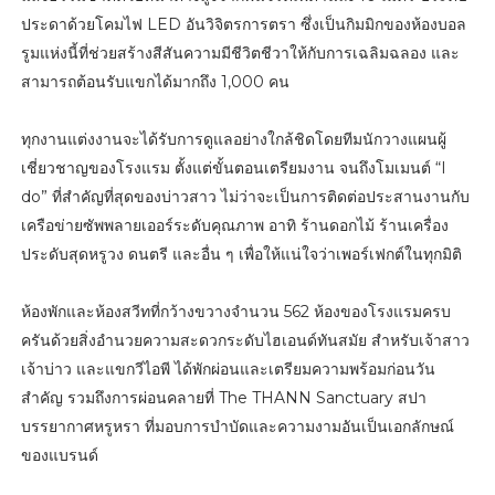
ประดาด้วยโคมไฟ LED อันวิจิตรการตรา ซึ่งเป็นกิมมิกของห้องบอล
รูมแห่งนี้ที่ช่วยสร้างสีสันความมีชีวิตชีวาให้กับการเฉลิมฉลอง และ
สามารถต้อนรับแขกได้มากถึง 1,000 คน
ทุกงานแต่งงานจะได้รับการดูแลอย่างใกล้ชิดโดยทีมนักวางแผนผู้
เชี่ยวชาญของโรงแรม ตั้งแต่ขั้นตอนเตรียมงาน จนถึงโมเมนต์ “I
do” ที่สำคัญที่สุดของบ่าวสาว ไม่ว่าจะเป็นการติดต่อประสานงานกับ
เครือข่ายซัพพลายเออร์ระดับคุณภาพ อาทิ ร้านดอกไม้ ร้านเครื่อง
ประดับสุดหรูวง ดนตรี และอื่น ๆ เพื่อให้แน่ใจว่าเพอร์เฟกต์ในทุกมิติ
ห้องพักและห้องสวีทที่กว้างขวางจำนวน 562 ห้องของโรงแรมครบ
ครันด้วยสิ่งอำนวยความสะดวกระดับไฮเอนด์ทันสมัย สำหรับเจ้าสาว
เจ้าบ่าว และแขกวีไอพี ได้พักผ่อนและเตรียมความพร้อมก่อนวัน
สำคัญ รวมถึงการผ่อนคลายที่ The THANN Sanctuary สปา
บรรยากาศหรูหรา ที่มอบการบำบัดและความงามอันเป็นเอกลักษณ์
ของแบรนด์