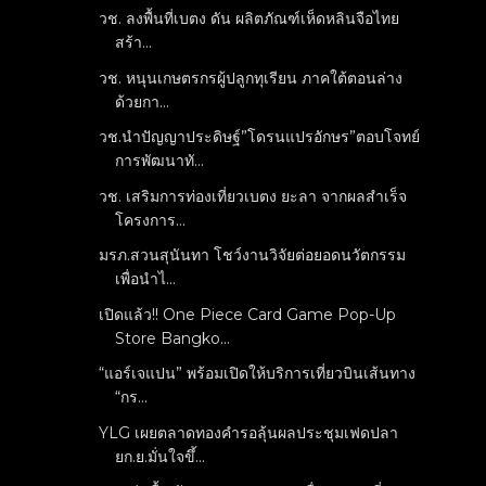
วช. ลงพื้นที่เบตง ดัน ผลิตภัณฑ์เห็ดหลินจือไทย
สร้า...
วช. หนุนเกษตรกรผู้ปลูกทุเรียน ภาคใต้ตอนล่าง
ด้วยกา...
วช.นำปัญญาประดิษฐ์”โดรนแปรอักษร”ตอบโจทย์
การพัฒนาทั...
วช. เสริมการท่องเที่ยวเบตง ยะลา จากผลสำเร็จ
โครงการ...
มรภ.สวนสุนันทา โชว์งานวิจัยต่อยอดนวัตกรรม
เพื่อนำไ...
เปิดแล้ว!! One Piece Card Game Pop-Up
Store Bangko...
“แอร์เจแปน” พร้อมเปิดให้บริการเที่ยวบินเส้นทาง
“กร...
YLG เผยตลาดทองคำรอลุ้นผลประชุมเฟดปลา
ยก.ย.มั่นใจขึ้...