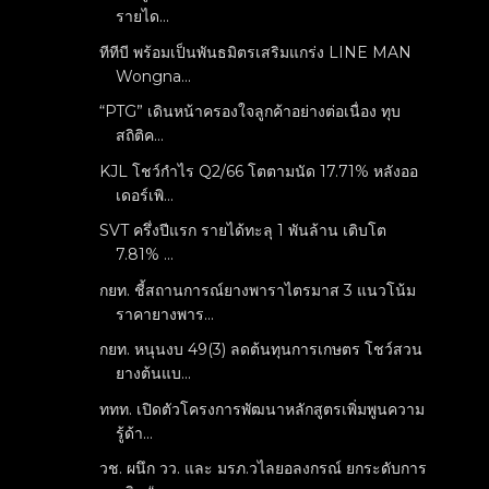
รายได...
ทีทีบี พร้อมเป็นพันธมิตรเสริมแกร่ง LINE MAN
Wongna...
“PTG” เดินหน้าครองใจลูกค้าอย่างต่อเนื่อง ทุบ
สถิติค...
KJL โชว์กำไร Q2/66 โตตามนัด 17.71% หลังออ
เดอร์เพิ...
SVT ครึ่งปีแรก รายได้ทะลุ 1 พันล้าน เติบโต
7.81% ...
กยท. ชี้สถานการณ์ยางพาราไตรมาส 3 แนวโน้ม
ราคายางพาร...
กยท. หนุนงบ 49(3) ลดต้นทุนการเกษตร โชว์สวน
ยางต้นแบ...
ททท. เปิดตัวโครงการพัฒนาหลักสูตรเพิ่มพูนความ
รู้ด้า...
วช. ผนึก วว. และ มรภ.วไลยอลงกรณ์ ยกระดับการ