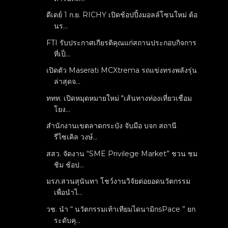
ดีเดย์ 1 ก.ย. RICHY เปิดช้อปปิ้งมอลล์โซนใหม่ ต้อ
นร...
FTI รับประกาศเกียรติคุณแก่สถานประกอบกิจการ
ที่เป็...
เปิดตัว Maserati MCXtrema รถแข่งทรงพลังรุ่น
ล่าสุดจ...
ททท. เปิดหมุดหมายใหม่ "เส้นทางท่องเที่ยวเชื่อม
โยง...
สำนักงานเขตลาดกระบัง จับมือ บจก สถานี
รีไซเคิล วงษ์...
สสว. จัดงาน “SME Privilege Market” ชวน ชม
ชิม ช้อป...
มรภ.สวนสุนันทา โชว์งานวิจัยต่อยอดนวัตกรรม
เพื่อนำไ...
วช. นำ “ นวัตกรรมเท้าเทียมไดนามิกsPace ” ยก
ระดับคุ...