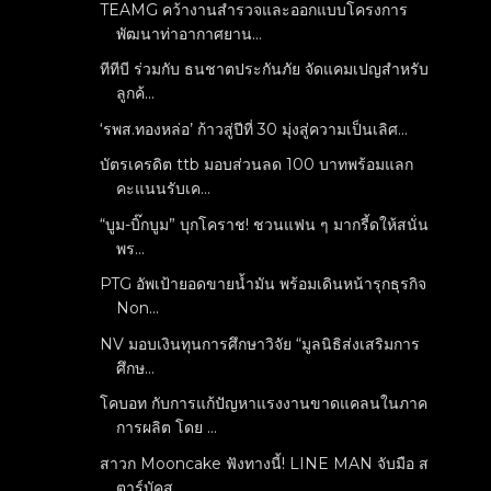
TEAMG คว้างานสำรวจและออกแบบโครงการ
พัฒนาท่าอากาศยาน...
ทีทีบี ร่วมกับ ธนชาตประกันภัย จัดแคมเปญสำหรับ
ลูกค้...
‘รพส.ทองหล่อ’ ก้าวสู่ปีที่ 30 มุ่งสู่ความเป็นเลิศ...
บัตรเครดิต ttb มอบส่วนลด 100 บาทพร้อมแลก
คะแนนรับเค...
“บูม-บิ๊กบูม” บุกโคราช! ชวนแฟน ๆ มากรี้ดให้สนั่น
พร...
PTG อัพเป้ายอดขายน้ำมัน พร้อมเดินหน้ารุกธุรกิจ
Non...
NV มอบเงินทุนการศึกษาวิจัย “มูลนิธิส่งเสริมการ
ศึกษ...
โคบอท กับการแก้ปัญหาแรงงานขาดแคลนในภาค
การผลิต โดย ...
สาวก Mooncake ฟังทางนี้! LINE MAN จับมือ ส
ตาร์บัคส...