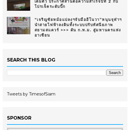
เต็มตัว ประกาศสานต่อความสำเร็จปีที่ 2 กับ
โปรเจ็คระดับบิ๊ก
“เจริญชัยหม้อแปลงฯจับมืออีโนวา”หนุนจุฬาฯ
นำสายไฟฟ้าลงดินทั้งระบบปรับทัศนียภาพ
สยามสแควร์ >>> ดัน ก.ท.ม. สู่มหานครแห่ง
อาเซียน
SEARCH THIS BLOG
Tweets by TimesofSiam
SPONSOR