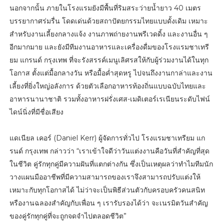
นอกจากนั้น ภายในโรงแรมยังมีพื้นที่ริมสระว่ายน้ำยาว 40 เมตร
บรรยากาศร่มรื่น โดดเด่นด้วยสถาปัตยกรรมไทยแบบดั้งเดิม เหมาะ
สำหรับงานเลี้ยงกลางแจ้ง งานภาพถ่ายงานพรีเวดดิ้ง และงานอื่น ๆ
อีกมากมาย และยังมีทีมงานอาหารและเครื่องดื่มของโรงแรมชาเทรี
ยม แกรนด์ กรุงเทพ ที่จะรังสรรค์เมนูเลิศรสให้กับผู้ร่วมงานได้ในทุก
โอกาส ตั้งแต่มื้อกลางวัน หรือมื้อค่ำสุดหรู ไปจนถึงงานกาล่าและงาน
เลี้ยงที่ยิ่งใหญ่อลังการ ด้วยตัวเลือกอาหารท้องถิ่นแบบฉบับไทยและ
อาหารนานาชาติ รวมทั้งอาหารฝรั่งเศส-เมดิเตอร์เรเนียนระดับไฟน์
ไดน์นิ่งที่มีชื่อเสียง
แดเนียล เคอร์ (Daniel Kerr) ผู้จัดการทั่วไป โรงแรมชาเทรียม แก
รนด์ กรุงเทพ กล่าวว่า “เราเข้าใจดีว่าวันแต่งงานคือวันที่สำคัญที่สุด
ในชีวิต คู่รักทุกคู่มีความฝันที่แตกต่างกัน ซึ่งเป็นเหตุผลว่าทำไมทีมนัก
วางแผนมืออาชีพที่มีความสามารถของเราจึงสามารถปรับแต่งให้
เหมาะกับทุกโอกาสได้ ไม่ว่าจะเป็นพิธีส่วนตัวกับครอบครัวคนสนิท
หรืองานฉลองสำคัญกับเพื่อน ๆ เรารับรองได้ว่า จะเนรมิตวันสำคัญ
ของคู่รักทุกคู่ที่จะถูกจดจำไปตลอดชีวิต”