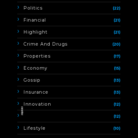
Politics
(22)
Financial
(21)
Highlight
(21)
Crime And Drugs
(20)
Properties
(17)
Economy
(15)
Gossip
(13)
Insurance
(13)
Innovation
(12)
ิิีิิิิิ
(12)
Lifestyle
(10)