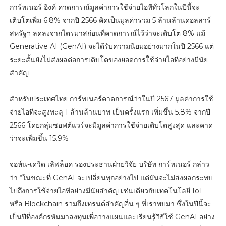
การ์ทเนอร์ อิงค์ คาดการณ์มูลค่าการใช้จ่ายไอทีทั่วโลกในปีนี้จะ
เติบโตเพิ่ม 6.8% จากปี 2566 คิดเป็นมูลค่ารวม 5 ล้านล้านดอลลาร์
สหรัฐฯ ลดลงจากไตรมาสก่อนที่คาดการณ์ไว้ว่าจะเติบโต 8% แม้
Generative AI (GenAI) จะได้รับความนิยมอย่างมากในปี 2566 แต่
ระยะสั้นยังไม่ส่งผลต่อการเติบโตของยอดการใช้จ่ายไอทีอย่างมีนัย
สำคัญ
สำหรับประเทศไทย การ์ทเนอร์คาดการณ์ว่าในปี 2567 มูลค่าการใช้
จ่ายไอทีจะสูงทะลุ 1 ล้านล้านบาท เป็นครั้งแรก เพิ่มขึ้น 5.8% จากปี
2566 โดยกลุ่มซอฟต์แวร์จะมีมูลค่าการใช้จ่ายเติบโตสูงสุด และคาด
ว่าจะเพิ่มขึ้น 15.9%
จอห์น-เดวิด เลิฟล็อค รองประธานฝ่ายวิจัย บริษัท การ์ทเนอร์ กล่าว
ว่า “ในขณะที่ GenAI จะเปลี่ยนทุกอย่างไป แต่มันจะไม่ส่งผลกระทบ
ไปถึงการใช้จ่ายไอทีอย่างมีนัยสำคัญ เช่นเดียวกับเทคโนโลยี IoT
หรือ Blockchain รวมถึงเทรนด์สำคัญอื่น ๆ ที่เราพบมา ซึ่งในปีนี้จะ
เป็นปีที่องค์กรหันมาลงทุนเพื่อวางแผนและเรียนรู้วิธีใช้ GenAI อย่าง