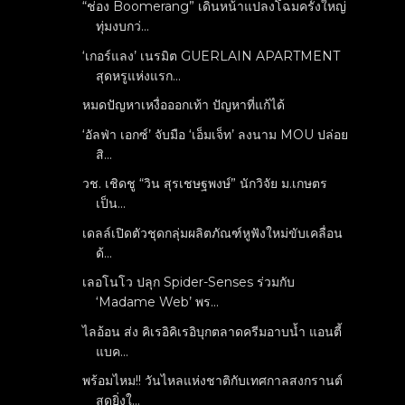
“ช่อง Boomerang” เดินหน้าแปลงโฉมครั้งใหญ่
ทุ่มงบกว่...
‘เกอร์แลง’ เนรมิต GUERLAIN APARTMENT
สุดหรูแห่งแรก...
หมดปัญหาเหงื่อออกเท้า ปัญหาที่แก้ได้
‘อัลฟ่า เอกซ์’ จับมือ ‘เอ็มเจ็ท’ ลงนาม MOU ปล่อย
สิ...
วช. เชิดชู “วิน สุรเชษฐพงษ์” นักวิจัย ม.เกษตร
เป็น...
เดลล์เปิดตัวชุดกลุ่มผลิตภัณฑ์หูฟังใหม่ขับเคลื่อน
ด้...
เลอโนโว ปลุก Spider-Senses ร่วมกับ
‘Madame Web’ พร...
ไลอ้อน ส่ง คิเรอิคิเรอิบุกตลาดครีมอาบน้ำ แอนตี้
แบค...
พร้อมไหม!! วันไหลแห่งชาติกับเทศกาลสงกรานต์
สุดยิ่งใ...