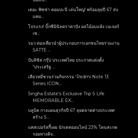
เดอะ พิซซ่า คอมปะนี เล่นใหญ่! พร้อมลุยปี 67 ส่ง
แคม...
โปรแรง! บิ๊กซีมินิลดราคาปัง ผลไม้อบแห้ง เนเจอร์
เซ...
รมว.ท่องเที่ยวนำผู้ประกอบการเอกชนไทยร่วมงาน
SATTE ...
ปับลิซิส กรุ๊ป ประเทศไทย ประกาศแต่งตั้ง
“ประเสริฐ ...
เสียวหมี่ชวนร่วมกิจกรรม ‘Redmi Note 13
Series ICON...
Singha Estate's Exclusive Trip S Life
MEMORABLE EX...
บลูบิค กางแผนธุรกิจปี 67 ลุยตลาดต่างประเทศ
สร้าง S...
แคสเปอร์สกี้เผย นักเดทออนไลน์ 23% โดนสะกด
รอยทางดิจ...