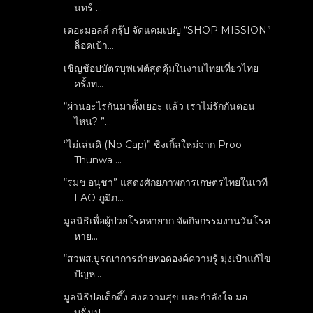
นทร์ ...
เดอะมอลล์ กรุ๊ป จัดแคมเปญ “SHOP MISSION”
ล็อคเป้า....
เชิญช้อปบัตรบุฟเฟต์สุดคุ้มในงานไทยเที่ยวไทย
ครั้งท...
“ผ่านอะไรกันมาตั้งเยอะ แล้ว เราไม่รักกันตอน
ไหน? ”...
“ไม่เล่นดิ (No Cap)” ซิงเกิ้ลใหม่จาก Proo
Thunwa ...
“รมช.อนุชา” แสดงศักยภาพการเกษตรไทยในเวที
FAO ภูมิภ...
มูลนิธิเพื่อผู้ป่วยโรคหายาก จัดกิจกรรมงานวันโรค
หาย...
“สวพส.บูรณาการถ่ายทอดองค์ความรู้ มุ่งเป้าแก้ไข
ปัญห...
มูลนิธิป่อเต็กตึ๊ง ส่งความสุข และกำลังใจ มอ
บอั่งเป...