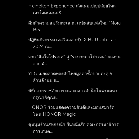
Heineken Experience ส่งแคมเปญปล่อยไหล
เอาใจคนดนตรี ...
ดื่มด่ำความสุขริมทะเล ณ เดย์คลับแห่งใหม่ “Nora
Bea...
ปฏิทินกิจกรรม เอสวีแอล กรุ๊ป X BUU Job Fair
2024 ณ...
จาก “ฮีลใจโปรเจค” สู่ “ระบายมาโปรเจค” ผลงาน
จาก พั...
YLG เผยตลาดทองคำไทยมูลค่าซื้อขายทะลุ 5
ล้านล้านบ.ต...
พิธีถวายราชสักการะและกล่าวสำนึกในพระมหา
กรุณาธิคุณแ...
HONOR ร่วมแสดงความยินดีและมอบสมาร์ต
โฟน HONOR Magic...
ชุมนุมร้านสหกรณ์ฯ ยื่นหนังสือ คณะกรรมาธิการ
การเกษต...