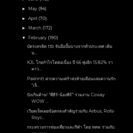
May
(94)
►
April
(70)
►
March
(172)
►
February
(190)
▼
บัตรเครดิต ttb จับมือปั๊มบางจากทั่วประเทศ เติม
น...
KJL โกยกำไรโตต่อเนื่อง ปี 66 พุ่งอีก 15.82% รา
คาว...
Paiiinntt ฝากความเศร้าส่งท้ายเดือนแห่งความรัก
“เจ็...
ปังเกินต้าน! “พี่ธีร์-น้องพีร์” ร่วมงาน Coway
WOW ...
เวียตเจ็ทเผยข้อตกลงสำคัญร่วมกับ Airbus, Rolls-
Royc...
กระทรวงการท่องเที่ยวและกีฬา โดย ททท. ร่วมกับ