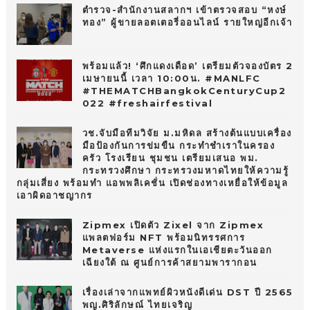
ตำรวจ-สำนักงานสลากฯ เข้าตรวจสอบ “หงษ์
ทอง” ผู้ขายลอตเตอรี่ออนไลน์ รายใหญ่อีกเจ้า
พร้อมแล้ว! ‘ศึกแดงเดือด’ เตรียมตัวจองบัตร 2
เมษายนนี้ เวลา 10:00น. #MANLFC
#THEMATCHBangkokCenturyCup2
022 #freshairfestival
วช.จับมือทีมวิจัย ม.มหิดล สร้างต้นแบบเครื่อง
มือป้องกันการข่มขืน กระทำชำเราในครอง
ครัว โรงเรียน ชุมชน เตรียมเสนอ พม.
กระทรวงศึกษา กระทรวงมหาดไทยให้ความรู้
กลุ่มเสี่ยง พร้อมทำ แอพพลิเคชั่น เปิดช่องทางเหยื่อให้ข้อมูล
เอาผิดอาชญากร
Zipmex เปิดตัว Zixel จาก Zipmex
แพลตฟอร์ม NFT พร้อมนิทรรศการ
Metaverse แห่งแรกในเอเชียตะวันออก
เฉียงใต้ ณ ศูนย์การค้าสยามพารากอน
เรื่องเล่าจากแพทย์ผิวหนังดีเด่น DST ปี 2565
พญ.ศิริลักษณ์ ไทยเจริญ