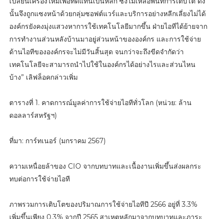
เปลี่ยนเครื่องใหม่เพื่อทดแทนเป็นหลัก ซึ่งไม่เหลือพื้นที่การเติบโต ดัง
นั้นจึงถูกแซงหน้าด้วยกลุ่มซอฟต์แวร์และบริการอย่างหลีกเลี่ยงไม่ได้
องค์กรยังคงมุ่งแสวงหาการใช้เทคโนโลยีมากขึ้น ฝ่ายไอทีได้ย้ายจาก
การทำงานส่วนหลังบ้านมาอยู่ส่วนหน้าขององค์กร และการใช้จ่าย
ด้านไอทีขององค์กรจะไม่มีวันสิ้นสุด จนกว่าจะถึงขีดจำกัดว่า
เทคโนโลยีจะสามารถนำไปใช้ในองค์กรได้อย่างไรและส่วนไหน
บ้าง” เลิฟล็อคกล่าวเพิ่ม
ตารางที่ 1. คาดการณ์มูลค่าการใช้จ่ายไอทีทั่วโลก (หน่วย: ล้าน
ดอลลาร์สหรัฐฯ)
ที่มา: การ์ทเนอร์ (มกราคม 2567)
ความเหนื่อยล้าของ CIO จากบทบาทและเนื้องานเพิ่มขึ้นส่งผลกระ
ทบต่อการใช้จ่ายไอที
ภาพรวมการเติบโตของปริมาณการใช้จ่ายไอทีปี 2566 อยู่ที่ 3.3%
เพิ่มขึ้นเพียง 0.3% จากปี 2565 สาเหตุหลักมาจากบทบาทและภาระ