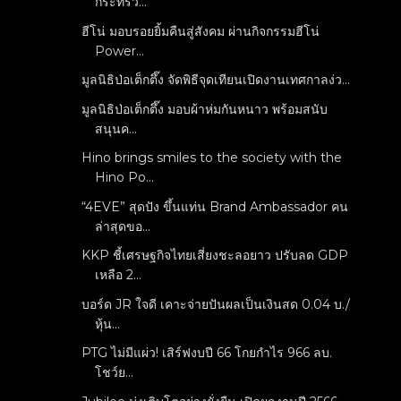
กระทรว...
ฮีโน่ มอบรอยยิ้มคืนสู่สังคม ผ่านกิจกรรมฮีโน่
Power...
มูลนิธิป่อเต็กตึ๊ง จัดพิธีจุดเทียนเปิดงานเทศกาลง่ว...
มูลนิธิป่อเต็กตึ๊ง มอบผ้าห่มกันหนาว พร้อมสนับ
สนุนค...
Hino brings smiles to the society with the
Hino Po...
“4EVE” สุดปัง ขึ้นแท่น Brand Ambassador คน
ล่าสุดขอ...
KKP ชี้เศรษฐกิจไทยเสี่ยงชะลอยาว ปรับลด GDP
เหลือ 2...
บอร์ด JR ใจดี เคาะจ่ายปันผลเป็นเงินสด 0.04 บ./
หุ้น...
PTG ไม่มีแผ่ว! เสิร์ฟงบปี 66 โกยกำไร 966 ลบ.
โชว์ย...