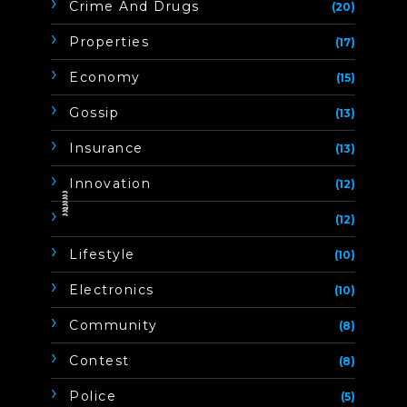
Crime And Drugs
(20)
Properties
(17)
Economy
(15)
Gossip
(13)
Insurance
(13)
Innovation
(12)
ิิีิิิิิ
(12)
Lifestyle
(10)
Electronics
(10)
Community
(8)
Contest
(8)
Police
(5)