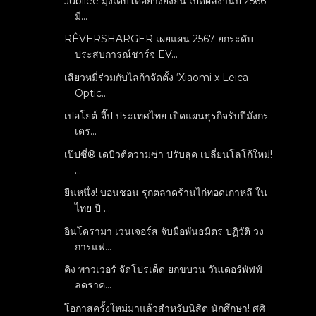
Jubilee มุ่งเติบโตอย่างยั่งยืน เปิดผลงานปี 2566
มี...
RÊVERSHARGER เผยแผน 2567 ยกระดับ
ประสบการณ์ชาร์จ EV...
เสียวหมี่ร่วมกับไลก้าจัดตั้ง ‘Xiaomi x Leica
Optic...
เปอโยต์-จี๊ป ประเทศไทย เปิดแผนธุรกิจรับปีมังกร
เตร...
เป๊ปซี่® เดบิวต์ความซ่า ปรับลุค เปลี่ยนโลโก้ใหม่!
...
ยืนหนึ่ง! บอนชอน รุกตลาดร้านไก่ทอดเกาหลี ใน
ไทย ปี ...
อินโดรามา เวนเจอร์ส จับมือพันธมิตร ปฏิวัติ วง
การแฟ...
คิง พาวเวอร์ จัดโปรเด็ด ยกขบวน วันเดอร์พัฟฟ์
ลดราค...
โอกาสครั้งใหม่มาแล้วสำหรับนิสิต นักศึกษา! ศศิ