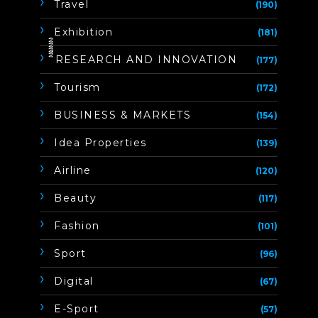
Travel
(190)
Exhibition
(181)
ิิีิิิิิRESEARCH AND INNOVATION
(177)
Tourism
(172)
BUSINESS & MARKETS
(154)
Idea Properties
(139)
Airline
(120)
Beauty
(117)
Fashion
(101)
Sport
(96)
Digital
(67)
E-Sport
(57)