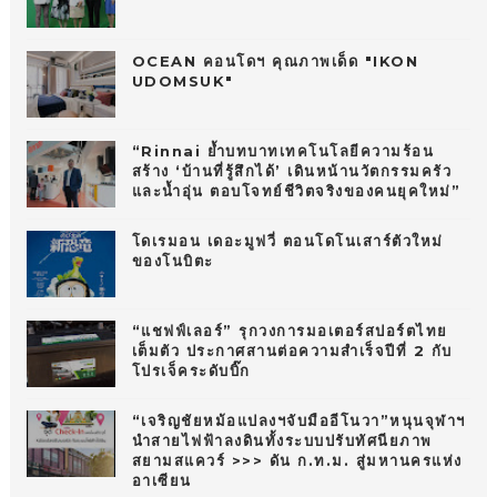
OCEAN คอนโดฯ คุณภาพเด็ด "IKON
UDOMSUK"
“Rinnai ย้ำบทบาทเทคโนโลยีความร้อน
สร้าง ‘บ้านที่รู้สึกได้’ เดินหน้านวัตกรรมครัว
และน้ำอุ่น ตอบโจทย์ชีวิตจริงของคนยุคใหม่”
โดเรมอน เดอะมูฟวี่ ตอนโดโนเสาร์ตัวใหม่
ของโนบิตะ
“แชฟฟ์เลอร์” รุกวงการมอเตอร์สปอร์ตไทย
เต็มตัว ประกาศสานต่อความสำเร็จปีที่ 2 กับ
โปรเจ็คระดับบิ๊ก
“เจริญชัยหม้อแปลงฯจับมืออีโนวา”หนุนจุฬาฯ
นำสายไฟฟ้าลงดินทั้งระบบปรับทัศนียภาพ
สยามสแควร์ >>> ดัน ก.ท.ม. สู่มหานครแห่ง
อาเซียน