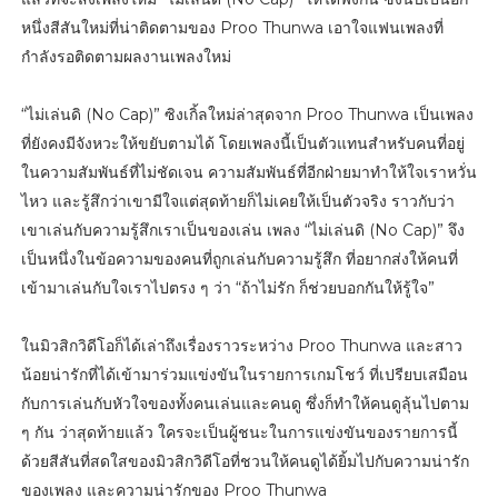
หนึ่งสีสันใหม่ที่น่าติดตามของ Proo Thunwa เอาใจแฟนเพลงที่
กำลังรอติดตามผลงานเพลงใหม่
“ไม่เล่นดิ (No Cap)” ซิงเกิ้ลใหม่ล่าสุดจาก Proo Thunwa เป็นเพลง
ที่ยังคงมีจังหวะให้ขยับตามได้ โดยเพลงนี้เป็นตัวแทนสำหรับคนที่อยู่
ในความสัมพันธ์ที่ไม่ชัดเจน ความสัมพันธ์ที่อีกฝ่ายมาทำให้ใจเราหวั่น
ไหว และรู้สึกว่าเขามีใจแต่สุดท้ายก็ไม่เคยให้เป็นตัวจริง ราวกับว่า
เขาเล่นกับความรู้สึกเราเป็นของเล่น เพลง “ไม่เล่นดิ (No Cap)” จึง
เป็นหนึ่งในข้อความของคนที่ถูกเล่นกับความรู้สึก ที่อยากส่งให้คนที่
เข้ามาเล่นกับใจเราไปตรง ๆ ว่า “ถ้าไม่รัก ก็ช่วยบอกกันให้รู้ใจ”
ในมิวสิกวิดีโอก็ได้เล่าถึงเรื่องราวระหว่าง Proo Thunwa และสาว
น้อยน่ารักที่ได้เข้ามาร่วมแข่งขันในรายการเกมโชว์ ที่เปรียบเสมือน
กับการเล่นกับหัวใจของทั้งคนเล่นและคนดู ซึ่งก็ทำให้คนดูลุ้นไปตาม
ๆ กัน ว่าสุดท้ายแล้ว ใครจะเป็นผู้ชนะในการแข่งขันของรายการนี้
ด้วยสีสันที่สดใสของมิวสิกวิดีโอที่ชวนให้คนดูได้ยิ้มไปกับความน่ารัก
ของเพลง และความน่ารักของ Proo Thunwa