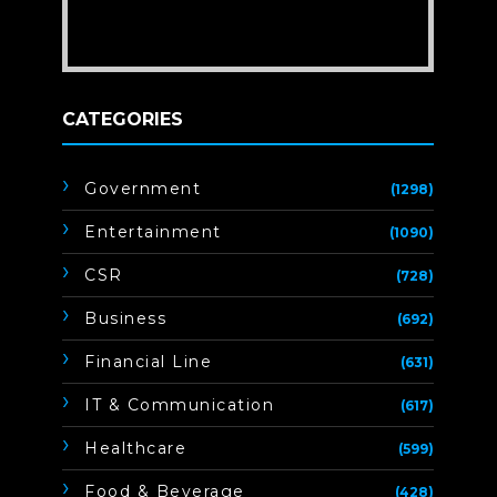
CATEGORIES
Government
(1298)
Entertainment
(1090)
CSR
(728)
Business
(692)
Financial Line
(631)
IT & Communication
(617)
Healthcare
(599)
Food & Beverage
(428)