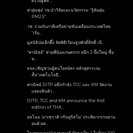
ดร.ณัฐพล ...
ค่าฝุ่นพุ่ง! วช.นำวิจัยและนวัตกรรม “รู้ทันฝุ่น
PM2.5”
วช. ร่วมกับภาคีเครือข่ายขับเคลื่อนประเทศไทย
“เริ่ม...
มูลนิธิป่อเต็กตึ๊ง จัดพิธีเวียนธูปศักดิ์สิทธิ์ เนื...
“พาณิชย์” ช่วยพี่น้องเกษตรกร ผนึก 3 ปั๊มใหญ่ ซื้อ
ห...
สจล.เชิญชวนผู้สนใจสมัคร หลักสูตรระยะ
สั้น“เทคโนโลยี...
พาณิชย์ DITP ผนึกกำลัง TCC และ KM จัดงาน
แสดงสินค้า...
DITP, TCC and KM announce the first
edition of THA...
ยลโฉม ‘มาเซราติ กรันทูริสโม’ ประติมากรรมยาน
ยนต์ ผส...