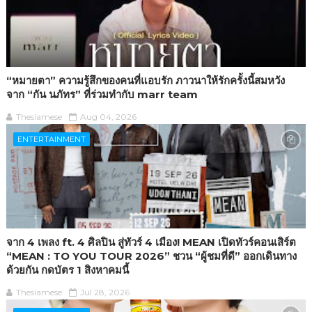
“หมายตา” ความรู้สึกของคนที่แอบรัก ภาวนาให้รักครั้งนี้สมหวัง
จาก “กัน นภัทร” ที่ร่วมทำกับ marr team
Thesiamese
Aug 04, 2026
ENTERTAINMENT
จาก 4 เพลง ft. 4 ศิลปิน สู่ทัวร์ 4 เมือง! MEAN เปิดทัวร์คอนเสิร์ต
“MEAN : TO YOU TOUR 2026” ชวน “ผู้ชมที่ดี” ออกเดินทาง
ด้วยกัน กดบัตร 1 สิงหาคมนี้
Thesiamese
Jul 28, 2026