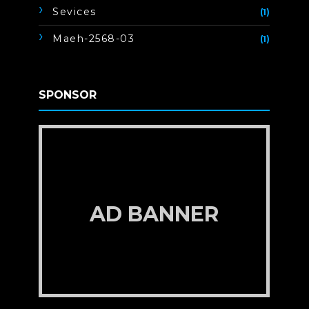
Sevices
(1)
Maeh-2568-03
(1)
SPONSOR
AD BANNER