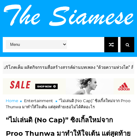
เค็ม ผลิตกิจกรรมสื่อสร้างสรรค์ผ่านบทเพลง "ด้วยความห่วงไต" สื่อสารคน
Home
Entertainment
“ไม่เล่นดิ (No Cap)” ซิงเกิ้ลใหม่จาก Proo
Thunwa มาทำให้ใจเต้น แต่สุดท้ายเธอไม่ได้คิดอะไร
“ไม่เล่นดิ (No Cap)” ซิงเกิ้ลใหม่จาก
Proo Thunwa มาทำให้ใจเต้น แต่สุดท้าย