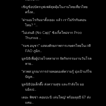
เชิญช้อปบัตรบุฟเฟต์สุดคุ้มในงานไทยเที่ยวไทย
ครั้งท...
“ผ่านอะไรกันมาตั้งเยอะ แล้ว เราไม่รักกันตอน
ไหน? ”...
“ไม่เล่นดิ (No Cap)” ซิงเกิ้ลใหม่จาก Proo
Thunwa ...
“รมช.อนุชา” แสดงศักยภาพการเกษตรไทยในเวที
FAO ภูมิภ...
มูลนิธิเพื่อผู้ป่วยโรคหายาก จัดกิจกรรมงานวันโรค
หาย...
“สวพส.บูรณาการถ่ายทอดองค์ความรู้ มุ่งเป้าแก้ไข
ปัญห...
มูลนิธิป่อเต็กตึ๊ง ส่งความสุข และกำลังใจ มอ
บอั่งเป...
เดอะ พิซซ่า คอมปะนี เล่นใหญ่! พร้อมลุยปี 67 ส่ง
แคม...