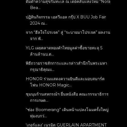
ดื่มด่ำความสุขริมทะเล ณ เดย์คลับแห่งใหม่ “Nora
Bea...
ปฏิทินกิจกรรม เอสวีแอล กรุ๊ป X BUU Job Fair
2024 ณ...
จาก “ฮีลใจโปรเจค” สู่ “ระบายมาโปรเจค” ผลงาน
จาก พั...
YLG เผยตลาดทองคำไทยมูลค่าซื้อขายทะลุ 5
ล้านล้านบ.ต...
พิธีถวายราชสักการะและกล่าวสำนึกในพระมหา
กรุณาธิคุณแ...
HONOR ร่วมแสดงความยินดีและมอบสมาร์ต
โฟน HONOR Magic...
ชุมนุมร้านสหกรณ์ฯ ยื่นหนังสือ คณะกรรมาธิการ
การเกษต...
“ช่อง Boomerang” เดินหน้าแปลงโฉมครั้งใหญ่
ทุ่มงบกว่...
‘เกอร์แลง’ เนรมิต GUERLAIN APARTMENT