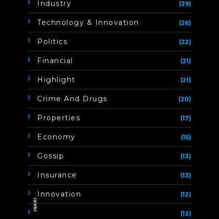
Industry
(29)
Technology & Innovation
(26)
Politics
(22)
Financial
(21)
Highlight
(21)
Crime And Drugs
(20)
Properties
(17)
Economy
(15)
Gossip
(13)
Insurance
(13)
Innovation
(12)
ิิีิิิิิ
(12)