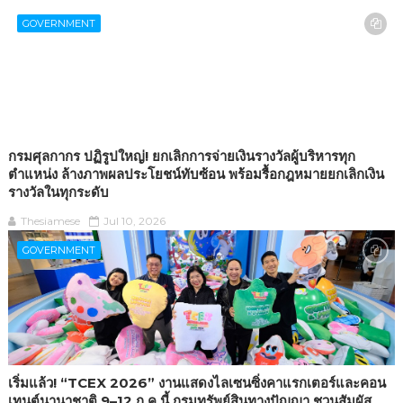
GOVERNMENT
กรมศุลกากร ปฏิรูปใหญ่! ยกเลิกการจ่ายเงินรางวัลผู้บริหารทุก
ตำแหน่ง ล้างภาพผลประโยชน์ทับซ้อน พร้อมรื้อกฎหมายยกเลิกเงิน
รางวัลในทุกระดับ
Thesiamese
Jul 10, 2026
GOVERNMENT
เริ่มแล้ว! “TCEX 2026” งานแสดงไลเซนซิ่งคาแรกเตอร์และคอน
เทนต์นานาชาติ 9–12 ก.ค.นี้ กรมทรัพย์สินทางปัญญา ชวนสัมผัส