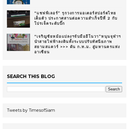
“แชฟฟ์เลอร์” รุกวงการมอเตอร์สปอร์ตไทย
เต็มตัว ประกาศสานต่อความสำเร็จปีที่ 2 กับ
โปรเจ็คระดับบิ๊ก
“เจริญชัยหม้อแปลงฯจับมืออีโนวา”หนุนจุฬาฯ
นำสายไฟฟ้าลงดินทั้งระบบปรับทัศนียภาพ
สยามสแควร์ >>> ดัน ก.ท.ม. สู่มหานครแห่ง
อาเซียน
SEARCH THIS BLOG
Tweets by TimesofSiam