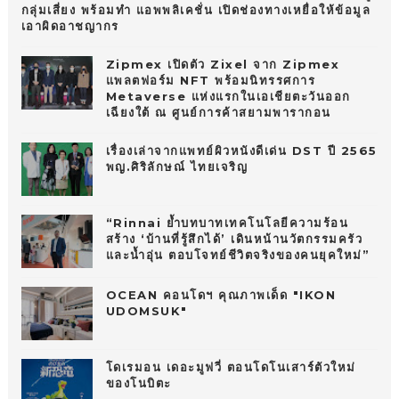
กลุ่มเสี่ยง พร้อมทำ แอพพลิเคชั่น เปิดช่องทางเหยื่อให้ข้อมูล
เอาผิดอาชญากร
Zipmex เปิดตัว Zixel จาก Zipmex
แพลตฟอร์ม NFT พร้อมนิทรรศการ
Metaverse แห่งแรกในเอเชียตะวันออก
เฉียงใต้ ณ ศูนย์การค้าสยามพารากอน
เรื่องเล่าจากแพทย์ผิวหนังดีเด่น DST ปี 2565
พญ.ศิริลักษณ์ ไทยเจริญ
“Rinnai ย้ำบทบาทเทคโนโลยีความร้อน
สร้าง ‘บ้านที่รู้สึกได้’ เดินหน้านวัตกรรมครัว
และน้ำอุ่น ตอบโจทย์ชีวิตจริงของคนยุคใหม่”
OCEAN คอนโดฯ คุณภาพเด็ด "IKON
UDOMSUK"
โดเรมอน เดอะมูฟวี่ ตอนโดโนเสาร์ตัวใหม่
ของโนบิตะ