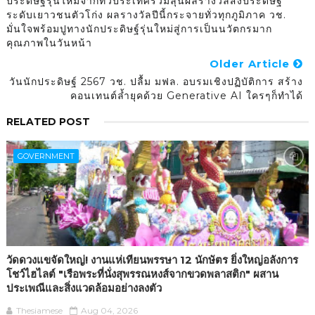
ประดิษฐ์รุ่นใหม่จากทั่วประเทศร่วมลุ้นผลรางวัลสิ่งประดิษฐ์
ระดับเยาวชนตัวโก่ง ผลรางวัลปีนี้กระจายทั่วทุกภูมิภาค วช.
มั่นใจพร้อมปูทางนักประดิษฐ์รุ่นใหม่สู่การเป็นนวัตกรมาก
คุณภาพในวันหน้า
Older Article
วันนักประดิษฐ์ 2567 วช. ปลื้ม มฟล. อบรมเชิงปฏิบัติการ สร้าง
คอนเทนต์ล้ำยุคด้วย Generative AI ใครๆก็ทำได้
RELATED POST
GOVERNMENT
วัดดวงแขจัดใหญ่! งานแห่เทียนพรรษา 12 นักษัตร ยิ่งใหญ่อลังการ
โชว์ไฮไลต์ "เรือพระที่นั่งสุพรรณหงส์จากขวดพลาสติก" ผสาน
ประเพณีและสิ่งแวดล้อมอย่างลงตัว
Thesiamese
Aug 04, 2026