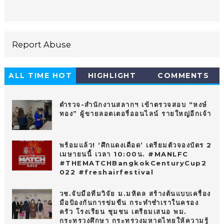
Report Abuse
ALL TIME HOT
HIGHLIGHT
COMMENTS
10
ตำรวจ-สำนักงานสลากฯ เข้าตรวจสอบ “หงษ์
ทอง” ผู้ขายลอตเตอรี่ออนไลน์ รายใหญ่อีกเจ้า
พร้อมแล้ว! ‘ศึกแดงเดือด’ เตรียมตัวจองบัตร 2
เมษายนนี้ เวลา 10:00น. #MANLFC
#THEMATCHBangkokCenturyCup2
022 #freshairfestival
วช.จับมือทีมวิจัย ม.มหิดล สร้างต้นแบบเครื่อง
มือป้องกันการข่มขืน กระทำชำเราในครอง
ครัว โรงเรียน ชุมชน เตรียมเสนอ พม.
กระทรวงศึกษา กระทรวงมหาดไทยให้ความรู้