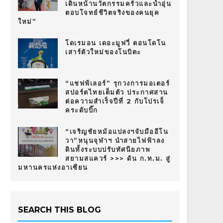
เดินหน้านวัตกรรมครัวและน้ำอุ่น
ตอบโจทย์ชีวิตจริงของคนยุค
ใหม่”
โดเรมอน เดอะมูฟวี่ ตอนโดโน
เสาร์ตัวใหม่ของโนบิตะ
“แชฟฟ์เลอร์” รุกวงการมอเตอร์
สปอร์ตไทยเต็มตัว ประกาศสาน
ต่อความสำเร็จปีที่ 2 กับโปรเจ็
คระดับบิ๊ก
“เจริญชัยหม้อแปลงฯจับมืออีโน
วา”หนุนจุฬาฯ นำสายไฟฟ้าลง
ดินทั้งระบบปรับทัศนียภาพ
สยามสแควร์ >>> ดัน ก.ท.ม. สู่
มหานครแห่งอาเซียน
SEARCH THIS BLOG