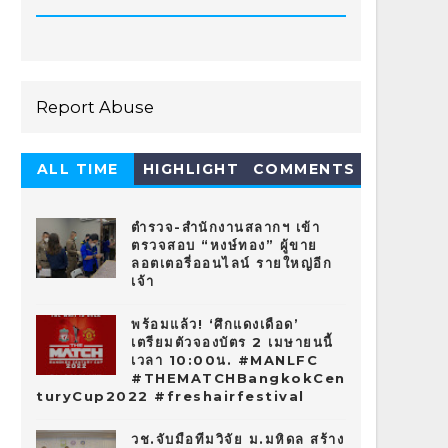
Report Abuse
ALL TIME
HIGHLIGHT
COMMENTS
HOT 10
ตำรวจ-สำนักงานสลากฯ เข้า
ตรวจสอบ “หงษ์ทอง” ผู้ขาย
ลอตเตอรี่ออนไลน์ รายใหญ่อีก
เจ้า
พร้อมแล้ว! ‘ศึกแดงเดือด’
เตรียมตัวจองบัตร 2 เมษายนนี้
เวลา 10:00น. #MANLFC
#THEMATCHBangkokCen
turyCup2022 #freshairfestival
วช.จับมือทีมวิจัย ม.มหิดล สร้าง