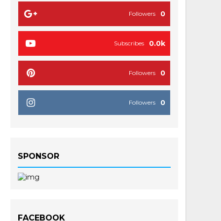
0
Followers
0.0k
Subscribes
0
Followers
0
Followers
SPONSOR
FACEBOOK