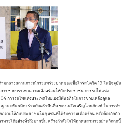
าท่ามกลางสถานการณ์การแพร่ระบาดของเชื้อไวรัสโควิด 19 ในปัจจุบัน
ในการช่วยบรรเทาความเดือดร้อนให้กับประชาชน การรถไฟแห่ง
904 การรถไฟแห่งประเทศไทยเองมีพันธกิจในการช่วยเหลือดูแล
งในฐานะพันธมิตรร่วมกับครัวปันอิ่ม ของเครือเจริญโภคภัณฑ์ ในการทำ
จกจ่ายให้กับประชาชนในชุมชนที่ได้รับความเดือดร้อน หรือต้องกักตัว
อาหารได้อย่างทั่วถึงมากขึ้น สร้างกำลังใจให้ทุกคนสามารถผ่านวิกฤตนี้