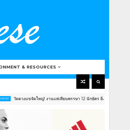
RONMENT & RESOURCES
วัดดวงแขจัดใหญ่! งานแห่เทียนพรรษา 12 นักษัตร ยิ่งใหญ่อลังการ โชว์ไฮไ