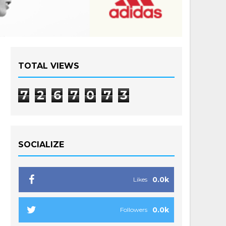
TOTAL VIEWS
7
2
6
7
0
7
3
SOCIALIZE
0.0k
Likes
0.0k
Followers