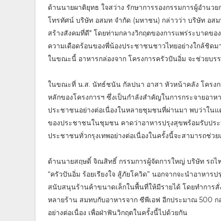
ด้านนายผาติยุทธ ใจสว่าง รักษาการรองกรรมการผู้อำนวย
โทรทัศน์ บริษัท อสมท จำกัด (มหาชน) กล่าวว่า บริษัท อสมท
สร้างสังคมที่ดี" โดยท่ามกลางวิกฤตของการแพร่ระบาดของ
ความเดือดร้อนของพี่น้องประชาชนชาวไทยอย่างใกล้ชิดมาโ
ในขณะนี้ อาหารกล่องจาก โครงการครัวปันอิ่ม จะช่วยบร
ในขณะที่ น.ส. นัทธ์ชนัน กัลปนา อาสา หัวหน้าคลัง โครงกา
หลักของโครงการฯ ซึ่งเป็นกำลังสำคัญในการกระจายอาหารส
ประชาชนอย่างต่อเนื่องในหลายชุมชนที่ผ่านมา พบว่าในแต
ของประชาชนในชุมชน คาดว่าอาหารปรุงสุขพร้อมรับประทา
ประชาชนทั่วกรุงเทพอย่างต่อเนื่องในครั้งนี้จะสามารถช่ว
ด้านนายสฤษดิ์ จิณสิทธิ์ กรรมการผู้จัดการใหญ่ บริษัท ร
“ครัวปันอิ่ม ร้อยเรียงใจ สู้ภัยโควิด” นอกจากจะนำอาหาร
สนับสนุนร้านค้าขนาดเล็กในพื้นที่ให้มีรายได้ โดยทำกา
หลายร้าน สมทบกับอาหารจาก ซีพีเอฟ อีกประมาณ 500 กล่อ
อย่างต่อเนื่อง เพื่อฝ่าฟันวิกฤตในครั้งนี้ไปด้วยกัน