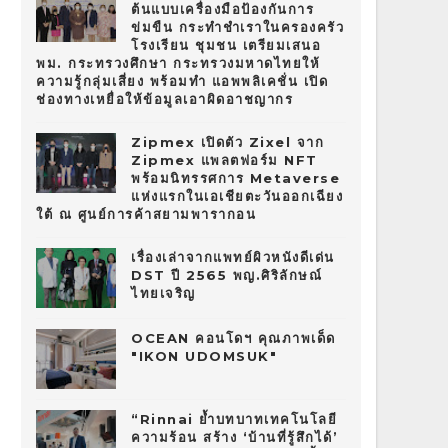
ต้นแบบเครื่องมือป้องกันการ
ข่มขืน กระทำชำเราในครองครัว
โรงเรียน ชุมชน เตรียมเสนอ
พม. กระทรวงศึกษา กระทรวงมหาดไทยให้
ความรู้กลุ่มเสี่ยง พร้อมทำ แอพพลิเคชั่น เปิด
ช่องทางเหยื่อให้ข้อมูลเอาผิดอาชญากร
Zipmex เปิดตัว Zixel จาก
Zipmex แพลตฟอร์ม NFT
พร้อมนิทรรศการ Metaverse
แห่งแรกในเอเชียตะวันออกเฉียง
ใต้ ณ ศูนย์การค้าสยามพารากอน
เรื่องเล่าจากแพทย์ผิวหนังดีเด่น
DST ปี 2565 พญ.ศิริลักษณ์
ไทยเจริญ
OCEAN คอนโดฯ คุณภาพเด็ด
"IKON UDOMSUK"
“Rinnai ย้ำบทบาทเทคโนโลยี
ความร้อน สร้าง ‘บ้านที่รู้สึกได้’