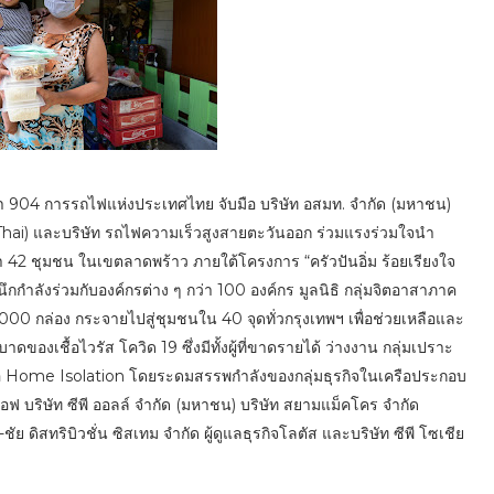
า 904 การรถไฟแห่งประเทศไทย จับมือ บริษัท อสมท. จำกัด (มหาชน)
 Thai) และบริษัท รถไฟความเร็วสูงสายตะวันออก ร่วมแรงร่วมใจนำ
42 ชุมชน ในเขตลาดพร้าว ภายใต้โครงการ “ครัวปันอิ่ม ร้อยเรียงใจ
ผนึกกำลังร่วมกับองค์กรต่าง ๆ กว่า 100 องค์กร มูลนิธิ กลุ่มจิตอาสาภาค
 กล่อง กระจายไปสู่ชุมชนใน 40 จุดทั่วกรุงเทพฯ เพื่อช่วยเหลือและ
องเชื้อไวรัส โควิด 19 ซึ่งมีทั้งผู้ที่ขาดรายได้ ว่างงาน กลุ่มเปราะ
้านหรือ Home Isolation โดยระดมสรรพกำลังของกลุ่มธุรกิจในเครือประกอบ
อฟ บริษัท ซีพี ออลล์ จำกัด (มหาชน) บริษัท สยามแม็คโคร จำกัด
ัย ดิสทริบิวชั่น ซิสเทม จำกัด ผู้ดูแลธุรกิจโลตัส และบริษัท ซีพี โซเชีย