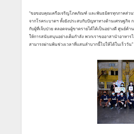
“ขอขอบคุณเครือเจริญโภคภัณฑ์ และพันธมิตรทุกภาคส่วนที่จ
จากโรคระบาดฯ ทั้งยังประสบกับปัญหาทางด้านเศรษฐกิจ กา
กับผู้ที่เจ็บป่วย ตลอดจนผู้ขาดรายได้ได้เป็นอย่างดี ศูน
ให้การสนับสนุนอย่างเต็มกำลัง พวกเราขออาสานำอาหารไ
สามารถผ่านพ้นช่วงเวลาที่แสนลำบากนี้ไปให้ได้ในเร็ววัน”