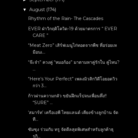
August
(174)
▼
Rhythm of the Rain- The Cascades
EVER ฝ่าวิกฤติโควิด-19 ด้วยมาตรการ “ EVER
CARE ”
“Meat Zero” เสิร์ฟเมนูไก่ทอดจากพืช ที่อร่อยเห
มือนเ...
“จ๊ะจ๋า” ควงคู่ “หมอก้อง” มาตามหาคู่รักใน คู่ไหน?
...
“Here’s Your Perfect” เพลงมิวสิกวิดีโอยอดวิว
กว่า 3...
ก้าวผ่านความกลัว ขยันฝึกแร็ปจนเพื่อนทึ่ง!!
“SURE” ...
‘สมาร์ท’ เครือเอพี ไทยแลนด์ เคียงข้างลูกบ้าน จัด
ที...
ซัมซุง ร่วมกับ ทรู จัดดีลสุดพิเศษสำหรับลูกค้าธุ
รกิ...