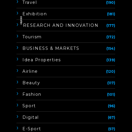
Travel
(190)
Exhibition
(181)
ิิีิิิิิRESEARCH AND INNOVATION
(177)
Tourism
(172)
BUSINESS & MARKETS
(154)
Idea Properties
(139)
Airline
(120)
Beauty
(117)
Fashion
(101)
Sport
(96)
Digital
(67)
E-Sport
(57)