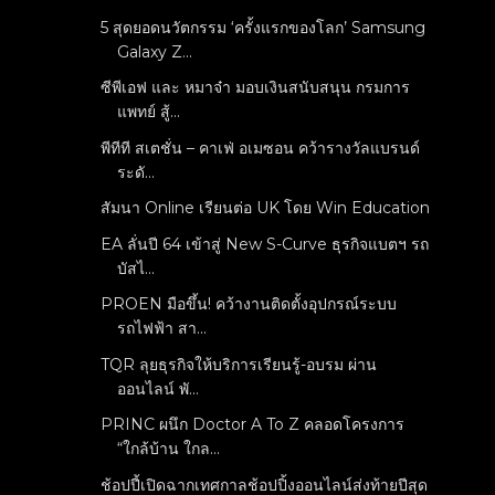
5 สุดยอดนวัตกรรม ‘ครั้งแรกของโลก’ Samsung
Galaxy Z...
ซีพีเอฟ และ หมาจ๋า มอบเงินสนับสนุน กรมการ
แพทย์ สู้...
พีทีที สเตชั่น – คาเฟ่ อเมซอน คว้ารางวัลแบรนด์
ระดั...
สัมนา Online เรียนต่อ UK โดย Win Education
EA ลั่นปี 64 เข้าสู่ New S-Curve ธุรกิจแบตฯ รถ
บัสไ...
PROEN มือขึ้น! คว้างานติดตั้งอุปกรณ์ระบบ
รถไฟฟ้า สา...
TQR ลุยธุรกิจให้บริการเรียนรู้-อบรม ผ่าน
ออนไลน์ พั...
PRINC ผนึก Doctor A To Z คลอดโครงการ
“ใกล้บ้าน ใกล...
ช้อปปี้เปิดฉากเทศกาลช้อปปิ้งออนไลน์ส่งท้ายปีสุด