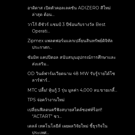
อาดิดาส เปิดตัวคอลเลคชัน ADIZERO สีใหม่
ล่าสุด ต้อน...
วาโก้ ดีชัวร์ แชมป์ 3 ปีซ้อนกับรางวัล Best
Operati...
Zipmex แพลตฟอร์มแลกเปลี่ยนสินทรัพย์ดิจิทัล
ประกาศก...
ซัมมิท แคปปิตอล สนับสนุนอุปกรณ์การศึกษาและ
ส่งเสริม...
OD วินด์ฟาร์มเวียดนาม 48 MW รับรู้รายได้โซ
ลาร์ฟาร์...
MTC ปลื้ม! หุ้นกู้ 3 รุ่น มูลค่า 4,000 ลบ.ขายเกลี้...
TPS จ่อคว้างานใหม่
เปลี่ยนฟีลดนตรีฟังสบายสไตล์ซอฟท์ร็อก!!
“ACTART” ชว...
เดลล์ เทคโนโลยีส์ เผยผลวิจัยใหม่ ชี้ธุรกิจใน
ประเทศ...