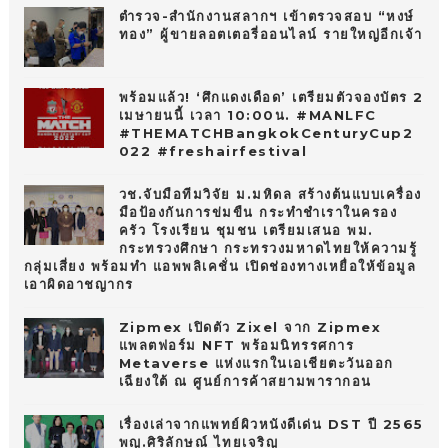
ตำรวจ-สำนักงานสลากฯ เข้าตรวจสอบ “หงษ์
ทอง” ผู้ขายลอตเตอรี่ออนไลน์ รายใหญ่อีกเจ้า
พร้อมแล้ว! ‘ศึกแดงเดือด’ เตรียมตัวจองบัตร 2
เมษายนนี้ เวลา 10:00น. #MANLFC
#THEMATCHBangkokCenturyCup2
022 #freshairfestival
วช.จับมือทีมวิจัย ม.มหิดล สร้างต้นแบบเครื่อง
มือป้องกันการข่มขืน กระทำชำเราในครอง
ครัว โรงเรียน ชุมชน เตรียมเสนอ พม.
กระทรวงศึกษา กระทรวงมหาดไทยให้ความรู้
กลุ่มเสี่ยง พร้อมทำ แอพพลิเคชั่น เปิดช่องทางเหยื่อให้ข้อมูล
เอาผิดอาชญากร
Zipmex เปิดตัว Zixel จาก Zipmex
แพลตฟอร์ม NFT พร้อมนิทรรศการ
Metaverse แห่งแรกในเอเชียตะวันออก
เฉียงใต้ ณ ศูนย์การค้าสยามพารากอน
เรื่องเล่าจากแพทย์ผิวหนังดีเด่น DST ปี 2565
พญ.ศิริลักษณ์ ไทยเจริญ