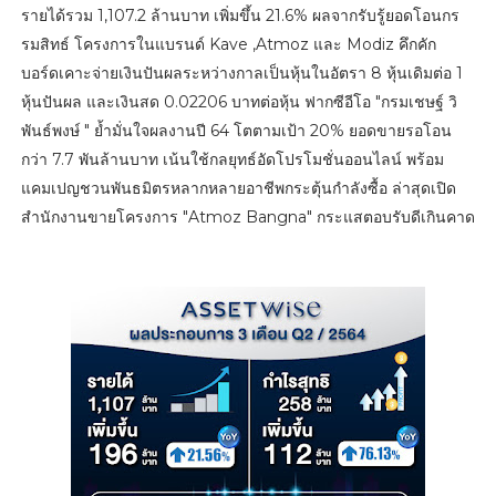
รายได้รวม 1,107.2 ล้านบาท เพิ่มขึ้น 21.6% ผลจากรับรู้ยอดโอนกร
รมสิทธ์ โครงการในแบรนด์ Kave ,Atmoz และ Modiz คึกคัก
บอร์ดเคาะจ่ายเงินปันผลระหว่างกาลเป็นหุ้นในอัตรา 8 หุ้นเดิมต่อ 1
หุ้นปันผล และเงินสด 0.02206 บาทต่อหุ้น ฟากซีอีโอ "กรมเชษฐ์ วิ
พันธ์พงษ์ " ย้ำมั่นใจผลงานปี 64 โตตามเป้า 20% ยอดขายรอโอน
กว่า 7.7 พันล้านบาท เน้นใช้กลยุทธ์อัดโปรโมชั่นออนไลน์ พร้อม
แคมเปญชวนพันธมิตรหลากหลายอาชีพกระตุ้นกำลังซื้อ ล่าสุดเปิด
สำนักงานขายโครงการ "Atmoz Bangna" กระแสตอบรับดีเกินคาด