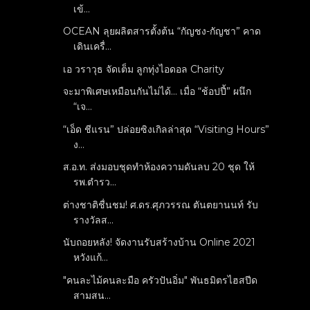
เข้...
OCEAN ลุยผลิตสารตั้งต้น “กัญชง-กัญชา” คาด
เดินเครื่...
เอ วราวุธ จัดเต็ม ลูกทุ่งไอดอล Charity
จะมาพิเศษเหมือนกันไม่ได้… เมื่อ “ช้อปปี้” ผนึก
“เจ...
“เอ็ด ชีแรน” ปล่อยซิงเกิลล่าสุด “Visiting Hours”
ง...
ส.อ.ท. ส่งมอบชุดทำห้องความดันลบ 20 ชุด ให้
รพ.ตำรว...
ต่างชาติชื่นชม! ศ.ดร.ศุภวรรณ ตันตยานนท์ รับ
รางวัลส...
นับถอยหลัง! จัดงานรับสร้างบ้าน Online 2021
หวังแก้...
"คนละไม้คนละมือ​ ครัวปันอิ่ม​" พันธมิตรไฮสปีด
สามสน...