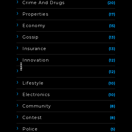
Crime And Drugs
(20)
Properties
(17)
Economy
(15)
Gossip
(13)
Insurance
(13)
Innovation
(12)
ิิีิิิิิ
(12)
Lifestyle
(10)
Electronics
(10)
Community
(8)
Contest
(8)
Police
(5)