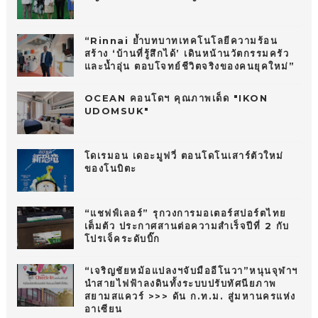
“Rinnai ย้ำบทบาทเทคโนโลยีความร้อน
สร้าง ‘บ้านที่รู้สึกได้’ เดินหน้านวัตกรรมครัว
และน้ำอุ่น ตอบโจทย์ชีวิตจริงของคนยุคใหม่”
OCEAN คอนโดฯ คุณภาพเด็ด "IKON
UDOMSUK"
โดเรมอน เดอะมูฟวี่ ตอนโดโนเสาร์ตัวใหม่
ของโนบิตะ
“แชฟฟ์เลอร์” รุกวงการมอเตอร์สปอร์ตไทย
เต็มตัว ประกาศสานต่อความสำเร็จปีที่ 2 กับ
โปรเจ็คระดับบิ๊ก
“เจริญชัยหม้อแปลงฯจับมืออีโนวา”หนุนจุฬาฯ
นำสายไฟฟ้าลงดินทั้งระบบปรับทัศนียภาพ
สยามสแควร์ >>> ดัน ก.ท.ม. สู่มหานครแห่ง
อาเซียน