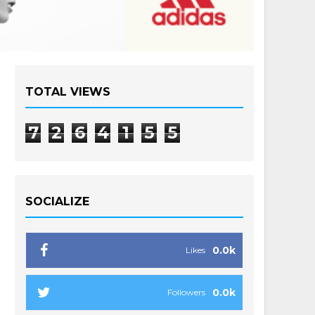
TOTAL VIEWS
7
2
6
4
1
5
5
SOCIALIZE
0.0k
Likes
0.0k
Followers