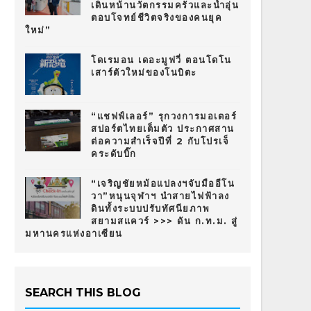
เดินหน้านวัตกรรมครัวและน้ำอุ่น
ตอบโจทย์ชีวิตจริงของคนยุค
ใหม่”
โดเรมอน เดอะมูฟวี่ ตอนโดโน
เสาร์ตัวใหม่ของโนบิตะ
“แชฟฟ์เลอร์” รุกวงการมอเตอร์
สปอร์ตไทยเต็มตัว ประกาศสาน
ต่อความสำเร็จปีที่ 2 กับโปรเจ็
คระดับบิ๊ก
“เจริญชัยหม้อแปลงฯจับมืออีโน
วา”หนุนจุฬาฯ นำสายไฟฟ้าลง
ดินทั้งระบบปรับทัศนียภาพ
สยามสแควร์ >>> ดัน ก.ท.ม. สู่
มหานครแห่งอาเซียน
SEARCH THIS BLOG