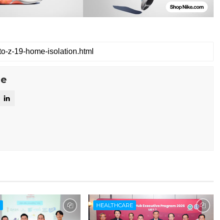
se
E
HEALTHCARE