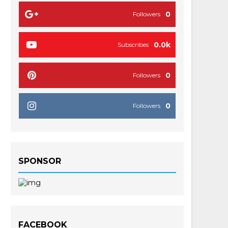
0
Followers
0.0k
Subscribes
0
Followers
0
Followers
SPONSOR
FACEBOOK