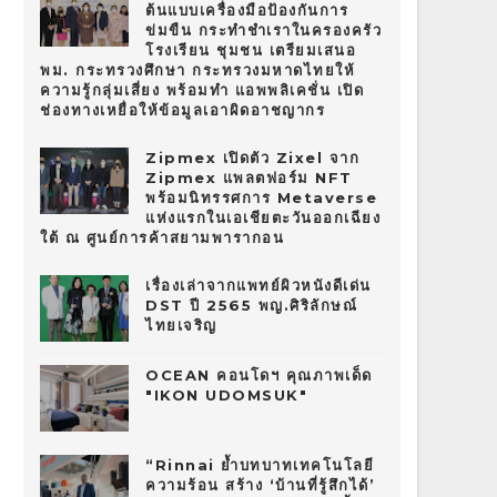
ต้นแบบเครื่องมือป้องกันการ
ข่มขืน กระทำชำเราในครองครัว
โรงเรียน ชุมชน เตรียมเสนอ
พม. กระทรวงศึกษา กระทรวงมหาดไทยให้
ความรู้กลุ่มเสี่ยง พร้อมทำ แอพพลิเคชั่น เปิด
ช่องทางเหยื่อให้ข้อมูลเอาผิดอาชญากร
Zipmex เปิดตัว Zixel จาก
Zipmex แพลตฟอร์ม NFT
พร้อมนิทรรศการ Metaverse
แห่งแรกในเอเชียตะวันออกเฉียง
ใต้ ณ ศูนย์การค้าสยามพารากอน
เรื่องเล่าจากแพทย์ผิวหนังดีเด่น
DST ปี 2565 พญ.ศิริลักษณ์
ไทยเจริญ
OCEAN คอนโดฯ คุณภาพเด็ด
"IKON UDOMSUK"
“Rinnai ย้ำบทบาทเทคโนโลยี
ความร้อน สร้าง ‘บ้านที่รู้สึกได้’