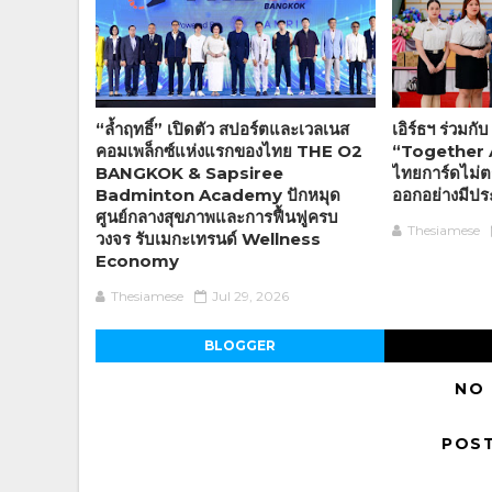
“ล้ำฤทธิ์” เปิดตัว สปอร์ตและเวลเนส
เอิร์ธฯ ร่วมก
คอมเพล็กซ์แห่งแรกของไทย THE O2
“Together 
BANGKOK & Sapsiree
ไทยการ์ดไม่ต
Badminton Academy ปักหมุด
ออกอย่างมีปร
ศูนย์กลางสุขภาพและการฟื้นฟูครบ
Thesiamese
วงจร รับเมกะเทรนด์ Wellness
Economy
Thesiamese
Jul 29, 2026
BLOGGER
NO
POS