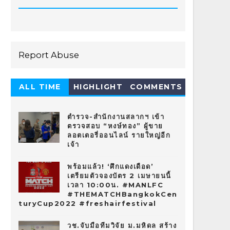
Report Abuse
ALL TIME
HIGHLIGHT
COMMENTS
HOT 10
ตำรวจ-สำนักงานสลากฯ เข้า
ตรวจสอบ “หงษ์ทอง” ผู้ขาย
ลอตเตอรี่ออนไลน์ รายใหญ่อีก
เจ้า
พร้อมแล้ว! ‘ศึกแดงเดือด’
เตรียมตัวจองบัตร 2 เมษายนนี้
เวลา 10:00น. #MANLFC
#THEMATCHBangkokCen
turyCup2022 #freshairfestival
วช.จับมือทีมวิจัย ม.มหิดล สร้าง