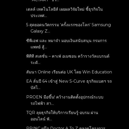
เดลล์ เทคโนโลยีส์ เผยผลวิจัยใหม่ ชี้ธุรกิจใน
ประเทศ...
5 สุดยอดนวัตกรรม ‘ครั้งแรกของโลก’ Samsung
Galaxy Z...
ซีพีเอฟ และ หมาจ๋า มอบเงินสนับสนุน กรมการ
แพทย์ สู้...
พีทีที สเตชั่น – คาเฟ่ อเมซอน คว้ารางวัลแบรนด์
ระดั...
สัมนา Online เรียนต่อ UK โดย Win Education
EA ลั่นปี 64 เข้าสู่ New S-Curve ธุรกิจแบตฯ รถ
บัสไ...
PROEN มือขึ้น! คว้างานติดตั้งอุปกรณ์ระบบ
รถไฟฟ้า สา...
TQR ลุยธุรกิจให้บริการเรียนรู้-อบรม ผ่าน
ออนไลน์ พั...
PRINC ผนึก Doctor A To Z คลอดโครงการ