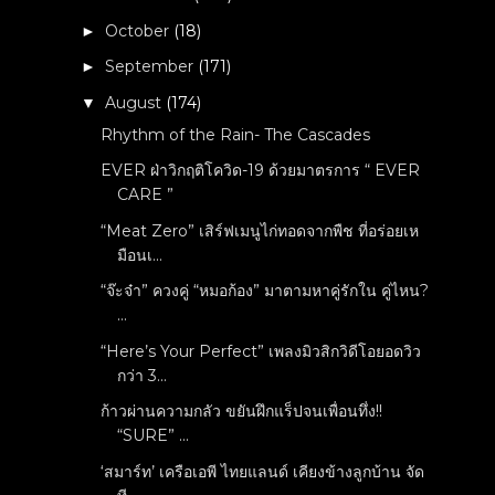
October
(18)
►
September
(171)
►
August
(174)
▼
Rhythm of the Rain- The Cascades
EVER ฝ่าวิกฤติโควิด-19 ด้วยมาตรการ “ EVER
CARE ”
“Meat Zero” เสิร์ฟเมนูไก่ทอดจากพืช ที่อร่อยเห
มือนเ...
“จ๊ะจ๋า” ควงคู่ “หมอก้อง” มาตามหาคู่รักใน คู่ไหน?
...
“Here’s Your Perfect” เพลงมิวสิกวิดีโอยอดวิว
กว่า 3...
ก้าวผ่านความกลัว ขยันฝึกแร็ปจนเพื่อนทึ่ง!!
“SURE” ...
‘สมาร์ท’ เครือเอพี ไทยแลนด์ เคียงข้างลูกบ้าน จัด