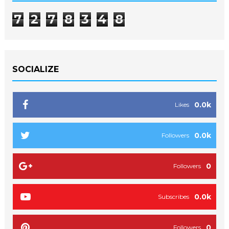
7
2
7
8
3
4
8
SOCIALIZE
0.0k
Likes
0.0k
Followers
0
Followers
0.0k
Subscribes
0
Followers