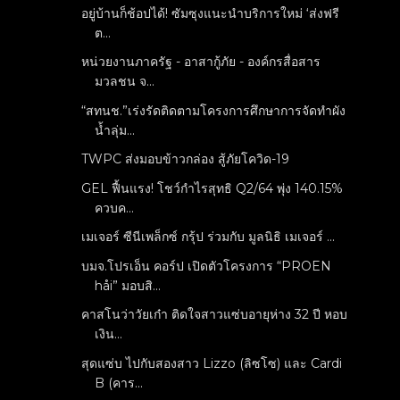
อยู่บ้านก็ช้อปได้! ซัมซุงแนะนำบริการใหม่ ‘ส่งฟรี
ต...
หน่วยงานภาครัฐ - อาสากู้ภัย - องค์กรสื่อสาร
มวลชน จ...
“สทนช.”เร่งรัดติดตามโครงการศึกษาการจัดทำผัง
น้ำลุ่ม...
TWPC ส่งมอบข้าวกล่อง สู้ภัยโควิด-19
GEL ฟื้นแรง! โชว์กำไรสุทธิ Q2/64 พุ่ง 140.15%
ควบค...
เมเจอร์ ซีนีเพล็กซ์ กรุ้ป ร่วมกับ มูลนิธิ เมเจอร์ ...
บมจ.โปรเอ็น คอร์ป เปิดตัวโครงการ “PROEN
håi” มอบสิ...
คาสโนว่าวัยเก๋า ติดใจสาวแซ่บอายุห่าง 32 ปี หอบ
เงิน...
สุดแซ่บ ไปกับสองสาว Lizzo (ลิซโซ) และ Cardi
B (คาร...