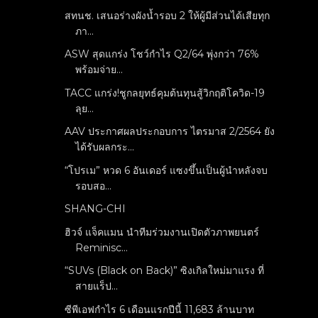
สทนช. เสนอร่างผังน้ำรอบ 2 ให้ผู้มีส่วนได้เสียทุก
ภา...
ASW สุดแกร่ง โชว์กำไร Q2/64 พุ่งกว่า 76%
พร้อมจ่าย...
TACC แกร่ง!ชูกลยุทธ์คุมต้นทุนสู้วิกฤติโควิด-19
ลุย...
AAV ประกาศผลประกอบการ ไตรมาส 2/2564 ยัง
ได้รับผลกระ...
“โปรเม” หวด 6 อันเดอร์ แซงขึ้นเป็นผู้นำหลังจบ
รอบสอ...
SHANG-CHI
ฮิวจ์ แจ็คแมน นำทีมร่วมงานเปิดตัวภาพยนตร์
Reminisc...
“SUVs (Black on Back)” ซิงเกิลใหม่มาแรง ที่
สายแร็ป...
ซีพีเอฟกำไร 6 เดือนแรกปีนี้ 11,683 ล้านบาท