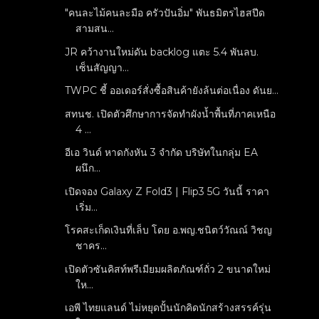
"คนละไม้คนละมือ​ ครัวปันอิ่ม​" พันธมิตรไฮสปีด
สามสน...
JR คว้างานใหม่ดัน backlog แตะ 5.4 พันลบ.
เซ็นสัญญา...
TWPC ชี้ ออเดอร์สั่งซื้อสินค้ายังล้นต่อเนื่อง ดันย...
สทนช. เปิดตัวศึกษาการจัดทำผังน้ำพื้นที่ภาคเหนือ
4 ...
อีเอ วินด์ หาดกังหัน 3 จำกัด บริษัทในกลุ่ม EA
ผนึก...
เปิดจอง Galaxy Z Fold3 | Flip3 5G วันนี้ ราคา
เริ่ม...
โรคสะเก็ดเงินที่เล็บ โดย อ.พญ.ชนิตว์วัณณ์ วิชญ
ชาคร...
เปิดตัวซันคิสท์พรีเมียมผลิตภัณฑ์ถั่ว 2 ขนาดใหม่
ให...
เอพี ไทยแลนด์ ไม่หยุดปั้นนักคิดนักสร้างสรรค์รุ่น