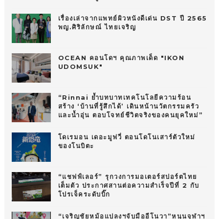
เรื่องเล่าจากแพทย์ผิวหนังดีเด่น DST ปี 2565
พญ.ศิริลักษณ์ ไทยเจริญ
OCEAN คอนโดฯ คุณภาพเด็ด "IKON
UDOMSUK"
“Rinnai ย้ำบทบาทเทคโนโลยีความร้อน
สร้าง ‘บ้านที่รู้สึกได้’ เดินหน้านวัตกรรมครัว
และน้ำอุ่น ตอบโจทย์ชีวิตจริงของคนยุคใหม่”
โดเรมอน เดอะมูฟวี่ ตอนโดโนเสาร์ตัวใหม่
ของโนบิตะ
“แชฟฟ์เลอร์” รุกวงการมอเตอร์สปอร์ตไทย
เต็มตัว ประกาศสานต่อความสำเร็จปีที่ 2 กับ
โปรเจ็คระดับบิ๊ก
“เจริญชัยหม้อแปลงฯจับมืออีโนวา”หนุนจุฬาฯ