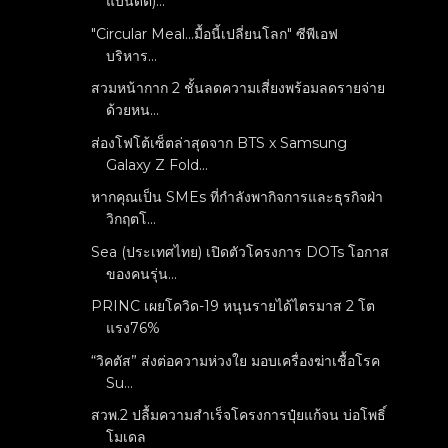
แบนดิต)...
"Circular Meal...มื้อนี้เปลี่ยนโลก" ซีพีเอฟ
บริหาร...
สวมหน้ากาก 2 ชั้นลดความเสี่ยงพร้อมลดรายจ่าย
ด้วยหน...
ส่องโฟโต้เซ็ตล่าสุดจาก BTS x Samsung
Galaxy Z Fold...
หากคุณเป็น SMEs ที่กำลังพากิจการและธุรกิจฝ่า
วิกฤตโ...
Sea (ประเทศไทย) เปิดตัวโครงการ DOTs โอกาส
ของคนรุ่น...
PRINC เผยโควิด-19 หนุนรายได้ไตรมาส 2 โต
แรง76%
“วิคตัส” ส่งต่อความห่วงใย มอบเครื่องฆ่าเชื้อโรค
Su...
สวพ.2 ปลื้มความสำเร็จโครงการปุ๋ยแก้จน บ่อโพธิ์
โมเดล