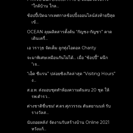
“ใกล้บ้าน ใกล...
ช้อปปี้เปิดฉากเทศกาลช้อปปิ้งออนไลน์ส่งท้ายปีสุด
เข้...
OCEAN ลุยผลิตสารตั้งต้น “กัญชง-กัญชา” คาด
เดินเครื่...
เอ วราวุธ จัดเต็ม ลูกทุ่งไอดอล Charity
จะมาพิเศษเหมือนกันไม่ได้… เมื่อ “ช้อปปี้” ผนึก
“เจ...
“เอ็ด ชีแรน” ปล่อยซิงเกิลล่าสุด “Visiting Hours”
ง...
ส.อ.ท. ส่งมอบชุดทำห้องความดันลบ 20 ชุด ให้
รพ.ตำรว...
ต่างชาติชื่นชม! ศ.ดร.ศุภวรรณ ตันตยานนท์ รับ
รางวัลส...
นับถอยหลัง! จัดงานรับสร้างบ้าน Online 2021
หวังแก้...