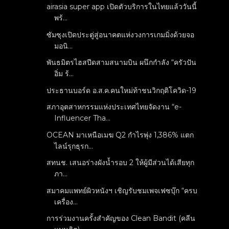
airasia super app เปิดตัวบริการในไทยแล้ววันนี้
พร้...
ซัมซุงเปิดประตู่สู่อนาคตแห่งวงการเกมมิ่งด้วยจอ
มอนิ...
พันธมิตรไฮสปีดสามสนามบิน ผนึกกำลัง “ครัวปัน
อิ่ม ร้...
ประธานบอร์ด อ.ส.ค.คนใหม่ท้าชนวิกฤติโควิด-19
สภาอุตสาหกรรมแห่งประเทศไทยจัดงาน “e-
Influencer Tha...
OCEAN มาเหนือเมฆ Q2 กำไรพุ่ง 1,386% แตก
ไลน์รุกธุรก...
สทนช. เสนอร่างผังน้ำรอบ 2 ให้ผู้มีส่วนได้เสียทุก
ภา...
สมาคมแพทย์ผิวหนังฯ เชิญรับชมเพจเฟซบุ๊ก “ครบ
เครื่อง...
การร่วมงานครั้งสำคัญของ Clean Bandit (คลีน