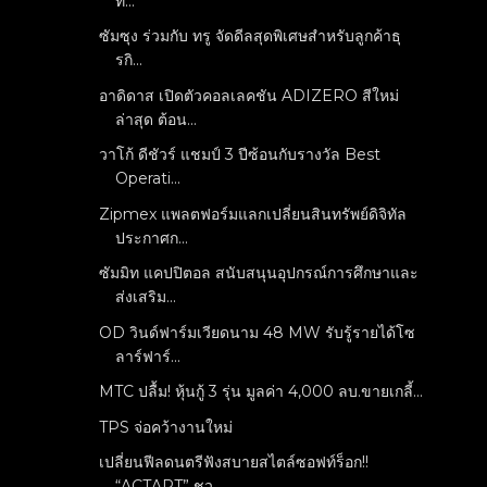
ที...
ซัมซุง ร่วมกับ ทรู จัดดีลสุดพิเศษสำหรับลูกค้าธุ
รกิ...
อาดิดาส เปิดตัวคอลเลคชัน ADIZERO สีใหม่
ล่าสุด ต้อน...
วาโก้ ดีชัวร์ แชมป์ 3 ปีซ้อนกับรางวัล Best
Operati...
Zipmex แพลตฟอร์มแลกเปลี่ยนสินทรัพย์ดิจิทัล
ประกาศก...
ซัมมิท แคปปิตอล สนับสนุนอุปกรณ์การศึกษาและ
ส่งเสริม...
OD วินด์ฟาร์มเวียดนาม 48 MW รับรู้รายได้โซ
ลาร์ฟาร์...
MTC ปลื้ม! หุ้นกู้ 3 รุ่น มูลค่า 4,000 ลบ.ขายเกลี้...
TPS จ่อคว้างานใหม่
เปลี่ยนฟีลดนตรีฟังสบายสไตล์ซอฟท์ร็อก!!
“ACTART” ชว...