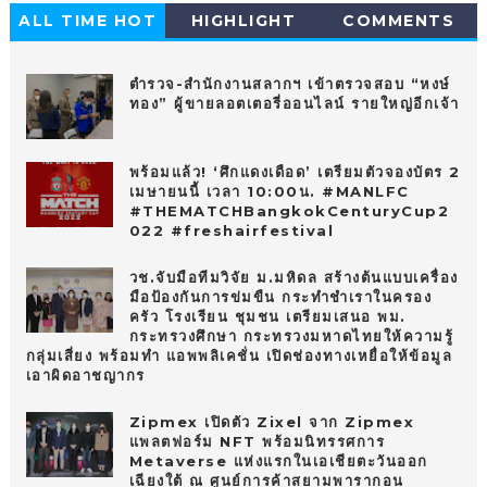
ALL TIME HOT
HIGHLIGHT
COMMENTS
10
ตำรวจ-สำนักงานสลากฯ เข้าตรวจสอบ “หงษ์
ทอง” ผู้ขายลอตเตอรี่ออนไลน์ รายใหญ่อีกเจ้า
พร้อมแล้ว! ‘ศึกแดงเดือด’ เตรียมตัวจองบัตร 2
เมษายนนี้ เวลา 10:00น. #MANLFC
#THEMATCHBangkokCenturyCup2
022 #freshairfestival
วช.จับมือทีมวิจัย ม.มหิดล สร้างต้นแบบเครื่อง
มือป้องกันการข่มขืน กระทำชำเราในครอง
ครัว โรงเรียน ชุมชน เตรียมเสนอ พม.
กระทรวงศึกษา กระทรวงมหาดไทยให้ความรู้
กลุ่มเสี่ยง พร้อมทำ แอพพลิเคชั่น เปิดช่องทางเหยื่อให้ข้อมูล
เอาผิดอาชญากร
Zipmex เปิดตัว Zixel จาก Zipmex
แพลตฟอร์ม NFT พร้อมนิทรรศการ
Metaverse แห่งแรกในเอเชียตะวันออก
เฉียงใต้ ณ ศูนย์การค้าสยามพารากอน