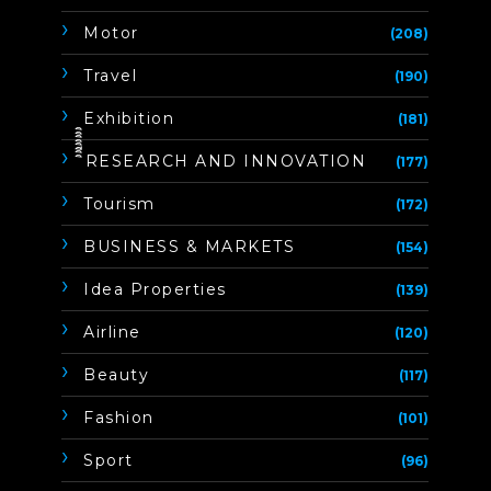
Motor
(208)
Travel
(190)
Exhibition
(181)
ิิีิิิิิRESEARCH AND INNOVATION
(177)
Tourism
(172)
BUSINESS & MARKETS
(154)
Idea Properties
(139)
Airline
(120)
Beauty
(117)
Fashion
(101)
Sport
(96)