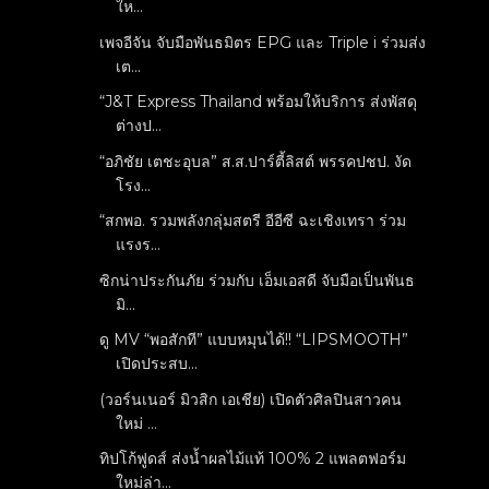
ให...
เพจอีจัน จับมือพันธมิตร EPG และ Triple i ร่วมส่ง
เต...
“J&T Express Thailand พร้อมให้บริการ ส่งพัสดุ
ต่างป...
“อภิชัย เตชะอุบล” ส.ส.ปาร์ตี้ลิสต์ พรรคปชป. งัด
โรง...
“สกพอ. รวมพลังกลุ่มสตรี อีอีซี ฉะเชิงเทรา ร่วม
แรงร...
ซิกน่าประกันภัย ร่วมกับ เอ็มเอสดี จับมือเป็นพันธ
มิ...
ดู MV “พอสักที” แบบหมุนได้!! “LIPSMOOTH”
เปิดประสบ...
(วอร์นเนอร์ มิวสิก เอเชีย) เปิดตัวศิลปินสาวคน
ใหม่ ...
ทิปโก้ฟูดส์ ส่งน้ำผลไม้แท้ 100% 2 แพลตฟอร์ม
ใหม่ล่า...