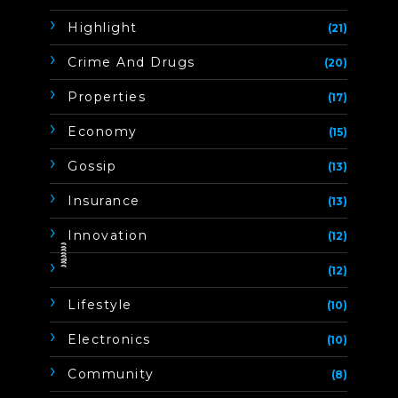
Highlight
(21)
Crime And Drugs
(20)
Properties
(17)
Economy
(15)
Gossip
(13)
Insurance
(13)
Innovation
(12)
ิิีิิิิิ
(12)
Lifestyle
(10)
Electronics
(10)
Community
(8)