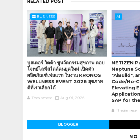
RELATED POST
BUSINESS
AI
บูสเตอร์ วิตต้า ชูนวัตกรรมสุขภาพ ตอบ
NETIZEN Pa
โจทย์ไลฟ์สไตล์คนยุคใหม่ เปิดตัว
Neptune So
ผลิตภัณฑ์เฟสแรก ในงาน KRONOS
"AiBuild",
WELLNESS EVENT 2026 สุขภาพ
Code/No-C
ดีที่เราเลือกได้
Elevating E
Applicatio
Thesiamese
Aug 01, 2026
SAP for th
Thesiamese
BLOGGER
NO