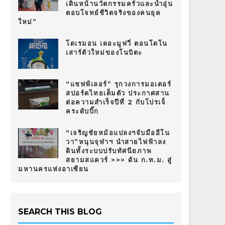
เดินหน้านวัตกรรมครัวและน้ำอุ่น
ตอบโจทย์ชีวิตจริงของคนยุค
ใหม่”
โดเรมอน เดอะมูฟวี่ ตอนโดโน
เสาร์ตัวใหม่ของโนบิตะ
“แชฟฟ์เลอร์” รุกวงการมอเตอร์
สปอร์ตไทยเต็มตัว ประกาศสาน
ต่อความสำเร็จปีที่ 2 กับโปรเจ็
คระดับบิ๊ก
“เจริญชัยหม้อแปลงฯจับมืออีโน
วา”หนุนจุฬาฯ นำสายไฟฟ้าลง
ดินทั้งระบบปรับทัศนียภาพ
สยามสแควร์ >>> ดัน ก.ท.ม. สู่
มหานครแห่งอาเซียน
SEARCH THIS BLOG