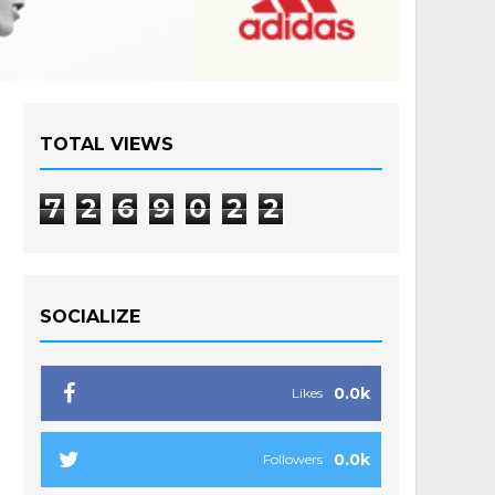
TOTAL VIEWS
7
2
6
9
0
2
2
SOCIALIZE
0.0k
Likes
0.0k
Followers