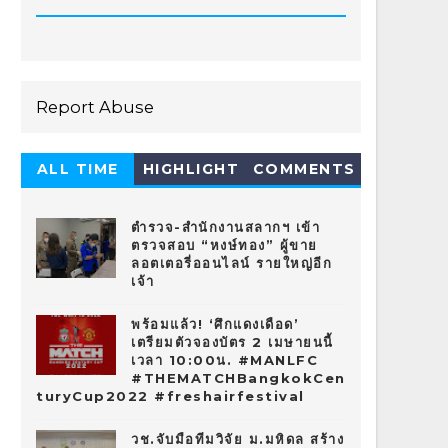
Report Abuse
ALL TIME
HIGHLIGHT
COMMENTS
HOT 10
ตำรวจ-สำนักงานสลากฯ เข้า
ตรวจสอบ “หงษ์ทอง” ผู้ขาย
ลอตเตอรี่ออนไลน์ รายใหญ่อีก
เจ้า
พร้อมแล้ว! ‘ศึกแดงเดือด’
เตรียมตัวจองบัตร 2 เมษายนนี้
เวลา 10:00น. #MANLFC
#THEMATCHBangkokCen
turyCup2022 #freshairfestival
วช.จับมือทีมวิจัย ม.มหิดล สร้าง