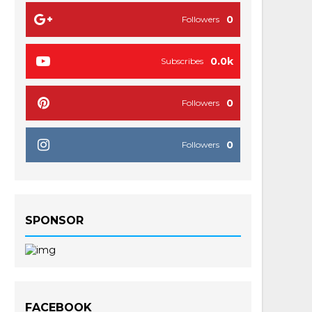
0
Followers
0.0k
Subscribes
0
Followers
0
Followers
SPONSOR
FACEBOOK