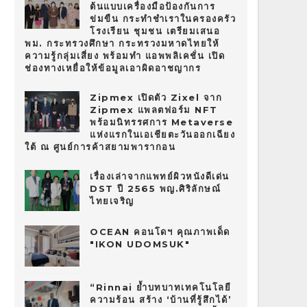
ต้นแบบเครื่องมือป้องกันการ
ข่มขืน กระทำชำเราในครองครัว
โรงเรียน ชุมชน เตรียมเสนอ
พม. กระทรวงศึกษา กระทรวงมหาดไทยให้
ความรู้กลุ่มเสี่ยง พร้อมทำ แอพพลิเคชั่น เปิด
ช่องทางเหยื่อให้ข้อมูลเอาผิดอาชญากร
Zipmex เปิดตัว Zixel จาก
Zipmex แพลตฟอร์ม NFT
พร้อมนิทรรศการ Metaverse
แห่งแรกในเอเชียตะวันออกเฉียง
ใต้ ณ ศูนย์การค้าสยามพารากอน
เรื่องเล่าจากแพทย์ผิวหนังดีเด่น
DST ปี 2565 พญ.ศิริลักษณ์
ไทยเจริญ
OCEAN คอนโดฯ คุณภาพเด็ด
"IKON UDOMSUK"
“Rinnai ย้ำบทบาทเทคโนโลยี
ความร้อน สร้าง ‘บ้านที่รู้สึกได้’