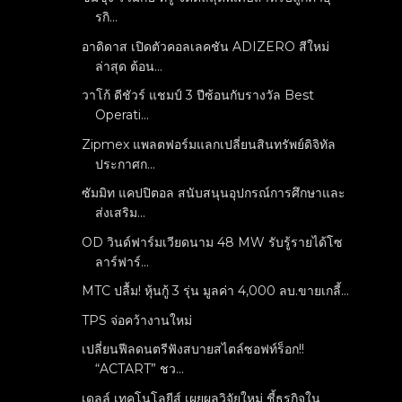
รกิ...
อาดิดาส เปิดตัวคอลเลคชัน ADIZERO สีใหม่
ล่าสุด ต้อน...
วาโก้ ดีชัวร์ แชมป์ 3 ปีซ้อนกับรางวัล Best
Operati...
Zipmex แพลตฟอร์มแลกเปลี่ยนสินทรัพย์ดิจิทัล
ประกาศก...
ซัมมิท แคปปิตอล สนับสนุนอุปกรณ์การศึกษาและ
ส่งเสริม...
OD วินด์ฟาร์มเวียดนาม 48 MW รับรู้รายได้โซ
ลาร์ฟาร์...
MTC ปลื้ม! หุ้นกู้ 3 รุ่น มูลค่า 4,000 ลบ.ขายเกลี้...
TPS จ่อคว้างานใหม่
เปลี่ยนฟีลดนตรีฟังสบายสไตล์ซอฟท์ร็อก!!
“ACTART” ชว...
เดลล์ เทคโนโลยีส์ เผยผลวิจัยใหม่ ชี้ธุรกิจใน