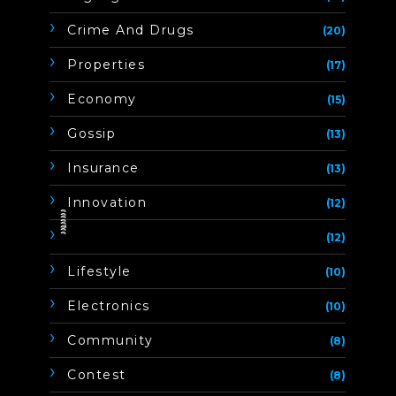
Crime And Drugs
(20)
Properties
(17)
Economy
(15)
Gossip
(13)
Insurance
(13)
Innovation
(12)
ิิีิิิิิ
(12)
Lifestyle
(10)
Electronics
(10)
Community
(8)
Contest
(8)