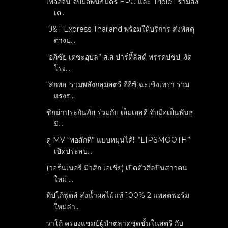
เพจอีจัน จับมือพันธมิตร EPG และ Triple i ร่วมส่ง
เต...
“J&T Express Thailand พร้อมให้บริการ ส่งพัสดุ
ต่างป...
“อภิชัย เตชะอุบล” ส.ส.ปาร์ตี้ลิสต์ พรรคปชป. งัด
โรง...
“สกพอ. รวมพลังกลุ่มสตรี อีอีซี ฉะเชิงเทรา ร่วม
แรงร...
ซิกน่าประกันภัย ร่วมกับ เอ็มเอสดี จับมือเป็นพันธ
มิ...
ดู MV “พอสักที” แบบหมุนได้!! “LIPSMOOTH”
เปิดประสบ...
(วอร์นเนอร์ มิวสิก เอเชีย) เปิดตัวศิลปินสาวคน
ใหม่ ...
ทิปโก้ฟูดส์ ส่งน้ำผลไม้แท้ 100% 2 แพลตฟอร์ม
ใหม่ล่า...
วาโก้ ครองแชมป์ผู้นำตลาดชุดชั้นในสตรี กับ