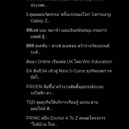
ประเทศ...
5 สุดยอดนวัตกรรม ‘ครั้งแรกของโลก’ Samsung
Galaxy Z...
ซีพีเอฟ และ หมาจ๋า มอบเงินสนับสนุน กรมการ
แพทย์ สู้...
พีทีที สเตชั่น – คาเฟ่ อเมซอน คว้ารางวัลแบรนด์
ระดั...
สัมนา Online เรียนต่อ UK โดย Win Education
EA ลั่นปี 64 เข้าสู่ New S-Curve ธุรกิจแบตฯ รถ
บัสไ...
PROEN มือขึ้น! คว้างานติดตั้งอุปกรณ์ระบบ
รถไฟฟ้า สา...
TQR ลุยธุรกิจให้บริการเรียนรู้-อบรม ผ่าน
ออนไลน์ พั...
PRINC ผนึก Doctor A To Z คลอดโครงการ
“ใกล้บ้าน ใกล...