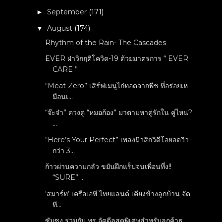
September
(171)
►
August
(174)
▼
Rhythm of the Rain- The Cascades
EVER ฝ่าวิกฤติโควิด-19 ด้วยมาตรการ “ EVER
CARE ”
“Meat Zero” เสิร์ฟเมนูไก่ทอดจากพืช ที่อร่อยเห
มือนเ...
“จ๊ะจ๋า” ควงคู่ “หมอก้อง” มาตามหาคู่รักใน คู่ไหน?
...
“Here’s Your Perfect” เพลงมิวสิกวิดีโอยอดวิว
กว่า 3...
ก้าวผ่านความกลัว ขยันฝึกแร็ปจนเพื่อนทึ่ง!!
“SURE” ...
‘สมาร์ท’ เครือเอพี ไทยแลนด์ เคียงข้างลูกบ้าน จัด
ที...
ซัมซุง ร่วมกับ ทรู จัดดีลสุดพิเศษสำหรับลูกค้าธุ