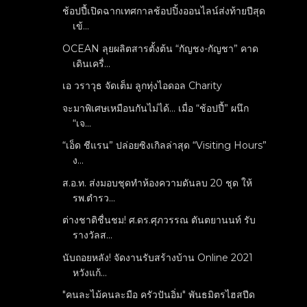
ช้อปปี้เปิดฉากเทศกาลช้อปปิ้งออนไลน์ส่งท้ายปีสุด
เข้...
OCEAN ลุยผลิตสารตั้งต้น “กัญชง-กัญชา” คาด
เดินเครื่...
เอ วราวุธ จัดเต็ม ลูกทุ่งไอดอล Charity
จะมาพิเศษเหมือนกันไม่ได้… เมื่อ “ช้อปปี้” ผนึก
“เจ...
“เอ็ด ชีแรน” ปล่อยซิงเกิลล่าสุด “Visiting Hours”
ง...
ส.อ.ท. ส่งมอบชุดทำห้องความดันลบ 20 ชุด ให้
รพ.ตำรว...
ต่างชาติชื่นชม! ศ.ดร.ศุภวรรณ ตันตยานนท์ รับ
รางวัลส...
นับถอยหลัง! จัดงานรับสร้างบ้าน Online 2021
หวังแก้...
"คนละไม้คนละมือ​ ครัวปันอิ่ม​" พันธมิตรไฮสปีด