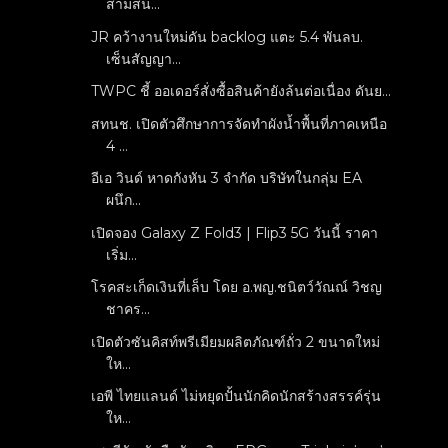
สามสน...
JR คว้างานใหม่ดัน backlog แตะ 5.4 พันลบ.
เซ็นสัญญา...
TWPC ชี้ ออเดอร์สั่งซื้อสินค้ายังล้นต่อเนื่อง ดันย...
สทนช. เปิดตัวศึกษาการจัดทำผังน้ำพื้นที่ภาคเหนือ
4 ...
อีเอ วินด์ หาดกังหัน 3 จำกัด บริษัทในกลุ่ม EA
ผนึก...
เปิดจอง Galaxy Z Fold3 | Flip3 5G วันนี้ ราคา
เริ่ม...
โรคสะเก็ดเงินที่เล็บ โดย อ.พญ.ชนิตว์วัณณ์ วิชญ
ชาคร...
เปิดตัวซันคิสท์พรีเมียมผลิตภัณฑ์ถั่ว 2 ขนาดใหม่
ให...
เอพี ไทยแลนด์ ไม่หยุดปั้นนักคิดนักสร้างสรรค์รุ่น
ให...