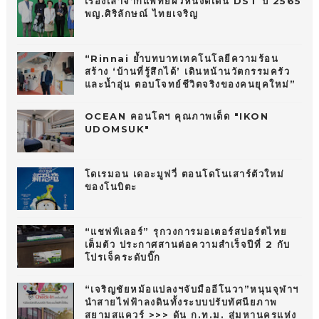
เรื่องเล่าจากแพทย์ผิวหนังดีเด่น DST ปี 2565
พญ.ศิริลักษณ์ ไทยเจริญ
“Rinnai ย้ำบทบาทเทคโนโลยีความร้อน
สร้าง ‘บ้านที่รู้สึกได้’ เดินหน้านวัตกรรมครัว
และน้ำอุ่น ตอบโจทย์ชีวิตจริงของคนยุคใหม่”
OCEAN คอนโดฯ คุณภาพเด็ด "IKON
UDOMSUK"
โดเรมอน เดอะมูฟวี่ ตอนโดโนเสาร์ตัวใหม่
ของโนบิตะ
“แชฟฟ์เลอร์” รุกวงการมอเตอร์สปอร์ตไทย
เต็มตัว ประกาศสานต่อความสำเร็จปีที่ 2 กับ
โปรเจ็คระดับบิ๊ก
“เจริญชัยหม้อแปลงฯจับมืออีโนวา”หนุนจุฬาฯ
นำสายไฟฟ้าลงดินทั้งระบบปรับทัศนียภาพ
สยามสแควร์ >>> ดัน ก.ท.ม. สู่มหานครแห่ง