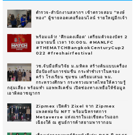
10
ตำรวจ-สำนักงานสลากฯ เข้าตรวจสอบ “หงษ์
ทอง” ผู้ขายลอตเตอรี่ออนไลน์ รายใหญ่อีกเจ้า
พร้อมแล้ว! ‘ศึกแดงเดือด’ เตรียมตัวจองบัตร 2
เมษายนนี้ เวลา 10:00น. #MANLFC
#THEMATCHBangkokCenturyCup2
022 #freshairfestival
วช.จับมือทีมวิจัย ม.มหิดล สร้างต้นแบบเครื่อง
มือป้องกันการข่มขืน กระทำชำเราในครอง
ครัว โรงเรียน ชุมชน เตรียมเสนอ พม.
กระทรวงศึกษา กระทรวงมหาดไทยให้ความรู้
กลุ่มเสี่ยง พร้อมทำ แอพพลิเคชั่น เปิดช่องทางเหยื่อให้ข้อมูล
เอาผิดอาชญากร
Zipmex เปิดตัว Zixel จาก Zipmex
แพลตฟอร์ม NFT พร้อมนิทรรศการ
Metaverse แห่งแรกในเอเชียตะวันออก
เฉียงใต้ ณ ศูนย์การค้าสยามพารากอน