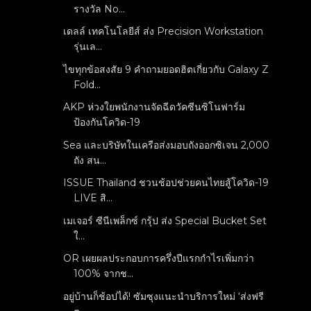
รางวัล No...
เดลล์ เทคโนโลยีส์ ส่ง Precision Workstation
รุ่นเล...
ไขทุกข้อสงสัย 9 คำถามยอดฮิตเกี่ยวกับ Galaxy Z
Fold...
AKP ห่วงใยพนักงานจัดฉีดวัคซีนซิโนฟาร์ม
ป้องกันโควิด-19
Sea และบริษัทในเครือส่งมอบถังออกซิเจน 2,000
ถัง สน...
ISSUE Thailand ชวนช้อปช่วยคนไทยสู้โควิด-19
LIVE สิ...
เมเจอร์ ซีนีเพล็กซ์ กรุ้ป ส่ง Special Bucket Set
ใ...
OR เผยผลประกอบการครึ่งปีแรกกำไรเพิ่มกว่า
100% จากช...
อยู่บ้านก็ช้อปได้! ซัมซุงแนะนำบริการใหม่ ‘ส่งฟรี