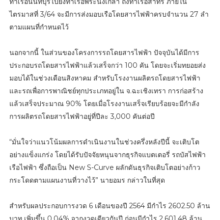
ท่าเรือนนทบุรีไปยังท่าเรือพระนั่งเกล้า ถึงท่าเรือสาทร ภายใน
ไตรมาสที่ 3/64 จะมีการส่งมอบเรือโดยสารไฟฟ้าครบจำนวน 27 ลำ
ตามแผนที่กำหนดไว้
นอกจากนี้ ในส่วนของโครงการรถโดยสารไฟฟ้า ปัจจุบันได้มีการ
ประกอบรถโดยสารไฟฟ้าแล้วเสร็จกว่า 100 คัน โดยจะเริ่มทยอยส่ง
มอบได้ในช่วงเดือนสิงหาคม สำหรับโรงงานผลิตรถโดยสารไฟฟ้า
และรถเพื่อการพาณิชย์ทุกประเภทอยู่ใน จ.ฉะเชิงเทรา การก่อสร้าง
แล้วเสร็จประมาณ 90% โดยเมื่อโรงงานเสร็จเรียบร้อยจะมีกำลัง
การผลิตรถโดยสารไฟฟ้าอยู่ที่ปีละ 3,000 คันต่อปี
“มั่นใจว่าแนวโน้มผลการดำเนินงานในช่วงครึ่งหลังปีนี้ จะเติบโต
อย่างแข็งแกร่ง โดยได้รับปัจจัยหนุนจากธุรกิจแบตเตอรี่ รถบัสไฟฟ้า
เรือไฟฟ้า ซึ่งถือเป็น New S-Curve ผลักดันธุรกิจเติบโตอย่างก้าว
กระโดดตามแผนงานที่วางไว้” นายอมร กล่าวในที่สุด
สำหรับผลประกอบการงวด 6 เดือนของปี 2564 มีกำไร 2602.50 ล้าน
บาท เพิ่มขึ้น 0.04% จากงวดเดียวกันปี ก่อนมีกำไร 2,601.48 ล้าน