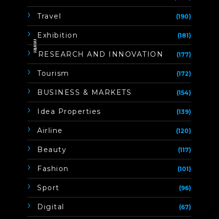
Travel
(190)
Exhibition
(181)
ิิีิิิิิRESEARCH AND INNOVATION
(177)
Tourism
(172)
BUSINESS & MARKETS
(154)
Idea Properties
(139)
Airline
(120)
Beauty
(117)
Fashion
(101)
Sport
(96)
Digital
(67)