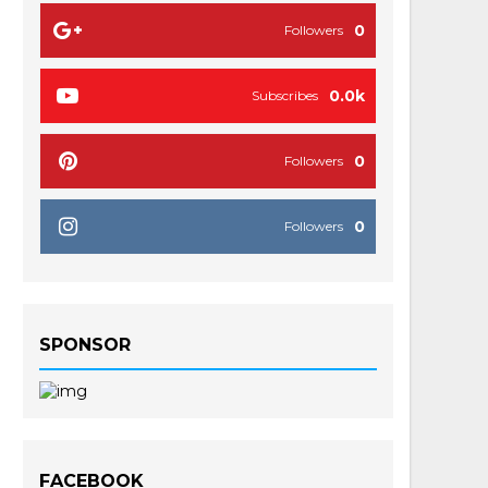
0
Followers
0.0k
Subscribes
0
Followers
0
Followers
SPONSOR
FACEBOOK