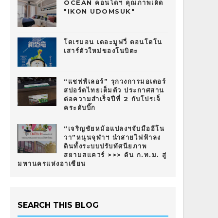
OCEAN คอนโดฯ คุณภาพเด็ด
"IKON UDOMSUK"
โดเรมอน เดอะมูฟวี่ ตอนโดโน
เสาร์ตัวใหม่ของโนบิตะ
“แชฟฟ์เลอร์” รุกวงการมอเตอร์
สปอร์ตไทยเต็มตัว ประกาศสาน
ต่อความสำเร็จปีที่ 2 กับโปรเจ็
คระดับบิ๊ก
“เจริญชัยหม้อแปลงฯจับมืออีโน
วา”หนุนจุฬาฯ นำสายไฟฟ้าลง
ดินทั้งระบบปรับทัศนียภาพ
สยามสแควร์ >>> ดัน ก.ท.ม. สู่
มหานครแห่งอาเซียน
SEARCH THIS BLOG