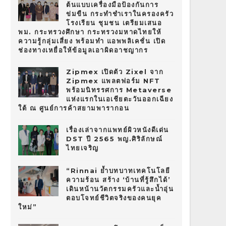
ต้นแบบเครื่องมือป้องกันการ
ข่มขืน กระทำชำเราในครองครัว
โรงเรียน ชุมชน เตรียมเสนอ
พม. กระทรวงศึกษา กระทรวงมหาดไทยให้
ความรู้กลุ่มเสี่ยง พร้อมทำ แอพพลิเคชั่น เปิด
ช่องทางเหยื่อให้ข้อมูลเอาผิดอาชญากร
Zipmex เปิดตัว Zixel จาก
Zipmex แพลตฟอร์ม NFT
พร้อมนิทรรศการ Metaverse
แห่งแรกในเอเชียตะวันออกเฉียง
ใต้ ณ ศูนย์การค้าสยามพารากอน
เรื่องเล่าจากแพทย์ผิวหนังดีเด่น
DST ปี 2565 พญ.ศิริลักษณ์
ไทยเจริญ
“Rinnai ย้ำบทบาทเทคโนโลยี
ความร้อน สร้าง ‘บ้านที่รู้สึกได้’
เดินหน้านวัตกรรมครัวและน้ำอุ่น
ตอบโจทย์ชีวิตจริงของคนยุค
ใหม่”