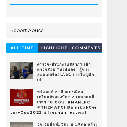
Report Abuse
ALL TIME
HIGHLIGHT
COMMENTS
HOT 10
ตำรวจ-สำนักงานสลากฯ เข้า
ตรวจสอบ “หงษ์ทอง” ผู้ขาย
ลอตเตอรี่ออนไลน์ รายใหญ่อีก
เจ้า
พร้อมแล้ว! ‘ศึกแดงเดือด’
เตรียมตัวจองบัตร 2 เมษายนนี้
เวลา 10:00น. #MANLFC
#THEMATCHBangkokCen
turyCup2022 #freshairfestival
วช.จับมือทีมวิจัย ม.มหิดล สร้าง