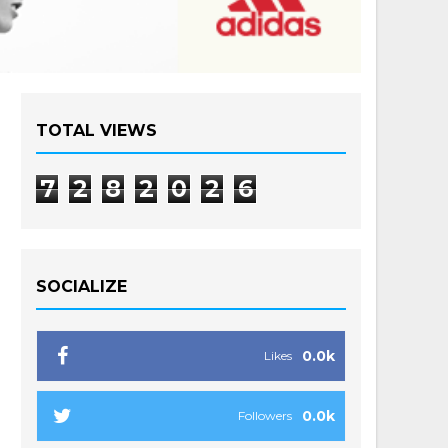
TOTAL VIEWS
7
2
8
2
0
2
6
SOCIALIZE
0.0k
Likes
0.0k
Followers