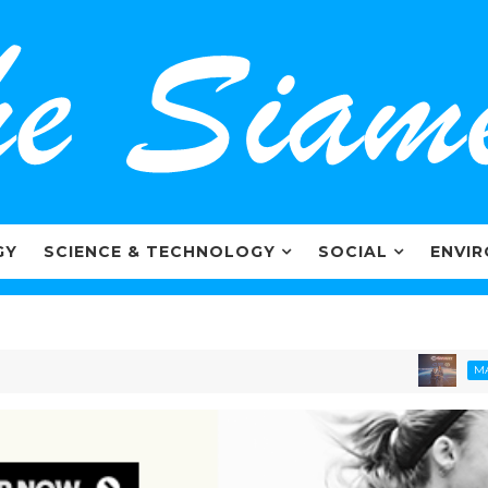
GY
SCIENCE & TECHNOLOGY
SOCIAL
ENVI
ไค
MARKETING