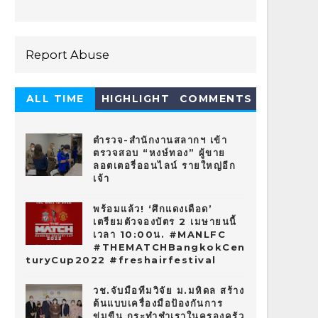
Report Abuse
ALL TIME
HIGHLIGHT
COMMENTS
HOT 10
ตำรวจ-สำนักงานสลากฯ เข้า
ตรวจสอบ “หงษ์ทอง” ผู้ขาย
ลอตเตอรี่ออนไลน์ รายใหญ่อีก
เจ้า
พร้อมแล้ว! ‘ศึกแดงเดือด’
เตรียมตัวจองบัตร 2 เมษายนนี้
เวลา 10:00น. #MANLFC
#THEMATCHBangkokCen
turyCup2022 #freshairfestival
วช.จับมือทีมวิจัย ม.มหิดล สร้าง
ต้นแบบเครื่องมือป้องกันการ
ข่มขืน กระทำชำเราในครองครัว