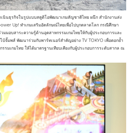
ผู้ดำเนินธุรกิจในรูปแบบสตูดิโอพัฒนาเกมสัญชาติไทย ผนึก สำนักงานส่ง
-power Up! ทำเกมเสริมอัตลักษณ์ไทยเพื่อไปบุกตลาดโลก กรณีศึกษา
่วมมอบสาระความรู้ด้านอุตสาหกรรมเกมไทยให้กับผู้ประกอบการและ
้จั๊มพส์ พัฒนาร่วมกับพาร์ทเนอร์สำคัญอย่าง TV TOKYO เพื่อตอกย้ำ
กรรมเกมไทย ให้ได้มาตรฐานเทียบเคียงกับผู้ประกอบการระดับสากล ณ