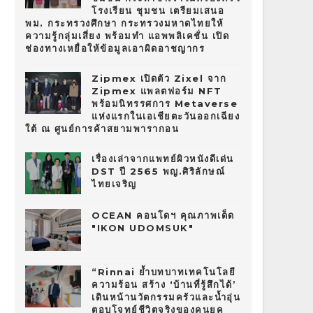
โรงเรียน ชุมชน เตรียมเสนอ
พม. กระทรวงศึกษา กระทรวงมหาดไทยให้
ความรู้กลุ่มเสี่ยง พร้อมทำ แอพพลิเคชั่น เปิด
ช่องทางเหยื่อให้ข้อมูลเอาผิดอาชญากร
Zipmex เปิดตัว Zixel จาก
Zipmex แพลตฟอร์ม NFT
พร้อมนิทรรศการ Metaverse
แห่งแรกในเอเชียตะวันออกเฉียง
ใต้ ณ ศูนย์การค้าสยามพารากอน
เรื่องเล่าจากแพทย์ผิวหนังดีเด่น
DST ปี 2565 พญ.ศิริลักษณ์
ไทยเจริญ
OCEAN คอนโดฯ คุณภาพเด็ด
"IKON UDOMSUK"
“Rinnai ย้ำบทบาทเทคโนโลยี
ความร้อน สร้าง ‘บ้านที่รู้สึกได้’
เดินหน้านวัตกรรมครัวและน้ำอุ่น
ตอบโจทย์ชีวิตจริงของคนยุค