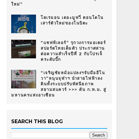
ใหม่”
โดเรมอน เดอะมูฟวี่ ตอนโดโน
เสาร์ตัวใหม่ของโนบิตะ
“แชฟฟ์เลอร์” รุกวงการมอเตอร์
สปอร์ตไทยเต็มตัว ประกาศสาน
ต่อความสำเร็จปีที่ 2 กับโปรเจ็
คระดับบิ๊ก
“เจริญชัยหม้อแปลงฯจับมืออีโน
วา”หนุนจุฬาฯ นำสายไฟฟ้าลง
ดินทั้งระบบปรับทัศนียภาพ
สยามสแควร์ >>> ดัน ก.ท.ม. สู่
มหานครแห่งอาเซียน
SEARCH THIS BLOG