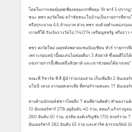
โดยในการเพลย์ออฟเพียงหลุมแรกที่หลุม 18 พาร์ 5 ปรากฎว่า ก
ชนะ พชร คงวัดใหม่ คว้าชัยชนะในบ้านเป็นรายการที่สามให้
หรือประมาณ 6.6 ล้านบาท ส่วน พชร จบด้วยตำแหน่งรองแชมป์ ซ
เกาหลีใต้ รับเงินรางวัลไป 114,074 เหรียญสหรัฐ หรือราว
พชร คงวัดใหม่ เผยหลังพลาดแชมป์เอเชียน ทัวร์ รายการที่
เพราะก่อนหน้านี้ผมเล่นไม่ค่อยดีมา 3 สัปดาห์ ซึ่งผมตีไม่
แข่งรายการนี้เพียงหนึ่งสัปดาห์ และเขาช่วยผมได้มากเลย”
ขณะที่ ริชาร์ด ที.ลี ผู้นำร่วมรอบสาม เก็บเพิ่มอีก 2 อันเด
นโธนี เควล จากออสเตรเลีย ที่สกอร์รวมคนละ 17 อันเดอร์
ทางด้านนักกอล์ฟชาวไทยอีก 7 คนที่ผ่านตัดตัว ทำผลงานด
10 อันเดอร์พาร์ 278 อยุ่อันดับ 40 ร่วม, สดมภ์ แก้วกาญ
280 อันดับ 50 ร่วม, สุรดิษ ยงค์เจริญชัย (70) สกอร์รวม 7 อ
อันเดอร์พาร์ 282 อันดับ 63 ร่วม และสาริศ สุวรรณรัตน์ (6