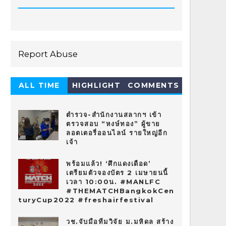
Report Abuse
ALL TIME
HIGHLIGHT
COMMENTS
HOT 10
ตำรวจ-สำนักงานสลากฯ เข้า
ตรวจสอบ “หงษ์ทอง” ผู้ขาย
ลอตเตอรี่ออนไลน์ รายใหญ่อีก
เจ้า
พร้อมแล้ว! ‘ศึกแดงเดือด’
เตรียมตัวจองบัตร 2 เมษายนนี้
เวลา 10:00น. #MANLFC
#THEMATCHBangkokCen
turyCup2022 #freshairfestival
วช.จับมือทีมวิจัย ม.มหิดล สร้าง