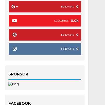
0
Followers
0.0k
Subscribes
0
Followers
0
Followers
SPONSOR
FACEBOOK