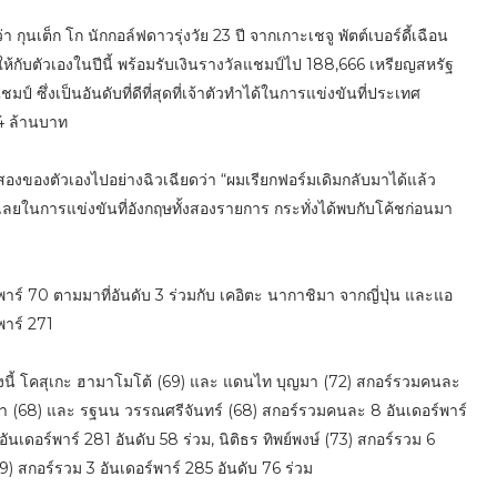
ุนเต็ก โก นักกอล์ฟดาวรุ่งวัย 23 ปี จากเกาะเชจู พัตต์เบอร์ดี้เฉือน
กับตัวเองในปีนี้ พร้อมรับเงินรางวัลแชมป์ไป 188,666 เหรียญสหรัฐ
ึ่งเป็นอันดับที่ดีที่สุดที่เจ้าตัวทำได้ในการแข่งขันที่ประเทศ
 4 ล้านบาท
สองของตัวเองไปอย่างฉิวเฉียดว่า “ผมเรียกฟอร์มเดิมกลับมาได้แล้ว
ได้เลยในการแข่งขันที่อังกฤษทั้งสองรายการ กระทั่งได้พบกับโค้ชก่อนมา
อร์พาร์ 70 ตามมาที่อันดับ 3 ร่วมกับ เคอิตะ นากาชิมา จากญี่ปุ่น และแอ
พาร์ 271
ังนี้ โคสุเกะ ฮามาโมโต้ (69) และ แดนไท บุญมา (72) สกอร์รวมคนละ
จนา (68) และ รฐนน วรรณศรีจันทร์ (68) สกอร์รวมคนละ 8 อันเดอร์พาร์
ันเดอร์พาร์ 281 อันดับ 58 ร่วม, นิติธร ทิพย์พงษ์ (73) สกอร์รวม 6
9) สกอร์รวม 3 อันเดอร์พาร์ 285 อันดับ 76 ร่วม