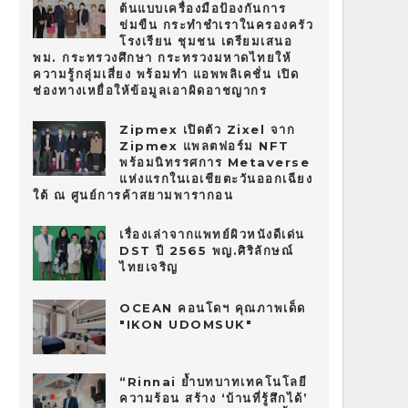
ต้นแบบเครื่องมือป้องกันการ
ข่มขืน กระทำชำเราในครองครัว
โรงเรียน ชุมชน เตรียมเสนอ
พม. กระทรวงศึกษา กระทรวงมหาดไทยให้
ความรู้กลุ่มเสี่ยง พร้อมทำ แอพพลิเคชั่น เปิด
ช่องทางเหยื่อให้ข้อมูลเอาผิดอาชญากร
Zipmex เปิดตัว Zixel จาก
Zipmex แพลตฟอร์ม NFT
พร้อมนิทรรศการ Metaverse
แห่งแรกในเอเชียตะวันออกเฉียง
ใต้ ณ ศูนย์การค้าสยามพารากอน
เรื่องเล่าจากแพทย์ผิวหนังดีเด่น
DST ปี 2565 พญ.ศิริลักษณ์
ไทยเจริญ
OCEAN คอนโดฯ คุณภาพเด็ด
"IKON UDOMSUK"
“Rinnai ย้ำบทบาทเทคโนโลยี
ความร้อน สร้าง ‘บ้านที่รู้สึกได้’