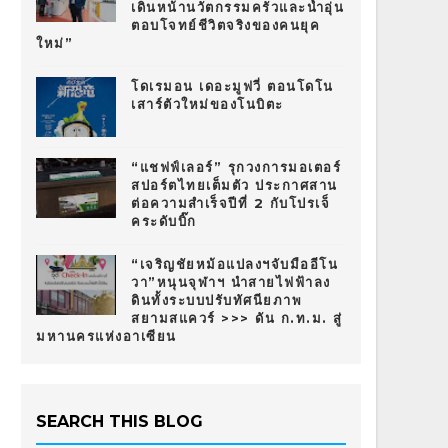
เดินหน้านวัตกรรมครัวและน้ำอุ่น
ตอบโจทย์ชีวิตจริงของคนยุค
ใหม่”
โดเรมอน เดอะมูฟวี่ ตอนโดโน
เสาร์ตัวใหม่ของโนบิตะ
“แชฟฟ์เลอร์” รุกวงการมอเตอร์
สปอร์ตไทยเต็มตัว ประกาศสาน
ต่อความสำเร็จปีที่ 2 กับโปรเจ็
คระดับบิ๊ก
“เจริญชัยหม้อแปลงฯจับมืออีโน
วา”หนุนจุฬาฯ นำสายไฟฟ้าลง
ดินทั้งระบบปรับทัศนียภาพ
สยามสแควร์ >>> ดัน ก.ท.ม. สู่
มหานครแห่งอาเซียน
SEARCH THIS BLOG