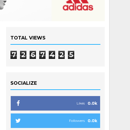
TOTAL VIEWS
7
2
6
7
4
2
5
SOCIALIZE
0.0k
Likes
0.0k
Followers