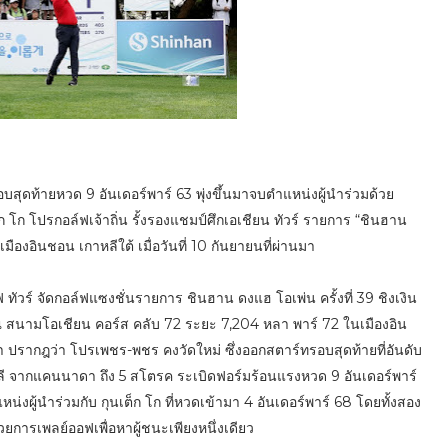
สุดท้ายหวด 9 อันเดอร์พาร์ 63 พุ่งขึ้นมาจบตำแหน่งผู้นำร่วมด้วย
ก โก โปรกอล์ฟเจ้าถิ่น รั้งรองแชมป์ศึกเอเชียน ทัวร์ รายการ “ชินฮาน
มืองอินชอน เกาหลีใต้ เมื่อวันที่ 10 กันยายนที่ผ่านมา
ฟ ทัวร์ จัดกอล์ฟแซงชั่นรายการ ชินฮาน ดงแฮ โอเพ่น ครั้งที่ 39 ชิงเงิน
สนามโอเชียน คอร์ส คลับ 72 ระยะ 7,204 หลา พาร์ 72 ในเมืองอิน
า ปรากฎว่า โปรเพชร-พชร คงวัดใหม่ ซึ่งออกสตาร์ทรอบสุดท้ายที่อันดับ
 ที.ลี จากแคนนาดา ถึง 5 สโตรค ระเบิดฟอร์มร้อนแรงหวด 9 อันเดอร์พาร์
ำแหน่งผู้นำร่วมกับ กุนเต็ก โก ที่หวดเข้ามา 4 อันเดอร์พาร์ 68 โดยทั้งสอง
้วยการเพลย์ออฟเพื่อหาผู้ชนะเพียงหนึ่งเดียว