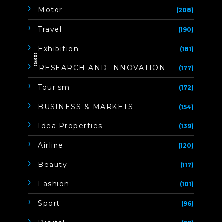
Motor
(208)
Travel
(190)
Exhibition
(181)
ิิีิิิิิRESEARCH AND INNOVATION
(177)
Tourism
(172)
BUSINESS & MARKETS
(154)
Idea Properties
(139)
Airline
(120)
Beauty
(117)
Fashion
(101)
Sport
(96)