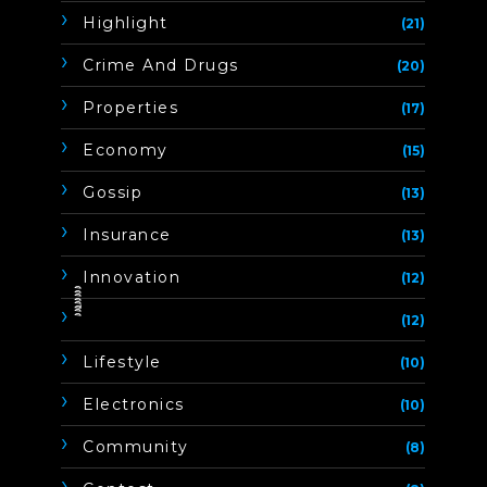
Highlight
(21)
Crime And Drugs
(20)
Properties
(17)
Economy
(15)
Gossip
(13)
Insurance
(13)
Innovation
(12)
ิิีิิิิิ
(12)
Lifestyle
(10)
Electronics
(10)
Community
(8)