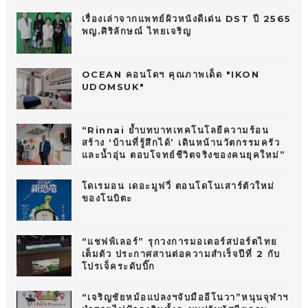
เรื่องเล่าจากแพทย์ผิวหนังดีเด่น DST ปี 2565
พญ.ศิริลักษณ์ ไทยเจริญ
OCEAN คอนโดฯ คุณภาพเด็ด "IKON
UDOMSUK"
“Rinnai ย้ำบทบาทเทคโนโลยีความร้อน
สร้าง ‘บ้านที่รู้สึกได้’ เดินหน้านวัตกรรมครัว
และน้ำอุ่น ตอบโจทย์ชีวิตจริงของคนยุคใหม่”
โดเรมอน เดอะมูฟวี่ ตอนโดโนเสาร์ตัวใหม่
ของโนบิตะ
“แชฟฟ์เลอร์” รุกวงการมอเตอร์สปอร์ตไทย
เต็มตัว ประกาศสานต่อความสำเร็จปีที่ 2 กับ
โปรเจ็คระดับบิ๊ก
“เจริญชัยหม้อแปลงฯจับมืออีโนวา”หนุนจุฬาฯ