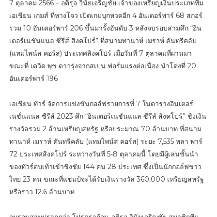
7 ตุลาคม 2566 – อติรุจ วินัยเจริญชัย เจ้าของเหรียญเงินประเภททีม
เอเชียน เกมส์ ที่หางโจว เปิดเกมบุกหวดอีก 4 อันเดอร์พาร์ 68 สกอร์
รวม 10 อันเดอร์พาร์ 206 ขึ้นมารั้งอันดับ 3 หลังจบรอบสามศึก “อิน
เตอร์เนชันแนล ซีรีส์ สิงคโปร์” ที่สนามทานาห์ เมราห์ คันทรีคลับ
(แทมไพน์ส คอร์ส) ประเทศสิงคโปร์ เมื่อวันที่ 7 ตุลาคมที่ผ่านมา
ขณะที่ เดวิด พุช ดาวรุ่งจากสเปน ฟอร์มแรงต่อเนื่อง นำโด่งที่ 20
อันเดอร์พาร์ 196
เอเชียน ทัวร์ จัดการแข่งขันกอล์ฟรายการที่ 7 ในตารางอินเตอร์
เนชั่นแนล ซีรีส์ 2023 ศึก “อินเตอร์เนชันแนล ซีรีส์ สิงคโปร์” ชิงเงิน
รางวัลรวม 2 ล้านเหรียญสหรัฐ หรือประมาณ 70 ล้านบาท ที่สนาม
ทานาห์ เมราห์ คันทรีคลับ (แทมไพน์ส คอร์ส) ระยะ 7,535 หลา พาร์
72 ประเทศสิงคโปร์ ระหว่างวันที่ 5-8 ตุลาคมนี้ โดยมีผู้เล่นชั้นนำ
ของทัวร์ตบเท้าเข้าชิงชัย 144 คน 28 ประเทศ ซึ่งเป็นนักกอล์ฟชาว
ไทย 23 คน ขณะที่แชมป์จะได้รับเงินรางวัล 360,000 เหรียญสหรัฐ
หรือราว 12.6 ล้านบาท
จบรอบสามปรากฎว่า โปรดราก้อน-อติรุจ วินัยเจริญชัย สมาชิกทีม