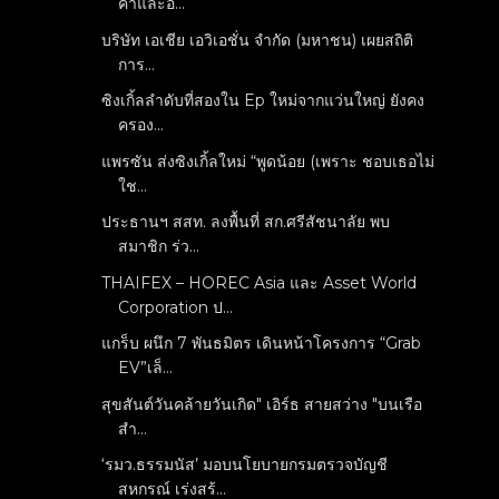
คาและอ...
บริษัท เอเชีย เอวิเอชั่น จำกัด (มหาชน) เผยสถิติ
การ...
ซิงเกิ้ลลำดับที่สองใน Ep ใหม่จากแว่นใหญ่ ยังคง
ครอง...
แพรซัน ส่งซิงเกิ้ลใหม่ “พูดน้อย (เพราะ ชอบเธอไม่
ใช...
ประธานฯ สสท. ลงพื้นที่ สก.ศรีสัชนาลัย พบ
สมาชิก ร่ว...
THAIFEX – HOREC Asia และ Asset World
Corporation ป...
แกร็บ ผนึก 7 พันธมิตร เดินหน้าโครงการ “Grab
EV”เล็...
สุขสันต์วันคล้ายวันเกิด" เอิร์ธ สายสว่าง "บนเรือ
สำ...
‘รมว.ธรรมนัส’ มอบนโยบายกรมตรวจบัญชี
สหกรณ์ เร่งสร้...