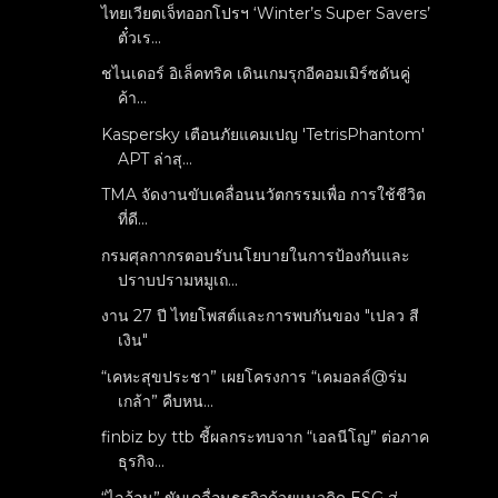
ไทยเวียตเจ็ทออกโปรฯ ‘Winter’s Super Savers’
ตั๋วเร...
ชไนเดอร์ อิเล็คทริค เดินเกมรุกอีคอมเมิร์ซดันคู่
ค้า...
Kaspersky เตือนภัยแคมเปญ 'TetrisPhantom'
APT ล่าสุ...
TMA จัดงานขับเคลื่อนนวัตกรรมเพื่อ การใช้ชีวิต
ที่ดี...
กรมศุลกากรตอบรับนโยบายในการป้องกันและ
ปราบปรามหมูเถ...
งาน 27 ปี ไทยโพสต์และการพบกันของ "เปลว สี
เงิน"
“เคหะสุขประชา” เผยโครงการ “เคมอลล์@ร่ม
เกล้า” คืบหน...
finbiz by ttb ชี้ผลกระทบจาก “เอลนีโญ” ต่อภาค
ธุรกิจ...
“ไลอ้อน” ขับเคลื่อนธุรกิจด้วยแนวคิด ESG สู่