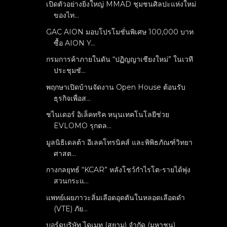
เปิดตัวอย่างยิ่งใหญ่ MMAD ชุมชนศิลปะแห่งใหม่
ของไท...
GAC AION มอบโปรโมชั่นพิเศษ 100,000 บาท
ซื้อ AION Y...
กรมการค้าภายในดัน “ปฏิญญาเชียงใหม่” ในเวที
ประชุมชั...
พฤกษาเปิดบ้านจัดงาน Open House ต้อนรับ
ธุรกิจเพื่อส...
ชไนเดอร์ อิเล็คทริค หนุนเทคโนโลยีช่วย
EVLOMO รุกตล...
มูลนิธิเดลต้า อีเลคโทรนิคส์ และพิพิธภัณฑ์วิทยา
ศาสต...
กางกลยุทธ์ “KCAR” หลังโชว์กำไรโต-รายได้พุ่ง
สวนกระแ...
แพทย์เผยภาวะลิ่มเลือดอุดตันในหลอดเลือดดำ
(VTE) ภัย...
บอร์ดบริษัท ไดเมท (สยาม) จำกัด (มหาชน)