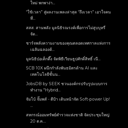
ใหม่ พกพาง่า...
“ใช้เวลา” สู่ผลงานเพลงล่าสุด “ถึงเวลา” เอาใจคน
ที่...
สสส. สานพลัง มูลนิธิรณรงค์เพื่อการไม่สูบบุหรี่
จัด...
ชาร์จพลังความงามของคุณตลอดเทศกาลแห่งการ
เฉลิมฉลองด้...
มูลนิธิป่อเต็กตึ๊ง จัดพิธีเวียนธูปศักดิ์สิทธิ์ เนื...
SCB 10X ผนึกกำลังพันธมิตรด้าน AI และ
เทคโนโลยีชั้นน...
JobsDB by SEEK ชวนองค์กรปรับรูปแบบการ
ทำงาน "Hybrid...
จัมโบ้ จั๊มพส์ - ดีป้า เดินหน้าจัด Soft-power Up!
...
สหกรณ์ออมทรัพย์ตำรวจแห่งชาติ จัดประชุมใหญ่
20 ต.ค....