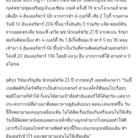
กอล์ฟชายชุดเหรียญเงินเอเชียน เกมส์ ครั้งที่ 19 หางโจวเกมส์ หวด
เพิ่มอีก 4 อันเดอร์พาร์ 68 จากการทำ 6 เบอร์ดี้ เสีย 2 โบกี้ รวมสาม
วันมี 10 อันเดอร์พาร์ 206 ขึ้นมารั้งอันดับ 3 ร่วมกับ แจ๊ค ทอมป์สัน
จากออสเตรเลีย ขณะที่ เดวิด พุช นักกอล์ฟวัย 21 ปี จากสเปน รักษา
ฟอร์มดีต่อเนื่อง ทำ 4 เบอร์ดี้ กับ 1 อีเกิ้ลที่หลุม 8 พาร์ 5 จบ 18 หลุม
เข้ามา 6 อันเดอร์พาร์ 66 ขึ้นนำเป็นวันที่สามติดต่อกันด้วยสกอร์นำ
โด่งที่ 20 อันเดอร์พาร์ 196 โดยมี แจวุง อึม จากเกาหลีใต้ ตามห่าง 9
สโตรค
อติรุจ วินัยเจริญชัย นักกอล์ฟวัย 23 ปี จากชลบุรี เผยหลังเกมว่า “วันนี้
เกมพัตต์กับไดร์ฟถือว่าเป็นตัวแบกสกอร์ ส่วนเหล็กก็ตีออนไปเรื่อยๆ
พอมีโอกาสก็ทำได้ ก็เล่นได้ตามเป้าคือทำอันเดอร์ให้ได้ทุกวัน แต่จาก
ประสบการณ์ที่ผ่านมาคือพอเวลาอยู่อันดับบนๆ ผมจะเล่นเซฟขึ้น วัน
นี้จึงพยายามเล่นบุกเหมือนเดิม ไม่ได้คิดเรื่องป้องกันหรือเล่นไม่ให้เสีย
วันนี้มีผิดพลาดนิดหน่อยตรงเหล็กที่บางลูกกลัวมากไปหน่อยทำให้ตี
เอากรีนไปออนไกลทำสามพัตต์ พรุ่งนี้ก็จะเล่นเกมบุกเหมือนเดิม ทำ
อันเดอร์เข้าไว้ และพยายามเล่นไม่ให้เสียแต้ม”