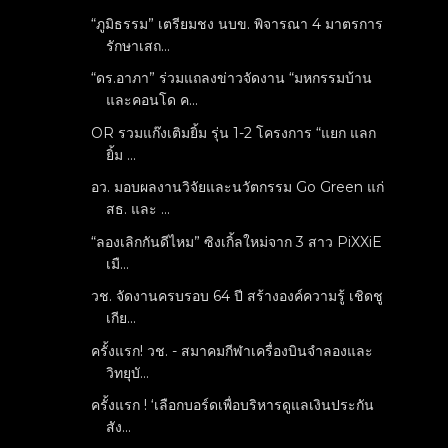
“ภูมิธรรม” เตรียมชง นบข. พิจารณา 4 มาตรการ
รักษาเสถ...
“ดร.อาภา” ร่วมแถลงข่าวจัดงาน “มหกรรมบ้าน
และคอนโด ค...
OR รวมแก๊งเติมยิ้ม รุ่น 1-2 โครงการ “แยก แลก
ยิ้ม ...
อว. มอบผลงานวิจัยและนวัตกรรม Go Green แก่
สธ. และ ...
“ลองเลิกกันดีไหม” ซิงเกิ้ลใหม่จาก 3 สาว PiXXiE
เมื...
วช. จัดงานครบรอบ 64 ปี สร้างองค์ความรู้ เชิดชู
เกีย...
ครั้งแรก! วช. - สมาคมกีฬาเครื่องบินจำลองและ
วิทยุบั...
ครั้งแรก ! ‘เลือกบอร์ดเพื่อบริหารดูแลเงินประกัน
สัง...