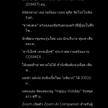
(DIMET) อนุ...
สมัครด่วน! เลอ กอร์ดอง เบลอ ดุสิต จัดโปรโมชัน
Earl...
“ชาฟเฟเล” หวังฉลองชัยกับครอบครัวที่ญี่ปุ่นในศึก
โซ...
นักพัฒนาชุมชนรุ่นใหม่ และนักบริบาล ทุ่มเท เสีย
สละท...
“อาร์เอ็กซ์ เทรดเด็กซ์” ประกาศความพร้อมงาน
COSMEX ...
โค้งสุดท้าย! พลาดไม่ได้ สำนักพิมพ์แข่งเดือด เพิ่ม
ห...
sarah salola ส่งซิงเกิ้ลใหม่ “แพ้มาก” ได้ JIXGO
แ...
แคนนอน จัดแคมเปญ “Happy Holiday” รับหยุด
ยาว ฟรี! บ...
Zoom เปิดตัว Zoom AI Companion สำหรับผู้