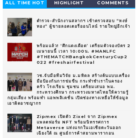
ALL TIME HOT
HIGHLIGHT
COMMENTS
10
ตำรวจ-สำนักงานสลากฯ เข้าตรวจสอบ “หงษ์
ทอง” ผู้ขายลอตเตอรี่ออนไลน์ รายใหญ่อีกเจ้า
พร้อมแล้ว! ‘ศึกแดงเดือด’ เตรียมตัวจองบัตร 2
เมษายนนี้ เวลา 10:00น. #MANLFC
#THEMATCHBangkokCenturyCup2
022 #freshairfestival
วช.จับมือทีมวิจัย ม.มหิดล สร้างต้นแบบเครื่อง
มือป้องกันการข่มขืน กระทำชำเราในครอง
ครัว โรงเรียน ชุมชน เตรียมเสนอ พม.
กระทรวงศึกษา กระทรวงมหาดไทยให้ความรู้
กลุ่มเสี่ยง พร้อมทำ แอพพลิเคชั่น เปิดช่องทางเหยื่อให้ข้อมูล
เอาผิดอาชญากร
Zipmex เปิดตัว Zixel จาก Zipmex
แพลตฟอร์ม NFT พร้อมนิทรรศการ
Metaverse แห่งแรกในเอเชียตะวันออก
เฉียงใต้ ณ ศูนย์การค้าสยามพารากอน