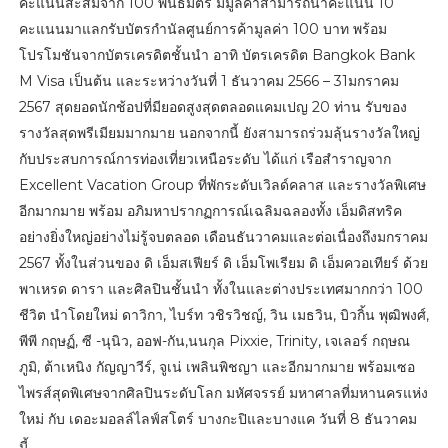
คะแนนสะสมจาก 100 พันธมิตร มีมูลค่าสามารถนำคะแนน 10
คะแนนมาแลกรับบัตรกำนัลศูนย์การค้ามูลค่า 100 บาท พร้อม
โปรโมชันจากบัตรเครดิตชั้นนำ อาทิ บัตรเครดิต Bangkok Bank
M Visa เป็นต้น และระหว่างวันที่ 1 ธันวาคม 2566 – 31มกราคม
2567 สุดยอดนักช้อปที่มียอดสูงสุดตลอดแคมเปญ 20 ท่าน รับของ
รางวัลสุดพรีเมียมมากมาย นอกจากนี้ ยังสามารถร่วมลุ้นรางวัลใหญ่
กับประสบการณ์การท่องเที่ยวเหนือระดับ ได้แก่ เรือสำราญจาก
Excellent Vacation Group ที่พักระดับเวิลด์คลาส และรางวัลพิเศษ
อีกมากมาย พร้อม อภิมหาปรากฏการณ์เฉลิมฉลองทั้ง เอ็มดิสทริค
อย่างยิ่งใหญ่อย่างไม่รู้จบตลอด เดือนธันวาคมและต่อเนื่องถึงมกราคม
2567 ทั้งในส่วนของ ดิ เอ็มสเฟียร์ ดิ เอ็มโพเรียม ดิ เอ็มควอเทียร์ ด้วย
พาเหรด ดารา และศิลปินชั้นนำ ทั้งในและต่างประเทศมากกว่า 100
ชีวิต นำโดยใหม่ ดาวิกา, ไบร์ท วชิรวิชญ์, วิน เมธวิน, บิวกิ้น พุฒิพงศ์,
พีพี กฤษฏ์, ซี -นุนิว, ออฟ-กัน,นนกุล Pixxie, Trinity, เจเลอร์ กฤษณ
ภูมิ, ต้าเหนิง กัญญาวีร์, จูเน่ เพลินพิชญา และอีกมากมาย พร้อมเซอ
ไพรส์สุดพิเศษจากศิลปินระดับโลก มหัศจรรย์ มหาศาลที่มหานครแห่ง
ใหม่ กับ เดอะมอลล์ไลฟ์สโตร์ บางกะปิและบางแค วันที่ 8 ธันวาคม
นี้