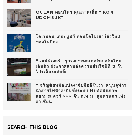
OCEAN คอนโดฯ คุณภาพเด็ด "IKON
UDOMSUK"
โดเรมอน เดอะมูฟวี่ ตอนโดโนเสาร์ตัวใหม่
ของโนบิตะ
“แชฟฟ์เลอร์” รุกวงการมอเตอร์สปอร์ตไทย
เต็มตัว ประกาศสานต่อความสำเร็จปีที่ 2 กับ
โปรเจ็คระดับบิ๊ก
“เจริญชัยหม้อแปลงฯจับมืออีโนวา”หนุนจุฬาฯ
นำสายไฟฟ้าลงดินทั้งระบบปรับทัศนียภาพ
สยามสแควร์ >>> ดัน ก.ท.ม. สู่มหานครแห่ง
อาเซียน
SEARCH THIS BLOG