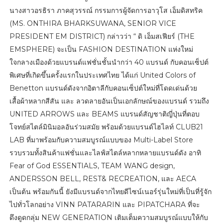
นางสาวอรธิรา ภาคสุวรรณ์ กรรมการผู้จัดการอาวุโส เอ็มดิสทริค
(MS. ONTHIRA BHARKSUWANA, SENIOR VICE
PRESIDENT EM DISTRICT) กล่าวว่า “ ดิ เอ็มสเฟียร์ (THE
EMSPHERE) จะเป็น FASHION DESTINATION แห่งใหม่
ใจกลางเมืองด้วยแบรนด์แฟชั่นชั้นนำกว่า 40 แบรนด์ กับคอนเซ็ปต์
พิเศษที่เกิดขึ้นครั้งแรกในประเทศไทย ได้แก่ United Colors of
Benetton แบรนด์ดังจากอิตาลีกับคอนเซ็ปต์ใหม่ที่โดดเด่นด้วย
เสื้อผ้าหลากสีสัน และ ลวดลายอันเป็นเอกลักษณ์ของแบรนด์ รวมถึง
UNITED ARROWS และ BEAMS แบรนด์สัญชาติญี่ปุ่นที่ตอบ
โจทย์สไตล์มินิมอลอันร่วมสมัย พร้อมด้วยแบรนด์ไฮไลท์ CLUB21
LAB ที่มาพร้อมกับความสมบูรณ์แบบของ Multi-Label Store
รวบรวมทั้งสินค้าแฟชั่นและไลฟ์สไตล์หลากหลายแบรนด์ดัง อาทิ
Fear of God ESSENTIALS, TEAM WANG design,
ANDERSSON BELL, REST& RECREATION, และ AECA
เป็นต้น พร้อมกันนี้ ยังมีแบรนด์จากไทยดีไซน์เนอร์รุ่นใหม่ที่เป็นที่รู้จัก
ไปทั่วโลกอย่าง VINN PATARARIN และ PIPATCHARA ที่จะ
ดึงดูดกลุ่ม NEW GENERATION เติมเต็มความสมบูรณ์แบบให้กับ