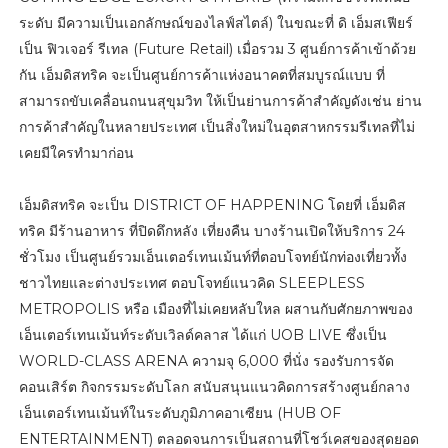
ระดับ มีความเป็นเอกลักษณ์ของไลฟ์สไตล์) ในขณะที่ ดิ เอ็มสเฟียร์
เป็น ฟิวเจอร์ รีเทล (Future Retail) เมื่อรวม 3 ศูนย์การค้าเข้าด้วย
กัน เอ็มดิสทริค จะเป็นศูนย์การค้าแห่งอนาคตที่สมบูรณ์แบบ ที่
สามารถขับเคลื่อนถนนสุขุมวิท ให้เป็นย่านการค้าสำคัญดังเช่น ย่าน
การค้าสำคัญในหลายประเทศ เป็นสิ่งใหม่ในอุตสาหกรรมรีเทลที่ไม่
เคยมีใครทำมาก่อน
เอ็มดิสทริค จะเป็น DISTRICT OF HAPPENING โดยที่ เอ็มดิส
ทริค มีร้านอาหาร ที่ปิดดึกหลัง เที่ยงคืน บางร้านเปิดให้บริการ 24
ชั่วโมง เป็นศูนย์รวมเอ็นเตอร์เทนเม้นท์ที่ตอบโจทย์นักท่องเที่ยวทั้ง
ชาวไทยและต่างประเทศ ตอบโจทย์แนวคิด SLEEPLESS
METROPOLIS หรือ เมืองที่ไม่เคยหลับใหล ผสานกับศักยภาพของ
เอ็นเตอร์เทนเม้นท์ระดับเวิลด์คลาส ได้แก่ UOB LIVE ซึ่งเป็น
WORLD-CLASS ARENA ความจุ 6,000 ที่นั่ง รองรับการจัด
คอนเสิร์ต กิจกรรมระดับโลก สนับสนุนแนวคิดการสร้างศูนย์กลาง
เอ็นเตอร์เทนเม้นท์ในระดับภูมิภาคอาเซียน (HUB OF
ENTERTAINMENT) ตลอดจนการเป็นสถานที่โชว์เคสของสุดยอด