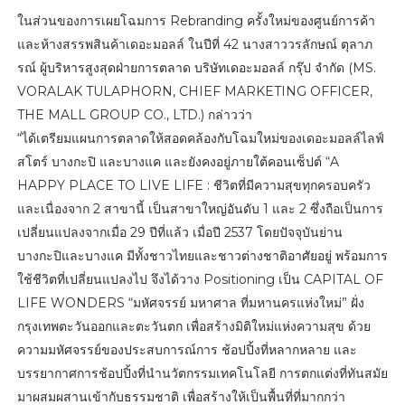
ในส่วนของการเผยโฉมการ Rebranding ครั้งใหม่ของศูนย์การค้า
และห้างสรรพสินค้าเดอะมอลล์ ในปีที่ 42 นางสาววรลักษณ์ ตุลาภ
รณ์ ผู้บริหารสูงสุดฝ่ายการตลาด บริษัทเดอะมอลล์ กรุ๊ป จำกัด (MS.
VORALAK TULAPHORN, CHIEF MARKETING OFFICER,
THE MALL GROUP CO., LTD.) กล่าวว่า
“ได้เตรียมแผนการตลาดให้สอดคล้องกับโฉมใหม่ของเดอะมอลล์ไลฟ์
สโตร์ บางกะปิ และบางแค และยังคงอยู่ภายใต้คอนเซ็ปต์ “A
HAPPY PLACE TO LIVE LIFE : ชีวิตที่มีความสุขทุกครอบครัว
และเนื่องจาก 2 สาขานี้ เป็นสาขาใหญ่อันดับ 1 และ 2 ซึ่งถือเป็นการ
เปลี่ยนแปลงจากเมื่อ 29 ปีที่แล้ว เมื่อปี 2537 โดยปัจจุบันย่าน
บางกะปิและบางแค มีทั้งชาวไทยและชาวต่างชาติอาศัยอยู่ พร้อมการ
ใช้ชีวิตที่เปลี่ยนแปลงไป จึงได้วาง Positioning เป็น CAPITAL OF
LIFE WONDERS “มหัศจรรย์ มหาศาล ที่มหานครแห่งใหม่” ฝั่ง
กรุงเทพตะวันออกและตะวันตก เพื่อสร้างมิติใหม่แห่งความสุข ด้วย
ความมหัศจรรย์ของประสบการณ์การ ช้อปปิ้งที่หลากหลาย และ
บรรยากาศการช้อปปิ้งที่นำนวัตกรรมเทคโนโลยี การตกแต่งที่ทันสมัย
มาผสมผสานเข้ากับธรรมชาติ เพื่อสร้างให้เป็นพื้นที่ที่มากกว่า