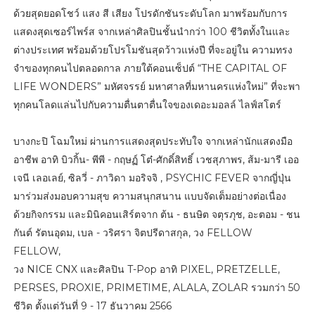
ด้วยสุดยอดโชว์ แสง สี เสียง โปรดักชันระดับโลก มาพร้อมกับการ
แสดงสุดเซอร์ไพร์ส จากเหล่าศิลปินชั้นนำกว่า 100 ชีวิตทั้งในและ
ต่างประเทศ พร้อมด้วยโปรโมชันสุดว้าวแห่งปี ที่จะอยู่ใน ความทรง
จำของทุกคนไปตลอดกาล ภายใต้คอนเซ็ปต์ “THE CAPITAL OF
LIFE WONDERS” มหัศจรรย์ มหาศาลที่มหานครแห่งใหม่” ที่จะพา
ทุกคนโลดแล่นไปกับความตื่นตาตื่นใจของเดอะมอลล์ ไลฟ์สโตร์
บางกะปิ โฉมใหม่ ผ่านการแสดงสุดประทับใจ จากเหล่านักแสดงมือ
อาชีพ อาทิ บิวกิ้น- พีพี - กฤษฏ์ โต๋-ศักดิ์สิทธิ์ เวชสุภาพร, ส้ม-มารี เออ
เจนี เลอเลย์, ซิลวี่ - ภาวิดา มอริจจิ , PSYCHIC FEVER จากญี่ปุ่น
มาร่วมส่งมอบความสุข ความสนุกสนาน แบบจัดเต็มอย่างต่อเนื่อง
ด้วยกิจกรรม และมินิคอนเสิร์ตจาก ต้น - ธนษิต จตุรภุช, อะตอม - ชน
กันต์ รัตนอุดม, เบล - วริศรา จิตปรีดาสกุล, วง FELLOW
FELLOW,
วง NICE CNX และศิลปิน T-Pop อาทิ PIXEL, PRETZELLE,
PERSES, PROXIE, PRIMETIME, ALALA, ZOLAR รวมกว่า 50
ชีวิต ตั้งแต่วันที่ 9 - 17 ธันวาคม 2566