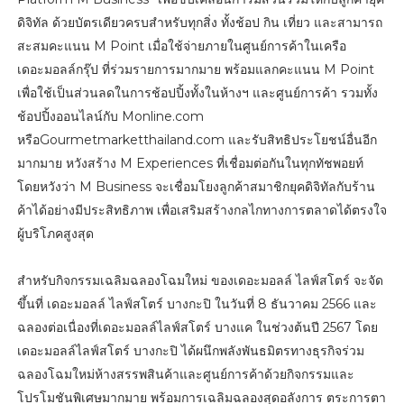
ดิจิทัล ด้วยบัตรเดียวครบสำหรับทุกสิ่ง ทั้งช้อป กิน เที่ยว และสามารถ
สะสมคะแนน M Point เมื่อใช้จ่ายภายในศูนย์การค้าในเครือ
เดอะมอลล์กรุ๊ป ที่ร่วมรายการมากมาย พร้อมแลกคะแนน M Point
เพื่อใช้เป็นส่วนลดในการช้อปปิ้งทั้งในห้างฯ และศูนย์การค้า รวมทั้ง
ช้อปปิ้งออนไลน์กับ Monline.com
หรือGourmetmarketthailand.com และรับสิทธิประโยชน์อื่นอีก
มากมาย หวังสร้าง M Experiences ที่เชื่อมต่อกันในทุกทัชพอยท์
โดยหวังว่า M Business จะเชื่อมโยงลูกค้าสมาชิกยุคดิจิทัลกับร้าน
ค้าได้อย่างมีประสิทธิภาพ เพื่อเสริมสร้างกลไกทางการตลาดได้ตรงใจ
ผู้บริโภคสูงสุด
สำหรับกิจกรรมเฉลิมฉลองโฉมใหม่ ของเดอะมอลล์ ไลฟ์สโตร์ จะจัด
ขึ้นที่ เดอะมอลล์ ไลฟ์สโตร์ บางกะปิ ในวันที่ 8 ธันวาคม 2566 และ
ฉลองต่อเนื่องที่เดอะมอลล์ไลฟ์สโตร์ บางแค ในช่วงต้นปี 2567 โดย
เดอะมอลล์ไลฟ์สโตร์ บางกะปิ ได้ผนึกพลังพันธมิตรทางธุรกิจร่วม
ฉลองโฉมใหม่ห้างสรรพสินค้าและศูนย์การค้าด้วยกิจกรรมและ
โปรโมชันพิเศษมากมาย พร้อมการเฉลิมฉลองสุดอลังการ ตระการตา