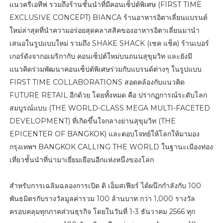
แนวครีเอทีฟ รวมถึงร้านชั้นนำที่มีคอนเซ็ปต์พิเศษ (FIRST TIME
EXCLUSIVE CONCEPT) BIANCA ร้านอาหารอิตาเลี่ยนแบรนด์
ใหม่ล่าสุดที่นำความอร่อยสุดคลาสสิคของอาหารอิตาเลี่ยนมานำ
เสนอในรูปแบบใหม่ รวมถึง SHAKE SHACK (เชค แช็ค) ร้านเบอร์
เกอร์ดังจากอเมริกากับ คอนเซ็ปต์ใหม่บนถนนสุขุมวิท และยังมี
แนวคิดร่วมพัฒนาคอนเซ็ปต์พิเศษร่วมกับแบรนด์ต่างๆ ในรูปแบบ
FIRST TIME COLLABORATIONS สอดคล้องกับแนวคิด
FUTURE RETAIL อีกด้วย โดยทั้งหมด คือ ปรากฏการณ์ระดับโลก
สมบูรณ์แบบ (THE WORLD-CLASS MEGA MULTI-FACETED
DEVELOPMENT) ที่เกิดขึ้นใจกลางย่านสุขุมวิท (THE
EPICENTER OF BANGKOK) และตอบโจทย์ให้โลกให้มามอง
กรุงเทพฯ BANGKOK CALLING THE WORLD ในฐานะเมืองท่อง
เที่ยวชั้นนำที่น่ามาเยี่ยมเยือนอีกแห่งหนึ่งของโลก
สำหรับการเฉลิมฉลองการเปิด ดิ เอ็มสเฟียร์ ได้ผนึกกำลังกับ 100
พันธมิตรกับรางวัลมูลค่ารวม 100 ล้านบาท กว่า 1,000 รางวัล
ครอบคลุมทุกภาคส่วนธุรกิจ โดยในวันที่ 1-3 ธันวาคม 2566 ทุก