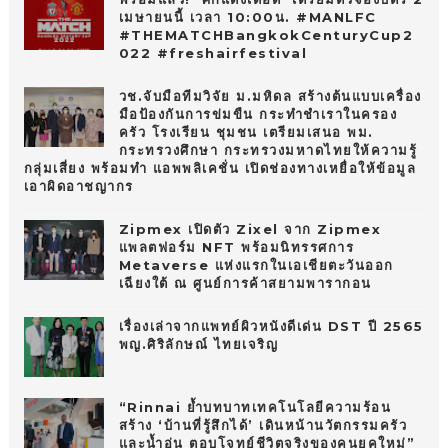
เมษายนนี้ เวลา 10:00น. #MANLFC
#THEMATCHBangkokCenturyCup2
022 #freshairfestival
วช.จับมือทีมวิจัย ม.มหิดล สร้างต้นแบบเครื่อง
มือป้องกันการข่มขืน กระทำชำเราในครอง
ครัว โรงเรียน ชุมชน เตรียมเสนอ พม.
กระทรวงศึกษา กระทรวงมหาดไทยให้ความรู้
กลุ่มเสี่ยง พร้อมทำ แอพพลิเคชั่น เปิดช่องทางเหยื่อให้ข้อมูล
เอาผิดอาชญากร
Zipmex เปิดตัว Zixel จาก Zipmex
แพลตฟอร์ม NFT พร้อมนิทรรศการ
Metaverse แห่งแรกในเอเชียตะวันออก
เฉียงใต้ ณ ศูนย์การค้าสยามพารากอน
เรื่องเล่าจากแพทย์ผิวหนังดีเด่น DST ปี 2565
พญ.ศิริลักษณ์ ไทยเจริญ
“Rinnai ย้ำบทบาทเทคโนโลยีความร้อน
สร้าง ‘บ้านที่รู้สึกได้’ เดินหน้านวัตกรรมครัว
และน้ำอุ่น ตอบโจทย์ชีวิตจริงของคนยุคใหม่”