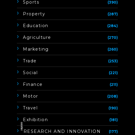
Sports
(390)
Property
(287)
Education
(284)
Agriculture
(270)
Marketing
(260)
Trade
(253)
Social
(221)
Finance
(211)
Motor
(208)
Travel
(190)
Exhibition
(181)
ิิีิิิิิRESEARCH AND INNOVATION
(177)