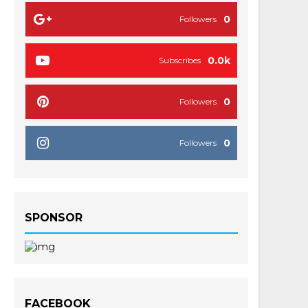
0
Followers
0.0k
Subscribes
0
Followers
0
Followers
SPONSOR
FACEBOOK