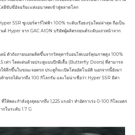
ีขับขี่อัจฉริยะแห่งอนาคตเข้าสู่ตลาดโลก
er SSR ซูเปอร์คาร์ไฟฟ้า 100% ระดับเรือธงรุ่นใหม่ล่าสุด ถือเป็น
บรนด์ Hyper จาก GAC AION บริษัทผู้ผลิตรถยนต์ระดับแถวหน้าจาก
กษณ์ ตัวถังภายนอกผลิตขึ้นจากวัสดุคาร์บอนไฟเบอร์คุณภาพสูง 100%
.5 เท่า โดดเด่นด้วยประตูแบบปีกผีเสื้อ (Butterfly Doors) ที่สามารถ
รกให้ลึกขึ้นในขณะจอดรถ ประตูก็จะเปิดโดยอัตโนมัติ นอกจากนี้ยังมา
ายรถได้มากถึง 100 กิโลกรัม และไม่น่าเชื่อว่า Hyper SSR มีค่า
ี่ให้พละกำลังสูงสุดมากถึง 1,225 แรงม้า ทำอัตราเร่ง 0-100 กิโลเมตร
ะชากในระดับ 1.7 G