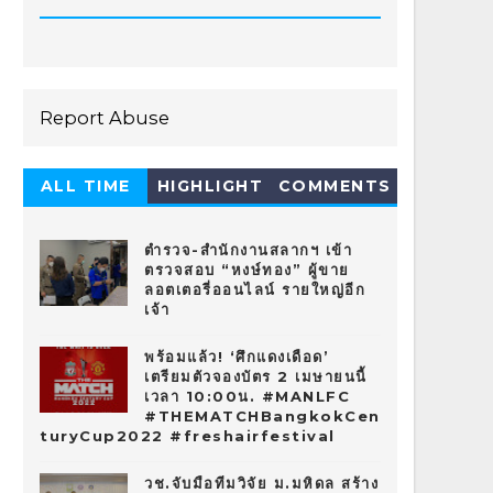
Report Abuse
ALL TIME
HIGHLIGHT
COMMENTS
HOT 10
ตำรวจ-สำนักงานสลากฯ เข้า
ตรวจสอบ “หงษ์ทอง” ผู้ขาย
ลอตเตอรี่ออนไลน์ รายใหญ่อีก
เจ้า
พร้อมแล้ว! ‘ศึกแดงเดือด’
เตรียมตัวจองบัตร 2 เมษายนนี้
เวลา 10:00น. #MANLFC
#THEMATCHBangkokCen
turyCup2022 #freshairfestival
วช.จับมือทีมวิจัย ม.มหิดล สร้าง