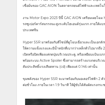
เชื่อมั่นของ GAC AION ในตลาดรถยนต์ไฟฟ้าและเทคโนโลย
งาน Motor Expo 2023 ปีนี้ GAC AION เตรียมเผยโฉม Hyp
รถซูเปอร์คาร์สมรรถนะสูงระดับไฮเอนด์รุ่นแรก ภายใต้แ
ประเทศจีน
Hyper SSR มาพร้อมกับดีไซน์ที่ดูโฉบเฉี่ยวและเป็นเอกลั
ให้ความแข็งแรงและมีน้ำหนักที่เบากว่าเหล็กทั่วไปมากถึง 2
เปิดหรือปิดเพียงแค่กดปุ่มบริเวณประตู, หรือเหยียบแป้นเบ
พร้อมระบบ Active Spoiler ซึ่งสามารถสร้างแรงกดบริเวณท้
สัมประสิทธิ์แรงเสียดทาน (cd) เพียงแค่ 0.146 เท่านั้น
ขุมพลังของ Hyper SSR จะมาพร้อมกับมอเตอร์ไฟฟ้า 2 ตัว ท
ต่อชั่วโมง ภายในเวลา 1.9 วินาที ให้ผู้ขับได้สัมผัสแรงกร