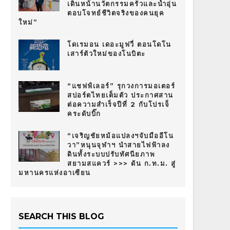
เดินหน้านวัตกรรมครัวและน้ำอุ่น
ตอบโจทย์ชีวิตจริงของคนยุค
ใหม่”
โดเรมอน เดอะมูฟวี่ ตอนโดโน
เสาร์ตัวใหม่ของโนบิตะ
“แชฟฟ์เลอร์” รุกวงการมอเตอร์
สปอร์ตไทยเต็มตัว ประกาศสาน
ต่อความสำเร็จปีที่ 2 กับโปรเจ็
คระดับบิ๊ก
“เจริญชัยหม้อแปลงฯจับมืออีโน
วา”หนุนจุฬาฯ นำสายไฟฟ้าลง
ดินทั้งระบบปรับทัศนียภาพ
สยามสแควร์ >>> ดัน ก.ท.ม. สู่
มหานครแห่งอาเซียน
SEARCH THIS BLOG