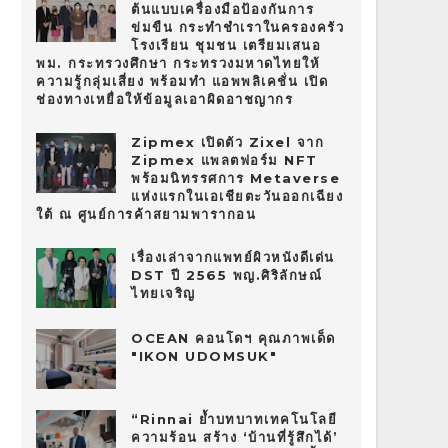
ต้นแบบเครื่องมือป้องกันการ
ข่มขืน กระทำชำเราในครองครัว
โรงเรียน ชุมชน เตรียมเสนอ
พม. กระทรวงศึกษา กระทรวงมหาดไทยให้
ความรู้กลุ่มเสี่ยง พร้อมทำ แอพพลิเคชั่น เปิด
ช่องทางเหยื่อให้ข้อมูลเอาผิดอาชญากร
Zipmex เปิดตัว Zixel จาก
Zipmex แพลตฟอร์ม NFT
พร้อมนิทรรศการ Metaverse
แห่งแรกในเอเชียตะวันออกเฉียง
ใต้ ณ ศูนย์การค้าสยามพารากอน
เรื่องเล่าจากแพทย์ผิวหนังดีเด่น
DST ปี 2565 พญ.ศิริลักษณ์
ไทยเจริญ
OCEAN คอนโดฯ คุณภาพเด็ด
"IKON UDOMSUK"
“Rinnai ย้ำบทบาทเทคโนโลยี
ความร้อน สร้าง ‘บ้านที่รู้สึกได้’