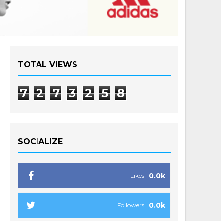
TOTAL VIEWS
7
2
7
3
2
5
8
SOCIALIZE
0.0k
Likes
0.0k
Followers