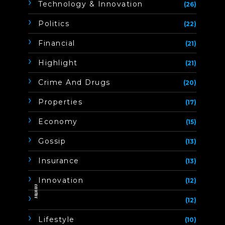
Technology & Innovation
(26)
Politics
(22)
Financial
(21)
Highlight
(21)
Crime And Drugs
(20)
Properties
(17)
Economy
(15)
Gossip
(13)
Insurance
(13)
Innovation
(12)
ิิีิิิิิ
(12)
Lifestyle
(10)