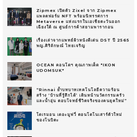
Zipmex เปิดตัว Zixel จาก Zipmex
แพลตฟอร์ม NFT พร้อมนิทรรศการ
Metaverse แห่งแรกในเอเชียตะวันออก
เฉียงใต้ ณ ศูนย์การค้าสยามพารากอน
เรื่องเล่าจากแพทย์ผิวหนังดีเด่น DST ปี 2565
พญ.ศิริลักษณ์ ไทยเจริญ
OCEAN คอนโดฯ คุณภาพเด็ด "IKON
UDOMSUK"
“Rinnai ย้ำบทบาทเทคโนโลยีความร้อน
สร้าง ‘บ้านที่รู้สึกได้’ เดินหน้านวัตกรรมครัว
และน้ำอุ่น ตอบโจทย์ชีวิตจริงของคนยุคใหม่”
โดเรมอน เดอะมูฟวี่ ตอนโดโนเสาร์ตัวใหม่
ของโนบิตะ