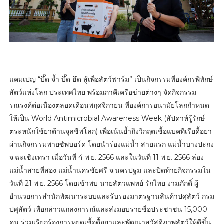
แคมเปญ “บึ๊ด จ้ำ บึ๊ด ฮึด สู้เพื่อสัตว์ฟาร์ม” เป็นกิจกรรมที่องค์กรพิทักษ์
สัตว์แห่งโลก ประเทศไทย พร้อมภาคีเครือข่ายต่างๆ จัดกิจกรรม
รณรงค์ต่อเนื่องตลอดเดือนพฤศจิกายน ที่องค์การอนามัยโลกกำหนด
ให้เป็น World Antimicrobial Awareness Week (สัปดาห์รู้รักษ์
ตระหนักใช้ยาต้านจุลชีพโลก) เพื่อเน้นย้ำถึงวิกฤตเชื้อแบคทีเรียดื้อยา
ผ่านกิจกรรมพายซัพบอร์ด โดยนำร่องแม่น้ำ สายแรก แม่น้ำบางปะกง
จ.ฉะเชิงเทรา เมื่อวันที่ 4 พ.ย. 2566 และในวันที่ 11 พ.ย. 2566 ล่อง
แม่น้ำสายที่สอง แม่น้ำนครชัยศรี จ.นครปฐม และปิดท้ายกิจกรรมใน
วันที่ 21 พ.ย. 2566 โดยเข้าพบ นายสัตวแพทย์ รักไทย งามภักดิ์ ผู้
อำนวยการสำนักพัฒนาระบบและรับรองมาตรฐานสินค้าปศุสัตว์ กรม
ปศุสัตว์ เพื่อกล่าวแถลงการณ์และส่งมอบรายชื่อประชาชน 15,000
คน ร่วมเรียกร้องการหยุดเชื้อดื้อยาและพัฒนาสวัสดิภาพสัตว์ให้ดีขึ้น