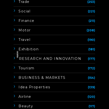
Trade
(253)
Social
(221)
Finance
(211)
Motor
(208)
Travel
(190)
Exhibition
(181)
ิิีิิิิิRESEARCH AND INNOVATION
(177)
Tourism
(172)
BUSINESS & MARKETS
(154)
Idea Properties
(139)
Airline
(120)
Beauty
(117)