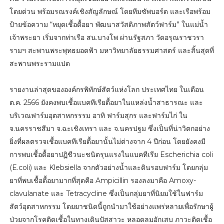
โดยด่วน พร้อมรณรงค์เชิงสัญลักษณ์ โดยทีมซัพบอร์ด และเรือพร้อม
ป้ายข้อความ “หยุดเชื้อดื้อยา พัฒนาสวัสดิภาพสัตว์ฟาร์ม” ในแม่น้ำ
เจ้าพระยา เริ่มจากท่าเรือ สน.บางโพ ผ่านรัฐสภา วัดอรุณราชวรา
รามฯ สะพานพระพุทธยอดฟ้า มหาวิทยาลัยธรรมศาสตร์ และสิ้นสุดที่
สะพานพระรามแปด
รายงานล่าสุดขององค์กรพิทักษ์สัตว์แห่งโลก ประเทศไทย ในเดือน
ต.ค. 2566 ยังคงพบเชื้อแบคทีเรียดื้อยาในแหล่งน้ำสาธารณะ และ
บริเวณฟาร์มอุตสาหกรรรม อาทิ ฟาร์มสุกร และฟาร์มไก่ ใน
จ.นครราชสีมา จ.ฉะเชิงเทรา และ จ.นครปฐม ซึ่งเป็นที่น่าวิตกอย่าง
ยิ่งที่ผลตรวจเชื้อแบคทีเรียดื้อยานั้นไม่ต่างจาก 4 ปีก่อน โดยยังคงมี
การพบเชื้อดื้อยาปฏิชีวนะชนิดรุนแรงในแบคทีเรีย Escherichia coli
(E.coli) และ Klebsiella จากตัวอย่างน้ำและดินรอบฟาร์ม โดยกลุ่ม
ยาที่พบเชื้อดื้อยามากที่สุดคือ Ampicillin รองลงมาคือ Amoxy-
clavulanate และ Tetracycline ซึ่งเป็นกลุ่มยาที่นิยมใช้ในฟาร์ม
สัตว์อุตสาหกรรม โดยยาชนิดนี้ถูกนำมาใช้อย่างแพร่หลายเพื่อรักษาผู้
ป่วยจากโรคติดเชื้อในทางเดินปัสสาวะ หลอดลมอักเสบ ภาวะติดเชื้อ