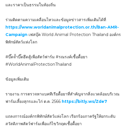
และราคาเป็นธรรมในท้องถิ่น
ร่วมติดตามความเคลื่อนไหวและข้อมูลข่าวสารเพิ่มเติมได้ที่
https://www.worldanimalprotection.or.th/Ban-AMR-
Campaign
เฟสบุ๊ค World Animal Protection Thailand องค์กร
พิทักษ์สัตว์แห่งโลก
#บึ๊ดจ้ำบึ๊ดฮึดสู้เพื่อสัตว์ฟาร์ม #รณรงค์เชื้อดื้อยา
#WorldAnimalProtectionThailand
ข้อมูลเพิ่มเติม
รายงาน การตรวจหาแบคทีเรียดื้อยาที่สำคัญจากสิ่งแวดล้อมบริเวณ
ฟาร์มเลี้ยงสุกรและไก่ ต.ค. 2566
https://bitly.ws/Zde7
แถลงการณ์องค์กรพิทักษ์สัตว์แห่งโลก เรียกร้องภาครัฐให้ยกระดับ
สวัสดิภาพสัตว์ฟาร์มเพื่อแก้ไขวิกฤตเชื้อดื้อยา