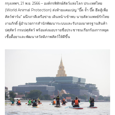
กรุงเทพฯ, 21 พ.ย. 2566 – องค์กรพิทักษ์สัตว์แห่งโลก ประเทศไทย
(World Animal Protection) ส่งท้ายแคมเปญ “บึ๊ด จ้ำ บึ๊ด ฮึดสู้เพื่อ
สัตว์ฟาร์ม” ผนึกภาคีเครือข่าย เดินหน้าเข้าพบ นายสัตวแพทย์รักไทย
งามภักดิ์ ผู้อำนวยการสำนักพัฒนาระบบและรับรองมาตรฐานสินค้า
ปศุสัตว์ กรมปศุสัตว์ พร้อมส่งมอบรายชื่อประชาชนเรียกร้องการหยุด
เชื้อดื้อยาและพัฒนาสวัสดิภาพสัตว์ให้ดีขึ้น