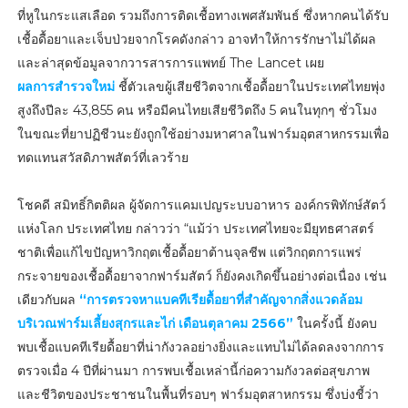
ที่หูในกระแสเลือด รวมถึงการติดเชื้อทางเพศสัมพันธ์ ซึ่งหากคนได้รับ
เชื้อดื้อยาและเจ็บป่วยจากโรคดังกล่าว อาจทำให้การรักษาไม่ได้ผล
และล่าสุดข้อมูลจากวารสารการแพทย์ The Lancet เผย
ผลการสำรวจใหม่
ชี้ตัวเลขผู้เสียชีวิตจากเชื้อดื้อยาในประเทศไทยพุ่ง
สูงถึงปีละ 43,855 คน หรือมีคนไทยเสียชีวิตถึง 5 คนในทุกๆ ชั่วโมง
ในขณะที่ยาปฏิชีวนะยังถูกใช้อย่างมหาศาลในฟาร์มอุตสาหกรรมเพื่อ
ทดแทนสวัสดิภาพสัตว์ที่เลวร้าย
โชคดี สมิทธิ์กิตติผล ผู้จัดการแคมเปญระบบอาหาร องค์กรพิทักษ์สัตว์
แห่งโลก ประเทศไทย กล่าวว่า “แม้ว่า ประเทศไทยจะมียุทธศาสตร์
ชาติเพื่อแก้ไขปัญหาวิกฤตเชื้อดื้อยาต้านจุลชีพ แต่วิกฤตการแพร่
กระจายของเชื้อดื้อยาจากฟาร์มสัตว์ ก็ยังคงเกิดขึ้นอย่างต่อเนื่อง เช่น
เดียวกับผล
“การตรวจหาแบคทีเรียดื้อยาที่สำคัญจากสิ่งแวดล้อม
บริเวณฟาร์มเลี้ยงสุกรและไก่ เดือนตุลาคม 2566”
ในครั้งนี้ ยังคบ
พบเชื้อแบคทีเรียดื้อยาที่น่ากังวลอย่างยิ่งและแทบไม่ได้ลดลงจากการ
ตรวจเมื่อ 4 ปีที่ผ่านมา การพบเชื้อเหล่านี้ก่อความกังวลต่อสุขภาพ
และชีวิตของประชาชนในพื้นที่รอบๆ ฟาร์มอุตสาหกรรม ซึ่งบ่งชี้ว่า