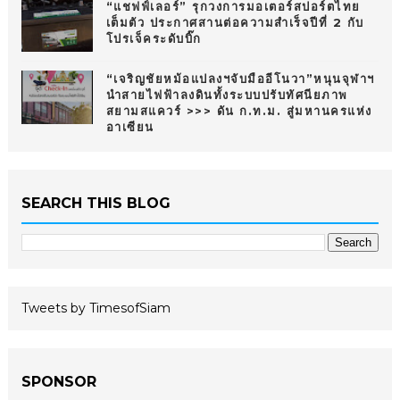
“แชฟฟ์เลอร์” รุกวงการมอเตอร์สปอร์ตไทย
เต็มตัว ประกาศสานต่อความสำเร็จปีที่ 2 กับ
โปรเจ็คระดับบิ๊ก
“เจริญชัยหม้อแปลงฯจับมืออีโนวา”หนุนจุฬาฯ
นำสายไฟฟ้าลงดินทั้งระบบปรับทัศนียภาพ
สยามสแควร์ >>> ดัน ก.ท.ม. สู่มหานครแห่ง
อาเซียน
SEARCH THIS BLOG
Tweets by TimesofSiam
SPONSOR