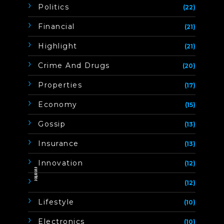
Politics
(22)
Financial
(21)
Highlight
(21)
Crime And Drugs
(20)
Properties
(17)
Economy
(15)
Gossip
(13)
Insurance
(13)
Innovation
(12)
ิิีิิิิิ
(12)
Lifestyle
(10)
Electronics
(10)