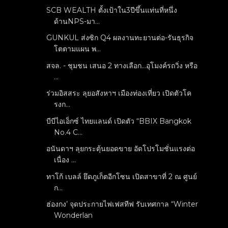
SCB WEALTH ตั้งเป้าใน3ปีขึ้นแท่นที่หนึ่ง
ด้านNPS-มา...
GUNKUL ส่งซิก Q4 ผลงานทะยานต่อ-รันธุรกิจ
โตตามแผน พ...
สจล. - ชุมชน เสนอ 2 ทางเลือก...อุโมงค์รถวิ่ง หรือ
...
ร่วมอิสสระ ลุยอสังหาฯ เมืองท่องเที่ยว เปิดตัวโค
รงก...
บีบีไอเอ็กซ์ ไทยแลนด์ เปิดตัว “BBIX Bangkok
No.4 C...
อนันดาฯ ลุยกระตุ้นยอดขาย อัดโปรโมชั่นแรงต่อ
เนื่อง ...
ทาโก้ เบลล์ ยึดภูเก็ตอีกโซน เปิดสาขาที่ 2 ณ ศูนย์
ก...
ฮ่องกง’ จุดประกายไฟเฟสทีฟ รับเทศกาล “Winter
Wonderlan