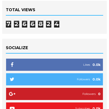
TOTAL VIEWS
7
2
6
6
8
2
4
SOCIALIZE
0.0k
Likes
0.0k
Followers
0
Followers
0.0k
Subscribes