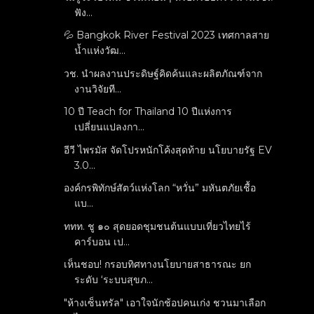
ฟัง...
💦 Bangkok River Festival 2023 เทศกาลสาย
น้ำแห่งวัฒ...
วช. นำผลงานประดิษฐ์คิดค้นและผลิตภัณฑ์จาก
งานวิจัยที...
10 ปี Teach for Thailand 10 ปีแห่งการ
เปลี่ยนแปลงกา...
อีวี ไพรมัส จัดโปรหนักโค้งสุดท้าย นโยบายรัฐ EV
3.0...
องค์กรพิทักษ์สัตว์แห่งโลก “หวั่น”​ มหันตภัยเชื้อ
แบ...
ททท. ชู ๑๐ สุดยอดชุมชนต้นแบบเที่ยวไทยไร้
คาร์บอน เป...
เห็นชอบ! กรอบทิศทางนโยบายสาธารณะ ยก
ระดับ ‘ระบบสุขภ...
"ห้างเซ็นทรัล" เอาใจนักช้อปคนเก่ง ชวนมาเลือก