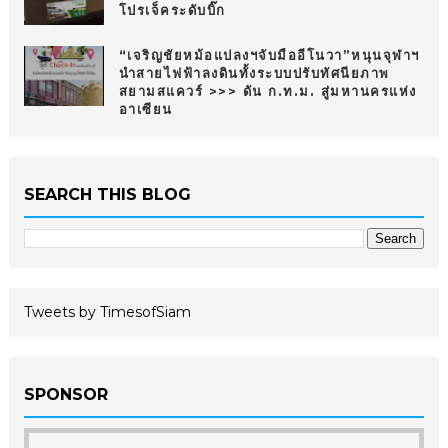
โปรเจ็คระดับบิ๊ก
“เจริญชัยหม้อแปลงฯจับมืออีโนวา”หนุนจุฬาฯ
นำสายไฟฟ้าลงดินทั้งระบบปรับทัศนียภาพ
สยามสแควร์ >>> ดัน ก.ท.ม. สู่มหานครแห่ง
อาเซียน
SEARCH THIS BLOG
Tweets by TimesofSiam
SPONSOR