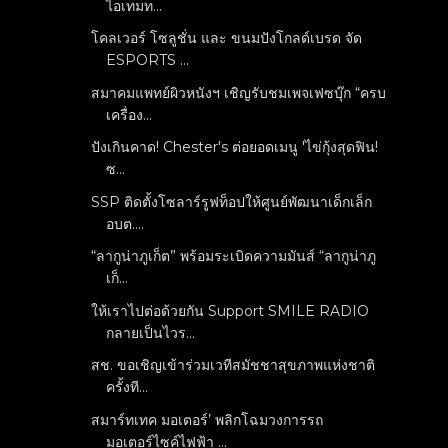
ไอเทมท...
โคลเวอร์ โซลูชั่น และ ขนมปังโกลด์เบรด จัด
ESPORTS ...
สมาคมแพทย์ผิวหนังฯ เชิญรับชมเพจเฟซบุ๊ก “ครบ
เครื่อง...
ปังเกินคาด! Chester's ต่อยอดเมนู 'ไข่กุ้งสุดฟิน!
ซ...
SSP ติดตั้งโซลาร์รูฟท็อปให้ศูนย์พัฒนาเด็กเล็ก
อบต....
“ลากูน่าภูเก็ต” พร้อมระเบิดความมันส์ “ลากูน่าภู
เก็...
ให้เราไปต่อด้วยกัน Support SMILE RADIO
กลายเป็นไวร...
สช. ขอเชิญเข้าร่วมเวทีสมัชชาสุขภาพแห่งชาติ
ครั้งที...
สมาร์ทเทค มอเตอร์’ พลิกโฉมวงการรถ
มอเตอร์ไซค์ไฟฟ้า ...