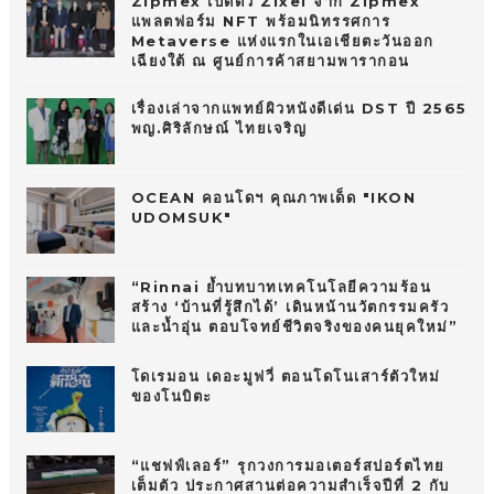
Zipmex เปิดตัว Zixel จาก Zipmex
แพลตฟอร์ม NFT พร้อมนิทรรศการ
Metaverse แห่งแรกในเอเชียตะวันออก
เฉียงใต้ ณ ศูนย์การค้าสยามพารากอน
เรื่องเล่าจากแพทย์ผิวหนังดีเด่น DST ปี 2565
พญ.ศิริลักษณ์ ไทยเจริญ
OCEAN คอนโดฯ คุณภาพเด็ด "IKON
UDOMSUK"
“Rinnai ย้ำบทบาทเทคโนโลยีความร้อน
สร้าง ‘บ้านที่รู้สึกได้’ เดินหน้านวัตกรรมครัว
และน้ำอุ่น ตอบโจทย์ชีวิตจริงของคนยุคใหม่”
โดเรมอน เดอะมูฟวี่ ตอนโดโนเสาร์ตัวใหม่
ของโนบิตะ
“แชฟฟ์เลอร์” รุกวงการมอเตอร์สปอร์ตไทย
เต็มตัว ประกาศสานต่อความสำเร็จปีที่ 2 กับ