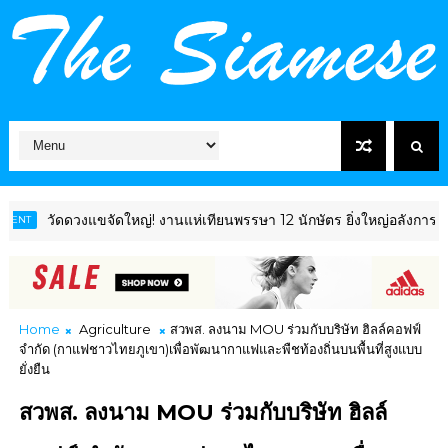
แขจัดใหญ่! งานแห่เทียนพรรษา 12 นักษัตร ยิ่งใหญ่อลังการ โชว์ไฮไลต์ "
Home
Agriculture
สวพส. ลงนาม MOU ร่วมกับบริษัท ฮิลล์คอฟฟ์
จำกัด (กาแฟชาวไทยภูเขา)เพื่อพัฒนากาแฟและพืชท้องถิ่นบนพื้นที่สูงแบบ
ยั่งยืน
สวพส. ลงนาม MOU ร่วมกับบริษัท ฮิลล์