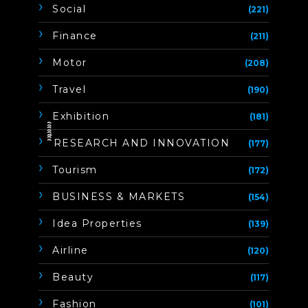
Social
(221)
Finance
(211)
Motor
(208)
Travel
(190)
Exhibition
(181)
ิิีิิิิิRESEARCH AND INNOVATION
(177)
Tourism
(172)
BUSINESS & MARKETS
(154)
Idea Properties
(139)
Airline
(120)
Beauty
(117)
Fashion
(101)