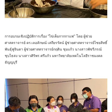
การอบรมเชิงปฏิบัติการเรื่อง “ไข่เค็มกากกาแฟ” โดย ผู้ช่วย
ศาสตราจารย์ ดร.เลอลักษณ์ เสถียรรัตน์ ผู้ช่วยศาสตราจารย์ไชยสิทธิ์
พันธุ์ฟูจินดา ผู้ช่วยศาสตราจารย์กฤติน ชุมแก้ว นางสาวพัชรีภรณ์
ชุบไธสง นางสาวศิริพร ศรีแก้ว มหาวิทยาลัยเทคโนโลยีราชมงคล
ธัญญบุรี