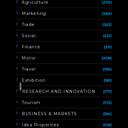
Agriculture
(270)
Marketing
(260)
Trade
(253)
Social
(221)
Finance
(211)
Motor
(208)
Travel
(190)
Exhibition
(181)
ิิีิิิิิRESEARCH AND INNOVATION
(177)
Tourism
(172)
BUSINESS & MARKETS
(154)
Idea Properties
(139)