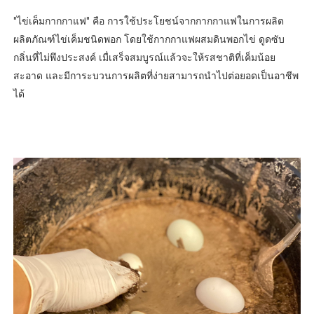
"ไข่เค็มกากกาแฟ" คือ การใช้ประโยชน์จากกากกาแฟในการผลิต
ผลิตภัณฑ์ไข่เค็มชนิดพอก โดยใช้กากกาแฟผสมดินพอกไข่ ดูดซับ
กลิ่นที่ไม่พึงประสงค์ เมื่เสร็จสมบูรณ์แล้วจะให้รสชาติที่เค็มน้อย
สะอาด และมีการะบวนการผลิตที่ง่ายสามารถนำไปต่อยอดเป็นอาชีพ
ได้