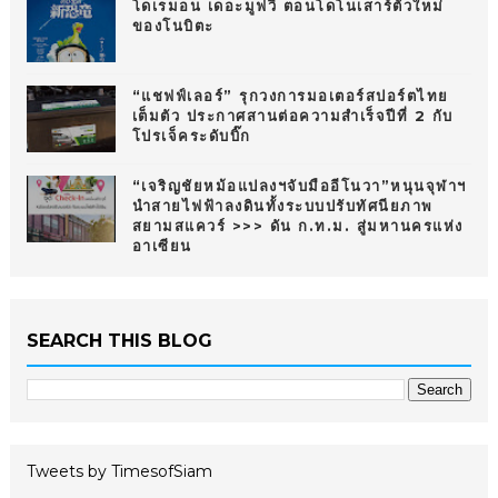
โดเรมอน เดอะมูฟวี่ ตอนโดโนเสาร์ตัวใหม่
ของโนบิตะ
“แชฟฟ์เลอร์” รุกวงการมอเตอร์สปอร์ตไทย
เต็มตัว ประกาศสานต่อความสำเร็จปีที่ 2 กับ
โปรเจ็คระดับบิ๊ก
“เจริญชัยหม้อแปลงฯจับมืออีโนวา”หนุนจุฬาฯ
นำสายไฟฟ้าลงดินทั้งระบบปรับทัศนียภาพ
สยามสแควร์ >>> ดัน ก.ท.ม. สู่มหานครแห่ง
อาเซียน
SEARCH THIS BLOG
Tweets by TimesofSiam