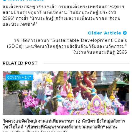
สมเด็จพระกนิษฐาธิราชเจ้า กรมสมเด็จพระเทพรัตนราชสุดาฯ
สยามบรมราชกุมารี ทรงเปิดงาน ‘วันนักประดิษฐ์ ประจำปี
2566’ ทรงย้ำ ‘นักประดิษฐ์ สร้างผลงานเพื่อประชาชน สังคม
และประเทศชาติ’
Older Article
วช. จัดการเสวนา “Sustainable Development Goals
(SDGs): แผนพัฒนาโลกสู่ความยั่งยืนด้วยวิจัยและนวัตกรรม”
ในงานวันนักประดิษฐ์ 2566
RELATED POST
GOVERNMENT
วัดดวงแขจัดใหญ่! งานแห่เทียนพรรษา 12 นักษัตร ยิ่งใหญ่อลังการ
โชว์ไฮไลต์ "เรือพระที่นั่งสุพรรณหงส์จากขวดพลาสติก" ผสาน