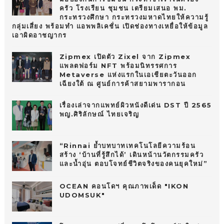
ครัว โรงเรียน ชุมชน เตรียมเสนอ พม.
กระทรวงศึกษา กระทรวงมหาดไทยให้ความรู้
กลุ่มเสี่ยง พร้อมทำ แอพพลิเคชั่น เปิดช่องทางเหยื่อให้ข้อมูล
เอาผิดอาชญากร
Zipmex เปิดตัว Zixel จาก Zipmex
แพลตฟอร์ม NFT พร้อมนิทรรศการ
Metaverse แห่งแรกในเอเชียตะวันออก
เฉียงใต้ ณ ศูนย์การค้าสยามพารากอน
เรื่องเล่าจากแพทย์ผิวหนังดีเด่น DST ปี 2565
พญ.ศิริลักษณ์ ไทยเจริญ
“Rinnai ย้ำบทบาทเทคโนโลยีความร้อน
สร้าง ‘บ้านที่รู้สึกได้’ เดินหน้านวัตกรรมครัว
และน้ำอุ่น ตอบโจทย์ชีวิตจริงของคนยุคใหม่”
OCEAN คอนโดฯ คุณภาพเด็ด "IKON
UDOMSUK"