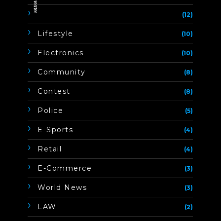
ิิีิิิิิ
(12)
Lifestyle
(10)
Electronics
(10)
Community
(8)
Contest
(8)
Police
(5)
E-Sports
(4)
Retail
(4)
E-Commerce
(3)
World News
(3)
LAW
(2)